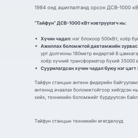
1984 онд ашиглалтанд орсон ДСВ-1000 кВ
“Тайфун” ДСВ-1000 кВт нэвтрүүлэгч нь:
Хүчин чадал:
нэг блокоор 500кВт, хоёр б
Ажиллах боломжтой давтамжийн зурвас
урт долгионы 180метр өндөртэй 8 цамхаг
хоёр хүчний трансформатор бүхий 35000 
Суурилагдсан хүчин чадал буюу нэг цагт 
Тайфун станцын антенн фидерийн байгууламж 
антеннд ачаалах боломжтойгоор хийгдсэн нь
хийх, техникийн боломжийг бүрдүүлсэн байл
Тайфун станцын техникийн өгөгдөлүүд