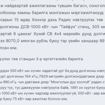
ж найдвартай ажиллагааны түвшин багасч, сонсголы
Холбооны яамны барилга монтажын мэргэжилтэнүүд
 сарын 15 өдөр Хонхор дахь Радио нэвтрүүлэх төв
д долгионы ДСВ-1000 кВт –ын “Тайфун” станц, 305 
дөртэй 8 цамхаг бүхий СВ 4х4 маркийн дунд долг
ээ 8070,0 мянган рубль буюу тэр үеийн ханшаар 89
улсан юм.
үүлэх төв станцын 3-р өргөтгөлийн барилга.
бүрдэх 500 кВт-ын хүчин чадалтай урт ба дунд долгионы нэвт
 урт долгионы 164 кГц /1829 метрийн долгион/давтамж дээр 
ны 990 кГц –ын давтамж дээр “Монголын дуу хоолой” радио 
 руу тус, тус дамжуулан нэвтрүүлж байв. 1991 он хүртэл бую
1000 кВт-ын хүчин чадлаар ажиллуулахгүй, 500 кВт -аар аж
ар буюу 75 кВт-аар ажиллах болсон юм.