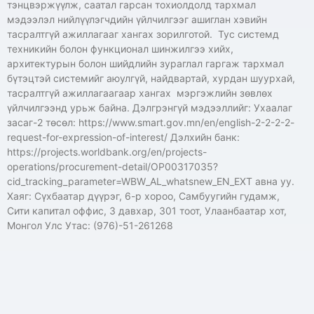
тэнцвэржүүлж, саатал гарсан тохиолдолд тархмал
мэдээлэл нийлүүлэгчдийн үйлчилгээг ашиглан хэвийн
тасралтгүй ажиллагааг хангах зорилготой. Тус системд
техникийн болон функционал шинжилгээ хийх,
архитектурын болон шийдлийн зураглал гаргаж тархмал
бүтэцтэй системийг аюулгүй, найдвартай, хурдан шуурхай,
тасралтгүй ажиллагаагаар хангах мэргэжлийн зөвлөх
үйлчилгээнд урьж байна. Дэлгрэнгүй мэдээллийг: Ухаалаг
засаг-2 төсөл: https://www.smart.gov.mn/en/english-2-2-2-2-
request-for-expression-of-interest/ Дэлхийн банк:
https://projects.worldbank.org/en/projects-
operations/procurement-detail/OP00317035?
cid_tracking_parameter=WBW_AL_whatsnew_EN_EXT авна уу.
Хаяг: Сүхбаатар дүүрэг, 6-р хороо, Самбуугийн гудамж,
Сити капитал оффис, 3 давхар, 301 тоот, Улаанбаатар хот,
Монгол Улс Утас: (976)-51-261268