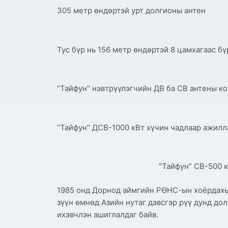
305 метр өндөртэй урт долгионы антен
Тус бүр нь 156 метр өндөртэй 8 цамхагаас 
“Тайфун” нэвтрүүлэгчийн ДВ ба СВ антены к
“Тайфун” ДСВ-1000 кВт хүчин чадлаар ажилла
“Тайфун” СВ-500 к
1985 онд Дорнод аймгийн РӨНС-ын хоёрдахь 
зүүн өмнөд Азийн нутаг дэвсгэр рүү дунд до
ихэвчлэн ашиглалдаг байв.