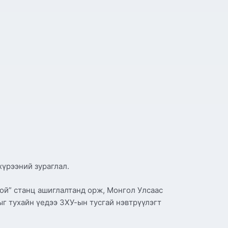
үрээний зураглал.
ой” станц ашиглалтанд орж, Монгол Улсаас
ыг тухайн үедээ ЗХУ-ын тусгай нэвтрүүлэгт