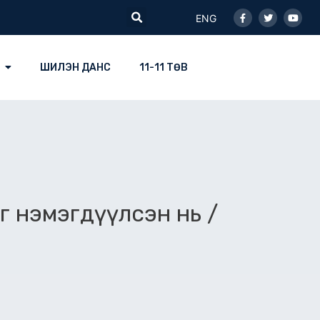
Facebook-
Twitter
Youtu
Search
f
ENG
ШИЛЭН ДАНС
11-11 ТӨВ
г нэмэгдүүлсэн нь /