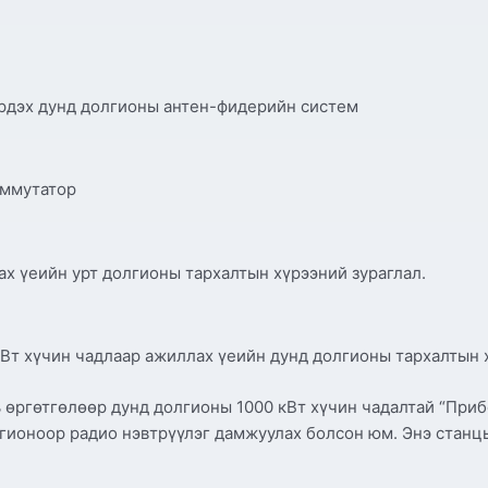
бүрдэх дунд долгионы антен-фидерийн систем
оммутатор
х үеийн урт долгионы тархалтын хүрээний зураглал.
Вт хүчин чадлаар ажиллах үеийн дунд долгионы тархалтын х
өргөтгөлөөр дунд долгионы 1000 кВт хүчин чадалтай “Приб
лгионоор радио нэвтрүүлэг дамжуулах болсон юм. Энэ станц