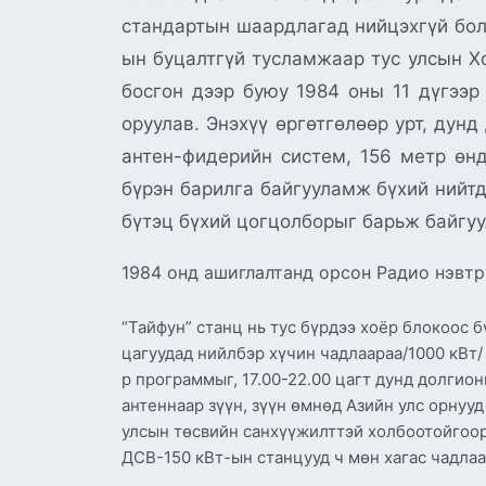
стандартын шаардлагад нийцэхгүй бол
ын буцалтгүй тусламжаар тус улсын 
босгон дээр буюу 1984 оны 11 дүгээр
оруулав. Энэхүү өргөтгөлөөр урт, дун
антен-фидерийн систем, 156 метр өн
бүрэн барилга байгууламж бүхий нийтд
бүтэц бүхий цогцолборыг барьж байгу
1984 онд ашиглалтанд орсон Радио нэвтр
“Тайфун” станц нь тус бүрдээ хоёр блокоос 
цагуудад нийлбэр хүчин чадлаараа/1000 кВт/
р программыг, 17.00-22.00 цагт дунд долгио
антеннаар зүүн, зүүн өмнөд Азийн улс орнууд
улсын төсвийн санхүүжилттэй холбоотойгоор 
ДСВ-150 кВт-ын станцууд ч мөн хагас чадла