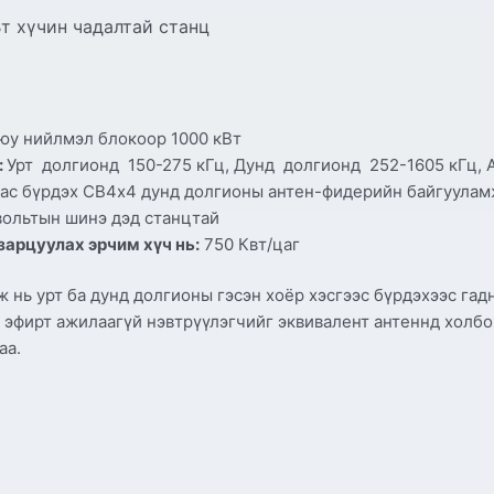
т хүчин чадалтай станц
уюу нийлмэл блокоор 1000 кВт
:
Урт долгионд 150-275 кГц, Дунд долгионд 252-1605 кГц, 
аас бүрдэх СВ4х4 дунд долгионы антен-фидерийн байгуулам
вольтын шинэ дэд станцтай
зарцуулах эрчим хүч нь:
750 Квт/цаг
нь урт ба дунд долгионы гэсэн хоёр хэсгээс бүрдэхээс гадн
 эфирт ажилаагүй нэвтрүүлэгчийг эквивалент антеннд холбо
аа.