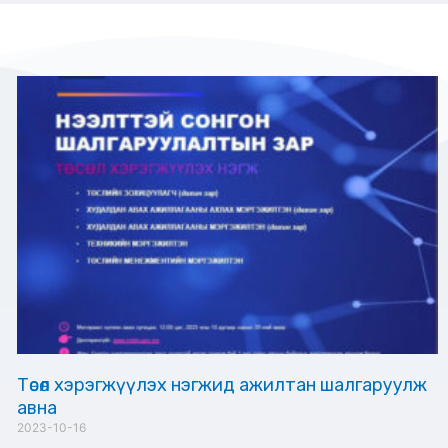
Төсөл хэрэгжүүлэх нэгжид ажилтан шалгаруулж
авна
2023-10-16