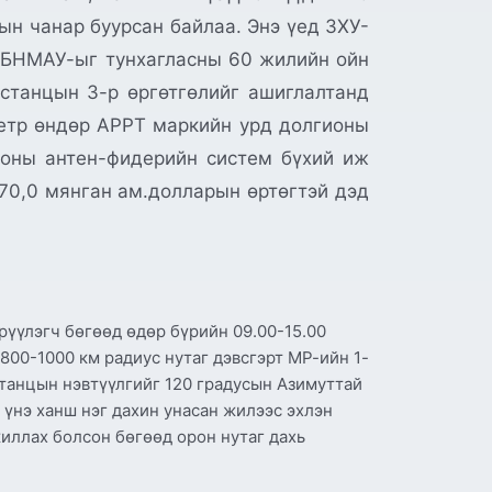
н чанар буурсан байлаа. Энэ үед ЗХУ-
 БНМАУ-ыг тунхагласны 60 жилийн ойн
 станцын 3-р өргөтгөлийг ашиглалтанд
метр өндөр АРРТ маркийн урд долгионы
ионы антен-фидерийн систем бүхий иж
70,0 мянган ам.долларын өртөгтэй дэд
рүүлэгч бөгөөд өдөр бүрийн 09.00-15.00
800-1000 км радиус нутаг дэвсгэрт МР-ийн 1-
станцын нэвтүүлгийг 120 градусын Азимуттай
у үнэ ханш нэг дахин унасан жилээс эхлэн
иллах болсон бөгөөд орон нутаг дахь