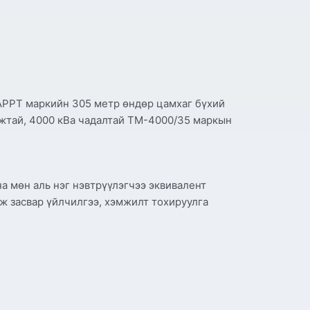
АРРТ маркийн 305 метр өндөр цамхаг бүхий
жтай, 4000 кВа чадалтай ТМ-4000/35 маркын
а мөн аль нэг нэвтрүүлэгчээ эквивалент
ж засвар үйлчилгээ, хэмжилт тохируулга