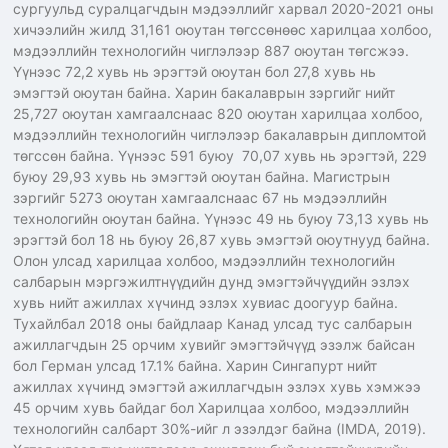
сургуульд суралцагчдын мэдээллийг харвал 2020-2021 оны
хичээлийн жилд 31,161 оюутан төгссөнөөс харилцаа холбоо,
мэдээллийн технологийн чиглэлээр 887 оюутан төгсжээ.
Үүнээс 72,2 хувь нь эрэгтэй оюутан бол 27,8 хувь нь
эмэгтэй оюутан байна. Харин бакалаврын зэргийг нийт
25,727 оюутан хамгаалснаас 820 оюутан харилцаа холбоо,
мэдээллийн технологийн чиглэлээр бакалаврын дипломтой
төгссөн байна. Үүнээс 591 буюу 70,07 хувь нь эрэгтэй, 229
буюу 29,93 хувь нь эмэгтэй оюутан байна. Магистрын
зэргийг 5273 оюутан хамгаалснаас 67 нь мэдээллийн
технологийн оюутан байна. Үүнээс 49 нь буюу 73,13 хувь нь
эрэгтэй бол 18 нь буюу 26,87 хувь эмэгтэй оюутнууд байна.
Олон улсад харилцаа холбоо, мэдээллийн технологийн
салбарын мэргэжилтнүүдийн дунд эмэгтэйчүүдийн эзлэх
хувь нийт ажиллах хүчинд эзлэх хувиас доогуур байна.
Тухайлбал 2018 оны байдлаар Канад улсад тус салбарын
ажиллагчдын 25 орчим хувийг эмэгтэйчүүд эзэлж байсан
бол Герман улсад 17.1% байна. Харин Сингапурт нийт
ажиллах хүчинд эмэгтэй ажиллагчдын эзлэх хувь хэмжээ
45 орчим хувь байдаг бол Харилцаа холбоо, мэдээллийн
технологийн салбарт 30%-ийг л эзэлдэг байна (IMDA, 2019).