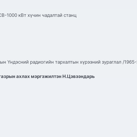
СВ-1000 кВт хүчин чадалтай станц
ын Үндэсний радиогийн тархалтын хүрээний зураглал /1965-
газрын ахлах мэргэжилтэн Н.Цэвээндарь