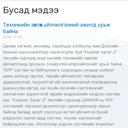
Бусад мэдээ
Техникийн зөвлөх үйлчилгээний ажилд урьж
байна
2024-11-02
Цахим хөгжил, инновац, харилцаа холбооны яам Дэлхийн
банкны санхүүжилтээр хэрэгжүүлж буй “Ухаалаг засаг-2”
төслийн хүрээнд мэргэжлийн техникийн зөвлөх
үйлчилгээнд оролцох сонирхлоо илэрхийлэхийг урьж байна.
“ХУР” систем нь байгууллага хоорондын уялдаа холбоог
шинэ шатанд гаргаж, төрийн үйлчилгээг төвлөрсөн
удирдлагатай, тасралтгүй үйл ажиллагаатай платформоор
дамжуулан иргэд, аж ахуйн нэгжийн хүртээмжийг
хөнгөвчлөх зорилготой төрийн мэдээллийн нэгдсэн систем
юм. “Ухаалаг Засаг-2” төслийн хүрээнд ЦХИХХЯ нь ХУР
системийг тархмал архитектурт шилжүүлэхээр зорьж
байгаа бөгөөд эрэлт хэрэгцээ ихтэй үйлчилгээ бүхий
мэдээлэл хангагчдад систем, техник хангамжийг
байршуулах юм. Ингэснээр үндсэн системийн ачааллыг