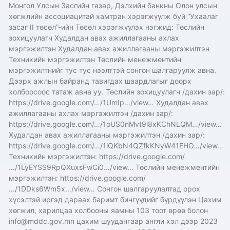
Монгол Улсын Засгийн газар, Дэлхийн банкны Олон улсын
хөгжлийн ассоциацитай хамтран хэрэгжүүлж буй “Ухаалаг
засаг II төсөл”-ийн Төсөл хэрэгжүүлэх нэгжид: Төслийн
зохицуулагч Худалдан авах ажиллагааны ахлах
мэргэжилтэн Худалдан авах ажиллагааны мэргэжилтэн
Техникийн мэргэжилтэн Төслийн менежментийн
мэргэжилтнийг тус тус нээлттэй сонгон шалгаруулж авна.
Дээрх ажлын байранд тавигдах шаардлагыг доорх
холбоосоос татаж авна уу. Төслийн зохицуулагч /дахин зар/:
https://drive.google.com/…/1UmIp…/view… Худалдан авах
ажиллагааны ахлах мэргэжилтэн /дахин зар/:
https://drive.google.com/…/1oUS0nMvt9l8xKChNLQM…/view…
Худалдан авах ажиллагааны мэргэжилтэн /дахин зар/:
https://drive.google.com/…/1iQKbN4QZfkKNyW41EHO…/view…
Техникийн мэргэжилтэн: https://drive.google.com/
…/1LyEYSS9RpQXuxsFwCi0…/view… Төслийн менежментийн
мэргэжилтэн: https://drive.google.com/
…/1DDks6Wm5x…/view… Сонгон шалгаруулалтад орох
хүсэлтэй иргэд дараах баримт бичгүүдийг бүрдүүлэн Цахим
хөгжил, харилцаа холбооны яамны 103 тоот өрөө болон
info@mddc.gov.mn цахим шуудангаар англи хэл дээр 2023