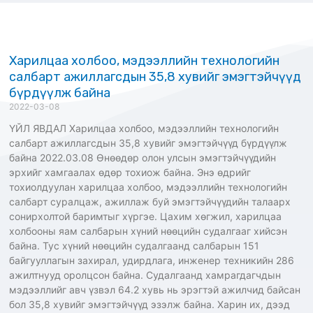
Харилцаа холбоо, мэдээллийн технологийн
салбарт ажиллагсдын 35,8 хувийг эмэгтэйчүүд
бүрдүүлж байна
2022-03-08
ҮЙЛ ЯВДАЛ Харилцаа холбоо, мэдээллийн технологийн
салбарт ажиллагсдын 35,8 хувийг эмэгтэйчүүд бүрдүүлж
байна 2022.03.08 Өнөөдөр олон улсын эмэгтэйчүүдийн
эрхийг хамгаалах өдөр тохиож байна. Энэ өдрийг
тохиолдуулан харилцаа холбоо, мэдээллийн технологийн
салбарт суралцаж, ажиллаж буй эмэгтэйчүүдийн талаарх
сонирхолтой баримтыг хүргэе. Цахим хөгжил, харилцаа
холбооны яам салбарын хүний нөөцийн судалгааг хийсэн
байна. Тус хүний нөөцийн судалгаанд салбарын 151
байгууллагын захирал, удирдлага, инженер техникийн 286
ажилтнууд оролцсон байна. Судалгаанд хамрагдагчдын
мэдээллийг авч үзвэл 64.2 хувь нь эрэгтэй ажилчид байсан
бол 35,8 хувийг эмэгтэйчүүд эзэлж байна. Харин их, дээд