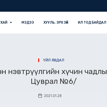
УХАЙ
МЭДЭЭ
ХУУЛЬ, ЭРХ ЗҮЙ
ИЛ ТОД БАЙДАЛ
ҮЙЛ ЯВДАЛ
өн нэвтрүүлгийн хүчин чадлы
Цуврал №6/
2021.01.28