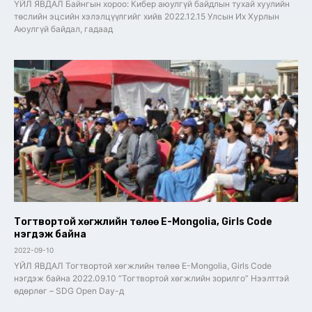
ҮЙЛ ЯВДАЛ Байнгын хороо: Кибер аюулгүй байдлын тухай хуулийн
төслийн эцсийн хэлэлцүүлгийг хийв 2022.12.15 Улсын Их Хурлын
Аюулгүй байдал, гадаад
Тогтвортой хөгжлийн төлөө E-Mongolia, Girls Code
нэгдэж байна
2022-09-10
ҮЙЛ ЯВДАЛ Тогтвортой хөгжлийн төлөө E-Mongolia, Girls Code
нэгдэж байна 2022.09.10 “Тогтвортой хөгжлийн зорилго” Нээлттэй
өдөрлөг – SDG Open Day-д