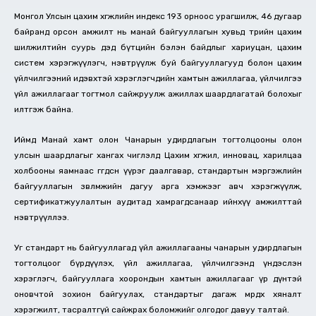
Монгол Улсын цахим хөгжлийн индекс 193 орноос урагшилж, 46 дугаар
байранд орсон амжилт нь манай байгууллагын хувьд төрийн цахим
шилжилтийн суурь дэд бүтцийн бэлэн байдлыг хариуцан, цахим
систем хэрэгжүүлэгч, нэвтрүүлж буй байгууллагууд болон цахим
үйлчилгээний идэвхтэй хэрэглэгчдийн хамтын ажиллагаа, үйлчилгээ
үйл ажиллагааг тогтмол сайжруулж ажиллах шаардлагатай болохыг
илтгэж байна.
Иймд Манай хамт олон Чанарын удирдлагын тогтолцооны олон
улсын шаардлагыг хангах чиглэлд Цахим хөгжил, инновац, харилцаа
холбооны яамнаас өгөгдсөн үүрэг даалгавар, стандартын мэргэжлийн
байгууллагын зөвлөмжийн дагуу арга хэмжээг авч хэрэгжүүлж,
сертификатжуулалтын аудитад хамрагдсанаар ийнхүү амжилттай
нэвтрүүллээ.
Уг стандарт нь байгууллагад үйл ажиллагааны чанарын удирдлагын
тогтолцоог бүрдүүлэх, үйл ажиллагаа, үйлчилгээнд үндэслэн
хэрэглэгч, байгууллага хоорондын хамтын ажиллагааг үр дүнтэй
оновчтой зохион байгуулах, стандартыг дагаж мөрдөх хяналт
хэрэгжилт, тасралтгүй сайжрах боломжийг олгодог давуу талтай.