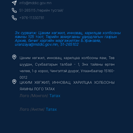
o
r
e
info@mddic.gov.mn
k
-
51-265115 /төрийн тусгай/
f
+976-11330781
Эх сурвалж: Цахим хөгжил, инновац, харилцаа холбооны
яамны 105 тоот, Төрийн захиргааны удирдлагын газрын
Архив, бичиг хэргийн мэргэжилтэн Б.Уранзаяа,
uranzaya@mddic.gov.mn, 51-265102
Цахим хөгжил, инновац, харилцаа холбооны яам, Төв
шуудан, Сүхбаатарын талбай - 1, Энх тайвны өргөн
чөлөө, 1-р хороо, Чингэлтэй дүүрэг, Улаанбаатар 15160-
0012
ЦАХИМ ХӨГЖИЛ, ИННОВАЦ, ХАРИЛЦАА ХОЛБООНЫ
ЯАМНЫ ЛОГО ТАТАХ
Лого /Монгол/
Татах
Лого /Англи/
Татах