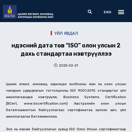
Skip
Me
Search
to
ENG
content
ҮЙЛ ЯВДАЛ
Үндэсний дата төв “ISO” олон улсын 2
дахь стандартаа нэвтрүүллээ
2025-02-21
Цахим хөгжил, инновац, харилцаа холбооны яам нь олон улсын
чанарын удирдлагын тогтолцооны ISO 9001:2015 стандартыг үйл
ажиллагаандаа нэвтрүүлж, Business Systems Certification
(BCert, www.bscertification.com) Австралийн олон улсын
баталгаажилтын байгууллагаас сертификатаа хүлээн авч, үйл
ажиллагаагаа батламжиллаа.
Энэ нь манай байгууллагын хувьд ISO Олон Улсын сертификатаар