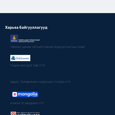
Харьяа байгууллагууд
ТӨРИЙН ЦАХИМ ҮЙЛЧИЛГЭЭНИЙ ЗОХИЦУУЛАЛТЫН ГАЗАР
"ҮНДЭСНИЙ ДАТА ТӨВ" УТҮГ
РАДИО, ТЕЛЕВИЗИЙН ҮНДЭСНИЙ СҮЛЖЭЭ УТҮГ
И-МОНГОЛ АКАДЕМИ УТҮГ