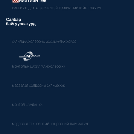
КИБЕР ХАЛДЛАГА, ЗӨРЧИЛТЭЙ ТЭМЦЭХ НИЙТИЙН ТӨВ УТҮГ
Салбар
байгууллагууд
ХАРИЛЦАА ХОЛБООНЫ ЗОХИЦУУЛАХ ХОРОО
МОНГОЛЫН ЦАХИЛГААН ХОЛБОО ХК
МЭДЭЭЛЭЛ ХОЛБООНЫ СҮЛЖЭЭ ХХК
МОНГОЛ ШУУДАН ХК
МЭДЭЭЛЭЛ ТЕХНОЛОГИЙН ҮНДЭСНИЙ ПАРК ААТУҮГ