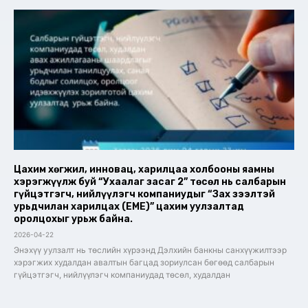
Цахим хөгжил, инновац, харилцаа холбооны яамны
хэрэгжүүлж буй “Ухаалаг засаг 2” төсөл нь салбарын
гүйцэтгэгч, нийлүүлэгч компаниудыг “Зах зээлтэй
урьдчилан харилцах (EME)” цахим уулзалтад
оролцохыг урьж байна.
2026-04-22
Энэхүү уулзалт нь төслийн хүрээнд Дэлхийн банкны санхүүжилтээр
хэрэгжих худалдан авалтын багцад зориулсан бөгөөд салбарын
гүйцэтгэгч, нийлүүлэгч компаниудад төсөл, худалдан