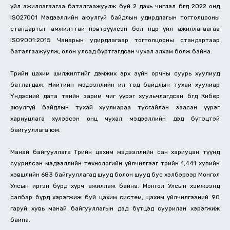
үйл ажиллагаагаа баталгаажуулж буй 2 дахь чиглэл бөгөөд 2022 онд
ISO27001 Мэдээллийн аюулгүй байдлын удирдлагын тогтолцооны
стандартыг амжилттай нэвтрүүлсэн бол өнөөдөр үйл ажиллагаагаа
ISO9001:2015 Чанарын удирдлагаар тогтолцооны стандартаар
баталгаажуулж, олон улсад бүртгэгдсэн чухал алхам болж байна.
Төрийн цахим шилжилтийг дэмжих эрх зүйн орчны суурь хуулиуд
батлагдаж, Нийтийн мэдээллийн ил тод байдлын тухай хуулиар
Үндэсний дата төвийн зарим чиг үүрэг хуульчлагдсан бөгөөд Кибер
аюулгүй байдлын тухай хуулиараа тусгайлан заасан үүрэг
хариуцлага хүлээсэн онц чухал мэдээллийн дэд бүтэцтэй
байгууллага юм.
Манай байгууллага Төрийн цахим мэдээллийн сан хариуцан түүнд
суурилсан мэдээллийн технологийн үйлчилгээг төрийн 1,441 хувийн
хэвшлийн 683 байгууллагад шууд болон шууд бус хэлбэрээр Монгол
Улсын иргэн бүрд хүрч ажиллаж байна. Монгол Улсын хэмжээнд
салбар бүрд хэрэгжиж буй цахим систем, цахим үйлчилгээний 90
гаруй хувь манай байгууллагын дэд бүтцэд суурилан хэрэгжиж
байна.