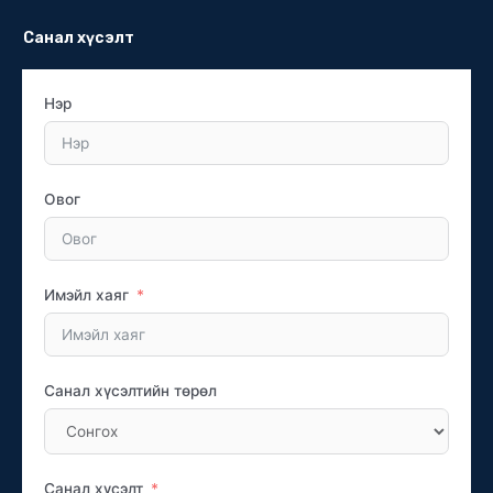
Санал хүсэлт
Нэр
Овог
Имэйл хаяг
Санал хүсэлтийн төрөл
Санал хүсэлт