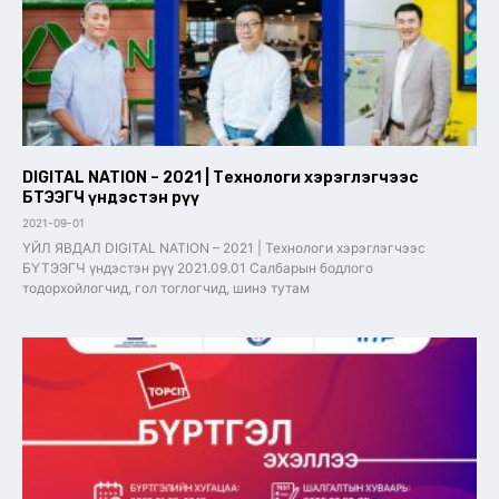
DIGITAL NATION – 2021 | Технологи хэрэглэгчээс
БҮТЭЭГЧ үндэстэн рүү
2021-09-01
ҮЙЛ ЯВДАЛ DIGITAL NATION – 2021 | Технологи хэрэглэгчээс
БҮТЭЭГЧ үндэстэн рүү 2021.09.01 Салбарын бодлого
тодорхойлогчид, гол тоглогчид, шинэ тутам