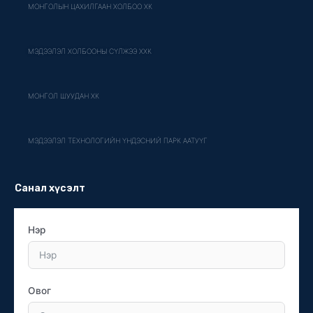
МОНГОЛЫН ЦАХИЛГААН ХОЛБОО ХК
МЭДЭЭЛЭЛ ХОЛБООНЫ СҮЛЖЭЭ ХХК
МОНГОЛ ШУУДАН ХК
МЭДЭЭЛЭЛ ТЕХНОЛОГИЙН ҮНДЭСНИЙ ПАРК ААТУҮГ
Санал хүсэлт
Нэр
Овог