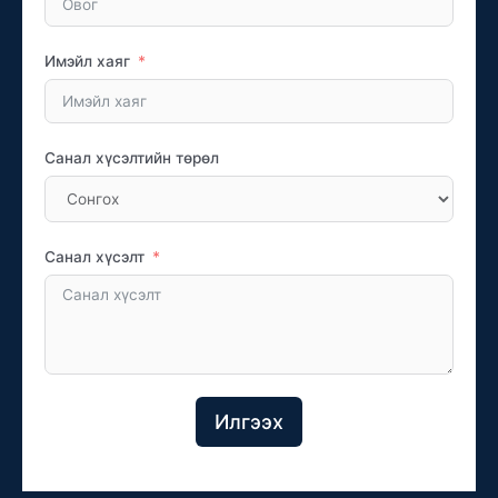
Имэйл хаяг
Санал хүсэлтийн төрөл
Санал хүсэлт
Илгээх