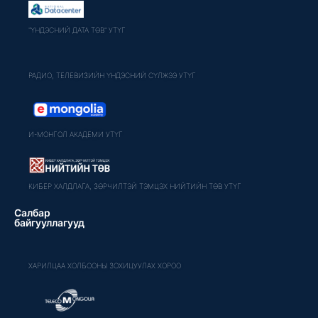
"ҮНДЭСНИЙ ДАТА ТӨВ" УТҮГ
РАДИО, ТЕЛЕВИЗИЙН ҮНДЭСНИЙ СҮЛЖЭЭ УТҮГ
И-МОНГОЛ АКАДЕМИ УТҮГ
КИБЕР ХАЛДЛАГА, ЗӨРЧИЛТЭЙ ТЭМЦЭХ НИЙТИЙН ТӨВ УТҮГ
Салбар
байгууллагууд
ХАРИЛЦАА ХОЛБООНЫ ЗОХИЦУУЛАХ ХОРОО