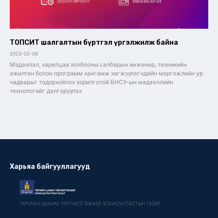
ТОПСИТ шалгалтын бүртгэл үргэлжилж байна
2023-02-08
Мэдээлэл, харилцаа холбооны салбарын инженер, техникийн
ажилтан болон программ хангамж хөгжүүлэгчдийн мэргэжлийн ур
чадварыг тодорхойлох зорилготой БНСУ-ын мэдээллийн
технологийг дэлгэрүүлэх
Харьяа байгууллагууд
ТӨРИЙН ЦАХИМ ҮЙЛЧИЛГЭЭНИЙ ЗОХИЦУУЛАЛТЫН ГАЗАР