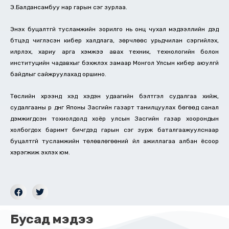
Э.Балдансамбуу нар гарын үсэг зурлаа.
Энэхүү буцалтгүй тусламжийн зорилго нь онц чухал мэдээллийн дэд
бүтцэд чиглэсэн кибер халдлага, зөрчлөөс урьдчилан сэргийлэх,
илрүүлэх, хариу арга хэмжээ авах техник, технологийн болон
институцийн чадавхыг бэхжүүлэх замаар Монгол Улсын кибер аюулгүй
байдлыг сайжруулахад оршино.
Төслийн хүрээнд хэд хэдэн удаагийн бэлтгэл судалгаа хийж,
судалгааны үр дүнг Японы Засгийн газарт танилцуулах бөгөөд санал
дэмжигдсэн тохиолдолд хоёр улсын Засгийн газар хоорондын
холбогдох баримт бичгүүдэд гарын үсэг зурж баталгаажуулснаар
буцалтгүй тусламжийн төлөвлөгөөний үйл ажиллагаа албан ёсоор
хэрэгжиж эхлэх юм.
Бусад мэдээ