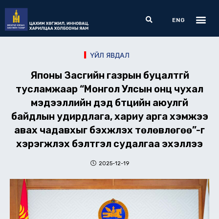
Skip
Me
Search
to
ENG
content
ҮЙЛ ЯВДАЛ
Японы Засгийн газрын буцалтгүй
тусламжаар “Монгол Улсын онц чухал
мэдээллийн дэд бүтцийн аюулгүй
байдлын удирдлага, хариу арга хэмжээ
авах чадавхыг бэхжүүлэх төлөвлөгөө”-г
хэрэгжүүлэх бэлтгэл судалгаа эхэллээ
2025-12-19