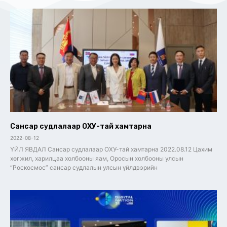
Сансар судлалаар ОХУ-тай хамтарна
2022-08-12
ҮЙЛ ЯВДАЛ Сансар судлалаар ОХУ-тай хамтарна 2022.08.12 Цахим
хөгжил, харилцаа холбооны яам, Оросын холбооны улсын
“Роскосмос” сансар судлалын улсын үйлдвэрийн