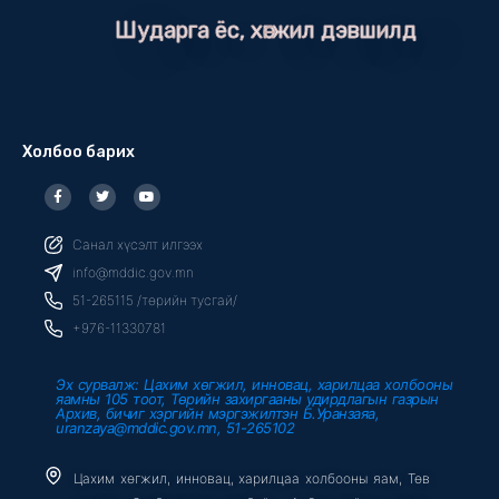
Шударга ёс, хөгжил дэвшилд
Холбоо барих
F
T
Y
a
w
o
c
i
u
e
t
t
b
t
u
Санал хүсэлт илгээх
o
e
b
o
r
e
info@mddic.gov.mn
k
-
51-265115 /төрийн тусгай/
f
+976-11330781
Эх сурвалж: Цахим хөгжил, инновац, харилцаа холбооны
яамны 105 тоот, Төрийн захиргааны удирдлагын газрын
Архив, бичиг хэргийн мэргэжилтэн Б.Уранзаяа,
uranzaya@mddic.gov.mn, 51-265102
Цахим хөгжил, инновац, харилцаа холбооны яам, Төв