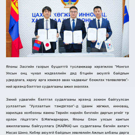
Японы Засгийн газрын буцалтгүй тусламжаар хэрэгжүүлэх “Монгол
Улсын онц чухал мэдээллийн дэд бүтцийн аюулгүй байдлын
удирдлага, хариу арга хэмжээ авах чадавхыг бэхжүүлэх төлөвлөгөө”-
ний хүрээнд бэлтгэл судалгааны ажил эхэллээ.
Эхний удаагийн бэлтгэл судалгааны хүрээнд зохион байгуулсан
уулзалтын “Уулзалтын тэмдэглэл”-д Цахим хөгжил, инновац,
харилцаа холбооны яамны Төрийн нарийн бичгийн даргын үүргийг түр
орлон гүйцэтгэгч Б.Мягмарнаран, Японы Олон улсын хамтын
ажиллагааны байгууллага (ЖАЙКА)-ын судалгааны багийн ахлагч
Масао Шино, Кибер аюулгүй байдлын зөвлөлийн Ажлын албаны дарга