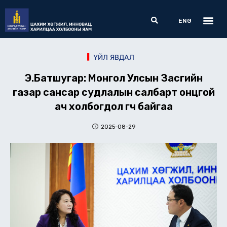
Skip
Me
Search
to
ENG
content
ҮЙЛ ЯВДАЛ
Э.Батшугар: Монгол Улсын Засгийн
газар сансар судлалын салбарт онцгой
ач холбогдол өгч байгаа
2025-08-29