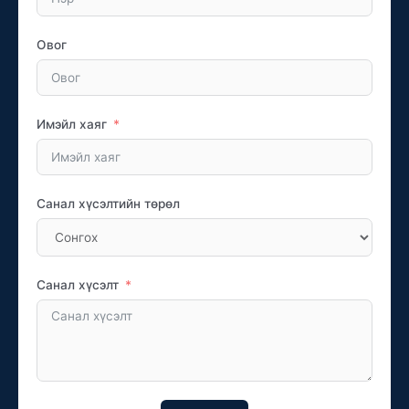
Овог
Имэйл хаяг
Санал хүсэлтийн төрөл
Санал хүсэлт