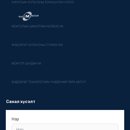
ХАРИЛЦАА ХОЛБООНЫ ЗОХИЦУУЛАХ ХОРОО
МОНГОЛЫН ЦАХИЛГААН ХОЛБОО ХК
МЭДЭЭЛЭЛ ХОЛБООНЫ СҮЛЖЭЭ ХХК
МОНГОЛ ШУУДАН ХК
МЭДЭЭЛЭЛ ТЕХНОЛОГИЙН ҮНДЭСНИЙ ПАРК ААТУҮГ
Санал хүсэлт
Нэр