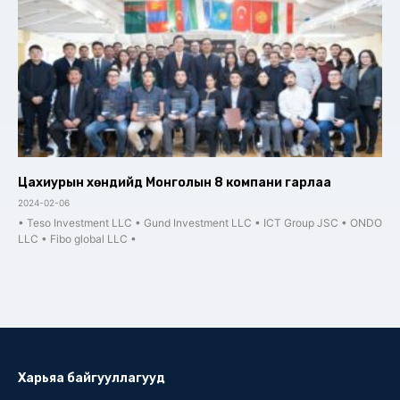
Цахиурын хөндийд Монголын 8 компани гарлаа
2024-02-06
• Teso Investment LLC • Gund Investment LLC • ICT Group JSC • ONDO
LLC • Fibo global LLC •
Харьяа байгууллагууд