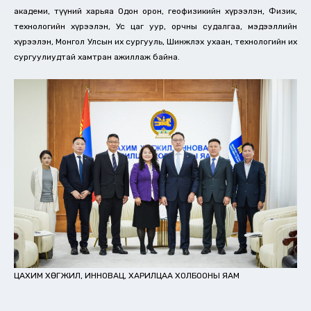
академи, түүний харьяа Одон орон, геофизикийн хүрээлэн, Физик,
технологийн хүрээлэн, Ус цаг уур, орчны судалгаа, мэдээллийн
хүрээлэн, Монгол Улсын их сургууль, Шинжлэх ухаан, технологийн их
сургуулиудтай хамтран ажиллаж байна.
ЦАХИМ ХӨГЖИЛ, ИННОВАЦ, ХАРИЛЦАА ХОЛБООНЫ ЯАМ