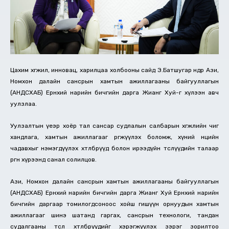
Цахим хөгжил, инновац, харилцаа холбооны сайд Э.Батшугар өнөөдөр Ази,
Номхон далайн сансрын хамтын ажиллагааны байгууллагын
(АНДСХАБ) Ерөнхий нарийн бичгийн дарга Жианг Хуй-г хүлээн авч
уулзлаа.
Уулзалтын үеэр хоёр тал сансар судлалын салбарын хөгжлийн чиг
хандлага, хамтын ажиллагааг өргөжүүлэх боломж, хүний нөөцийн
чадавхыг нэмэгдүүлэх хөтөлбөрүүд болон ирээдүйн төслүүдийн талаар
өргөн хүрээнд санал солилцов.
Ази, Номхон далайн сансрын хамтын ажиллагааны байгууллагын
(АНДСХАБ) Ерөнхий нарийн бичгийн дарга Жианг Хуй Ерөнхий нарийн
бичгийн даргаар томилогдсоноос хойш гишүүн орнуудын хамтын
ажиллагааг шинэ шатанд гаргах, сансрын технологи, тандан
судалгааны төсөл хөтөлбөрүүдийг хэрэгжүүлэх зэрэг зорилтоо