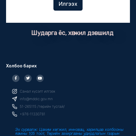
Илгээх
Шударга ёс, хөгжил дэвшилд
Холбоо барих
F
T
Y
a
w
o
c
i
u
e
t
t
b
t
u
Санал хүсэлт илгээх
o
e
b
o
r
e
info@mddic.gov.mn
k
-
51-265115 /төрийн тусгай/
f
+976-11330781
Эх сурвалж: Цахим хөгжил, инновац, харилцаа холбооны
яамны 105 тоот, Төрийн захиргааны удирдлагын газрын