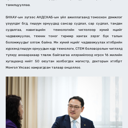
танилцууллаа.
БНХАУ-ын зүгээс АНДСХАБ-ын үйл ажиллагаанд томоохон дэмжлэг
үзүүлдэг бөгөөд, гишүүн орнуудад сансар судлал, сар судлал, тандан
судалгаа, навигацийн технологийн чиглэлээр хүний нөөцийг
чадавхжуулах, техник тоног төхөөрөмжөөр хангах зэрэг бүх талын
боломжуудыг олгож байна. Мөн хүний нөөцийг чадавхжуулах хөтөлбөрийн
хүрээнд гишүүн орнуудын өндөр технологи, СТЕМ боловсролын чиглэлд
түлхүү анхаарахаар төлөвлөж байгаагаа илэрхийлээд өнгөрсөн 16 жилийн
хугацаанд нийт 50 оюутан холбогдох магистр, докторын хөтөлбөрт
Монгол Улсаас хамрагдсан талаар онцоллоо.