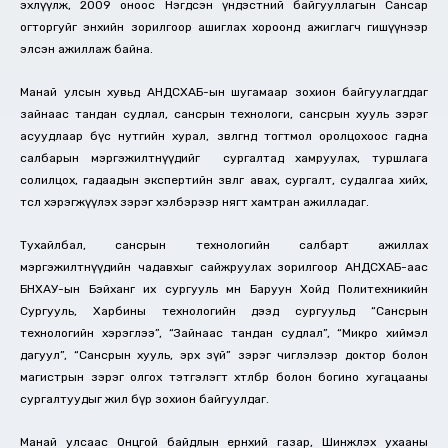
эхлүүлж, 2009 оноос Нэгдсэн үндэстний байгууллагын Сансар
огторгуйг энхийн зорилгоор ашиглах хороонд ажиглагч гишүүнээр
элсэн ажиллаж байна.
Манай улсын хувьд АНДСХАБ-ын шугамаар зохион байгуулагддаг
зайнаас тандан судлал, сансрын технологи, сансрын хууль зэрэг
асуудлаар бүс нутгийн хурал, зөвлөгөөнд тогтмол оролцохоос гадна
салбарын мэргэжилтнүүдийг сургалтад хамруулах, туршлага
солилцох, гадаадын экспертийн зөвлөгөө авах, сургалт, судалгаа хийх,
төсөл хэрэгжүүлэх зэрэг хэлбэрээр нягт хамтран ажилладаг.
Тухайлбал, сансрын технологийн салбарт ажиллах
мэргэжилтнүүдийн чадавхыг сайжруулах зорилгоор АНДСХАБ-аас
БНХАУ-ын Бэйханг их сургууль мөн Баруун Хойд Политехникийн
Сургууль, Харбины технологийн дээд сургуульд “Сансрын
технологийн хэрэглээ”, “Зайнаас тандан судлал”, “Микро хиймэл
дагуул”, “Сансрын хууль, эрх зүй” зэрэг чиглэлээр доктор болон
магистрын зэрэг олгох тэтгэлэгт хөтөлбөр болон богино хугацааны
сургалтуудыг жил бүр зохион байгуулдаг.
Манай улсаас Онцгой байдлын ерөнхий газар, Шинжлэх ухааны