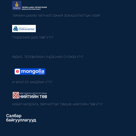
ТӨРИЙН ЦАХИМ ҮЙЛЧИЛГЭЭНИЙ ЗОХИЦУУЛАЛТЫН ГАЗАР
"ҮНДЭСНИЙ ДАТА ТӨВ" УТҮГ
РАДИО, ТЕЛЕВИЗИЙН ҮНДЭСНИЙ СҮЛЖЭЭ УТҮГ
И-МОНГОЛ АКАДЕМИ УТҮГ
КИБЕР ХАЛДЛАГА, ЗӨРЧИЛТЭЙ ТЭМЦЭХ НИЙТИЙН ТӨВ УТҮГ
Салбар
байгууллагууд