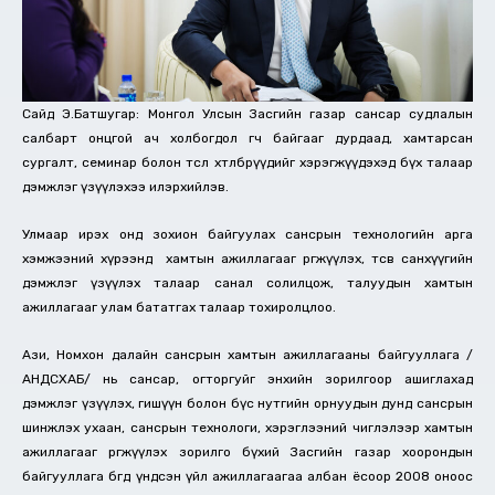
Сайд Э.Батшугар: Монгол Улсын Засгийн газар сансар судлалын
салбарт онцгой ач холбогдол өгч байгааг дурдаад, хамтарсан
сургалт, семинар болон төсөл хөтөлбөрүүдийг хэрэгжүүдэхэд бүх талаар
дэмжлэг үзүүлэхээ илэрхийлэв.
Улмаар ирэх онд зохион байгуулах сансрын технологийн арга
хэмжээний хүрээнд хамтын ажиллагааг өргөжүүлэх, төсөв санхүүгийн
дэмжлэг үзүүлэх талаар санал солилцож, талуудын хамтын
ажиллагааг улам бататгах талаар тохиролцлоо.
Ази, Номхон далайн сансрын хамтын ажиллагааны байгууллага /
АНДСХАБ/ нь сансар, огторгуйг энхийн зорилгоор ашиглахад
дэмжлэг үзүүлэх, гишүүн болон бүс нутгийн орнуудын дунд сансрын
шинжлэх ухаан, сансрын технологи, хэрэглээний чиглэлээр хамтын
ажиллагааг өргөжүүлэх зорилго бүхий Засгийн газар хоорондын
байгууллага бөгөөд үндсэн үйл ажиллагаагаа албан ёсоор 2008 оноос