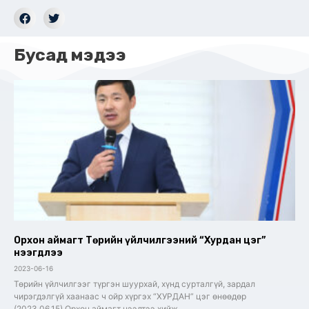
Бусад мэдээ
Орхон аймагт Төрийн үйлчилгээний “Хурдан цэг”
нээгдлээ
2023-06-16
Төрийн үйлчилгээг түргэн шуурхай, хүнд сурталгүй, зардал
чирэгдэлгүй хаанаас ч ойр хүргэх “ХУРДАН” цэг өнөөдөр
(2023.06.15) Орхон аймагт нээлтээ хийж