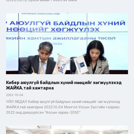
Кибер аюулгүй байдлын хүний нөөцийг хөгжүүлэхэд
ЖАЙКА.тай хамтарна
2022-10-04
ҮЙЛ ЯВДАЛ Кибер аюулгүй байдлын хүний нөөцийг хөгжүүлэхэд
ЖАЙКА.тай хамтарна 2022.10.04 Монгол Улсын Засгийн газраас
2022 онд дэвшүүлсэн “Алсын хараа-2050”