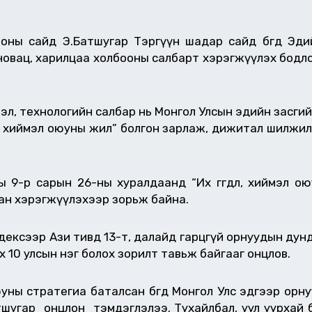
ооны сайд Э.Батшугар Тэргүүн шадар сайд бөгөөд Эди
новац, харилцаа холбооны салбарт хэрэгжүүлэх бодлого
эл, технологийн салбар нь Монгол Улсын эдийн засгий
гдөл, хиймэл оюуны жил” болгон зарлаж, дижитал шилж
9-р сарын 26-ны хуралдаанд “Их өгөгдөл, хиймэл оюун
илан хэрэгжүүлэхээр зорьж байна.
дексээр Ази тивд 13-т, далайд гарцгүй орнуудын дун
 10 улсын нэг болох зорилт тавьж байгааг онцлов.
эл оюуны стратегиа баталсан бөгөөд Монгол Улс эдгээр о
Батшугар онцлон тэмдэглэлээ. Тухайлбал, уул уурхай