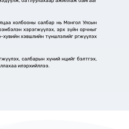
н мэдүүлж, батлуулахаар ажиллаж байгааг
рилцаа холбооны салбар нь Монгол Улсын
рэмбэлэн хэрэгжүүлэх, эрх зүйн орчныг
төр-хувийн хэвшлийн түншлэлийг өргөжүүлэх
жүүлэх, салбарын хүний нөөцийг бэлтгэх,
иллахаа илэрхийллээ.