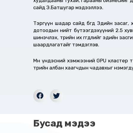
худалдааны тухай, Гарааны бизнесийг дэ
сайд Э.Батшугар мэдээллээ.
Тэргүүн шадар сайд бөгөөд Эдийн засаг
дотоодын нийт бүтээгдэхүүний 2.5 хув
шинэчлэх, төрийн их өгөгдлийг эдийн засг
шаардлагатайг тэмдэглэв.
Мөн үндэсний хэмжээний GPU кластер төв
төрийн албан хаагчдын чадавхыг нэмэгд
Бусад мэдээ