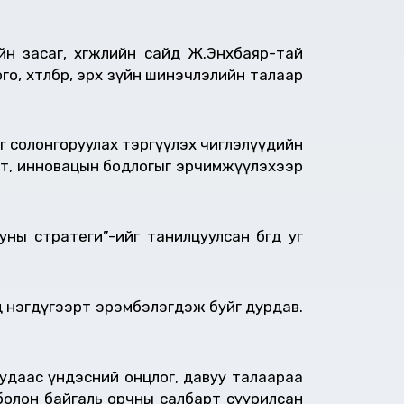
йн засаг, хөгжлийн сайд Ж.Энхбаяр-тай
, хөтөлбөр, эрх зүйн шинэчлэлийн талаар
г солонгоруулах тэргүүлэх чиглэлүүдийн
илт, инновацын бодлогыг эрчимжүүлэхээр
ы стратеги”-ийг танилцуулсан бөгөөд уг
д нэгдүгээрт эрэмбэлэгдэж буйг дурдав.
рнуудаас үндэсний онцлог, давуу талаараа
 болон байгаль орчны салбарт суурилсан