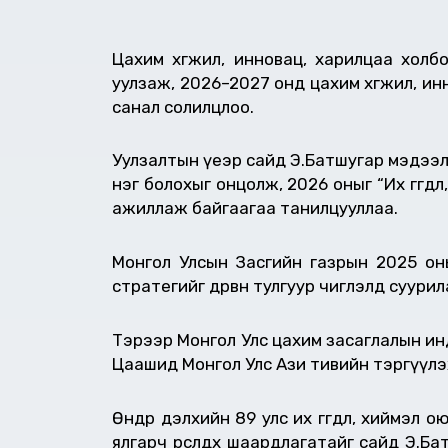
Цахим хөгжил, инновац, харилцаа холб
уулзаж, 2026–2027 онд цахим хөгжил, ин
санал солилцлоо.
Уулзалтын үеэр сайд Э.Батшугар мэдээл
нэг болохыг онцолж, 2026 оныг “Их өгө
ажиллаж байгаагаа танилцууллаа.
Монгол Улсын Засгийн газрын 2025 оны 
стратегийг дөрвөн тулгуур чиглэлд суур
Тэрээр Монгол Улс цахим засаглалын ин
Цаашид Монгол Улс Ази тивийн тэргүүлэх
Өнөөдөр дэлхийн 89 улс их өгөгдөл, хийм
ялгарч өрсөлдөх шаардлагатайг сайд Э.