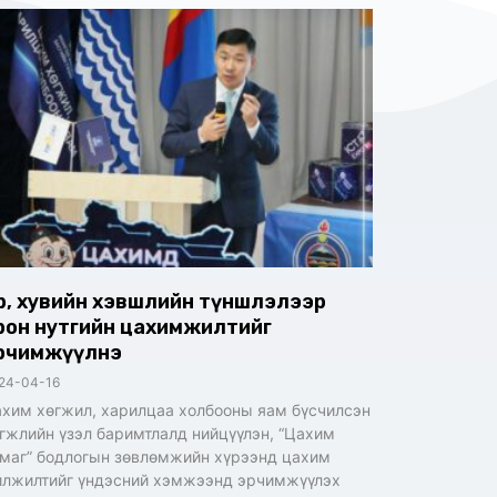
өр, хувийн хэвшлийн түншлэлээр
рон нутгийн цахимжилтийг
рчимжүүлнэ
24-04-16
хим хөгжил, харилцаа холбооны яам бүсчилсэн
гжлийн үзэл баримтлалд нийцүүлэн, “Цахим
маг” бодлогын зөвлөмжийн хүрээнд цахим
лжилтийг үндэсний хэмжээнд эрчимжүүлэх