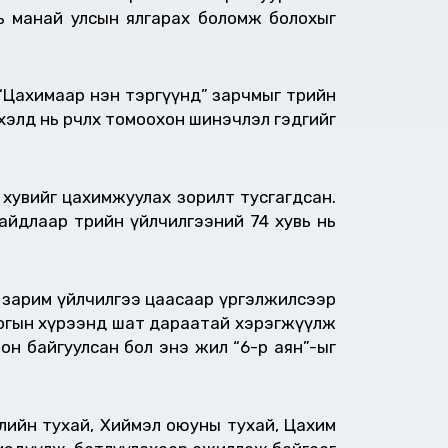
ь манай улсын ялгарах боломж болохыг
 “Цахимаар нэн тэргүүнд” зарчмыг төрийн
лд нь өөрчлөх томоохон шинэчлэл гэдгийг
үй хувийг цахимжуулах зорилт тусгагдсан.
байдлаар төрийн үйлчилгээний 74 хувь нь
с зарим үйлчилгээ цаасаар үргэлжилсээр
логын хүрээнд шат дараатай хэрэгжүүлж
он байгуулсан бол энэ жил “6-р аян”-ыг
гдлийн тухай, Хиймэл оюуны тухай, Цахим