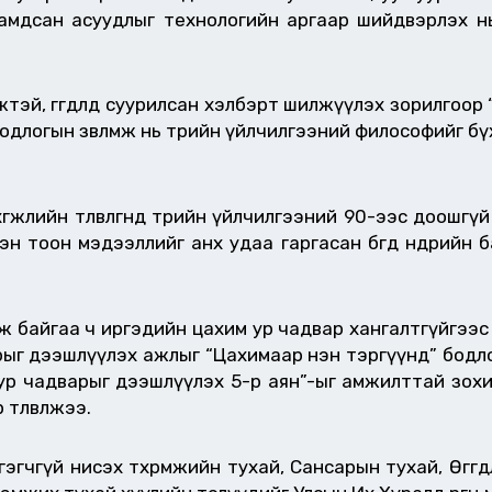
гамдсан асуудлыг технологийн аргаар шийдвэрлэх н
жтэй, өгөгдөлд суурилсан хэлбэрт шилжүүлэх зорилгоор
логын зөвлөмж нь төрийн үйлчилгээний философийг бүхэ
гжлийн төлөвлөгөөнд төрийн үйлчилгээний 90-ээс доошг
 тоон мэдээллийг анх удаа гаргасан бөгөөд өнөөдрийн 
ж байгаа ч иргэдийн цахим ур чадвар хангалтгүйгээ
арыг дээшлүүлэх ажлыг “Цахимаар нэн тэргүүнд” бод
м ур чадварыг дээшлүүлэх 5-р аян”-ыг амжилттай зохи
өлөвлөжээ.
гчгүй нисэх төхөөрөмжийн тухай, Сансарын тухай, Өгө