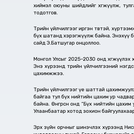
хиймэл оюуны шийдлийг хөгжүүлж, тул
тодотгов.
Төрийн үйлчилгээг иргэн төвтэй, хүртээм
бүх шатанд хэрэгжүүлж байна. Энэхүү бод
сайд Э.Батшугар онцоллоо.
Монгол Улсыг 2025–2030 онд хөгжүүлэх хө
Энэ хүрээнд төрийн үйлчилгээний нэгдсэн
цахимжжээ.
Төрийн үйлчилгээг үе шаттай цахимжуул
байгаа тул бүх нийтийн цахим ур чадв
байна. Өнгөрсөн онд “Бүх нийтийн цахи
Улаанбаатар хотод зохион байгуулахаар т
Эрх зүйн орчныг шинэчлэх хүрээнд Нисгэ