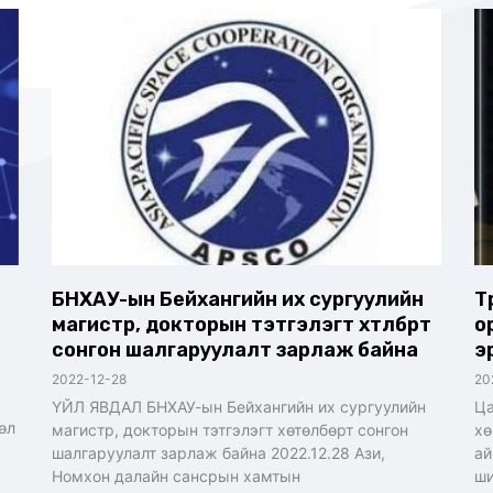
БНХАУ-ын Бейхангийн их сургуулийн
Т
магистр, докторын тэтгэлэгт хөтөлбөрт
о
сонгон шалгаруулалт зарлаж байна
э
2022-12-28
20
ҮЙЛ ЯВДАЛ БНХАУ-ын Бейхангийн их сургуулийн
Ца
өл
магистр, докторын тэтгэлэгт хөтөлбөрт сонгон
хө
шалгаруулалт зарлаж байна 2022.12.28 Ази,
ай
Номхон далайн сансрын хамтын
ши