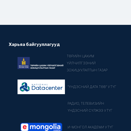
Харьяа байгууллагууд
ТӨРИЙН ЦАХИМ
ҮЙЛЧИЛГЭЭНИЙ
ЗОХИЦУУЛАЛТЫН ГАЗАР
"ҮНДЭСНИЙ ДАТА ТӨВ" УТҮГ
РАДИО, ТЕЛЕВИЗИЙН
ҮНДЭСНИЙ СҮЛЖЭЭ УТҮГ
И-МОНГОЛ АКАДЕМИ УТҮГ