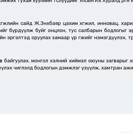
мжих тухай хуулийн төслүүдийг Улсын Их Хуралд өргө
, хөгжлийн сайд Ж.Энхбаяр цахим хөгжил, инновац, ха
ийг бүрдүүлж буйг онцлон, тус салбарын бодлогыг э
ийн эргэлтэд оруулах замаар үр өгөөжийг нэмэгдүүлэх, 
 байгуулах, монгол хэлний хиймэл оюуны загварыг хөг
үүлэх чиглэлд бодлогын дэмжлэг үзүүлж, хамтран аж