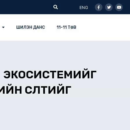
Facebook-
Twitter
Youtu
Search
f
ENG
ШИЛЭН ДАНС
11-11 ТӨВ
НЫ ЭКОСИСТЕМИЙГ
ЙН ӨСӨЛТИЙГ