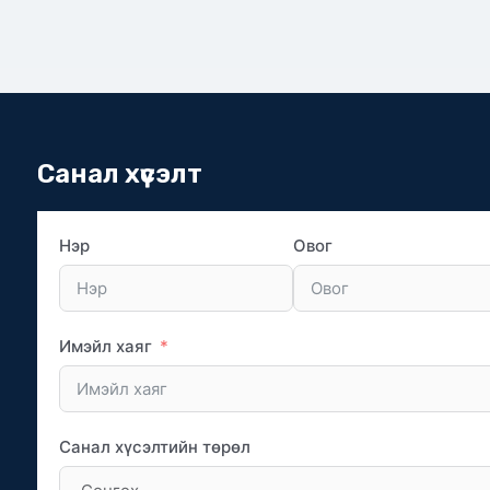
Санал хүсэлт
Нэр
Овог
Имэйл хаяг
Санал хүсэлтийн төрөл