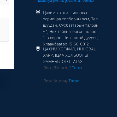
uranzaya@mddic.gov.mn, 51-265102
Цахим хөгжил, инновац,
харилцаа холбооны яам, Төв
шуудан, Сүхбаатарын талбай
- 1, Энх тайвны өргөн чөлөө,
1-р хороо, Чингэлтэй дүүрэг,
Улаанбаатар 15160-0012
ЦАХИМ ХӨГЖИЛ, ИННОВАЦ,
ХАРИЛЦАА ХОЛБООНЫ
ЯАМНЫ ЛОГО ТАТАХ
Лого /Монгол/
Татах
Лого /Англи/
Татах