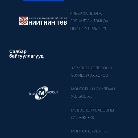
КИБЕР ХАЛДЛАГА,
ЗӨРЧИЛТЭЙ ТЭМЦЭХ
НИЙТИЙН ТӨВ УТҮГ
Салбар
байгууллагууд
ХАРИЛЦАА ХОЛБООНЫ
ЗОХИЦУУЛАХ ХОРОО
МОНГОЛЫН ЦАХИЛГААН
ХОЛБОО ХК
МЭДЭЭЛЭЛ ХОЛБООНЫ
СҮЛЖЭЭ ХХК
МОНГОЛ ШУУДАН ХК