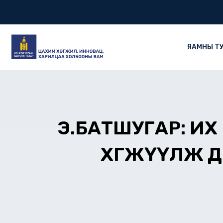
Skip
to
content
ЯАМНЫ Т
Э.БАТШУГАР: ИХ
ХӨГЖҮҮЛЖ Д