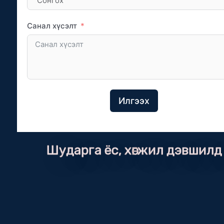
Санал хүсэлт
Илгээх
Шударга ёс, хөгжил дэвшилд