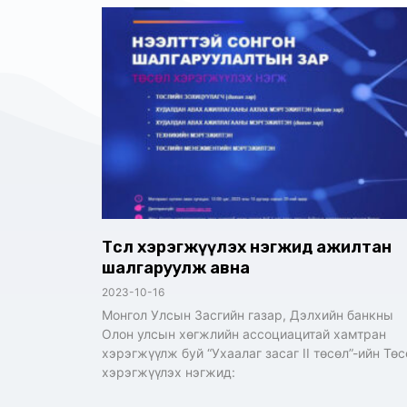
Төсөл хэрэгжүүлэх нэгжид ажилтан
шалгаруулж авна
2023-10-16
Монгол Улсын Засгийн газар, Дэлхийн банкны
Олон улсын хөгжлийн ассоциацитай хамтран
хэрэгжүүлж буй “Ухаалаг засаг II төсөл”-ийн Төс
хэрэгжүүлэх нэгжид: