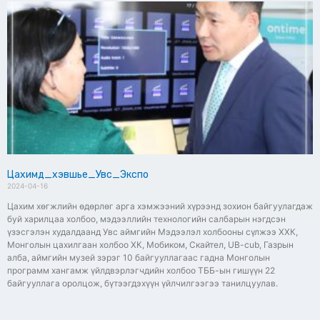
Цахимд_хэвшье_Увс_Экспо
2024-04-16
Цахим хөгжлийн өдөрлөг арга хэмжээний хүрээнд зохион байгуулагдаж
буй харилцаа холбоо, мэдээллийн технологийн салбарын нэгдсэн
үзэсгэлэн худалдаанд Увс аймгийн Мэдээлэл холбооны сүлжээ ХХК,
Монголын цахилгаан холбоо ХК, Мобиком, Скайтел, UB-cub, Газрын
алба, аймгийн музей зэрэг 10 байгууллагаас гадна Монголын
программ хангамж үйлдвэрлэгчдийн холбоо ТББ-ын гишүүн 22
байгууллага оролцож, бүтээгдэхүүн үйлчилгээгээ танилцуулав.