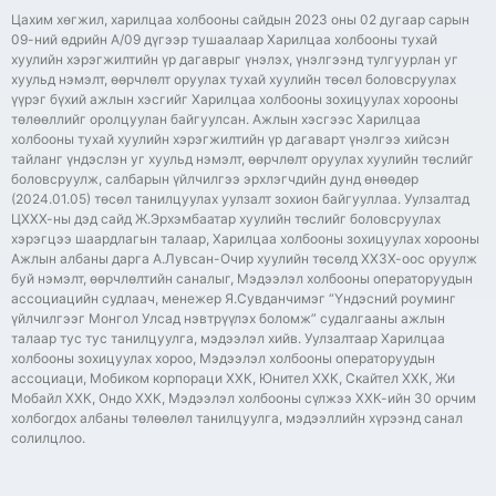
Цахим хөгжил, харилцаа холбооны сайдын 2023 оны 02 дугаар сарын
09-ний өдрийн А/09 дүгээр тушаалаар Харилцаа холбооны тухай
хуулийн хэрэгжилтийн үр дагаврыг үнэлэх, үнэлгээнд тулгуурлан уг
хуульд нэмэлт, өөрчлөлт оруулах тухай хуулийн төсөл боловсруулах
үүрэг бүхий ажлын хэсгийг Харилцаа холбооны зохицуулах хорооны
төлөөллийг оролцуулан байгуулсан. Ажлын хэсгээс Харилцаа
холбооны тухай хуулийн хэрэгжилтийн үр дагаварт үнэлгээ хийсэн
тайланг үндэслэн уг хуульд нэмэлт, өөрчлөлт оруулах хуулийн төслийг
боловсруулж, салбарын үйлчилгээ эрхлэгчдийн дунд өнөөдөр
(2024.01.05) төсөл танилцуулах уулзалт зохион байгууллаа. Уулзалтад
ЦХХХ-ны дэд сайд Ж.Эрхэмбаатар хуулийн төслийг боловсруулах
хэрэгцээ шаардлагын талаар, Харилцаа холбооны зохицуулах хорооны
Ажлын албаны дарга А.Лувсан-Очир хуулийн төсөлд ХХЗХ-оос оруулж
буй нэмэлт, өөрчлөлтийн саналыг, Мэдээлэл холбооны операторуудын
ассоциацийн судлаач, менежер Я.Сувданчимэг “Үндэсний роуминг
үйлчилгээг Монгол Улсад нэвтрүүлэх боломж” судалгааны ажлын
талаар тус тус танилцуулга, мэдээлэл хийв. Уулзалтаар Харилцаа
холбооны зохицуулах хороо, Мэдээлэл холбооны операторуудын
ассоциаци, Мобиком корпораци ХХК, Юнител ХХК, Скайтел ХХК, Жи
Мобайл ХХК, Ондо ХХК, Мэдээлэл холбооны сүлжээ ХХК-ийн 30 орчим
холбогдох албаны төлөөлөл танилцуулга, мэдээллийн хүрээнд санал
солилцлоо.