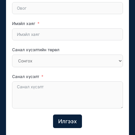
Имэйл хаяг
Санал хүсэлтийн төрөл
Санал хүсэлт
Илгээх