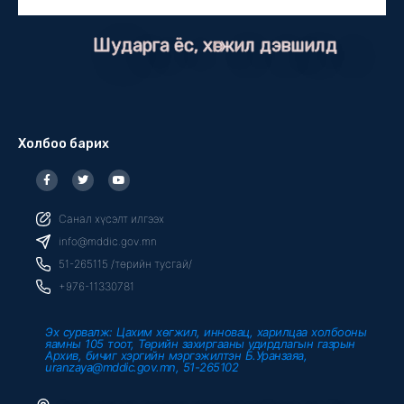
Шударга ёс, хөгжил дэвшилд
Холбоо барих
F
T
Y
a
w
o
c
i
u
e
t
t
b
t
u
Санал хүсэлт илгээх
o
e
b
o
r
e
info@mddic.gov.mn
k
-
51-265115 /төрийн тусгай/
f
+976-11330781
Эх сурвалж: Цахим хөгжил, инновац, харилцаа холбооны
яамны 105 тоот, Төрийн захиргааны удирдлагын газрын
Архив, бичиг хэргийн мэргэжилтэн Б.Уранзаяа,
uranzaya@mddic.gov.mn, 51-265102