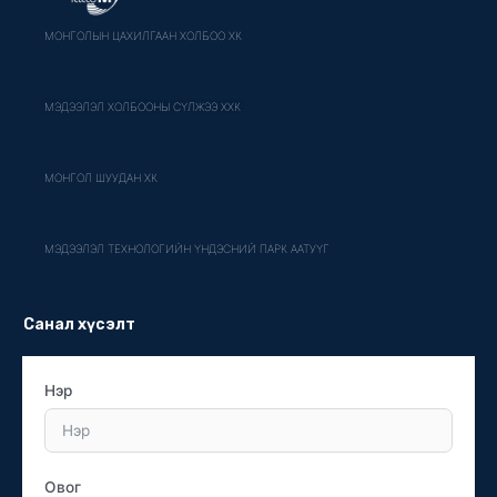
МОНГОЛЫН ЦАХИЛГААН ХОЛБОО ХК
МЭДЭЭЛЭЛ ХОЛБООНЫ СҮЛЖЭЭ ХХК
МОНГОЛ ШУУДАН ХК
МЭДЭЭЛЭЛ ТЕХНОЛОГИЙН ҮНДЭСНИЙ ПАРК ААТУҮГ
Санал хүсэлт
Нэр
Овог