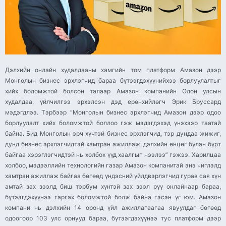
Дэлхийн онлайн худалдааны хамгийн том платформ Амазон дээр
Монголын бизнес эрхлэгчид бараа бүтээгдэхүүнийхээ борлуулалтыг
хийх боломжтой болсон талаар Амазон компанийн Олон улсын
худалдаа, үйлчилгээ эрхэлсэн дэд ерөнхийлөгч Эрик Бруссард
мэдэгдлээ. Тэрбээр “Монголын бизнес эрхлэгчид Амазон дээр одоо
борлуулалт хийх боломжтой боллоо гэж мэдэгдэхэд үнэхээр таатай
байна. Бид Монголын эрч хүчтэй бизнес эрхлэгчид, тэр дундаа жижиг,
дунд бизнес эрхлэгчидтэй хамтран ажиллаж, дэлхийн өнцөг булан бүрт
байгаа хэрэглэгчидтэй нь холбох үүд хаалгыг нээлээ” гэжээ. Харилцаа
холбоо, мэдээллийн технологийн газар Амазон компанитай энэ чиглэлд
хамтран ажиллаж байгаа бөгөөд үндэсний үйлдвэрлэгчид гурав сая хүн
амтай зах зээлд биш тэрбум хүнтэй зах зээл рүү онлайнаар бараа,
бүтээгдэхүүнээ гаргах боломжтой болж байна гэсэн үг юм. Амазон
компани нь дэлхийн 14 оронд үйл ажиллагаагаа явуулдаг бөгөөд
одоогоор 103 улс орнууд бараа, бүтээгдэхүүнээ тус платформ дээр