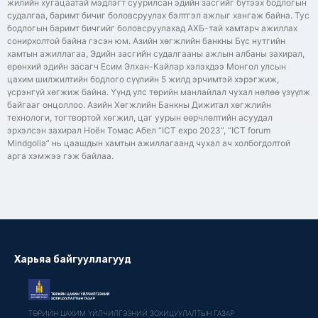
жилийн хугацаатай мэдлэгт суурилсан эдийн засгийг бүтээх бодлогын
судалгаа, баримт бичиг боловсруулах бэлтгэл ажлыг хангаж байна. Тус
бодлогын баримт бичгийг боловсруулахад АХБ-тай хамтарч ажиллах
сонирхолтой байна гэсэн юм. Азийн хөгжлийн банкны Бүс нутгийн
хамтын ажиллагаа, Эдийн засгийн судалгааны ажлын албаны захирал,
ерөнхий эдийн засагч Есим Элхан-Кайлар хэлэхдээ Монгол улсын
цахим шилжилтийн бодлого сүүлийн 5 жилд эрчимтэй хэрэгжиж,
үсрэнгүй хөгжиж байна. Үүнд улс төрийн манлайлал чухал нөлөө үзүүлж
байгааг онцоллоо. Азийн Хөгжлийн Банкны Дижитал хөгжлийн
технологи, тогтвортой хөгжил, цаг уурын өөрчлөлтийн асуудал
эрхэлсэн захирал Ноён Томас Абел “ICT expo 2023”, “ICT forum
Mindgolia” нь цаашдын хамтын ажиллагаанд чухал ач холбогдолтой
арга хэмжээ гэж байлаа.
Харьяа байгууллагууд
ТӨРИЙН ЦАХИМ ҮЙЛЧИЛГЭЭНИЙ ЗОХИЦУУЛАЛТЫН ГАЗАР