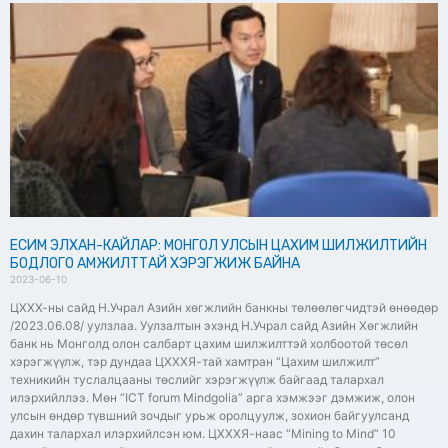
ЕСИМ ЭЛХАН-КАЙЛАР: МОНГОЛ УЛСЫН ЦАХИМ ШИЛЖИЛТИЙН
БОДЛОГО АМЖИЛТТАЙ ХЭРЭГЖИЖ БАЙНА
2023-06-10
ЦХХХ-ны сайд Н.Учрал Азийн хөгжлийн банкны төлөөлөгчидтэй өнөөдөр
/2023.06.08/ уулзлаа. Уулзалтын эхэнд Н.Учрал сайд Азийн Хөгжлийн
банк нь Монголд олон салбарт цахим шилжилттэй холбоотой төсөл
хэрэгжүүлж, тэр дундаа ЦХХХЯ-тай хамтран “Цахим шилжилт”
техникийн туслалцааны төслийг хэрэгжүүлж байгаад талархал
илэрхийллээ. Мөн “ICT forum Mindgolia” арга хэмжээг дэмжиж, олон
улсын өндөр түвшний зочдыг урьж оролцуулж, зохион байгуулсанд
дахин талархал илэрхийлсэн юм. ЦХХХЯ-наас “Mining to Mind” 10