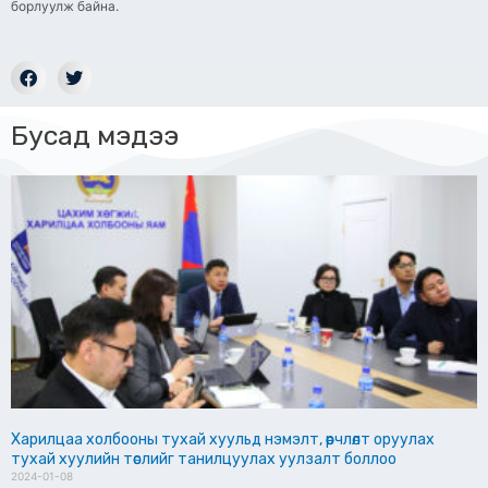
борлуулж байна.
Бусад мэдээ
Харилцаа холбооны тухай хуульд нэмэлт, өөрчлөлт оруулах
тухай хуулийн төслийг танилцуулах уулзалт боллоо
2024-01-08