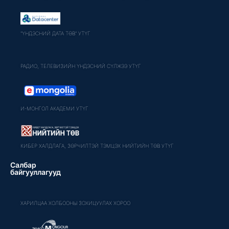
"ҮНДЭСНИЙ ДАТА ТӨВ" УТҮГ
РАДИО, ТЕЛЕВИЗИЙН ҮНДЭСНИЙ СҮЛЖЭЭ УТҮГ
И-МОНГОЛ АКАДЕМИ УТҮГ
КИБЕР ХАЛДЛАГА, ЗӨРЧИЛТЭЙ ТЭМЦЭХ НИЙТИЙН ТӨВ УТҮГ
Салбар
байгууллагууд
ХАРИЛЦАА ХОЛБООНЫ ЗОХИЦУУЛАХ ХОРОО