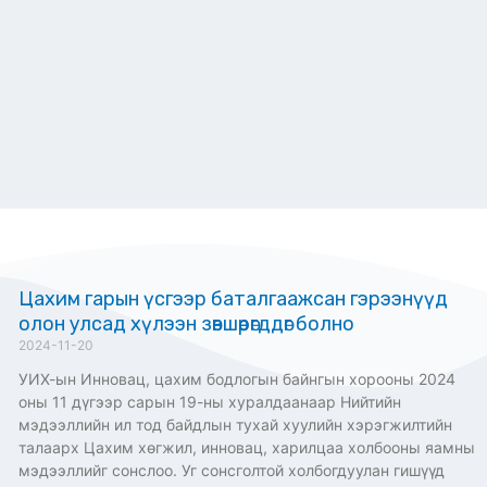
Цахим гарын үсгээр баталгаажсан гэрээнүүд
олон улсад хүлээн зөвшөөрөгддөг болно
2024-11-20
УИХ-ын Инновац, цахим бодлогын байнгын хорооны 2024
оны 11 дүгээр сарын 19-ны хуралдаанаар Нийтийн
мэдээллийн ил тод байдлын тухай хуулийн хэрэгжилтийн
талаарх Цахим хөгжил, инновац, харилцаа холбооны яамны
мэдээллийг сонслоо. Уг сонсголтой холбогдуулан гишүүд