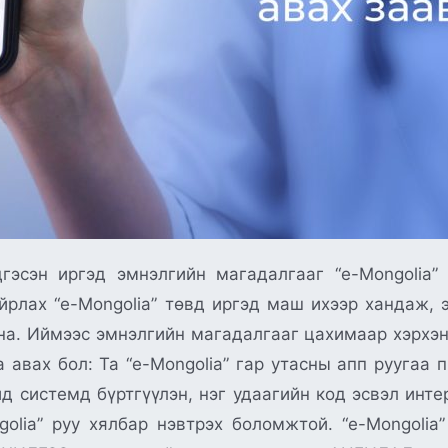
гэсэн иргэд эмнэлгийн магадалгааг “e-Mongolia
йрлах “e-Mongolia” төвд иргэд маш ихээр хандаж, 
йна. Иймээс эмнэлгийн магадалгааг цахимаар хэрхэн
 авах бол: Та “e-Mongolia” гар утасны апп руугаа п
ид системд бүртгүүлэн, нэг удаагийн код эсвэл инте
golia” руу хялбар нэвтрэх боломжтой. “e-Mongolia