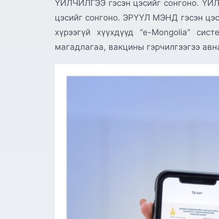
ҮЙЛЧИЛГЭЭ гэсэн цэсийг сонгоно. ҮЙЛ
цэсийг сонгоно. ЭРҮҮЛ МЭНД гэсэн цэ
хүрээгүй хүүхдүүд “e-Mongolia” сис
магадлагаа, вакцины гэрчилгээгээ авн