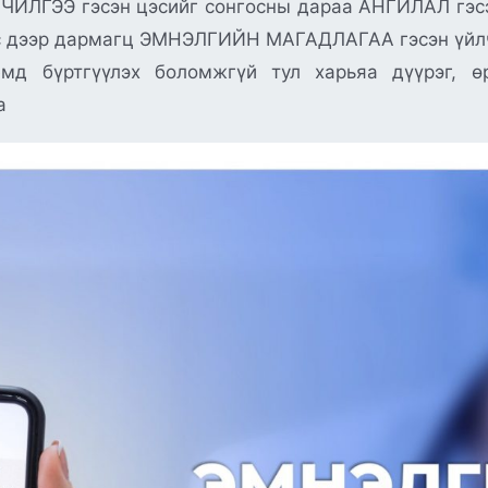
ЧИЛГЭЭ гэсэн цэсийг сонгосны дараа АНГИЛАЛ гэс
с дээр дармагц ЭМНЭЛГИЙН МАГАДЛАГАА гэсэн үйлчи
темд бүртгүүлэх боломжгүй тул харьяа дүүрэг, 
а