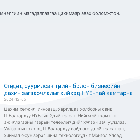
Эмнэлгийн магадалгаагаа цахимаар авах боломжтой.
Өгөгдөлд суурилсан төрийн болон бизнесийн
дахин загварчлалыг хийхэд НҮБ-тай хамтарна
2024-12-05
Цахим хөгжил, инновац, харилцаа холбооны сайд
Ц.Баатархүү НҮБ-ын Эдийн засаг, Нийгмийн хамтын
ажиллагааны газрын төлөөлөгчдийг хүлээн авч уулзлаа.
Уулзалтын эхэнд, Ц.Баатархүү сайд өгөгдлийн засаглал,
хиймэл оюун зэрэг шинэ технологиудыг Монгол Улсад