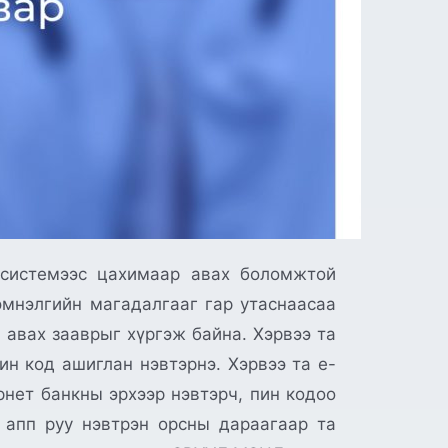
” системээс цахимаар авах боломжтой
эмнэлгийн магадалгааг гар утаснаасаа
 авах зааврыг хүргэж байна. Хэрвээ та
ин код ашиглан нэвтэрнэ. Хэрвээ та e-
рнет банкны эрхээр нэвтэрч, пин кодоо
” апп руу нэвтрэн орсны дараагаар та