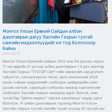
Монгол Улсын Ерөнхий Сайдын албан
даалгаврын дагуу Засгийн Газрын тусгай
сангийн мэдээллүүдийг ил тод болгосоор
байна
2023-05-23
Монгол Улсын Ерөнхий сайдын 2023 оны 04 дүгээр сарын
17-ны өдрийн 01 дүгээр албан даалгаврын 1.4 дэх заалтад
Засгийн Газрын “ТУСГАЙ САН”-гийн хөрөнгийн зарцуулалт,
гүйцэтгэл, санхүүжүүлсэн төсөл, арга хэмжээний 2008
оноос хойших мэдээллийг холбогдох шийдвэрийн хамт
Цахим хөгжил, харилцаа холбооны яаманд хүргүүлэхийг
холбогдох Засгийн газрын гишүүдэд үүрэг болгож, мөн
тухай бүр “Шилэн индекс” гаргаж ажиллахыг надад үүрэг
болгосон. Уг албан даалгаврын хүрээнд Монгол Улсын
Засгийн газрын тусгай сангийн тухай хуульд 25 тусгай сан