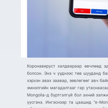
Коронавируст халдвараар өвчлөөд эд
болсон. Энэ ч үүднээс төв шууданд ба
хэрхэн авах заавар, зөвлөгөөг авч ба
эмнэлгийн магадалгааг гар утаснаасаа
Mongolia-д бүртгэлгүй бол эхний ээлж
үүсгэнэ. Ингэснээр та цаашид “e-Mon