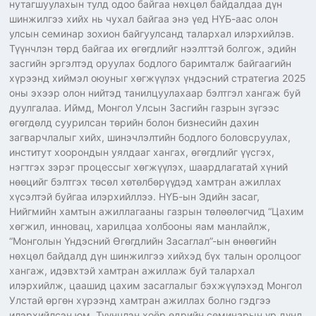
нутагшуулахын тулд одоо байгаа нөхцөл байдалдаа дүн
шинжилгээ хийх нь чухал байгаа энэ үед НҮБ-аас олон
улсын семинар зохион байгуулсанд талархал илэрхийлэв.
Түүнчлэн төрд байгаа их өгөгдлийг нээлттэй болгож, эдийн
засгийн эргэлтэд оруулах бодлого баримталж байгаагийн
хүрээнд хиймэл оюуныг хөгжүүлэх үндэсний стратегиа 2025
оны эхээр олон нийтэд танилцуулахаар бэлтгэл хангаж буй
дуулгалаа. Иймд, Монгол Улсын Засгийн газрын зүгээс
өгөгдөлд суурилсан төрийн болон бизнесийн дахин
загварчлалыг хийх, шинэчлэлтийн бодлого боловсруулах,
институт хоорондын уялдааг хангах, өгөгдлийг үүсгэх,
нэгтгэх зэрэг процессыг хөгжүүлэх, шаардлагатай хүний
нөөцийг бэлтгэх төсөл хөтөлбөрүүдэд хамтран ажиллах
хүсэлтэй буйгаа илэрхийллээ. НҮБ-ын Эдийн засаг,
Нийгмийн хамтын ажиллагааны газрын төлөөлөгчид “Цахим
хөгжил, инновац, харилцаа холбооны яам манлайлж,
“Монголын Үндэсний Өгөгдлийн Засаглал”-ын өнөөгийн
нөхцөл байдалд дүн шинжилгээ хийхэд бүх талын оролцоог
хангаж, идэвхтэй хамтран ажиллаж буй талархал
илэрхийлж, цаашид цахим засаглалыг бэхжүүлэхэд Монгол
Улстай өргөн хүрээнд хамтран ажиллах болно гэдгээ
илэрхийлсэн юм. Түүнчлэн хоёр өдрийн семинарын үр дүнд