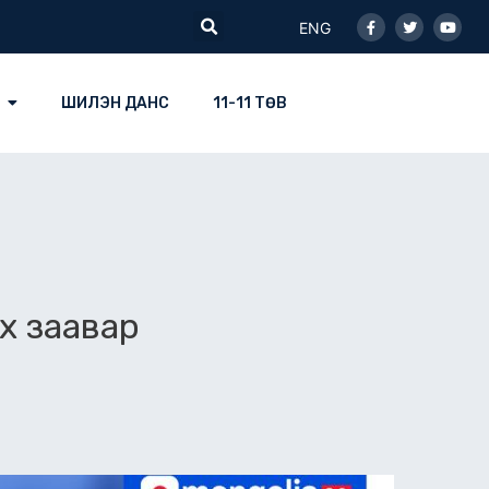
Facebook-
Twitter
Youtu
Search
f
ENG
ШИЛЭН ДАНС
11-11 ТӨВ
х заавар