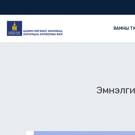
Skip
to
content
ЯАМНЫ Т
Эмнэлги