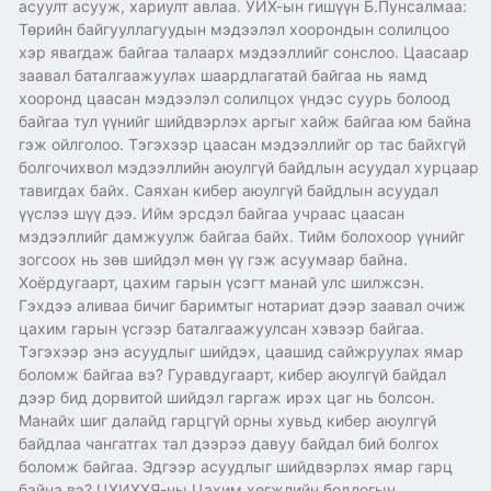
асуулт асууж, хариулт авлаа. УИХ-ын гишүүн Б.Пунсалмаа:
Төрийн байгууллагуудын мэдээлэл хоорондын солилцоо
хэр явагдаж байгаа талаарх мэдээллийг сонслоо. Цаасаар
заавал баталгаажуулах шаардлагатай байгаа нь яамд
хооронд цаасан мэдээлэл солилцох үндэс суурь болоод
байгаа тул үүнийг шийдвэрлэх аргыг хайж байгаа юм байна
гэж ойлголоо. Тэгэхээр цаасан мэдээллийг ор тас байхгүй
болгочихвол мэдээллийн аюулгүй байдлын асуудал хурцаар
тавигдах байх. Саяхан кибер аюулгүй байдлын асуудал
үүслээ шүү дээ. Ийм эрсдэл байгаа учраас цаасан
мэдээллийг дамжуулж байгаа байх. Тийм болохоор үүнийг
зогсоох нь зөв шийдэл мөн үү гэж асуумаар байна.
Хоёрдугаарт, цахим гарын үсэгт манай улс шилжсэн.
Гэхдээ аливаа бичиг баримтыг нотариат дээр заавал очиж
цахим гарын үсгээр баталгаажуулсан хэвээр байгаа.
Тэгэхээр энэ асуудлыг шийдэх, цаашид сайжруулах ямар
боломж байгаа вэ? Гуравдугаарт, кибер аюулгүй байдал
дээр бид дорвитой шийдэл гаргаж ирэх цаг нь болсон.
Манайх шиг далайд гарцгүй орны хувьд кибер аюулгүй
байдлаа чангатгах тал дээрээ давуу байдал бий болгох
боломж байгаа. Эдгээр асуудлыг шийдвэрлэх ямар гарц
байна вэ? ЦХИХХЯ-ны Цахим хөгжлийн бодлогын