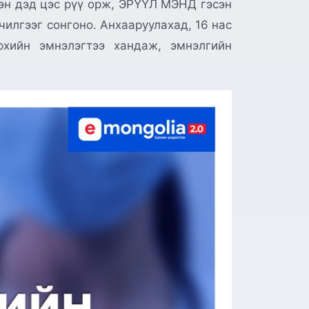
эн дэд цэс рүү орж, ЭРҮҮЛ МЭНД гэсэн
лгээг сонгоно. Анхааруулахад, 16 нас
өрхийн эмнэлэгтээ хандаж, эмнэлгийн