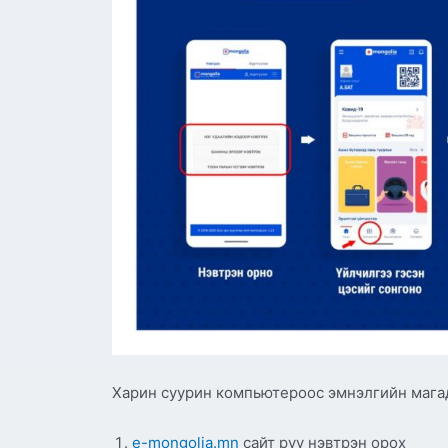
Харин суурин компьютероос эмнэлгийн магад
e-mongolia.mn
сайт руу нэвтрэн орох