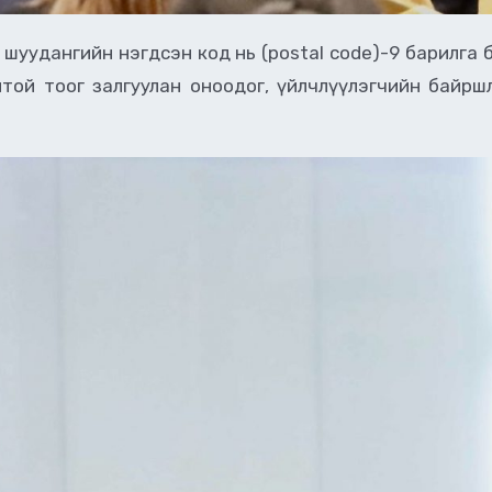
 шуудангийн нэгдсэн код нь (postal code)-9 барилга б
нтой тоог залгуулан оноодог, үйлчлүүлэгчийн байрш