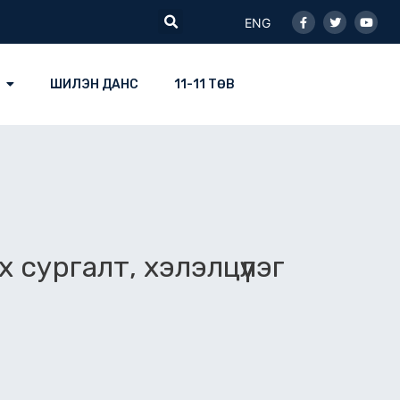
Facebook-
Twitter
Youtu
Search
f
ENG
ШИЛЭН ДАНС
11-11 ТӨВ
сургалт, хэлэлцүүлэг