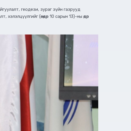
гуулалт, геодези, зураг зүйн газрууд
элэлцүүлгийг (өнөөдөр 10 сарын 13)-ны өдөр