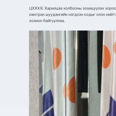
ЦХХХЯ, Харилцаа холбооны зохицуулах хороо, 
хамтран шуудангийн нэгдсэн кодыг олон нийтэд 
зохион байгууллаа.