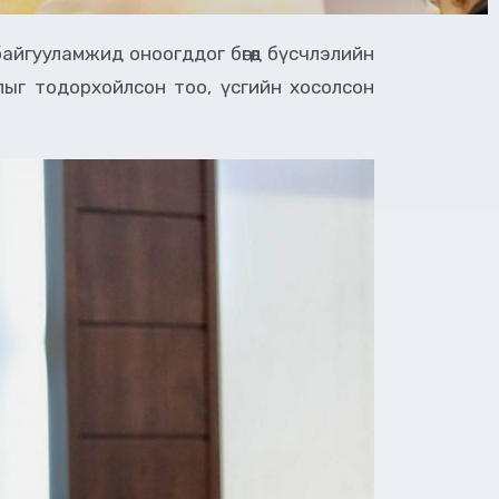
айгууламжид оноогддог бөгөөд бүсчлэлийн
лыг тодорхойлсон тоо, үсгийн хосолсон