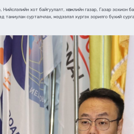
Нийслэлийн хот байгуулалт, хөгжлийн газар, Газар зохион бай
таниулан сурталчлах, мэдээлэл хүргэх зорилго бүхий сургалт, х