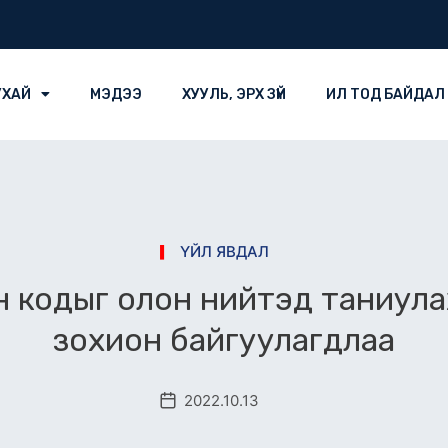
УХАЙ
МЭДЭЭ
ХУУЛЬ, ЭРХ ЗҮЙ
ИЛ ТОД БАЙДАЛ
ҮЙЛ ЯВДАЛ
кодыг олон нийтэд таниулах 
зохион байгуулагдлаа
2022.10.13