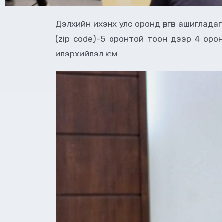
Дэлхийн ихэнх улс оронд өргөн ашигладаг
(zip code)-5 оронтой тоон дээр 4 оро
илэрхийлэл юм.