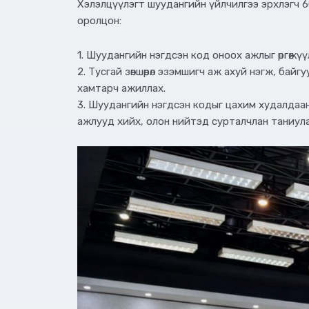
Хэлэлцүүлэгт шуудангийн үйлчилгээ эрхлэгч 60
оролцон:
1. Шуудангийн нэгдсэн код оноох ажлыг өргөжү
2. Тусгай зөвшөөрөл эзэмшигч аж ахуй нэгж, б
хамтарч ажиллах.
3. Шуудангийн нэгдсэн кодыг цахим худалдаан
ажлууд хийх, олон нийтэд сурталчлан таниула