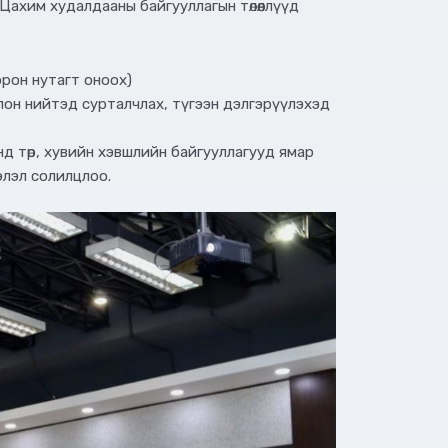
Цахим худалдааны байгууллагын төлөөллүүд
орон нутагт оноох)
 олон нийтэд сурталчлах, түгээн дэлгэрүүлэхэд
д төр, хувийн хэвшлийн байгууллагууд ямар
элэл солилцлоо.