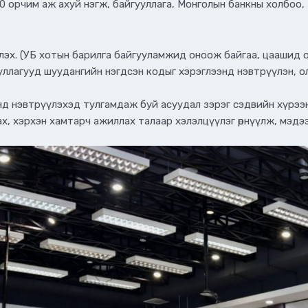
 орчим аж ахуй нэгж, байгууллага, Монголын банкны холбоо, 
үлэх. (УБ хотын барилга байгууламжид оноож байгаа, цаашид 
айгууллагууд шуудангийн нэгдсэн кодыг хэрэглээнд нэвтрүүлэн,
д нэвтрүүлэхэд тулгамдаж буй асуудал зэрэг сэдвийн хүрээн
х, хэрхэн хамтарч ажиллах талаар хэлэлцүүлэг өрнүүлж, мэдэ