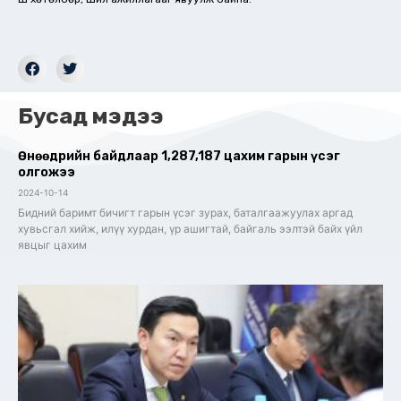
Бусад мэдээ
Өнөөдрийн байдлаар 1,287,187 цахим гарын үсэг
олгожээ
2024-10-14
Бидний баримт бичигт гарын үсэг зурах, баталгаажуулах аргад
хувьсгал хийж, илүү хурдан, үр ашигтай, байгаль ээлтэй байх үйл
явцыг цахим