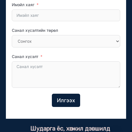
Имэйл хаяг
Санал хүсэлтийн төрөл
Санал хүсэлт
Илгээх
Шударга ёс, хөгжил дэвшилд