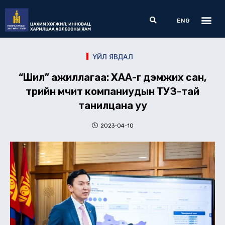
Skip
Me
Search
to
ENG
content
ҮЙЛ ЯВДАЛ
“Шил” ажиллагаа: ХАА-г дэмжих сан,
төрийн өмчит компаниудын ТУЗ-тай
танилцана уу
2023-04-10