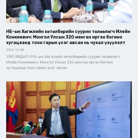
НҮБ-ын Хөгжлийн хөтөлбөрийн суурин төлөөлөгч Илейн
Конкиевич: Монгол Улсын 320 мянган иргэн богино
хугацаанд тоон гарын үсэг авсан нь чухал үзүүлэлт
2022-12-08
ҮЙЛ ЯВДАЛ НҮБ-ын Хөгжлийн хөтөлбөрийн суурин төлөөлөгч
Илейн Конкиевич: Монгол Улсын 320 мянган иргэн богино
хугацаанд тоон гарын үсэг авсан