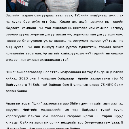
Засгийн газрын сангуудаас зээл авах, ТУЗ-ийн гишүүнээр ажиллах
нь хууль бус зүйл огт биш. Хөдөө аж ахуйг дэмжих нь төрийн
бодлого, компани ТУЗ-тай ажиллах нь нийтлэл хэм хэмжээ. Гагцхүү
зээлээ хууль, журмын дагуу авсан уу, зориулалтын дагуу ашиглаж,
гэрээгээ биелүүлсэн үү, хугацаанд нь эргүүлэн төлсөн үү? гэдэг нь
онц чухал. ТУЗ-ийн гишүүд ажил үүргээ гүйцэтгэж, төрийн өмчит
компанийн засаглал, үр ашгийг сайжруулсан уу? гэдгийг нь онцлон
анхаарч, ялгаж салгах шаардлагатай.
“Шил” ажиллагаагаар нээлттэй мэдээллийн ил тод байдлын үнэлгээ
хийхэд 2023 оны I улирлын байдлаар төрийн захиргааны төв 16
байгууллага 71.56%-тай байсан бол II улирлын эхээр 75.45% болж
өссөн байна.
Авлигын эсрэг “Шил” ажиллагаагаар Shilen.gov.mn сайт ашиглалтад
оруулж, Нийтийн мэдээллийн ил тод байдлын тухай хууль
хэрэгжүүлж байгаа юм. Засгийн газраас иргэн нь төрөө шууд
хянадаг байх нь авилгын орчин нөхцлийг эрс бууруулна гэж үзэж 5
Ш хөтөлбөр, Шил ажиллагааг явуулж байна.