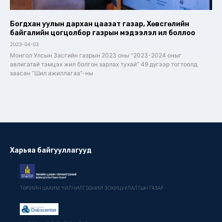
Богдхан уулын дархан цаазат газар, Хөвсгөлийн
байгалийн цогцолбор газрын мэдээлэл ил боллоо
2023-04-03
Монгол Улсын Засгийн газрын 2023 оны “2023-2024 оныг
авлигатай тэмцэх жил болгон зарлах тухай” 49 дүгээр тогтоолд
заасан “Шил ажиллагаа”-ны
Харьяа байгууллагууд
ТӨРИЙН ЦАХИМ ҮЙЛЧИЛГЭЭНИЙ ЗОХИЦУУЛАЛТЫН ГАЗАР