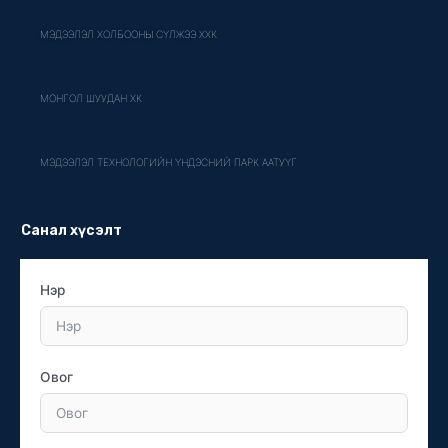
МЭДЭЭЛЭЛ ХОЛБООНЫ СҮЛЖЭЭ ХХК
МОНГОЛ ШУУДАН ХК
МЭДЭЭЛЭЛ ТЕХНОЛОГИЙН ҮНДЭСНИЙ ПАРК ААТУҮГ
Санал хүсэлт
Нэр
Овог