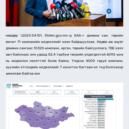
Өнөөдөр \2023.04.10\ Shilen.gov.mn-д ХАА-г дэмжих сан, төрийн
өмчит 71 компанийн мэдээллийг нээн байршууллаа. Хөдөө аж ахуйг
дэмжих сангаас 10325 компани, иргэн, төрийн байгууллага, ТББ зээл
авч байснаас энэ удаад 52,4 тэрбум төгрийн үлдэгдэлтэй 6092-ынх
нь мэдээлэл нээлттэй болж байна. Үлдсэн 4000 гаруй компани,
хуулийн этгээдийн мэдээллийг 7 хоногтоо багтаан ил тод болгохоор
ажиллаж байгаа юм.