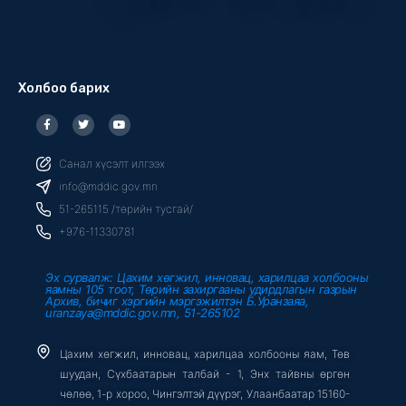
Холбоо барих
F
T
Y
a
w
o
c
i
u
e
t
t
b
t
u
Санал хүсэлт илгээх
o
e
b
o
r
e
info@mddic.gov.mn
k
-
51-265115 /төрийн тусгай/
f
+976-11330781
Эх сурвалж: Цахим хөгжил, инновац, харилцаа холбооны
яамны 105 тоот, Төрийн захиргааны удирдлагын газрын
Архив, бичиг хэргийн мэргэжилтэн Б.Уранзаяа,
uranzaya@mddic.gov.mn, 51-265102
Цахим хөгжил, инновац, харилцаа холбооны яам, Төв
шуудан, Сүхбаатарын талбай - 1, Энх тайвны өргөн
чөлөө, 1-р хороо, Чингэлтэй дүүрэг, Улаанбаатар 15160-