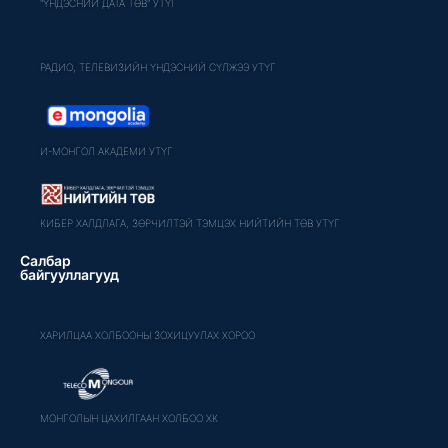
"ҮНДЭСНИЙ ДАТА ТӨВ" УТҮГ
РАДИО, ТЕЛЕВИЗИЙН ҮНДЭСНИЙ СҮЛЖЭЭ УТҮГ
И-МОНГОЛ АКАДЕМИ УТҮГ
КИБЕР ХАЛДЛАГА, ЗӨРЧИЛТЭЙ ТЭМЦЭХ НИЙТИЙН ТӨВ УТҮГ
Салбар
байгууллагууд
ХАРИЛЦАА ХОЛБООНЫ ЗОХИЦУУЛАХ ХОРОО
МОНГОЛЫН ЦАХИЛГААН ХОЛБОО ХК