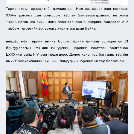
Тариалалтын эрхлэлтийг дэмжих сан, Мал хамгаалах санг нэгтгэж,
ХАА-г дэмжих сан болгосон. Үүсгэн байгуулагдсанаас нь хойш
10325 иргэн, аж ахуйн нэгж зээл авснаас өнөөдрийн байдлаар 219
тэрбум төгрөгийн өр, авлага хуримтлагдсан байна.
Өнөөдөр мөн төрийн өмчит болон төрийн өмчийн оролцоотой 71
байгууллагын ТУЗ-ийн гишүүдийн нэрсийг нээлттэй болгосноо
ЦХХХ-ны сайд Н.Учрал мэдэгдлээ. Долоо хоногтоо багтаан, төрийн
өмчит бүх компанийн ТУЗ-ийн гишүүдийн нэрсийг ил тод болгох юм.