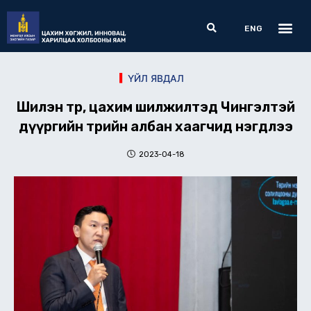
Skip
Me
Search
to
ENG
content
ҮЙЛ ЯВДАЛ
Шилэн төр, цахим шилжилтэд Чингэлтэй
дүүргийн төрийн албан хаагчид нэгдлээ
2023-04-18