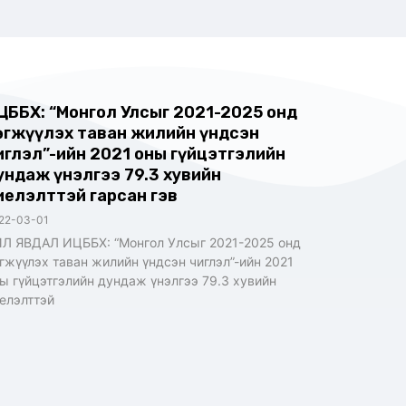
ЦББХ: “Монгол Улсыг 2021-2025 онд
өгжүүлэх таван жилийн үндсэн
иглэл”-ийн 2021 оны гүйцэтгэлийн
ундаж үнэлгээ 79.3 хувийн
иелэлттэй гарсан гэв
22-03-01
Л ЯВДАЛ ИЦББХ: “Монгол Улсыг 2021-2025 онд
гжүүлэх таван жилийн үндсэн чиглэл”-ийн 2021
ы гүйцэтгэлийн дундаж үнэлгээ 79.3 хувийн
елэлттэй