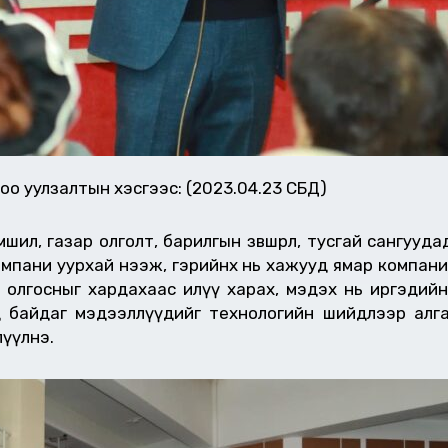
о уулзалтын хэсгээс: (2023.04.23 СБД)
л, газар олголт, барилгын зөвшөөрөл, тусгай сангуу
компани уурхай нээж, гэрийнх нь хажууд ямар компани
рөл олгосныг хардахаас илүү харах, мэдэх нь иргэд
д байдаг мэдээллүүдийг технологийн шийдлээр алг
үүлнэ.