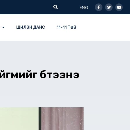
Facebook-
Twitter
Youtu
Search
f
ENG
ШИЛЭН ДАНС
11-11 ТӨВ
йгмийг бүтээнэ