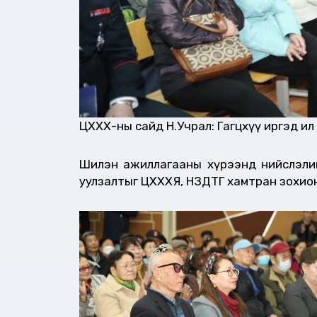
ЦХХХ-ны сайд Н.Учрал: Гагцхүү иргэд и
Шилэн ажиллагааны хүрээнд нийслэлий
уулзалтыг ЦХХХЯ, НЗДТГ хамтран зохион