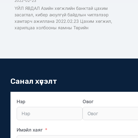
2022-02-23
ҮЙЛ ЯВДАЛ Азийн хөгжлийн банктай цахим
засаглал, кибер аюулгүй байдлын чиглэлээр
хамтарч ажиллана 2022.02.23 Цахим хөгжил,
харилцаа холбооны яамны Төрийн
Санал хүсэлт
Нэр
Овог
Имэйл хаяг