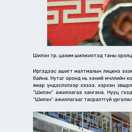
Шилэн төр, цахим шилжилтэд таны оролцо
Иргэдээс ашигт малтмалын лиценз эзэмши
байна. Нутаг оронд нь хэний өмчлөлийн 
ямар үндэслэлээр хэзээ, хэрхэн зөвшөө
“Шилэн” ажиллагаа хангана. Нууц гээ
“Шилэн” ажиллагааг тасралтгүй үргэлжл