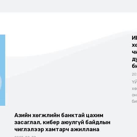
И
х
ч
д
б
20
ҮЙ
хө
он
би
Азийн хөгжлийн банктай цахим
засаглал, кибер аюулгүй байдлын
чиглэлээр хамтарч ажиллана