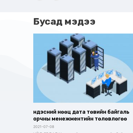
Бусад мэдээ
Үндэсний нөөц дата төвийн байгаль
орчны менежментийн төлөвлөгөө
2021-07-08