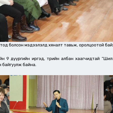
л тод болсон мэдээлэлд хяналт тавьж, оролцоотой бай
н 9 дүүргийн иргэд, төрийн албан хаагчидтай “Шил
 байгуулж байна.