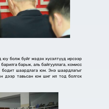
дад юу болж буйг мэдэх хүсэлтүүд ирсээр
 барилга барьж, аль байгууллага, комисс
ийн бодит шаардлага юм. Энэ шаардлагыг
ан дээр тавьсан юм шиг ил тод болгох