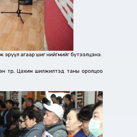
ж эрүүл агаар шиг нийгмийг бүтээлцэнэ.
эн төр, Цахим шилжилтэд таны оролцоо