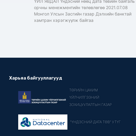
ҮЙЛ ЯВДАЛ Үндэсний нөөц дата төвийн байгаль
орчны менежментийн төлөвлөгөө 2021.07.08
Монгол Улсын Засгийн газар Дэлхийн банктай
хамтран хэрэгжүүлж байгаа
Харьяа байгууллагууд
ТӨРИЙН ЦАХИМ
ҮЙЛЧИЛГЭЭНИЙ
ЗОХИЦУУЛАЛТЫН ГАЗАР
"ҮНДЭСНИЙ ДАТА ТӨВ" УТҮГ