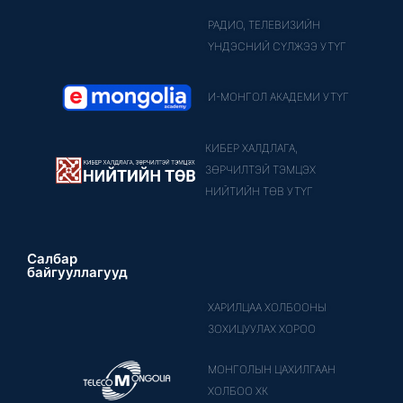
РАДИО, ТЕЛЕВИЗИЙН
ҮНДЭСНИЙ СҮЛЖЭЭ УТҮГ
И-МОНГОЛ АКАДЕМИ УТҮГ
КИБЕР ХАЛДЛАГА,
ЗӨРЧИЛТЭЙ ТЭМЦЭХ
НИЙТИЙН ТӨВ УТҮГ
Салбар
байгууллагууд
ХАРИЛЦАА ХОЛБООНЫ
ЗОХИЦУУЛАХ ХОРОО
МОНГОЛЫН ЦАХИЛГААН
ХОЛБОО ХК