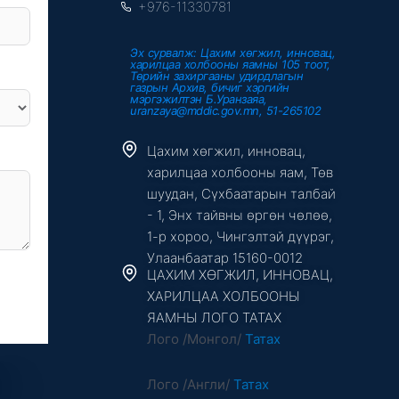
+976-11330781
Эх сурвалж: Цахим хөгжил, инновац,
харилцаа холбооны яамны 105 тоот,
Төрийн захиргааны удирдлагын
газрын Архив, бичиг хэргийн
мэргэжилтэн Б.Уранзаяа,
uranzaya@mddic.gov.mn, 51-265102
Цахим хөгжил, инновац,
харилцаа холбооны яам, Төв
шуудан, Сүхбаатарын талбай
- 1, Энх тайвны өргөн чөлөө,
1-р хороо, Чингэлтэй дүүрэг,
Улаанбаатар 15160-0012
ЦАХИМ ХӨГЖИЛ, ИННОВАЦ,
ХАРИЛЦАА ХОЛБООНЫ
ЯАМНЫ ЛОГО ТАТАХ
Лого /Монгол/
Татах
Лого /Англи/
Татах