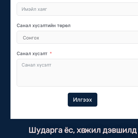
Санал хүсэлтийн төрөл
Санал хүсэлт
Илгээх
Шударга ёс, хөгжил дэвшилд