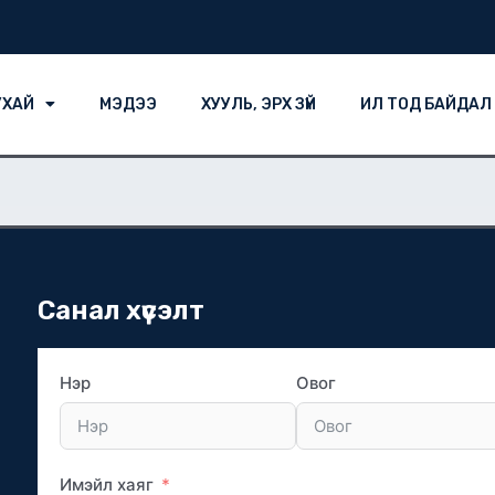
УХАЙ
МЭДЭЭ
ХУУЛЬ, ЭРХ ЗҮЙ
ИЛ ТОД БАЙДАЛ
Санал хүсэлт
Нэр
Овог
Имэйл хаяг