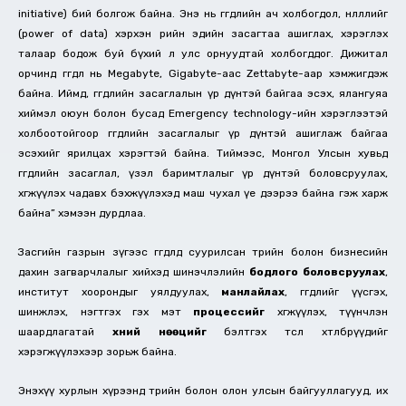
initiative) бий болгож байна. Энэ нь өгөгдлийн ач холбогдол, нөлөөллийг
(power of data) хэрхэн өөрийн эдийн засагтаа ашиглах, хэрэглэх
талаар бодож буй бүхий л улс орнуудтай холбогддог. Дижитал
орчинд өгөгдөл нь Megabyte, Gigabyte-аас Zettabyte-аар хэмжигдэж
байна. Иймд, өгөгдлийн засаглалын үр дүнтэй байгаа эсэх, ялангуяа
хиймэл оюун болон бусад Emergency technology-ийн хэрэглээтэй
холбоотойгоор өгөгдлийн засаглалыг үр дүнтэй ашиглаж байгаа
эсэхийг ярилцах хэрэгтэй байна. Тиймээс, Монгол Улсын хувьд
өгөгдлийн засаглал, үзэл баримтлалыг үр дүнтэй боловсруулах,
хөгжүүлэх чадавх бэхжүүлэхэд маш чухал үе дээрээ байна гэж харж
байна” хэмээн дурдлаа.
Засгийн газрын зүгээс өгөгдөлд суурилсан төрийн болон бизнесийн
дахин загварчлалыг хийхэд шинэчлэлийн
бодлого боловсруулах
,
институт хоорондыг уялдуулах,
манлайлах
, өгөгдлийг үүсгэх,
шинжлэх, нэгтгэх гэх мэт
процессийг
хөгжүүлэх, түүнчлэн
шаардлагатай
хүний нөөцийг
бэлтгэх төсөл хөтөлбөрүүдийг
хэрэгжүүлэхээр зорьж байна.
Энэхүү хурлын хүрээнд төрийн болон олон улсын байгууллагууд, их