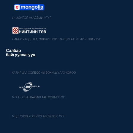
И-МОНГОЛ АКАДЕМИ УТҮГ
КИБЕР ХАЛДЛАГА, ЗӨРЧИЛТЭЙ ТЭМЦЭХ НИЙТИЙН ТӨВ УТҮГ
Салбар
байгууллагууд
ХАРИЛЦАА ХОЛБООНЫ ЗОХИЦУУЛАХ ХОРОО
МОНГОЛЫН ЦАХИЛГААН ХОЛБОО ХК
МЭДЭЭЛЭЛ ХОЛБООНЫ СҮЛЖЭЭ ХХК