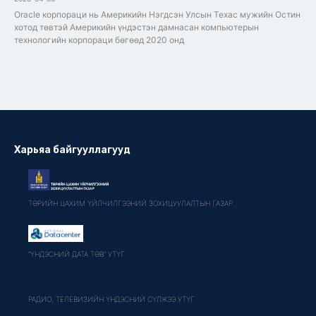
Oracle корпораци нь Америкийн Нэгдсэн Улсын Техас мужийн Остин
хотод төвтэй Америкийн үндэстэн дамнасан компьютерын
технологийн корпораци бөгөөд 2020 онд
Харьяа байгууллагууд
ТӨРИЙН ЦАХИМ ҮЙЛЧИЛГЭЭНИЙ ЗОХИЦУУЛАЛТЫН ГАЗАР
"ҮНДЭСНИЙ ДАТА ТӨВ" УТҮГ
РАДИО, ТЕЛЕВИЗИЙН ҮНДЭСНИЙ СҮЛЖЭЭ УТҮГ