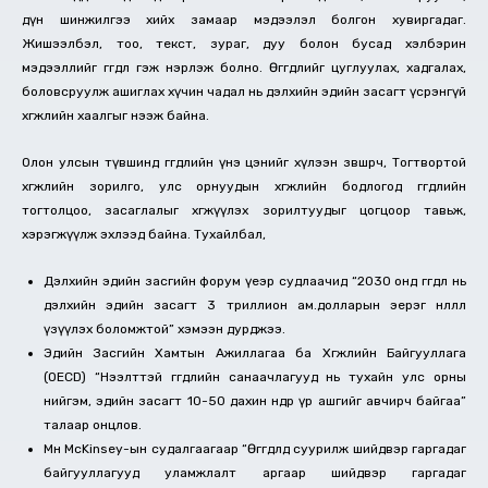
дүн шинжилгээ хийх замаар мэдээлэл болгон хувиргадаг.
Жишээлбэл, тоо, текст, зураг, дуу болон бусад хэлбэрин
мэдээллийг өгөгдөл гэж нэрлэж болно. Өгөгдлийг цуглуулах, хадгалах,
боловсруулж ашиглах хүчин чадал нь дэлхийн эдийн засагт үсрэнгүй
хөгжлийн хаалгыг нээж байна.
Олон улсын түвшинд өгөгдлийн үнэ цэнийг хүлээн зөвшөөрч, Тогтвортой
хөгжлийн зорилго, улс орнуудын хөгжлийн бодлогод өгөгдлийн
тогтолцоо, засаглалыг хөгжүүлэх зорилтуудыг цогцоор тавьж,
хэрэгжүүлж эхлээд байна. Тухайлбал,
Дэлхийн эдийн засгийн форум үеэр судлаачид “2030 онд өгөгдөл нь
дэлхийн эдийн засагт 3 триллион ам.долларын эерэг нөлөөлөл
үзүүлэх боломжтой” хэмээн дурджээ.
Эдийн Засгийн Хамтын Ажиллагаа ба Хөгжлийн Байгууллага
(OECD) “Нээлттэй өгөгдлийн санаачлагууд нь тухайн улс орны
нийгэм, эдийн засагт 10-50 дахин өндөр үр ашгийг авчирч байгаа”
талаар онцлов.
Мөн McKinsey-ын судалгаагаар “Өгөгдөлд суурилж шийдвэр гаргадаг
байгууллагууд уламжлалт аргаар шийдвэр гаргадаг