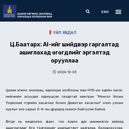
Skip
Me
Search
to
ENG
content
ҮЙЛ ЯВДАЛ
Ц.Баатархүү: AI-ийг шийдвэр гаргалтад
ашиглахад өгөгдлийг эргэлтэд
орууллаа
2024-12-03
Цахим хөгжил, инновац, харилцаа холбооны яам НҮБ-ын эдийн засаг,
нийгмийн асуудал хариуцсан газартай хамтран “Монгол Улсын
Үндэсний өгөгдлийн засаглал болон Дижитал засаглал” олон улсын
хурлыг энэ сарын 3-4-ны өдрүүдэд зохион байгуулж байна.
Өгөгдөл нь мэдээлэл, факт, тоо эсвэл дүн шинжилгээ хийхэд
ашиглагддаг бөгөөд тэдгээрийг компьютерт хадгалах, боловсруулах,