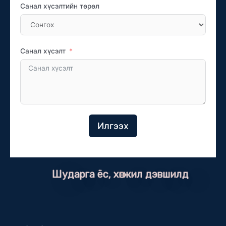
Санал хүсэлтийн төрөл
Санал хүсэлт
Илгээх
Шударга ёс, хөгжил дэвшилд