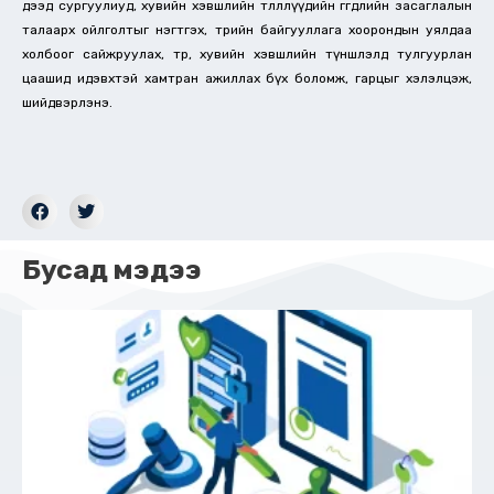
дээд сургуулиуд, хувийн хэвшлийн төлөөллүүдийн өгөгдлийн засаглалын
талаарх ойлголтыг нэгтгэх, төрийн байгууллага хоорондын уялдаа
холбоог сайжруулах, төр, хувийн хэвшлийн түншлэлд тулгуурлан
цаашид идэвхтэй хамтран ажиллах бүх боломж, гарцыг хэлэлцэж,
шийдвэрлэнэ.
Бусад мэдээ