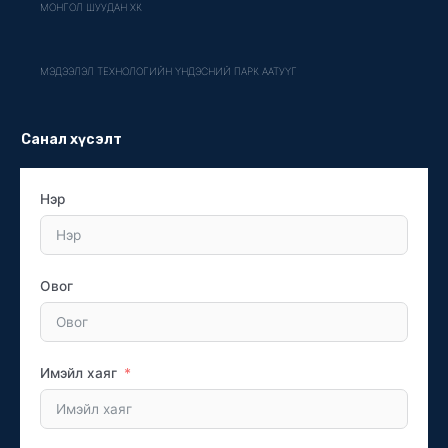
МОНГОЛ ШУУДАН ХК
МЭДЭЭЛЭЛ ТЕХНОЛОГИЙН ҮНДЭСНИЙ ПАРК ААТУҮГ
Санал хүсэлт
Нэр
Овог
Имэйл хаяг