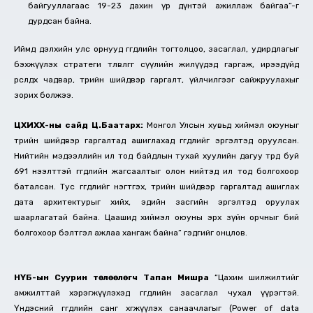
байгууллагаас 19-23 дахин үр дүнтэй ажиллаж байгаа”-г
дурдсан байна.
Иймд дэлхийн улс орнууд өгөгдлийн тогтолцоо, засаглал, удирдлагыг
бэхжүүлэх стратеги төлөвлөгөөг сүүлийн жилүүдэд гаргаж, ирээдүйд
өрсөлдөх чадвар, төрийн шийдвэр гаргалт, үйлчилгээг сайжруулахыг
зорих болжээ.
ЦХИХХ-ны сайд Ц.Баатархүү:
Монгол Улсын хувьд хиймэл оюуныг
төрийн шийдвэр гаргалтад ашиглахад өгөгдлийг эргэлтэд оруулсан.
Нийтийн мэдээллийн ил тод байдлын тухай хуулийн дагуу төрд буй
691 нээлттэй өгөгдлийн жагсаалтыг олон нийтэд ил тод болгохоор
баталсан. Тус өгөгдлийг нэгтгэх, төрийн шийдвэр гаргалтад ашиглах
дата архитектурыг хийх, эдийн засгийн эргэлтэд оруулах
шаарлагатай байна. Цаашид хиймэл оюуны эрх зүйн орчныг бий
болгохоор бэлтгэл ажлаа хангаж байна” гэдгийг онцлов.
НҮБ-ын Суурин төлөөлөгч Тапан Мишра
“Цахим шилжилтийг
амжилттай хэрэгжүүлэхэд өгөгдлийн засаглал чухал үүрэгтэй.
Үндэсний өгөгдлийн санг хөгжүүлэх санаачлагыг (Power of data