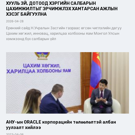
ХУУЛЬ ЗҮЙ, ДОТООД ХЭРГИЙН САЛБАРЫН
ЦАХИМЖИЛТЫГ ЭРЧИМЖҮҮЛЭХ ХАМТАРСАН АЖЛЫН
ХЭСЭГ БАЙГУУЛНА
2026-04-28
Ерөнхий сайд Н.Учралын Засгийн газраас өгсөн чиглэлийн дагуу
Цахим хөгжил, инновац, харилцаа холбооны яам Монгол Улсын
хэмжээнд бүх салбарын үйл
АНУ-ын ORACLE корпорацийн төлөөлөлтэй албан
уулзалт хийлээ
2023-04-06