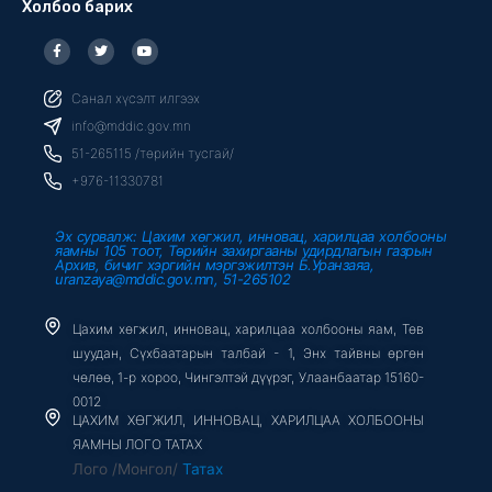
Холбоо барих
F
T
Y
a
w
o
c
i
u
e
t
t
b
t
u
Санал хүсэлт илгээх
o
e
b
o
r
e
info@mddic.gov.mn
k
-
51-265115 /төрийн тусгай/
f
+976-11330781
Эх сурвалж: Цахим хөгжил, инновац, харилцаа холбооны
яамны 105 тоот, Төрийн захиргааны удирдлагын газрын
Архив, бичиг хэргийн мэргэжилтэн Б.Уранзаяа,
uranzaya@mddic.gov.mn, 51-265102
Цахим хөгжил, инновац, харилцаа холбооны яам, Төв
шуудан, Сүхбаатарын талбай - 1, Энх тайвны өргөн
чөлөө, 1-р хороо, Чингэлтэй дүүрэг, Улаанбаатар 15160-
0012
ЦАХИМ ХӨГЖИЛ, ИННОВАЦ, ХАРИЛЦАА ХОЛБООНЫ
ЯАМНЫ ЛОГО ТАТАХ
Лого /Монгол/
Татах