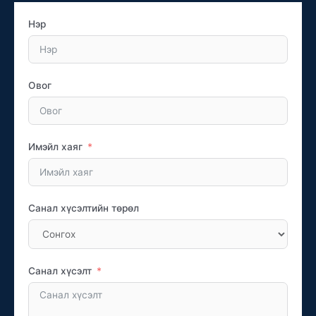
Нэр
Овог
Имэйл хаяг
Санал хүсэлтийн төрөл
Санал хүсэлт