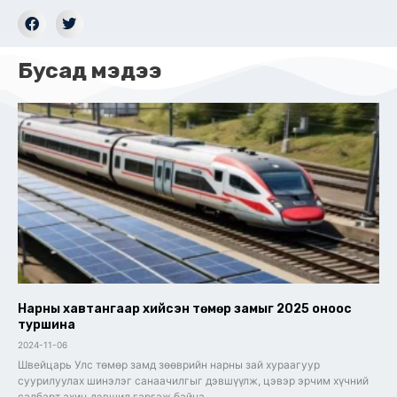
Бусад мэдээ
Нарны хавтангаар хийсэн төмөр замыг 2025 оноос
туршина
2024-11-06
Швейцарь Улс төмөр замд зөөврийн нарны зай хураагуур
суурилуулах шинэлэг санаачилгыг дэвшүүлж, цэвэр эрчим хүчний
салбарт ахиц дэвшил гаргаж байна.