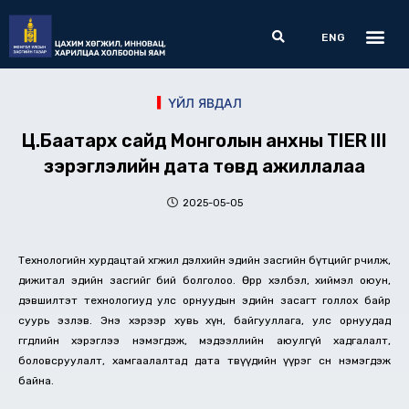
Skip
Me
Search
to
ENG
content
ҮЙЛ ЯВДАЛ
Ц.Баатархүү сайд Монголын анхны TIER III
зэрэглэлийн дата төвд ажиллалаа
2025-05-05
Технологийн хурдацтай хөгжил дэлхийн эдийн засгийн бүтцийг өөрчилж,
дижитал эдийн засгийг бий болголоо. Өөрөөр хэлбэл, хиймэл оюун,
дэвшилтэт технологиуд улс орнуудын эдийн засагт голлох байр
суурь эзлэв. Энэ хэрээр хувь хүн, байгууллага, улс орнуудад
өгөгдлийн хэрэглээ нэмэгдэж, мэдээллийн аюулгүй хадгалалт,
боловсруулалт, хамгаалалтад дата төвүүдийн үүрэг өсөн нэмэгдэж
байна.