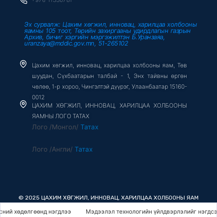
Эх сурвалж: Цахим хөгжил, инновац, харилцаа холбооны
яамны 105 тоот, Төрийн захиргааны удирдлагын газрын
Архив, бичиг хэргийн мэргэжилтэн Б.Уранзаяа,
uranzaya@mddic.gov.mn, 51-265102
Цахим хөгжил, инновац, харилцаа холбооны яам, Төв
шуудан, Сүхбаатарын талбай - 1, Энх тайвны өргөн
чөлөө, 1-р хороо, Чингэлтэй дүүрэг, Улаанбаатар 15160-
0012
ЦАХИМ ХӨГЖИЛ, ИННОВАЦ, ХАРИЛЦАА ХОЛБООНЫ
ЯАМНЫ ЛОГО ТАТАХ
Лого /Монгол/
Татах
Лого /Англи/
Татах
© 2025 ЦАХИМ ХӨГЖИЛ, ИННОВАЦ, ХАРИЛЦАА ХОЛБООНЫ ЯАМ
й хөдөлгөөнд нэгдлээ
Мэдээлэл технологийн үйлдвэрлэлийг нэгдсэн 