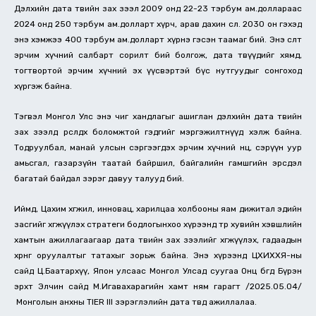
Дэлхийн дата төвийн зах зээл 2009 онд 22-23 тэрбум ам.доллараас
2024 онд 250 тэрбум ам.долларт хүрч, арав дахин өслөө. 2030 он гэхэд
энэ хэмжээ 400 тэрбум ам.долларт хүрнэ гэсэн таамаг бий. Энэ өсөлт
эрчим хүчний салбарт сорилт бий болгож, дата төвүүдийг хямд,
тогтвортой эрчим хүчний эх үүсвэртэй бүс нутгуудыг сонгоход
хүргэж байна.
Тэгвэл Монгол Улс энэ чиг хандлагыг ашиглан дэлхийн дата төвийн
зах зээлд өрсөлдөх боломжтой гэдгийг мэргэжилтнүүд хэлж байна.
Тодруулбал, манай улсын сэргээгдэх эрчим хүчний нөөц, сэрүүн уур
амьсгал, газарзүйн таатай байршил, байгалийн гамшгийн эрсдэл
багатай байдал зэрэг давуу талууд бий.
Иймд, Цахим хөгжил, инновац, харилцаа холбооны яам дижитал эдийн
засгийг хөгжүүлэх стратеги бодлогынхоо хүрээнд төр хувийн хэвшлийн
хамтын ажиллагаагаар дата төвийн зах зээлийг хөгжүүлэх, гадаадын
хөрөнгө оруулалтыг татахыг зорьж байна. Энэ хүрээнд ЦХИХХЯ-ны
сайд Ц.Баатархүү, Япон улсаас Монгол Улсад суугаа Онц бөгөөд Бүрэн
эрхт Элчин сайд М.Игавахарагийн хамт ням гарагт /2025.05.04/
Монголын анхны TIER III зэрэглэлийн дата төвд ажиллалаа.