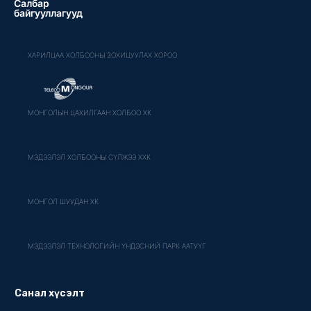
Салбар
байгууллагууд
ХАРИЛЦАА ХОЛБООНЫ ЗОХИЦУУЛАХ ХОРОО
МОНГОЛЫН ЦАХИЛГААН ХОЛБОО ХК
МЭДЭЭЛЭЛ ХОЛБООНЫ СҮЛЖЭЭ ХХК
МОНГОЛ ШУУДАН ХК
МЭДЭЭЛЭЛ ТЕХНОЛОГИЙН ҮНДЭСНИЙ ПАРК ААТУҮГ
Санал хүсэлт