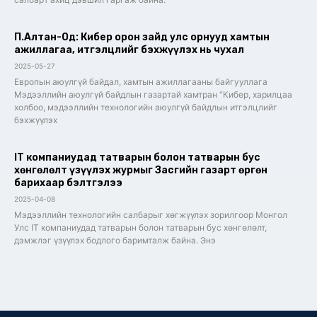
П.Алтан-Од: Кибер орон зайд улс орнууд хамтын
ажиллагаа, итгэлцлийг бэхжүүлэх нь чухал
2025-05-27
Европын аюулгүй байдал, хамтын ажиллагааны байгууллага
Мэдээллийн аюулгүй байдлын газартай хамтран “Кибер, харилцаа
холбоо, мэдээллийн технологийн аюулгүй байдлын итгэлцлийг
бэхжүүлэх
IT компаниудад татварын болон татварын бус
хөнгөлөлт үзүүлэх журмыг Засгийн газарт өргөн
барихаар бэлтгэлээ
2025-04-08
Мэдээллийн технологийн салбарыг хөгжүүлэх зорилгоор Монгол
Улс IT компаниудад татварын болон татварын бус хөнгөлөлт,
дэмжлэг үзүүлэх бодлого баримталж байна. Энэ