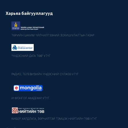
Харьяа байгууллагууд
ТӨРИЙН ЦАХИМ ҮЙЛЧИЛГЭЭНИЙ ЗОХИЦУУЛАЛТЫН ГАЗАР
"ҮНДЭСНИЙ ДАТА ТӨВ" УТҮГ
РАДИО, ТЕЛЕВИЗИЙН ҮНДЭСНИЙ СҮЛЖЭЭ УТҮГ
И-МОНГОЛ АКАДЕМИ УТҮГ
КИБЕР ХАЛДЛАГА, ЗӨРЧИЛТЭЙ ТЭМЦЭХ НИЙТИЙН ТӨВ УТҮГ