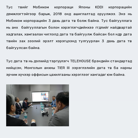
Тус төвийг Мобиком корпораци Японы KDDI корпорацийн
дэмжлэгтэйгээр барьж, 2018 онд ашиглалтад оруулжээ. Энэ нь
Мобиком корпорацийн 3 дахь дата төв болж байна. Тус байгууллага
нь анх байгууллагын болон хэрэглэгчдийнхээ өгөгдлийг найдвартай
хадгалах, хамгаалах чиглэлд дата төвөө байгуулж байсан бол өнөөдөр дата
төвийн зах зээлий эрэлт хэрэгцээнд тулгуурлан 3 дахь дата төвөө
байгуулсан байна.
Тус дата төв нь дэлхийд тэргүүлэгч TELEHOUSE брэндийн стандартад
нийцсэн, Монголын анхны TIER III зэрэглэлийн дата төв ба нарны
эрчим хүчээр оффисын цахилгааны хэрэглээг хангадаг юм байна.