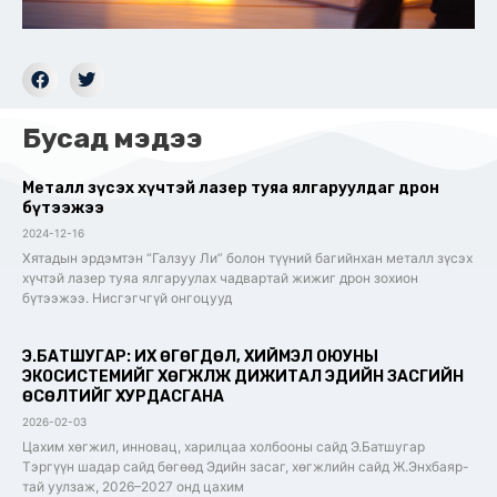
Бусад мэдээ
Металл зүсэх хүчтэй лазер туяа ялгаруулдаг дрон
бүтээжээ
2024-12-16
Хятадын эрдэмтэн “Галзуу Ли” болон түүний багийнхан металл зүсэх
хүчтэй лазер туяа ялгаруулах чадвартай жижиг дрон зохион
бүтээжээ. Нисгэгчгүй онгоцууд
Э.БАТШУГАР: ИХ ӨГӨГДӨЛ, ХИЙМЭЛ ОЮУНЫ
ЭКОСИСТЕМИЙГ ХӨГЖҮҮЛЖ ДИЖИТАЛ ЭДИЙН ЗАСГИЙН
ӨСӨЛТИЙГ ХУРДАСГАНА
2026-02-03
Цахим хөгжил, инновац, харилцаа холбооны сайд Э.Батшугар
Тэргүүн шадар сайд бөгөөд Эдийн засаг, хөгжлийн сайд Ж.Энхбаяр-
тай уулзаж, 2026–2027 онд цахим