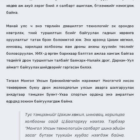
хөдөө аж ахуй зэрэг бүхий л салбарт ашиглаж, бүтээмжийг нэмэгдүүлж
байна.
Манай улс ч энэ төрлийн дэвшилтэт технологийг эх орондоо
нэвтрүүлэх, түүний туршилтын бүсийг байгуулан гаднын хөрөнгө
оруулалтыг татах бүрэн боломжтой юм. Энэ хүрээнд Цахим хөгжил,
инновац, харилцаа холбооны яам дроны анхны хуулийн төслийг
боловсруулан, УИХ-д өргөн барихаар бэлтгэл ажлаа хангаж байгаа
төдийгүй дрон туршилтын талбайг Баянзүрх-Налайх дүүрэг, Дархан-Уул
аймагт байгуулах шийдвэрийг гаргасан билээ.
Тэгвэл Монгол Улсын Ерөнхийлөгчийн нэрэмжит Нисгэгчгүй нисэх
төхөөрөмж буюу дрон жолоодлогын улсын аварга шалгаруулах
анхдугаар тэмцээн Буянт-Ухаа спортын ордонд энэ амралтын
өдрүүдэд зохион байгуулагдаж байна.
Тус тэмцээнийг Цахим хөгжил, инновац, харилцаа
холбооны сайд Ц.Баатархүү нээлээ. Тэрбээр
“Монгол Улсын технологийн салбарт шинэ эдийн
засаг бүтээх түүхийн хуудас нээгдэж байна.