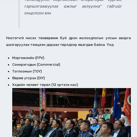
гэрчилгээжүүлэх ажлыг эхлүүлнэ” гэдгийг
онцолсон юм.
Нисгэгчгүй нисэх төхөөрөмж буй дрон жолоодлогын улсын аварга
шалгаруулах тэмцээн дараах төрлүүдээр явагдаж байна. Үүнд
Мэргэжлийн (FPV)
Сонирхгчдын (Commercial)
Тоглоомын (TOY)
Өөрөө угсрах (DIY)
Хүүхдийн чөлөөт төрөл (12 хүртэлх нас)