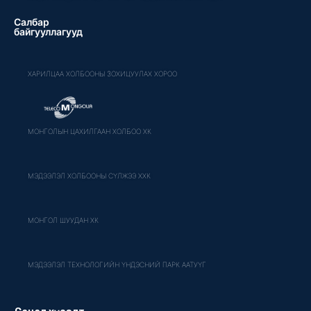
Салбар
байгууллагууд
ХАРИЛЦАА ХОЛБООНЫ ЗОХИЦУУЛАХ ХОРОО
МОНГОЛЫН ЦАХИЛГААН ХОЛБОО ХК
МЭДЭЭЛЭЛ ХОЛБООНЫ СҮЛЖЭЭ ХХК
МОНГОЛ ШУУДАН ХК
МЭДЭЭЛЭЛ ТЕХНОЛОГИЙН ҮНДЭСНИЙ ПАРК ААТУҮГ