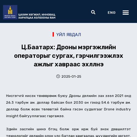
Skip
Me
Search
to
ENG
content
ҮЙЛ ЯВДАЛ
Ц.Баатархүү: Дроны мэргэжлийн
операторыг сургах, гэрчилгээжүүлэх
ажлыг хавраас эхлүүлнэ
2025-01-25
Нисгэгчгүй нисэх төхөөрөмж буюу Дроны дэлхийн зах зээл 2021 онд
26.3 тэрбум ам. доллар байсан бол 2030 он гэхэд 54.6 тэрбум ам.
доллар болж өсөх төлөвтэй байна гэсэн судалгааг Drone industry
insight байгууллагаас гаргажээ.
Эдийн засгийн шинэ бүтэц болж орж ирж буй энэхүү дэвшилтэт
технологийг дэлхийн олон улс батлан хамгаалах, шуудангийн хүргэлт,