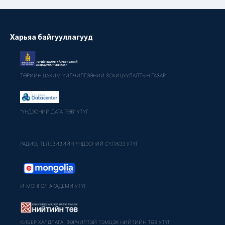
Харьяа байгууллагууд
ТӨРИЙН ЦАХИМ ҮЙЛЧИЛГЭЭНИЙ ЗОХИЦУУЛАЛТЫН ГАЗАР
"ҮНДЭСНИЙ ДАТА ТӨВ" УТҮГ
РАДИО, ТЕЛЕВИЗИЙН ҮНДЭСНИЙ СҮЛЖЭЭ УТҮГ
И-МОНГОЛ АКАДЕМИ УТҮГ
КИБЕР ХАЛДЛАГА, ЗӨРЧИЛТЭЙ ТЭМЦЭХ НИЙТИЙН ТӨВ УТҮГ