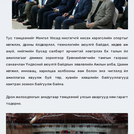
Тус тэмцээнийг Монгол Улсад нисгэгчгүй нисэх хэрэгслийн спортыг
хөгжүүлэх, дроны үйлдвэрлэл, технологийн аюулгүй байдал, хөдөө аж
ахуй, нийгмийн бусад салбарт эрчимтэй нэвтрүүлэх бүх талын үйл
ажиллагааг дэмжих зорилгоор Ерөнхийлөгчийн тамгын газраас
санаачлан Үндэсний аюулгүй байдлын зөвлөлийн Ажлын алба, Цахим
хөгжил, инновац, харилцаа холбооны яам болон энэ чиглэлд үйл
ажиллагаа явуулж буй төр, хувийн хэвшлийн байгууллагууд
хамтран зохион байгуулж байна.
Дрон жолоодлогын анхдугаар тэмцээний улсын аваргууд ням гарагт
тодорно.