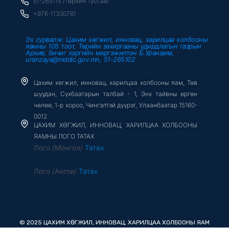
51-265115 /төрийн тусгай/
f
+976-11330781
Эх сурвалж: Цахим хөгжил, инновац, харилцаа холбооны
яамны 105 тоот, Төрийн захиргааны удирдлагын газрын
Архив, бичиг хэргийн мэргэжилтэн Б.Уранзаяа,
uranzaya@mddic.gov.mn, 51-265102
Цахим хөгжил, инновац, харилцаа холбооны яам, Төв
шуудан, Сүхбаатарын талбай - 1, Энх тайвны өргөн
чөлөө, 1-р хороо, Чингэлтэй дүүрэг, Улаанбаатар 15160-
0012
ЦАХИМ ХӨГЖИЛ, ИННОВАЦ, ХАРИЛЦАА ХОЛБООНЫ
ЯАМНЫ ЛОГО ТАТАХ
Лого /Монгол/
Татах
Лого /Англи/
Татах
© 2025 ЦАХИМ ХӨГЖИЛ, ИННОВАЦ, ХАРИЛЦАА ХОЛБООНЫ ЯАМ