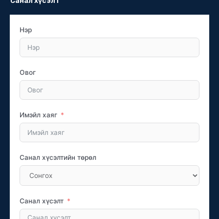
Санал хүсэлт
Нэр
Овог
Имэйл хаяг
Санал хүсэлтийн төрөл
Санал хүсэлт