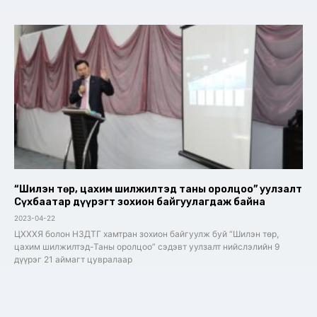
“Шилэн төр, цахим шилжилтэд таны оролцоо” уулзалт
Сүхбаатар дүүрэгт зохион байгуулагдаж байна
2023-04-22
ЦХХХЯ болон НЗДТГ хамтран зохион байгуулж буй “Шилэн төр,
цахим шилжилтэд-Таны оролцоо” сэдэвт уулзалт нийслэлийн 9
дүүрэг 21 аймагт цувралаар