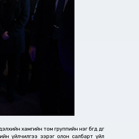
ийн хамгийн том группийн нэг бөгөөд өдгөө
ийн үйлчилгээ зэрэг олон салбарт үйл