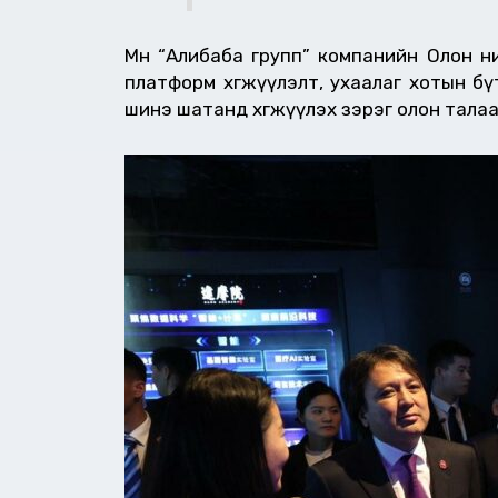
Мөн “Алибаба групп” компанийн Олон 
платформ хөгжүүлэлт, ухаалаг хотын бү
шинэ шатанд хөгжүүлэх зэрэг олон тала