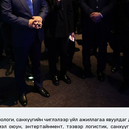
оги, санхүүгийн чиглэлээр үйл ажиллагаа явуулдаг дэлх
эл оюун, энтертайнмент, тээвэр логистик, санхүүг