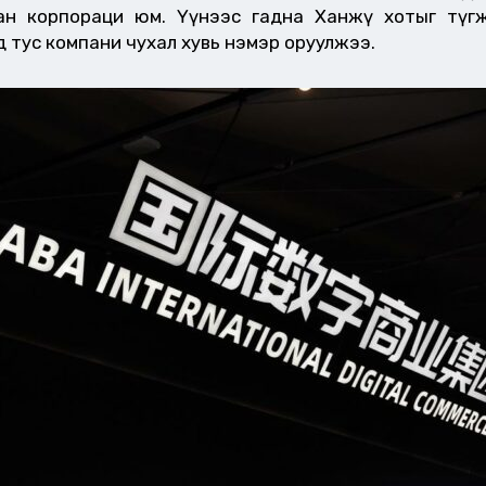
ан корпораци юм. Үүнээс гадна Ханжөү хотыг түгж
өд тус компани чухал хувь нэмэр оруулжээ.