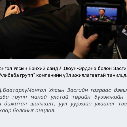
ол Улсын Ерөнхий сайд Л.Оюун-Эрдэнэ болон Засгийн га
Алибаба групп” компанийн үйл ажиллагаатай танилцл
.Баатархүү Монгол Улсын Засгийн газраас дэвш
ба групп манай улстай төрийн бүтээмжийн с
н дижитал шилжилт, уул уурхайн ухаалаг тээ
хаар болсныг онцлов.