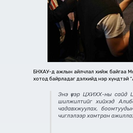
БНХАУ-д ажлын айлчлал хийж байгаа Монг
хотод байрладаг дэлхийд нэр хүндтэй “
Энэ үеэр ЦХИХХ-ны сайд Ц
шилжилтийг хийхэд Алиба
чадавхжуулах, боомтууды
чиглэлээр хамтран ажилла