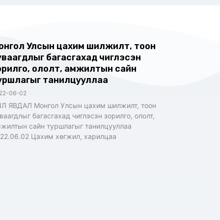
онгол Улсын цахим шилжилт, тоон
уваагдлыг багасгахад чиглэсэн
орилго, ололт, амжилтын сайн
уршлагыг танилцууллаа
22-06-02
Л ЯВДАЛ Монгол Улсын цахим шилжилт, тоон
ваагдлыг багасгахад чиглэсэн зорилго, ололт,
жилтын сайн туршлагыг танилцууллаа
22.06.02 Цахим хөгжил, харилцаа