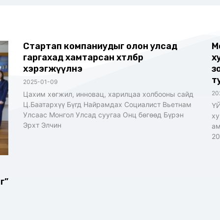
Стартап компаниудыг олон улсад
М
гаргахад хамтарсан хөтөлбөр
х
хэрэгжүүлнэ
з
т
2025-01-09
20
Цахим хөгжил, инновац, харилцаа холбооны сайд
Ц.Баатархүү Бүгд Найрамдах Социалист Вьетнам
ҮЙ
Улсаас Монгол Улсад суугаа Онц бөгөөд Бүрэн
ху
Эрхт Элчин
ам
20
г”