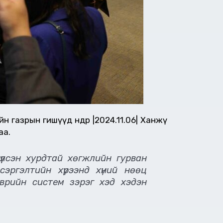
зрын гишүүд өнөөдөр |2024.11.06| Ханжөү
аа.
үүлсэн хурдтай хөгжлийн гурван
эргэлтийн хүрээнд хүний нөөц
врийн систем зэрэг хэд хэдэн