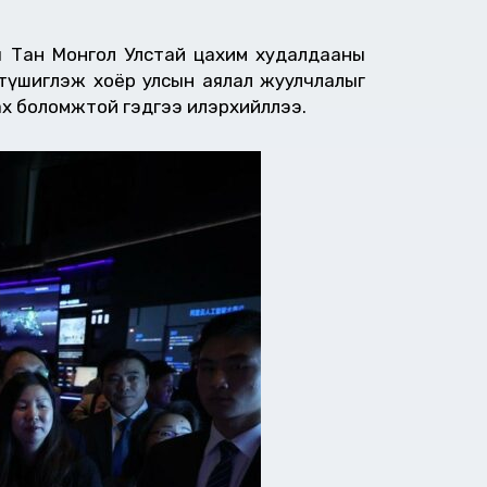
я Тан Монгол Улстай цахим худалдааны
г түшиглэж хоёр улсын аялал жуулчлалыг
ах боломжтой гэдгээ илэрхийллээ.