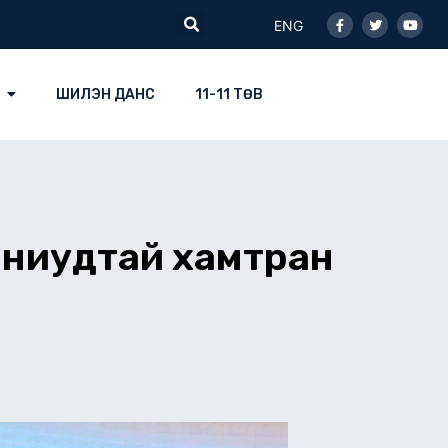
Facebook-
Twitter
Youtu
Search
f
ENG
ШИЛЭН ДАНС
11-11 ТӨВ
паниудтай хамтран