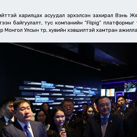
нийттэй харилцах асуудал эрхэлсэн захирал Вэнь Ж
тээн байгуулалт, тус компанийн “Flipig” платформы
ар Монгол Улсын төр, хувийн хэвшилтэй хамтран ажилл