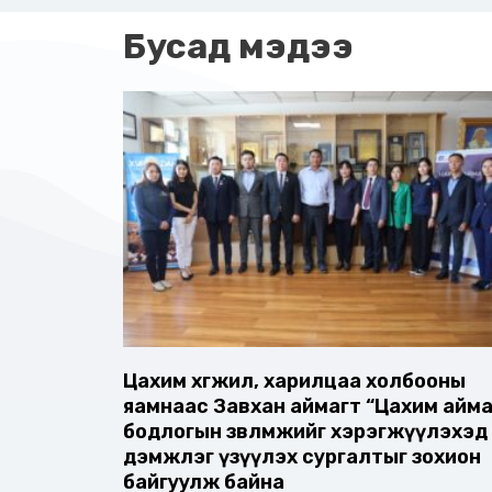
Бусад мэдээ
Цахим хөгжил, харилцаа холбооны
яамнаас Завхан аймагт “Цахим айма
бодлогын зөвлөмжийг хэрэгжүүлэхэд
дэмжлэг үзүүлэх сургалтыг зохион
байгуулж байна