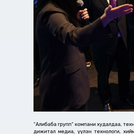
“Алибаба групп” компани худалдаа, технол
дижитал медиа, үүлэн технологи, хийм