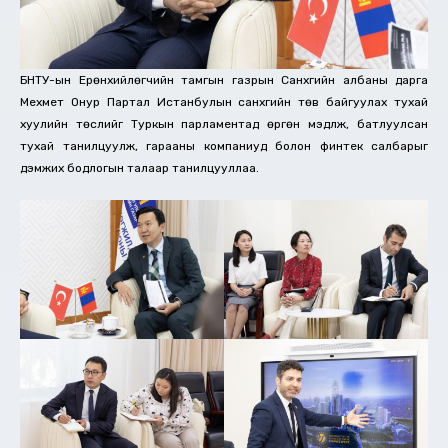
БНТУ-ын Ерөнхийлөгчийн тамгын газрын Санхүүгийн албаны дарга
Мехмет Онур Партал Истанбулын санхүүгийн төв байгуулах тухай
хуулийн төслийг Туркын парламентад өргөн мэдүүлж, батлуулсан
тухай танилцуулж, гарааны компаниуд болон финтек салбарыг
дэмжих бодлогын талаар танилцууллаа.