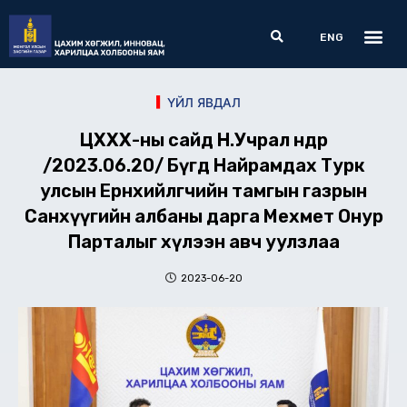
Skip
Me
Search
to
ENG
content
ҮЙЛ ЯВДАЛ
ЦХХХ-ны сайд Н.Учрал өнөөдөр
/2023.06.20/ Бүгд Найрамдах Турк
улсын Ерөнхийлөгчийн тамгын газрын
Санхүүгийн албаны дарга Мехмет Онур
Парталыг хүлээн авч уулзлаа
2023-06-20