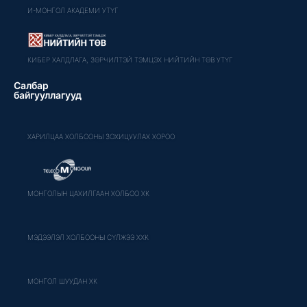
И-МОНГОЛ АКАДЕМИ УТҮГ
КИБЕР ХАЛДЛАГА, ЗӨРЧИЛТЭЙ ТЭМЦЭХ НИЙТИЙН ТӨВ УТҮГ
Салбар
байгууллагууд
ХАРИЛЦАА ХОЛБООНЫ ЗОХИЦУУЛАХ ХОРОО
МОНГОЛЫН ЦАХИЛГААН ХОЛБОО ХК
МЭДЭЭЛЭЛ ХОЛБООНЫ СҮЛЖЭЭ ХХК
МОНГОЛ ШУУДАН ХК