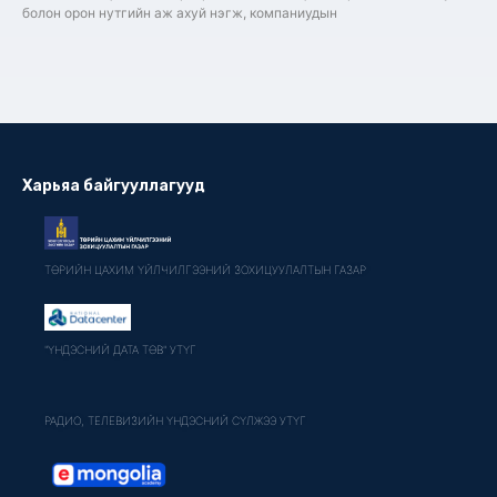
болон орон нутгийн аж ахуй нэгж, компаниудын
Харьяа байгууллагууд
ТӨРИЙН ЦАХИМ ҮЙЛЧИЛГЭЭНИЙ ЗОХИЦУУЛАЛТЫН ГАЗАР
"ҮНДЭСНИЙ ДАТА ТӨВ" УТҮГ
РАДИО, ТЕЛЕВИЗИЙН ҮНДЭСНИЙ СҮЛЖЭЭ УТҮГ