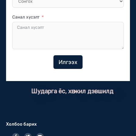
Санал хүсэлт
Илгээх
Шударга ёс, хөгжил дэвшилд
Холбоо барих
F
T
Y