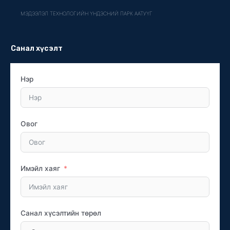
МЭДЭЭЛЭЛ ТЕХНОЛОГИЙН ҮНДЭСНИЙ ПАРК ААТУҮГ
Санал хүсэлт
Нэр
Овог
Имэйл хаяг
Санал хүсэлтийн төрөл