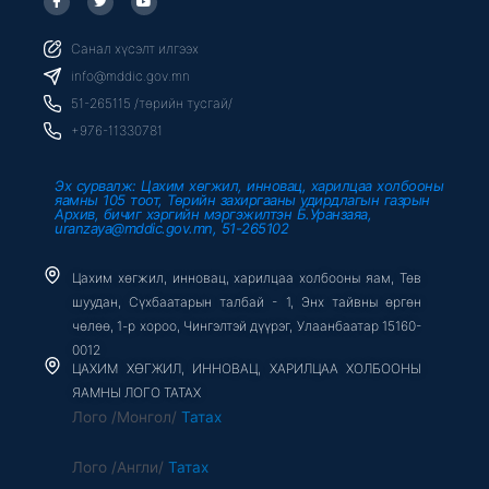
a
w
o
c
i
u
e
t
t
b
t
u
Санал хүсэлт илгээх
o
e
b
o
r
e
info@mddic.gov.mn
k
-
51-265115 /төрийн тусгай/
f
+976-11330781
Эх сурвалж: Цахим хөгжил, инновац, харилцаа холбооны
яамны 105 тоот, Төрийн захиргааны удирдлагын газрын
Архив, бичиг хэргийн мэргэжилтэн Б.Уранзаяа,
uranzaya@mddic.gov.mn, 51-265102
Цахим хөгжил, инновац, харилцаа холбооны яам, Төв
шуудан, Сүхбаатарын талбай - 1, Энх тайвны өргөн
чөлөө, 1-р хороо, Чингэлтэй дүүрэг, Улаанбаатар 15160-
0012
ЦАХИМ ХӨГЖИЛ, ИННОВАЦ, ХАРИЛЦАА ХОЛБООНЫ
ЯАМНЫ ЛОГО ТАТАХ
Лого /Монгол/
Татах
Лого /Англи/
Татах