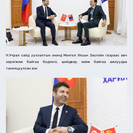
Н.Учрал сайд уулзалтын эхэнд Монгол Улсын Засгийн газраас авч
хэрэгжүүлж байгаа бодлого, шийдвэр, хийж байгаа ажлуудаа
танилцуулсан юм.