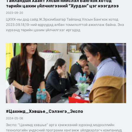
Тайландын Хаант Улсын нийслэл Бангкок хотод
төрийн цахим үйлчилгээний “Хурдан” цэг нээгдлээ
2023-09-20
ЦХХХ-ны дэд сайд Ж.Эрхэмбаатар Тайланд Улсын Бангкок хотод
2023.09.18,19-ний өдрүүдэд албан томилолттой ажиллаж байна. Энэ
хүрээнд төрийн цахим үйлчилгээг иргэдэд
#Цахимд_Хэвшье_Сэлэнгэ_Экспо
2024-05-06
Экспо: “Цахимд хэвшье” арга хэмжээний хүрээнд мэдээллийн
технологийн үндэсний программ хангамж үйлдвэрлэгч компаниуд