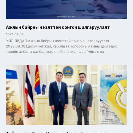
Ажлын байрны нээлттэй сонгон шалгаруулалт
2022-08-08
ҮЙЛ ЯВДАЛ Ажлын байрны нээлттэй сонгон шалгаруулалт
2022.08.08 Цахим хөгжил, харилцаа холбооны яамны дэргэдэх
төрийн албаны салбар зөвлөлийн захиалгаар Гүйцэтгэх