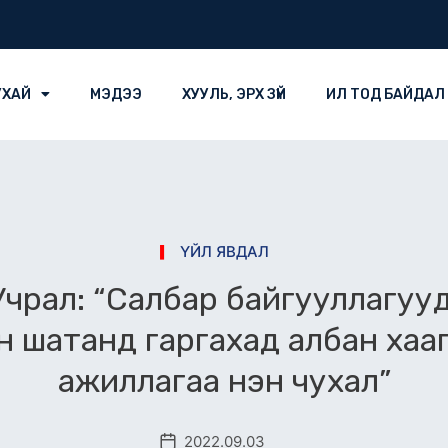
УХАЙ
МЭДЭЭ
ХУУЛЬ, ЭРХ ЗҮЙ
ИЛ ТОД БАЙДАЛ
ҮЙЛ ЯВДАЛ
чрал: “Салбар байгууллагууд
 шатанд гаргахад албан хааг
ажиллагаа нэн чухал”
2022.09.03