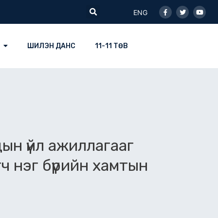
Facebook-
Twitter
Youtu
Search
f
ENG
ШИЛЭН ДАНС
11-11 ТӨВ
ын үйл ажиллагааг
ч нэг бүрийн хамтын