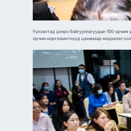
Уулзалтад дээрх байгууллагуудын 100 орчим у
орчим мэргэжилтнүүд цахимаар мэдээлэл сол