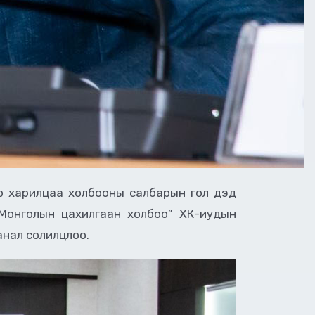
ар харилцаа холбооны салбарын гол дэд
“Монголын цахилгаан холбоо” ХК-иудын
нал солилцлоо.