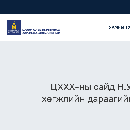
Skip
to
content
ЯАМНЫ Т
ЦХХХ-ны сайд Н.У
хөгжлийн дараагийн