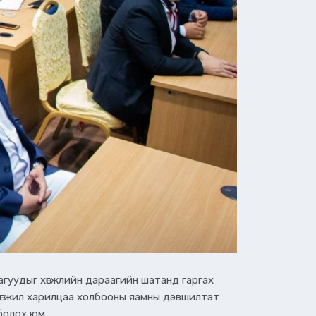
гуудыг хөгжлийн дараагийн шатанд гаргах
 хөгжил харилцаа холбооны яамны дэвшилтэт
болох юм.