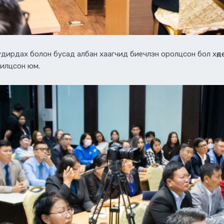
дирдах болон бусад албан хаагчид биечлэн оролцсон бол хөдөө
илцсон юм.