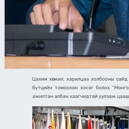
Цахим хөгжил, харилцаа холбооны сайд
бүтцийн томоохон хэсэг болох “Монго
ажилтан албан хаагчидтай уулзаж цааш