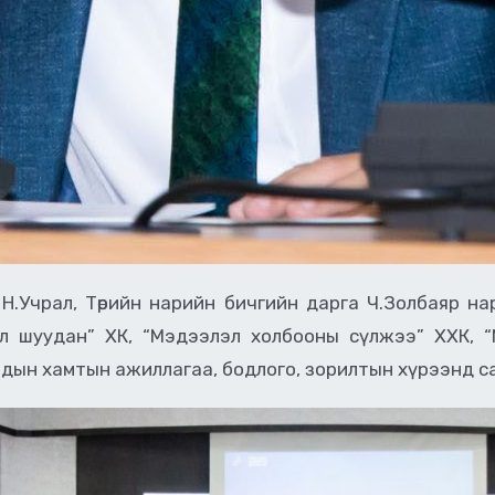
 Н.Учрал, Төрийн нарийн бичгийн дарга Ч.Золбаяр н
л шуудан” ХК, “Мэдээлэл холбооны сүлжээ” ХХК, 
дын хамтын ажиллагаа, бодлого, зорилтын хүрээнд са