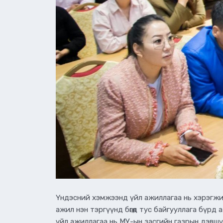
Үндэсний хэмжээнд үйл ажиллагаа нь хэрэгжи
ажил нэн тэргүүнд бөгөөд тус байгууллага бү
үйл ажиллагаа нь МУ-ын засгийн газрын дэвш