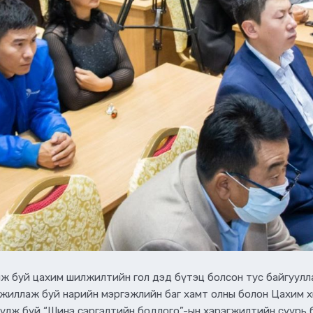
ж буй цахим шилжилтийн гол дэд бүтэц болсон тус байгуулла
рд ажиллаж буй нарийн мэргэжлийн баг хамт олны болон Цахим
үүлж буй “Шинэ сэргэлтийн бодлогo”-ын хэрэгжилтийн суурь 