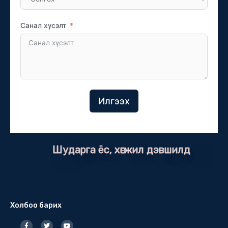
Санал хүсэлт
Илгээх
Шударга ёс, хөгжил дэвшилд
Холбоо барих
F
T
Y