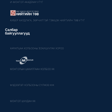
И-МОНГОЛ АКАДЕМИ УТҮГ
КИБЕР ХАЛДЛАГА, ЗӨРЧИЛТЭЙ ТЭМЦЭХ НИЙТИЙН ТӨВ УТҮГ
Салбар
байгууллагууд
ХАРИЛЦАА ХОЛБООНЫ ЗОХИЦУУЛАХ ХОРОО
МОНГОЛЫН ЦАХИЛГААН ХОЛБОО ХК
МЭДЭЭЛЭЛ ХОЛБООНЫ СҮЛЖЭЭ ХХК
МОНГОЛ ШУУДАН ХК