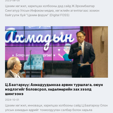
2023-06-05
Цахим хөгжил, харилцаа холбооны дэд сайд Ж.Эрхэмбаатар
Сингапур Улсын Инфоком медиа, хөгжлийн агентлагаас зохион
байгуулж буй “Цахим форум” (Digital FOSS)
Ц.Баатархүү: Ахмадуудынхаа арвин туршлага, оюун
мэдлэгийг боловсрол, хөдөлмөрийн зах зээлд
шингээнэ
2024-10-01
Цахим хөгжил, инноваци, харилцаа холбооны сайд Ц.Баатархүү Олон
улсын ахмадын өдрийг тохиолдуулан салбар болон харьяа