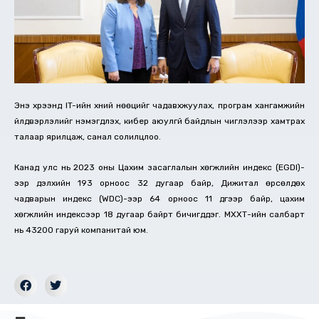
Энэ хүрээнд IT-ийн хүний нөөцийг чадавхжуулах, програм хангамжийн
үйлдвэрлэлийг нэмэгдүүлэх, кибер аюулгүй байдлын чиглэлээр хамтрах
талаар ярилцаж, санал солилцлоо.
Канад улс нь 2023 оны Цахим засаглалын хөгжлийн индекс (EGDI)-
ээр дэлхийн 193 орноос 32 дугаар байр, Дижитал өрсөлдөх
чадварын индекс (WDC)-ээр 64 орноос 11 дүгээр байр, цахим
хөгжлийн индексээр 18 дугаар байрт бичигддэг. МХХТ-ийн салбарт
нь 43200 гаруй компанитай юм.