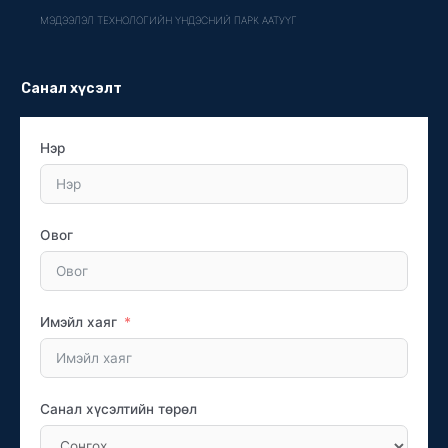
МЭДЭЭЛЭЛ ТЕХНОЛОГИЙН ҮНДЭСНИЙ ПАРК ААТУҮГ
Санал хүсэлт
Нэр
Овог
Имэйл хаяг
Санал хүсэлтийн төрөл