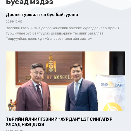
Бусад мэдээ
Дроны туршилтын бүс байгуулна
2024-12-05
Засгийн газрын энэ долоо хоногийн ээлжит хуралдаанаар Дроны
туршилтын бүс байгуулах шийдвэрийн төслийг баталлаа.
Тодруулбал, дрон, хүнгүй агаарын хөлгийн систем
ТӨРИЙН ҮЙЛЧИЛГЭЭНИЙ “ХУРДАН” ЦЭГ СИНГАПУР
УЛСАД НЭЭГДЛЭЭ