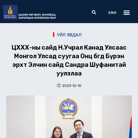
Skip
Me
Search
to
ENG
content
ҮЙЛ ЯВДАЛ
ЦХХХ-ны сайд Н.Учрал Канад Улсаас
Монгол Улсад суугаа Онц бөгөөд Бүрэн
эрхт Элчин сайд Сандра Шуфанитай
уулзлаа
2023-12-15