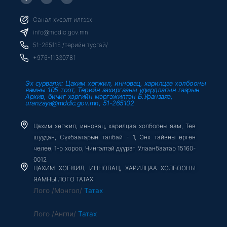
a
w
o
c
i
u
e
t
t
b
t
u
Санал хүсэлт илгээх
o
e
b
o
r
e
info@mddic.gov.mn
k
-
51-265115 /төрийн тусгай/
f
+976-11330781
Эх сурвалж: Цахим хөгжил, инновац, харилцаа холбооны
яамны 105 тоот, Төрийн захиргааны удирдлагын газрын
Архив, бичиг хэргийн мэргэжилтэн Б.Уранзаяа,
uranzaya@mddic.gov.mn, 51-265102
Цахим хөгжил, инновац, харилцаа холбооны яам, Төв
шуудан, Сүхбаатарын талбай - 1, Энх тайвны өргөн
чөлөө, 1-р хороо, Чингэлтэй дүүрэг, Улаанбаатар 15160-
0012
ЦАХИМ ХӨГЖИЛ, ИННОВАЦ, ХАРИЛЦАА ХОЛБООНЫ
ЯАМНЫ ЛОГО ТАТАХ
Лого /Монгол/
Татах
Лого /Англи/
Татах