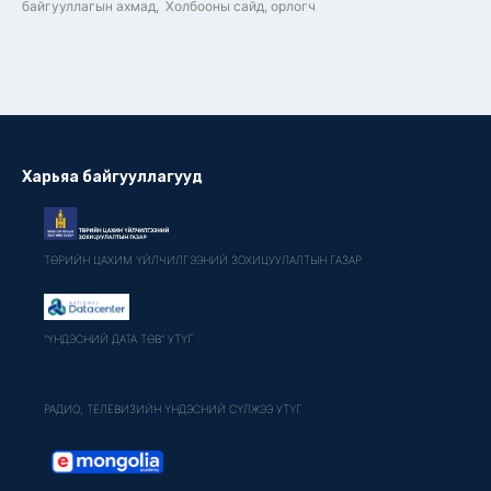
байгууллагын ахмад, Холбооны сайд, орлогч
Харьяа байгууллагууд
ТӨРИЙН ЦАХИМ ҮЙЛЧИЛГЭЭНИЙ ЗОХИЦУУЛАЛТЫН ГАЗАР
"ҮНДЭСНИЙ ДАТА ТӨВ" УТҮГ
РАДИО, ТЕЛЕВИЗИЙН ҮНДЭСНИЙ СҮЛЖЭЭ УТҮГ