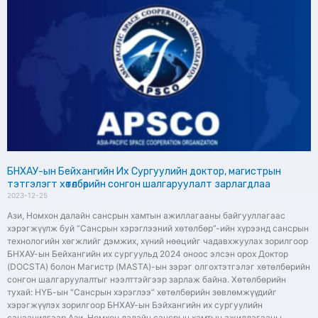
БНХАУ-ын Бейхангийн Их Сургуулийн доктор, магистрын
тэтгэлэгт хөтөлбөрийн сонгон шалгаруулалт зарлагдлаа
2023-12-25
Ази, Номхон далайн сансрын хамтын ажиллагааны байгууллагаас
хэрэгжүүлж буй “Сансрын хэрэглээний хөтөлбөр”-ийн хүрээнд сансрын
технологийн хөгжлийг дэмжих, хүний нөөцийг чадавхжуулах зорилгоор
БНХАУ-ын Бейхангийн их сургуульд 2024 оноос элсэн орох Доктор
(DOCSTA) болон Магистр (MASTA)-ын зэрэг олгохтэтгэлэг хөтөлбөрийн
сонгон шалгаруулалтыг нээлттэйгээр зарлаж байна. Хөтөлбөрийн
тухай: НҮБ-ын “Сансрын хэрэглээ” хөтөлбөрийн зөвлөмжүүдийг
хэрэгжүүлэх зорилгоор БНХАУ-ын Бэйхангийн их сургуулийн
санаачилгаар Ази, Номхон далайн сансрын хамтын ажиллагааны