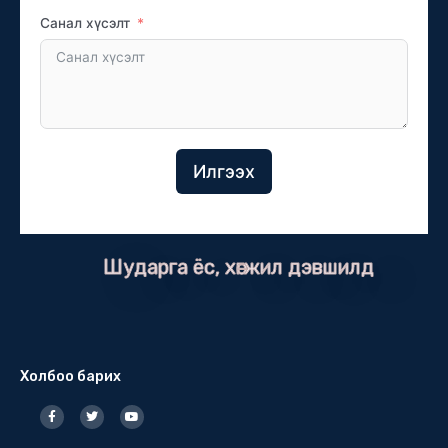
Санал хүсэлт
Илгээх
Шударга ёс, хөгжил дэвшилд
Холбоо барих
F
T
Y
a
w
o
c
i
u
e
t
t