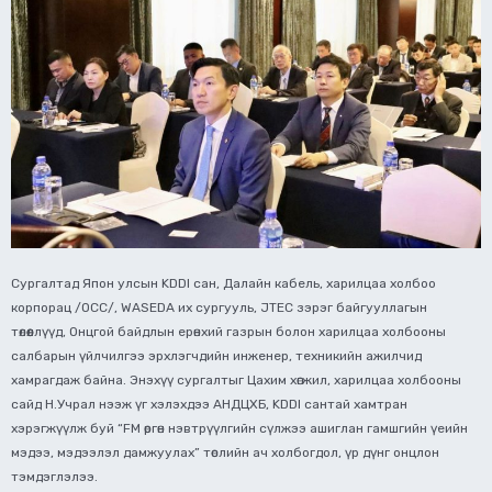
Сургалтад Япон улсын KDDI сан, Далайн кабель, харилцаа холбоо
корпорац /OCC/, WASEDA их сургууль, JTEC зэрэг байгууллагын
төлөөллүүд, Онцгой байдлын ерөнхий газрын болон харилцаа холбооны
салбарын үйлчилгээ эрхлэгчдийн инженер, техникийн ажилчид
хамрагдаж байна. Энэхүү сургалтыг Цахим хөгжил, харилцаа холбооны
сайд Н.Учрал нээж үг хэлэхдээ АНДЦХБ, KDDI сантай хамтран
хэрэгжүүлж буй “FM өргөн нэвтрүүлгийн сүлжээ ашиглан гамшгийн үеийн
мэдээ, мэдээлэл дамжуулах” төслийн ач холбогдол, үр дүнг онцлон
тэмдэглэлээ.