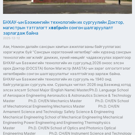
БНХАУ-ын Бээжингийн технологийн их сургуулийн Доктор,
магистрын тэтгэлэгт хөтөлбөрийн сонгон шалгаруулалт
зарлагдаж байна
2025-12-12
Ази, Номхон далайн сансрын хамтын ажиллагааны байгууллагаас
хэрэгжүүлж буй “Сансрын хэрэглээний хөтөлбөр”-ийн хүрээнд сансрын
технологийн хөгжлийг дэмжих, хүний нөөцийг чадавхжуулах зорилгоор
БНХАУ-ын Бээжингийн технологийн их сургуульд 2026 оноос элсэн
орох Доктор (DOCSTA) болон Магистр (MASTA)-ын зэрэг олгохтэтгэлэг
хөтөлбөрийн сонгон шалгаруулалтыг нээлттэйгээр зарлаж байна.
БНХАУ-ын Бээжингийн технологийн их сургууль нь 1940 онд
байгуулагдсан сургууль юм. Суралцах чиглэл: 2026 онд Бээжинд хотод
элсэх элсэлт School Major (English Name) Master/Ph.D. Language School
of Aerospace Engineering Aeronautics & Astronautics Science & Technology
Master Ph.D. CH/EN Mechanics Master Ph.D. CH/EN School
of Mechatronical Engineering Mechanics Master Ph.D. CH/EN
Armament Science and Technology Safety Science & Engineering
Mechanical Engineering School of Mechanical Engineering Mechanical
Engineering Power Engineering and Engineering Thermophysics
Master Ph.D. CH/EN School of Optics and Photonics Optical
Engineering Master Ph.D. CH/EN Instrument Science and Technology