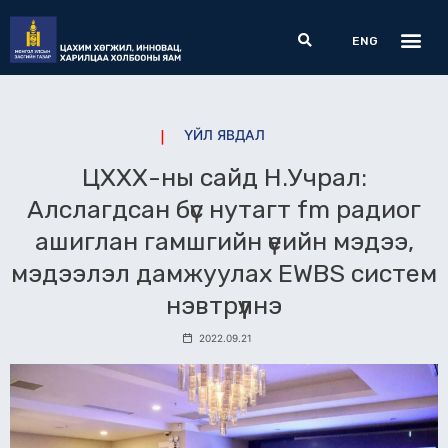
Skip
Me
Search
to
ENG
content
ҮЙЛ ЯВДАЛ
ЦХХХ-ны сайд Н.Учрал:
Алслагдсан бүс нутагт fm радиог
ашиглан гамшгийн үеийн мэдээ,
мэдээлэл дамжуулах EWBS систем
нэвтрүүлнэ
2022.09.21