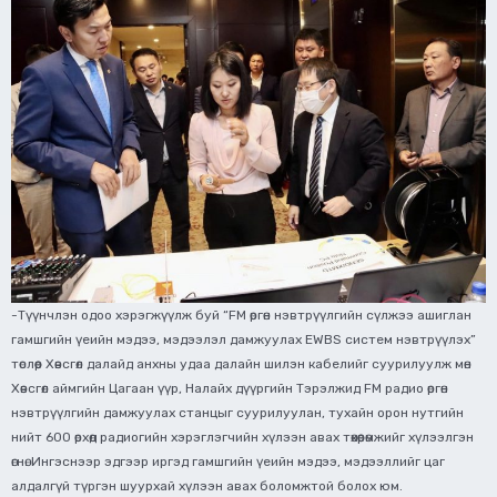
-Түүнчлэн одоо хэрэгжүүлж буй “FM өргөн нэвтрүүлгийн сүлжээ ашиглан
гамшгийн үеийн мэдээ, мэдээлэл дамжуулах EWBS систем нэвтрүүлэх”
төслөөр Хөвсгөл далайд анхны удаа далайн шилэн кабелийг суурилуулж мөн
Хөвсгөл аймгийн Цагаан үүр, Налайх дүүргийн Тэрэлжид FM радио өргөн
нэвтрүүлгийн дамжуулах станцыг суурилуулан, тухайн орон нутгийн
нийт 600 өрхөд радиогийн хэрэглэгчийн хүлээн авах төхөөрөмжийг хүлээлгэн
өгнө. Ингэснээр эдгээр иргэд гамшгийн үеийн мэдээ, мэдээллийг цаг
алдалгүй түргэн шуурхай хүлээн авах боломжтой болох юм.