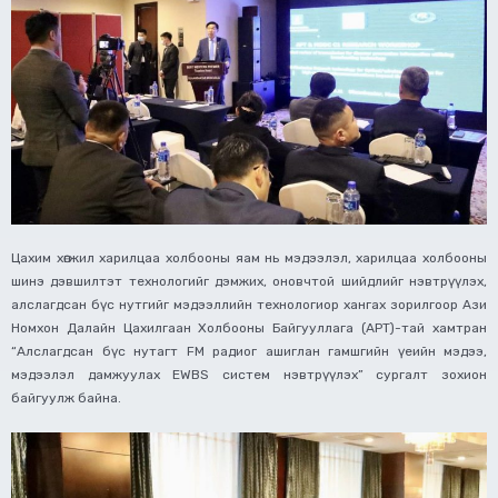
Цахим хөгжил харилцаа холбооны яам нь мэдээлэл, харилцаа холбооны
шинэ дэвшилтэт технологийг дэмжих, оновчтой шийдлийг нэвтрүүлэх,
алслагдсан бүс нутгийг мэдээллийн технологиор хангах зорилгоор Ази
Номхон Далайн Цахилгаан Холбооны Байгууллага (APT)-тай хамтран
“Алслагдсан бүс нутагт FM радиог ашиглан гамшгийн үеийн мэдээ,
мэдээлэл дамжуулах EWBS систем нэвтрүүлэх” сургалт зохион
байгуулж байна.