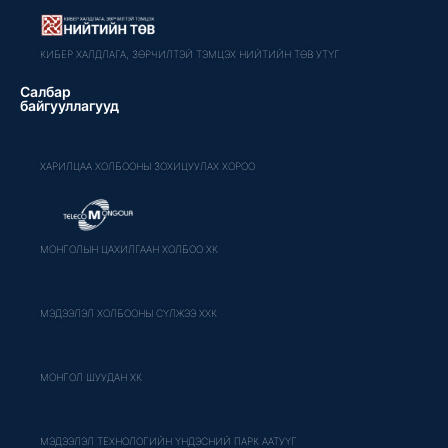
КИБЕР ХАЛДЛАГА, ЗӨРЧИЛТЭЙ ТЭМЦЭХ НИЙТИЙН ТӨВ УТҮГ
Салбар
байгууллагууд
ХАРИЛЦАА ХОЛБООНЫ ЗОХИЦУУЛАХ ХОРОО
МОНГОЛЫН ЦАХИЛГААН ХОЛБОО ХК
МЭДЭЭЛЭЛ ХОЛБООНЫ СҮЛЖЭЭ ХХК
МОНГОЛ ШУУДАН ХК
МЭДЭЭЛЭЛ ТЕХНОЛОГИЙН ҮНДЭСНИЙ ПАРК ААТУҮГ