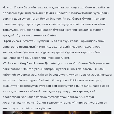
Монгол Улсын Засгийн газраас мэдээлэл, харилцаа холбооны салбарыг
бодлогын түвшинд дэмжин “Цахим Үндэстэн” болгох богино хугацааны
зорилт дэвшүүлэн иргэн болон бизнесийн салбарыг бүхий л талаар
дэмжсэн, хүнд сурталгүй, нээлттэй, хариуцлагатай, хяналттай төрийг
төлөвшүүлэх, хүчирхэг эдийн засаг, бүтээлч хувийн хэвшил, оюунлаг
иргэдийг бүтээхээр ажиллаж байна.
-Өргөн уудам нутагтай, нүүдлийн мал аж ахуй голлон эрхэлдэг манай
орны өвөрмөц нөхцөлд хөдөөгийн малчид, ард иргэдийг мэдээ, мэдээллээр
хангах, төрийн үйлчилгээг түргэн шуурхай хүргэх гол хэрэгсэл бол
харилцаа холбоо, мэдээллийн технологи юм.
-Тиймээс ч бид Ази Номхон Далайн Цахилгаан Холбооны Байгууллагын
дэмжлэгээр “Монгол улсын хөдөө орон нутагт шинэ технологийн шилэн
кабелийг элсэрхэг хөрс, хүйтэн бүсэд суурилуулан турших, хэрэглэгчдэд
интернэт сүлжээ хүргэх” төслийг Япон улсын KDDI сантай хамтран,
амжилттай хэрэгжүүлж дууссан бөгөөд энэхүү төслөөр нийт 69км, газар дээр
ил татдаг шилэн кабелийг анх удаа суурилуулан туршиж, нийт
алслагдсан, харилцаа холбоо дутагдалтай байгаа 330 гаруй
хэрэглэгчид интернэт болон телефон утасны үйлчилгээг хүргэсэн ач
холбогдолтой төсөл хэрэгжүүлсэн.