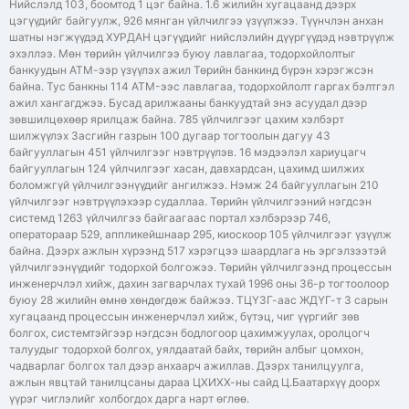
Нийслэлд 103, боомтод 1 цэг байна. 1.6 жилийн хугацаанд дээрх
цэгүүдийг байгуулж, 926 мянган үйлчилгээ үзүүлжээ. Түүнчлэн анхан
шатны нэгжүүдэд ХУРДАН цэгүүдийг нийслэлийн дүүргүүдэд нэвтрүүлж
эхэллээ. Мөн төрийн үйлчилгээ буюу лавлагаа, тодорхойлолтыг
банкуудын АТМ-ээр үзүүлэх ажил Төрийн банкинд бүрэн хэрэгжсэн
байна. Тус банкны 114 ATM-ээс лавлагаа, тодорхойлолт гаргах бэлтгэл
ажил хангагджээ. Бусад арилжааны банкуудтай энэ асуудал дээр
зөвшилцөхөөр ярилцаж байна. 785 үйлчилгээг цахим хэлбэрт
шилжүүлэх Засгийн газрын 100 дугаар тогтоолын дагуу 43
байгууллагын 451 үйлчилгээг нэвтрүүлэв. 16 мэдээлэл хариуцагч
байгууллагын 124 үйлчилгээг хасан, давхардсан, цахимд шилжих
боломжгүй үйлчилгээнүүдийг ангилжээ. Нэмж 24 байгууллагын 210
үйлчилгээг нэвтрүүлэхээр судаллаа. Төрийн үйлчилгээний нэгдсэн
системд 1263 үйлчилгээ байгаагаас портал хэлбэрээр 746,
оператораар 529, аппликейшнаар 295, киоскоор 105 үйлчилгээг үзүүлж
байна. Дээрх ажлын хүрээнд 517 хэрэгцээ шаардлага нь эргэлзээтэй
үйлчилгээнүүдийг тодорхой болгожээ. Төрийн үйлчилгээнд процессын
инженерчлэл хийж, дахин загварчлах тухай 1996 оны 36-р тогтоолоор
буюу 28 жилийн өмнө хөндөгдөж байжээ. ТЦҮЗГ-аас ЖДҮГ-т 3 сарын
хугацаанд процессын инженерчлэл хийж, бүтэц, чиг үүргийг зөв
болгох, системтэйгээр нэгдсэн бодлогоор цахимжуулах, оролцогч
талуудыг тодорхой болгох, уялдаатай байх, төрийн албыг цомхон,
чадварлаг болгох тал дээр анхаарч ажиллав. Дээрх танилцуулга,
ажлын явцтай танилцсаны дараа ЦХИХХ-ны сайд Ц.Баатархүү доорх
үүрэг чиглэлийг холбогдох дарга нарт өглөө.