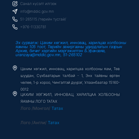
b
t
u
Санал хүсэлт илгээх
o
e
b
o
r
e
info@mddic.gov.mn
k
-
51-265115 /төрийн тусгай/
f
+976-11330781
Эх сурвалж: Цахим хөгжил, инновац, харилцаа холбооны
яамны 105 тоот, Төрийн захиргааны удирдлагын газрын
Архив, бичиг хэргийн мэргэжилтэн Б.Уранзаяа,
uranzaya@mddic.gov.mn, 51-265102
Цахим хөгжил, инновац, харилцаа холбооны яам, Төв
шуудан, Сүхбаатарын талбай - 1, Энх тайвны өргөн
чөлөө, 1-р хороо, Чингэлтэй дүүрэг, Улаанбаатар 15160-
0012
ЦАХИМ ХӨГЖИЛ, ИННОВАЦ, ХАРИЛЦАА ХОЛБООНЫ
ЯАМНЫ ЛОГО ТАТАХ
Лого /Монгол/
Татах
Лого /Англи/
Татах