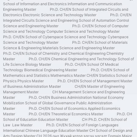
School of Information and Electronics Information and Communication
Engineering Master Ph.D. CH/EN School of Integrated Circuits and
Electronics Electronic Science and Technology Master Ph.D. CH/EN
Integrated Circuits Science and Engineering School of Automation Control
Science and Engineering Master Ph.D. CH/EN School of Computer
Science and Technology Computer Science and Technology Master
Ph.D. CH/EN School of Cyberspace Science and Technology Cyberspace
Science and Technology Master Ph.D. CH/EN School of Materials
Science & Engineering Materials Science and Engineering Master
Ph.D. CH/EN School of Chemistry and Chemical Engineering Chemistry
Master Ph.D. CH/EN Chemical Engineering and Technology School of
Life Science Biology Master Ph.D. CH/EN School Of Medical
Technology Biomedical Engineering Master Ph.D. CH/EN School of
Mathematics and Statistics Mathematics Master CH/EN Statistics School of
Physics Physics Master Ph.D. CH/EN School of Management Master
of Business Administration Master CH/EN Master of Engineering
Management Master CH Management Science and Engineering
Master Ph.D. CH/EN Business Administration National Economy
Mobilization School of Global Governance Public Administration
Master Ph.D. CH/EN School of Economics Applied Economics
Master Ph.D. CH/EN Theoretical Economics Master Ph.D. CH
School of Education Education Master CH Ph.D. CH/EN School of
Law Law Master Ph.D. CH/EN School of Foreign Languages
International Chinese Language Education Master CH School of Design and
Arts Design Master CH 2026 онд Жухай хотод элсэх элсэлт Domain Major