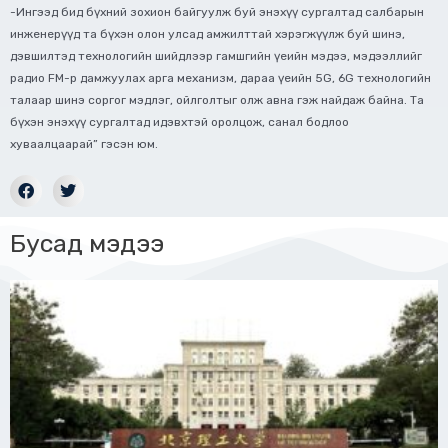
-Ингээд бид бүхний зохион байгуулж буй энэхүү сургалтад салбарын
инженерүүд та бүхэн олон улсад амжилттай хэрэгжүүлж буй шинэ,
дэвшилтэд технологийн шийдлээр гамшгийн үеийн мэдээ, мэдээллийг
радио FM-р дамжуулах арга механизм, дараа үеийн 5G, 6G технологийн
талаар шинэ соргог мэдлэг, ойлголтыг олж авна гэж найдаж байна. Та
бүхэн энэхүү сургалтад идэвхтэй оролцож, санал бодлоо
хуваалцаарай” гэсэн юм.
Бусад мэдээ