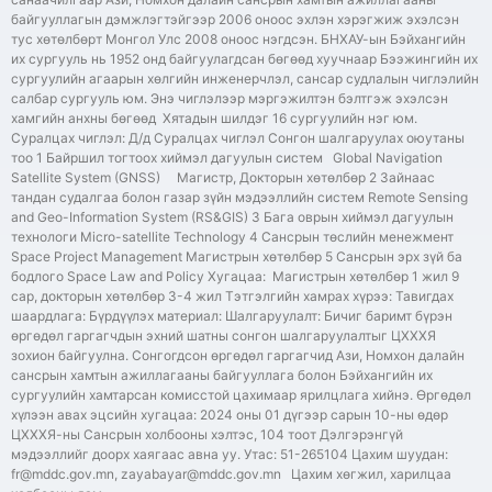
байгууллагын дэмжлэгтэйгээр 2006 оноос эхлэн хэрэгжиж эхэлсэн
тус хөтөлбөрт Монгол Улс 2008 оноос нэгдсэн. БНХАУ-ын Бэйхангийн
их сургууль нь 1952 онд байгуулагдсан бөгөөд хуучнаар Бээжингийн их
сургуулийн агаарын хөлгийн инженерчлэл, сансар судлалын чиглэлийн
салбар сургууль юм. Энэ чиглэлээр мэргэжилтэн бэлтгэж эхэлсэн
хамгийн анхны бөгөөд Хятадын шилдэг 16 сургуулийн нэг юм.
Суралцах чиглэл: Д/д Суралцах чиглэл Сонгон шалгаруулах оюутаны
тоо 1 Байршил тогтоох хиймэл дагуулын систем Global Navigation
Satellite System (GNSS) Магистр, Докторын хөтөлбөр 2 Зайнаас
тандан судалгаа болон газар зүйн мэдээллийн систем Remote Sensing
and Geo-Information System (RS&GIS) 3 Бага оврын хиймэл дагуулын
технологи Micro-satellite Technology 4 Сансрын төслийн менежмент
Space Project Management Магистрын хөтөлбөр 5 Сансрын эрх зүй ба
бодлого Space Law and Policy Хугацаа: Магистрын хөтөлбөр 1 жил 9
сар, докторын хөтөлбөр 3-4 жил Тэтгэлгийн хамрах хүрээ: Тавигдах
шаардлага: Бүрдүүлэх материал: Шалгаруулалт: Бичиг баримт бүрэн
өргөдөл гаргагчдын эхний шатны сонгон шалгаруулалтыг ЦХХХЯ
зохион байгуулна. Сонгогдсон өргөдөл гаргагчид Ази, Номхон далайн
сансрын хамтын ажиллагааны байгууллага болон Бэйхангийн их
сургуулийн хамтарсан комисстой цахимаар ярилцлага хийнэ. Өргөдөл
хүлээн авах эцсийн хугацаа: 2024 оны 01 дүгээр сарын 10-ны өдөр
ЦХХХЯ-ны Сансрын холбооны хэлтэс, 104 тоот Дэлгэрэнгүй
мэдээллийг доорх хаягаас авна уу. Утас: 51-265104 Цахим шуудан:
fr@mddc.gov.mn, zayabayar@mddc.gov.mn Цахим хөгжил, харилцаа