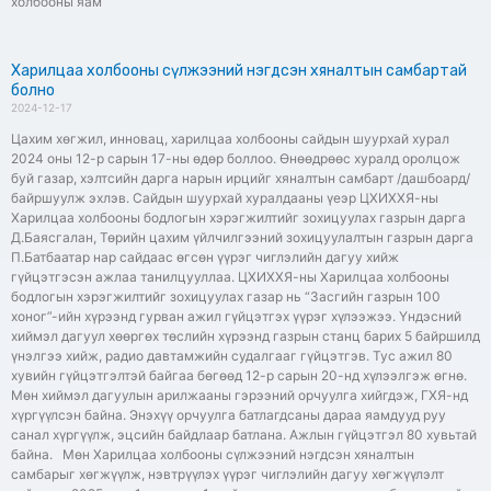
холбооны яам
Харилцаа холбооны сүлжээний нэгдсэн хяналтын самбартай
болно
2024-12-17
Цахим хөгжил, инновац, харилцаа холбооны сайдын шуурхай хурал
2024 оны 12-р сарын 17-ны өдөр боллоо. Өнөөдрөөс хуралд оролцож
буй газар, хэлтсийн дарга нарын ирцийг хяналтын самбарт /дашбоард/
байршуулж эхлэв. Сайдын шуурхай хуралдааны үеэр ЦХИХХЯ-ны
Харилцаа холбооны бодлогын хэрэгжилтийг зохицуулах газрын дарга
Д.Баясгалан, Төрийн цахим үйлчилгээний зохицуулалтын газрын дарга
П.Батбаатар нар сайдаас өгсөн үүрэг чиглэлийн дагуу хийж
гүйцэтгэсэн ажлаа танилцууллаа. ЦХИХХЯ-ны Харилцаа холбооны
бодлогын хэрэгжилтийг зохицуулах газар нь “Засгийн газрын 100
хоног”-ийн хүрээнд гурван ажил гүйцэтгэх үүрэг хүлээжээ. Үндэсний
хиймэл дагуул хөөргөх төслийн хүрээнд газрын станц барих 5 байршилд
үнэлгээ хийж, радио давтамжийн судалгааг гүйцэтгэв. Тус ажил 80
хувийн гүйцэтгэлтэй байгаа бөгөөд 12-р сарын 20-нд хүлээлгэж өгнө.
Мөн хиймэл дагуулын арилжааны гэрээний орчуулга хийгдэж, ГХЯ-нд
хүргүүлсэн байна. Энэхүү орчуулга батлагдсаны дараа яамдууд руу
санал хүргүүлж, эцсийн байдлаар батлана. Ажлын гүйцэтгэл 80 хувьтай
байна. Мөн Харилцаа холбооны сүлжээний нэгдсэн хяналтын
самбарыг хөгжүүлж, нэвтрүүлэх үүрэг чиглэлийн дагуу хөгжүүлэлт