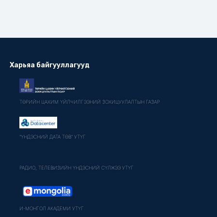
Харьяа байгууллагууд
ТӨРИЙН ЦАХИМ ҮЙЛЧИЛГЭЭНИЙ ЗОХИЦУУЛАЛТЫН ГАЗАР
"ҮНДЭСНИЙ ДАТА ТӨВ" УТҮГ
РАДИО, ТЕЛЕВИЗИЙН ҮНДЭСНИЙ СҮЛЖЭЭ УТҮГ
И-МОНГОЛ АКАДЕМИ УТҮГ