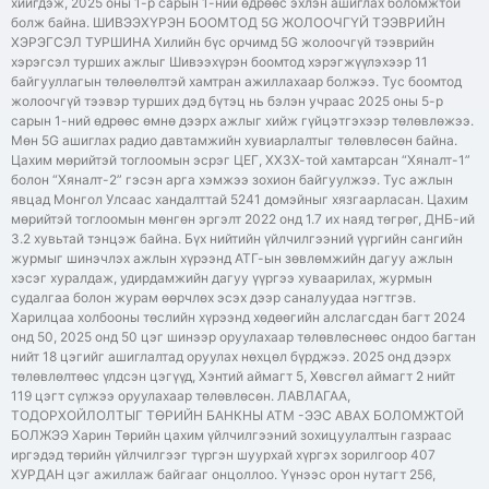
хийгдэж, 2025 оны 1-р сарын 1-ний өдрөөс эхлэн ашиглах боломжтой
болж байна. ШИВЭЭХҮРЭН БООМТОД 5G ЖОЛООЧГҮЙ ТЭЭВРИЙН
ХЭРЭГСЭЛ ТУРШИНА Хилийн бүс орчимд 5G жолоочгүй тээврийн
хэрэгсэл турших ажлыг Шивээхүрэн боомтод хэрэгжүүлэхээр 11
байгууллагын төлөөлөлтэй хамтран ажиллахаар болжээ. Тус боомтод
жолоочгүй тээвэр турших дэд бүтэц нь бэлэн учраас 2025 оны 5-р
сарын 1-ний өдрөөс өмнө дээрх ажлыг хийж гүйцэтгэхээр төлөвлөжээ.
Мөн 5G ашиглах радио давтамжийн хувиарлалтыг төлөвлөсөн байна.
Цахим мөрийтэй тоглоомын эсрэг ЦЕГ, ХХЗХ-той хамтарсан “Хяналт-1”
болон “Хяналт-2” гэсэн арга хэмжээ зохион байгуулжээ. Тус ажлын
явцад Монгол Улсаас хандалттай 5241 домэйныг хязгаарласан. Цахим
мөрийтэй тоглоомын мөнгөн эргэлт 2022 онд 1.7 их наяд төгрөг, ДНБ-ий
3.2 хувьтай тэнцэж байна. Бүх нийтийн үйлчилгээний үүргийн сангийн
журмыг шинэчлэх ажлын хүрээнд АТГ-ын зөвлөмжийн дагуу ажлын
хэсэг хуралдаж, удирдамжийн дагуу үүргээ хуваарилах, журмын
судалгаа болон журам өөрчлөх эсэх дээр саналуудаа нэгтгэв.
Харилцаа холбооны төслийн хүрээнд хөдөөгийн алслагсдан багт 2024
онд 50, 2025 онд 50 цэг шинээр оруулахаар төлөвлөснөөс ондоо багтан
нийт 18 цэгийг ашиглалтад оруулах нөхцөл бүрджээ. 2025 онд дээрх
төлөвлөлтөөс үлдсэн цэгүүд, Хэнтий аймагт 5, Хөвсгөл аймагт 2 нийт
119 цэгт сүлжээ оруулахаар төлөвлөсөн. ЛАВЛАГАА,
ТОДОРХОЙЛОЛТЫГ ТӨРИЙН БАНКНЫ АТМ -ЭЭС АВАХ БОЛОМЖТОЙ
БОЛЖЭЭ Харин Төрийн цахим үйлчилгээний зохицуулалтын газраас
иргэдэд төрийн үйлчилгээг түргэн шуурхай хүргэх зорилгоор 407
ХУРДАН цэг ажиллаж байгааг онцоллоо. Үүнээс орон нутагт 256,