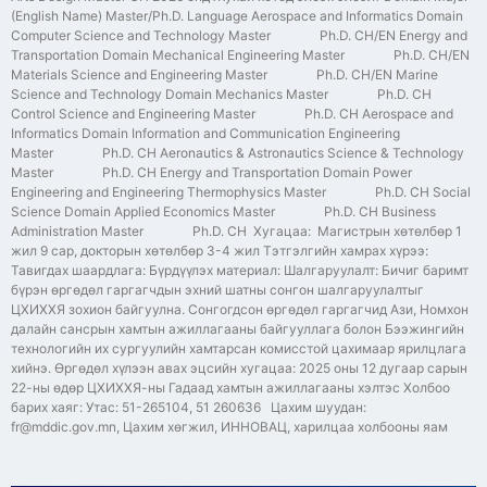
(English Name) Master/Ph.D. Language Aerospace and Informatics Domain
Computer Science and Technology Master Ph.D. CH/EN Energy and
Transportation Domain Mechanical Engineering Master Ph.D. CH/EN
Materials Science and Engineering Master Ph.D. CH/EN Marine
Science and Technology Domain Mechanics Master Ph.D. CH
Control Science and Engineering Master Ph.D. CH Aerospace and
Informatics Domain Information and Communication Engineering
Master Ph.D. CH Aeronautics & Astronautics Science & Technology
Master Ph.D. CH Energy and Transportation Domain Power
Engineering and Engineering Thermophysics Master Ph.D. CH Social
Science Domain Applied Economics Master Ph.D. CH Business
Administration Master Ph.D. CH Хугацаа: Магистрын хөтөлбөр 1
жил 9 сар, докторын хөтөлбөр 3-4 жил Тэтгэлгийн хамрах хүрээ:
Тавигдах шаардлага: Бүрдүүлэх материал: Шалгаруулалт: Бичиг баримт
бүрэн өргөдөл гаргагчдын эхний шатны сонгон шалгаруулалтыг
ЦХИХХЯ зохион байгуулна. Сонгогдсон өргөдөл гаргагчид Ази, Номхон
далайн сансрын хамтын ажиллагааны байгууллага болон Бээжингийн
технологийн их сургуулийн хамтарсан комисстой цахимаар ярилцлага
хийнэ. Өргөдөл хүлээн авах эцсийн хугацаа: 2025 оны 12 дугаар сарын
22-ны өдөр ЦХИХХЯ-ны Гадаад хамтын ажиллагааны хэлтэс Холбоо
барих хаяг: Утас: 51-265104, 51 260636 Цахим шуудан:
fr@mddic.gov.mn, Цахим хөгжил, ИННОВАЦ, харилцаа холбооны яам