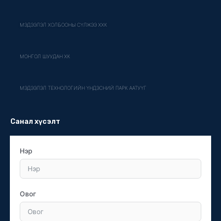
МЭДЭЭЛЭЛ ХОЛБООНЫ СҮЛЖЭЭ ХХК
МОНГОЛ ШУУДАН ХК
МЭДЭЭЛЭЛ ТЕХНОЛОГИЙН ҮНДЭСНИЙ ПАРК ААТУҮГ
Санал хүсэлт
Нэр
Овог