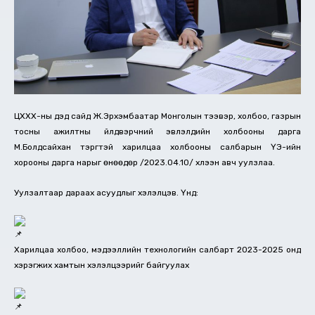
ЦХХХ-ны дэд сайд Ж.Эрхэмбаатар Монголын тээвэр, холбоо, газрын
тосны ажилтны үйлдвэрчний эвлэлүүдийн холбооны дарга
М.Болдсайхан тэргүүтэй харилцаа холбооны салбарын ҮЭ-ийн
хорооны дарга нарыг өнөөдөр /2023.04.10/ хүлээн авч уулзлаа.
Уулзалтаар дараах асуудлыг хэлэлцэв. Үүнд:
Харилцаа холбоо, мэдээллийн технологийн салбарт 2023-2025 онд
хэрэгжих хамтын
хэлэлцээрийг байгуулах