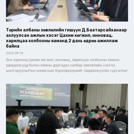
Төрийн албаны зөвлөлийн гишүүн Д.Баатарсайханаар
ахлуулсан ажлын хэсэг Цахим хөгжил, инновац,
харилцаа холбооны яаманд 2 дахь өдрөө ажиллаж
байна
2024-09-19
Энэ хүрээнд Цахим хөгжил, инновац, харилцаа холбооны яамны
удирдлагууд болон яамны дэргэдэх салбар зөвлөлийн сонгон
шалгаруулалтын комиссын бүрэлдэхүүнийг чадавхжуулах сургалтыг