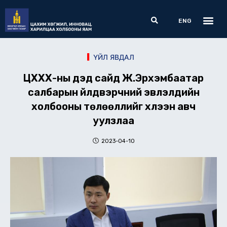
Skip
Me
Search
to
ENG
content
ҮЙЛ ЯВДАЛ
ЦХХХ-ны дэд сайд Ж.Эрхэмбаатар
салбарын үйлдвэрчний эвлэлүүдийн
холбооны төлөөллийг хүлээн авч
уулзлаа
2023-04-10