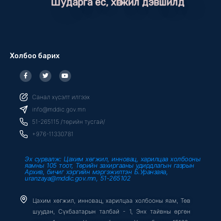
Шударга ёс, хөгжил дэвшилд
Холбоо барих
F
T
Y
a
w
o
c
i
u
e
t
t
b
t
u
Санал хүсэлт илгээх
o
e
b
o
r
e
info@mddic.gov.mn
k
-
51-265115 /төрийн тусгай/
f
+976-11330781
Эх сурвалж: Цахим хөгжил, инновац, харилцаа холбооны
яамны 105 тоот, Төрийн захиргааны удирдлагын газрын
Архив, бичиг хэргийн мэргэжилтэн Б.Уранзаяа,
uranzaya@mddic.gov.mn, 51-265102
Цахим хөгжил, инновац, харилцаа холбооны яам, Төв
шуудан, Сүхбаатарын талбай - 1, Энх тайвны өргөн