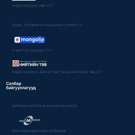
"ҮНДЭСНИЙ ДАТА ТӨВ" УТҮГ
РАДИО, ТЕЛЕВИЗИЙН ҮНДЭСНИЙ СҮЛЖЭЭ УТҮГ
И-МОНГОЛ АКАДЕМИ УТҮГ
КИБЕР ХАЛДЛАГА, ЗӨРЧИЛТЭЙ ТЭМЦЭХ НИЙТИЙН ТӨВ УТҮГ
Салбар
байгууллагууд
ХАРИЛЦАА ХОЛБООНЫ ЗОХИЦУУЛАХ ХОРОО
МОНГОЛЫН ЦАХИЛГААН ХОЛБОО ХК