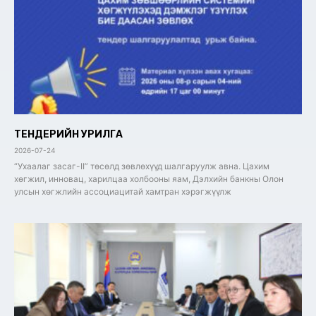
ТЕНДЕРИЙН УРИЛГА
2026-07-24
“Ухаалаг засаг-II” төсөлд зөвлөхүүд шалгаруулж авна. Цахим
хөгжил, инновац, харилцаа холбооны яам, Дэлхийн банкны Олон
улсын хөгжлийн ассоциацитай хамтран хэрэгжүүлж