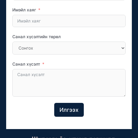
Имэйл хаяг
Санал хүсэлтийн төрөл
Санал хүсэлт
Илгээх