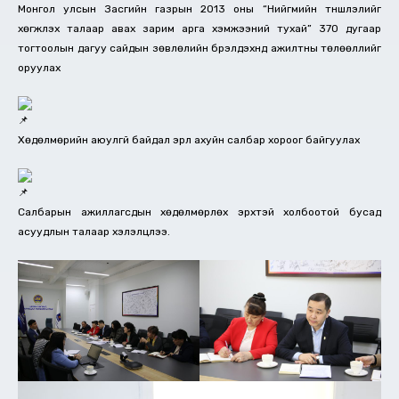
Монгол улсын Засгийн газрын 2013 оны “Нийгмийн түншлэлийг
хөгжүүлэх талаар авах зарим арга хэмжээний тухай” 370 дугаар
тогтоолын дагуу сайдын зөвлөлийн бүрэлдэхүүнд ажилтны төлөөллийг
оруулах
Хөдөлмөрийн аюулгүй байдал эрүүл ахуйн салбар хороог байгуулах
Салбарын ажиллагсдын хөдөлмөрлөх эрхтэй холбоотой бусад
асуудлын талаар хэлэлцлээ.