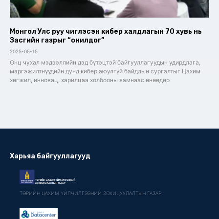
Монгол Улс руу чиглэсэн кибер халдлагын 70 хувь нь
Засгийн газрыг “онилдог”
2025-05-15
Онц чухал мэдээллийн дэд бүтэцтэй байгууллагуудын удирдлага,
мэргэжилтнүүдийн дунд кибер аюулгүй байдлын сургалтыг Цахим
хөгжил, инновац, харилцаа холбооны яамнаас өнөөдөр
Харьяа байгууллагууд
ТӨРИЙН ЦАХИМ ҮЙЛЧИЛГЭЭНИЙ ЗОХИЦУУЛАЛТЫН ГАЗАР