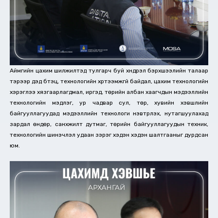
Аймгийн цахим шилжилтэд тулгарч буй хүндрэл бэрхшээлийн талаар
тэрээр дэд бүтэц, технологийн хүртээмжгүй байдал, цахим технологийн
хэрэглээ хязгаарлагдмал, иргэд, төрийн албан хаагчдын мэдээллийн
технологийн мэдлэг, ур чадвар сул, төр, хувийн хэвшлийн
байгууллагуудад мэдээллийн технологи нэвтрүүлэх, нутагшуулахад
зардал өндөр, санхүүжилт дутмаг, төрийн байгууллагуудын техник,
технологийн шинэчлэл удаан зэрэг хэдэн хэдэн шалтгааныг дурдсан
юм.