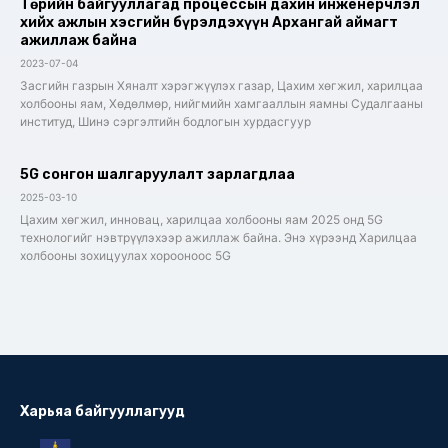
Төрийн байгууллагад процессын дахин инженерчлэл
хийх ажлын хэсгийн бүрэлдэхүүн Архангай аймагт
ажиллаж байна
2023-07-04
Засгийн газрын Хяналт хэрэгжүүлэх газар, Цахим хөгжил, харилцаа
холбооны яам, Хөдөлмөр, нийгмийн хамгааллын яамны Судалгааны
институд, Шинэ сэргэлтийн бодлогын хурдасгуур
5G сонгон шалгаруулалт зарлагдлаа
2025-03-10
Цахим хөгжил, инновац, харилцаа холбооны яам 2025 онд 5G
технологийг нэвтрүүлэхээр ажиллаж байна. Энэ хүрээнд Харилцаа
холбооны зохицуулах хорооноос 5G
Харьяа байгууллагууд