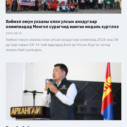
Хиймэл оюун ухааны олон улсын анхдугаар
олимпиадад Монгол сурагчид мөнгөн медаль хүртлээ
2024-08-15
Хиймэл оюун ухааны олон улсын анхдугаар олимпиад 2024 оны 08
дугаар сарын 09-14-ний өдрүүдэд Болгар Улсын Бургас хотод
зохион байгуулагдаж,