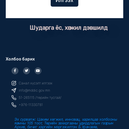
Илгээх
Шударга ёс, хөгжил дэвшилд
Холбоо барих
F
T
Y
a
w
o
c
i
u
e
t
t
b
t
u
Санал хүсэлт илгээх
o
e
b
o
r
e
info@mddic.gov.mn
k
-
51-265115 /төрийн тусгай/
f
+976-11330781
Эх сурвалж: Цахим хөгжил, инновац, харилцаа холбооны
яамны 105 тоот, Төрийн захиргааны удирдлагын газрын
Архив, бичиг хэргийн мэргэжилтэн Б.Уранзаяа,