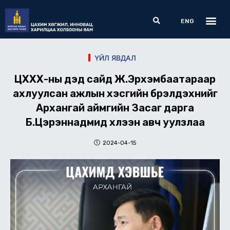
Skip
Me
Search
to
ENG
content
ҮЙЛ ЯВДАЛ
ЦХХХ-ны дэд сайд Ж.Эрхэмбаатараар
ахлуулсан ажлын хэсгийн бүрэлдэхүүнийг
Архангай аймгийн Засаг дарга
Б.Цэрэннадмид хүлээн авч уулзлаа
2024-04-15