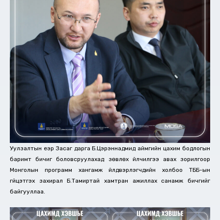
Уулзалтын үеэр Засаг дарга Б.Цэрэннадмид аймгийн цахим бодлогын
баримт бичиг боловсруулахад зөвлөх үйлчилгээ авах зорилгоор
Монголын программ хангамж үйлдвэрлэгчдийн холбоо ТББ-ын
гүйцэтгэх захирал Б.Тамиртай хамтран ажиллах санамж бичгийг
байгууллаа.