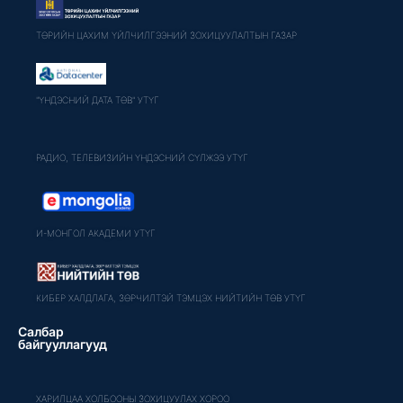
ТӨРИЙН ЦАХИМ ҮЙЛЧИЛГЭЭНИЙ ЗОХИЦУУЛАЛТЫН ГАЗАР
"ҮНДЭСНИЙ ДАТА ТӨВ" УТҮГ
РАДИО, ТЕЛЕВИЗИЙН ҮНДЭСНИЙ СҮЛЖЭЭ УТҮГ
И-МОНГОЛ АКАДЕМИ УТҮГ
КИБЕР ХАЛДЛАГА, ЗӨРЧИЛТЭЙ ТЭМЦЭХ НИЙТИЙН ТӨВ УТҮГ
Салбар
байгууллагууд
ХАРИЛЦАА ХОЛБООНЫ ЗОХИЦУУЛАХ ХОРОО