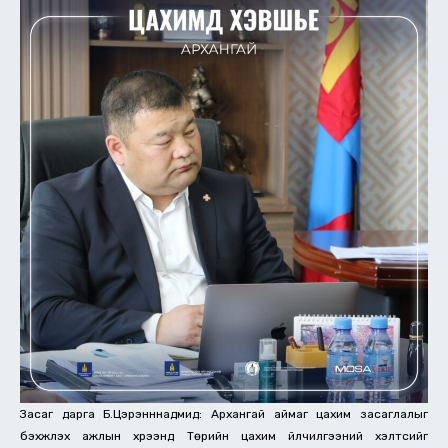
Засаг дарга Б.Цэрэнннадмид: Архангай аймаг цахим засаглалыг
бэхжүүлэх ажлын хүрээнд Төрийн цахим үйлчилгээний хэлтсийг