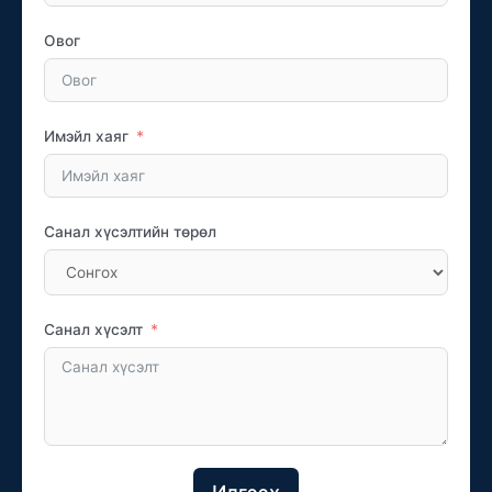
Овог
Имэйл хаяг
Санал хүсэлтийн төрөл
Санал хүсэлт