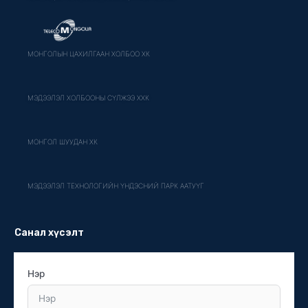
МОНГОЛЫН ЦАХИЛГААН ХОЛБОО ХК
МЭДЭЭЛЭЛ ХОЛБООНЫ СҮЛЖЭЭ ХХК
МОНГОЛ ШУУДАН ХК
МЭДЭЭЛЭЛ ТЕХНОЛОГИЙН ҮНДЭСНИЙ ПАРК ААТУҮГ
Санал хүсэлт
Нэр