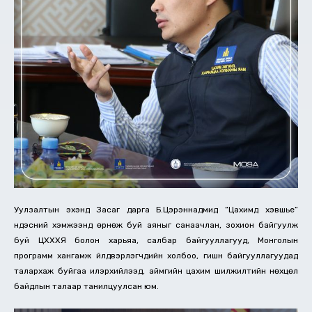
Уулзалтын эхэнд Засаг дарга Б.Цэрэннадмид “Цахимд хэвшье”
үндэсний хэмжээнд өрнөж буй аяныг санаачлан, зохион байгуулж
буй ЦХХХЯ болон харьяа, салбар байгууллагууд, Монголын
программ хангамж үйлдвэрлэгчдийн холбоо, гишүүн байгууллагуудад
талархаж буйгаа илэрхийлээд, аймгийн цахим шилжилтийн нөхцөл
байдлын талаар танилцуулсан юм.