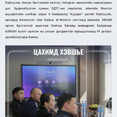
байгуулж, Улсын бүртгэлийн хэлтэс, Нэгдсэн эмнэлгийн лавлагааны
цэг, Эрдэнэбулган сумын ЗДТГ-ын лавлагаа, аймгийн Монгол
шуудангийн салбар зэрэг 4 байршилд “Хурдан” цэгийг байгуулж,
иргэдэд үйлчилгээг үзүүлж байна. И-Монгол системд аймгийн 38068
иргэн бүртгэлтэй ашиглаж байгаа бөгөөд өнөөдрийн байдлаар
638061 хүсэлт ирүүлсэн нь улсын дундажтай харьцуулахад 14 дүгээрт
эрэмбэлэгдэж байна.