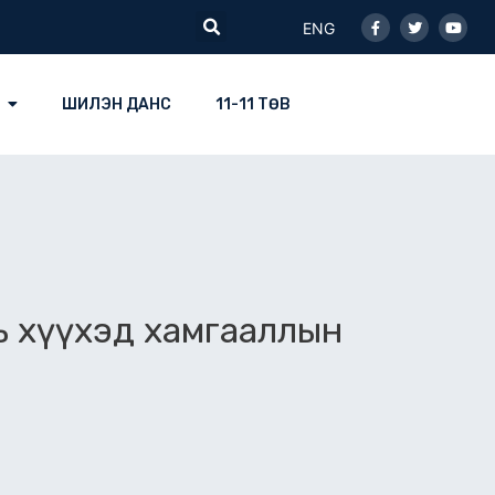
Facebook-
Twitter
Youtu
Search
f
ENG
ШИЛЭН ДАНС
11-11 ТӨВ
ь хүүхэд хамгааллын
а