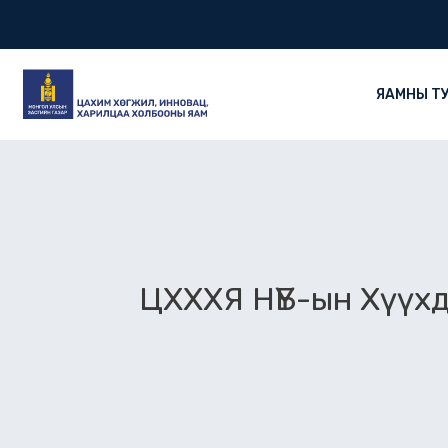
Skip
to
content
ЯАМНЫ Т
ЦХХХЯ НҮБ-ын Хүүхд