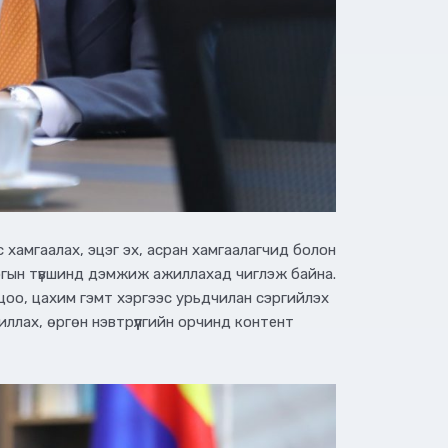
с хамгаалах, эцэг эх, асран хамгаалагчид болон
логын түвшинд дэмжиж ажиллахад чиглэж байна.
лцоо, цахим гэмт хэргээс урьдчилан сэргийлэх
ллах, өргөн нэвтрүүлгийн орчинд контент