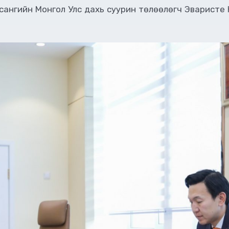
сангийн Монгол Улс дахь суурин төлөөлөгч Эваристе 