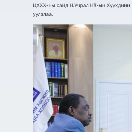
ЦХХХ-ны сайд Н.Учрал НҮБ-ын Хүүхдийн 
уулзлаа.