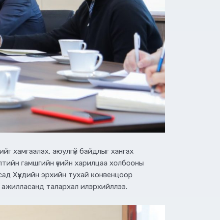
йг хамгаалах, аюулгүй байдлыг хангах
өлтийн гамшгийн үеийн харилцаа холбооны
сад Хүүхдийн эрхийн тухай конвенцоор
арч ажилласанд талархал илэрхийллээ.