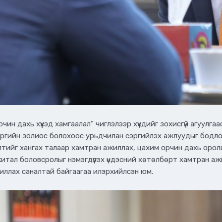
ин дахь хүүхэд хамгаалал” чиглэлээр хүүхдийг зохисгүй агуулгаа
 хэргийн золиос болохоос урьдчилан сэргийлэх ажлуудыг бод
илтийг хангах талаар хамтран ажиллах, цахим орчин дахь оро
житал боловсролыг нэмэгдүүлэх үндэсний хөтөлбөрт хамтран ажи
ажиллах саналтай байгаагаа илэрхийлсэн юм.