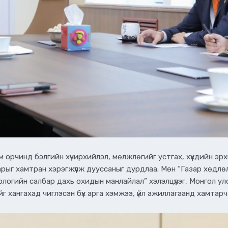
рчинд бэлгийн хүчирхийлэл, мөлжлөгийг устгах, хүүхдийн эрхи
арыг хамтран хэрэгжүүлж дууссаныг дурдлаа. Мөн “Газар хөдл
ологийн салбар дахь охидын манлайлал” хэлэлцүүлэг, Монгол ул
лийг хангахад чиглэсэн бүх арга хэмжээ, үйл ажиллагаанд хамт