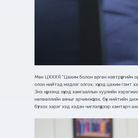
Мөн ЦХХХЯ “Цахим болон өргөн нэвтрүүлгийн орч
олон нийтэд мэдлэг олгох, хүүхэд цахим гэмт
Энэ хүрээнд хүүхэд хамгааллын хуулийн хэрэгж
нөлөөллийн аяныг эрчимжүүлэх, бүх нийтийн ди
бүтээх зэрэг хэд хэдэн чиглэлүүдээр хамтарч 