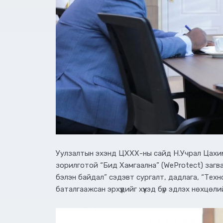
Уулзалтын эхэнд ЦХХХ-ны сайд Н.Учрал Цахим о
зорилготой “Бид Хамгаална” (WeProtect) загв
бэлэн байдал” сэдэвт сургалт, дадлага, “Техн
баталгаажсан эрхүүдийг хүүхэд бүр эдлэх нөхцө