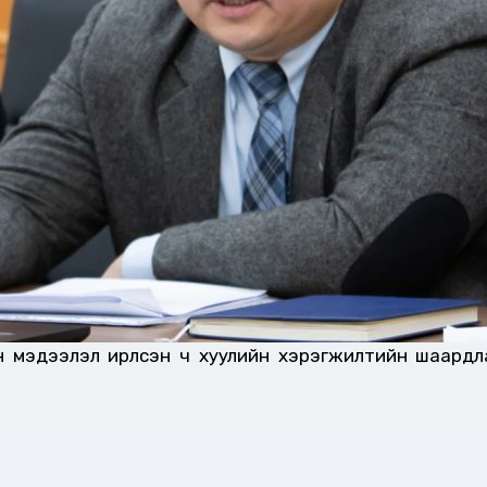
мөн мэдээлэл ирүүлсэн ч хуулийн хэрэгжилтийн шаардл