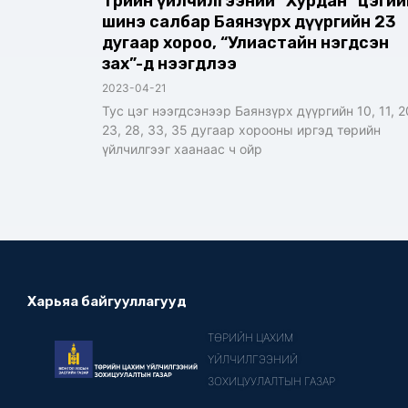
Төрийн үйлчилгээний “Хурдан” цэгий
шинэ салбар Баянзүрх дүүргийн 23
дугаар хороо, “Улиастайн нэгдсэн
зах”-д нээгдлээ
2023-04-21
Тус цэг нээгдсэнээр Баянзүрх дүүргийн 10, 11, 2
23, 28, 33, 35 дугаар хорооны иргэд төрийн
үйлчилгээг хаанаас ч ойр
Харьяа байгууллагууд
ТӨРИЙН ЦАХИМ
ҮЙЛЧИЛГЭЭНИЙ
ЗОХИЦУУЛАЛТЫН ГАЗАР