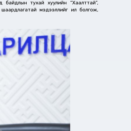
д байдлын тухай хуулийн “Хаалттай”,
 шаардлагатай мэдээллийг ил болгож,