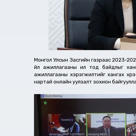
Монгол Улсын Засгийн газраас 2023-202
үйл ажиллагааны ил тод байдлыг ханг
ажиллагааны хэрэгжилтийг хангах хүр
нартай онлайн уулзалт зохион байгуулла