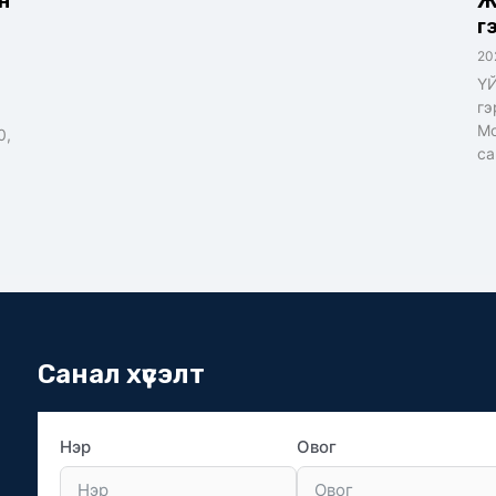
н
Ж
г
20
ҮЙ
гэ
Мо
0,
с
Санал хүсэлт
Нэр
Овог