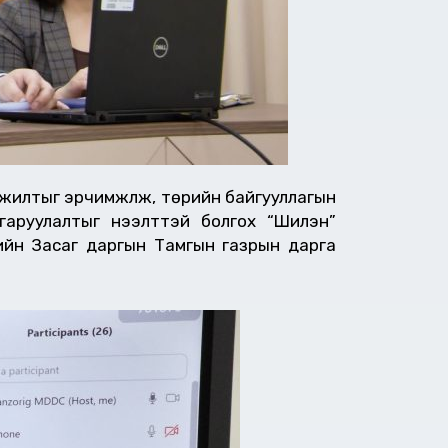
жилтыг эрчимжүүлж, төрийн байгууллагын
лгаруулалтыг нээлттэй болгох “Шилэн”
ийн Засаг даргын Тамгын газрын дарга