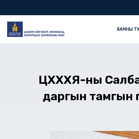
Skip
to
content
ЯАМНЫ Т
ЦХХХЯ-ны Салбар
даргын тамгын г