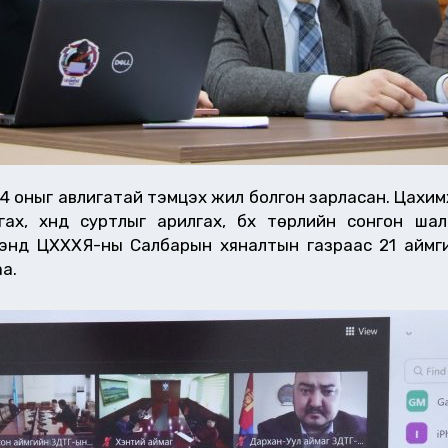
4 оныг авлигатай тэмцэх жил болгон зарласан. Цахим
ах, хүнд суртлыг арилгах, бүх төрлийн сонгон ша
ээнд ЦХХХЯ-ны Салбарын хяналтын газраас 21 аймг
а.