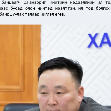
байцаагч С.Ганзориг: Нийтийн мэдээллийн ил то
лээс бусад олон нийтэд нээлттэй, ил тод болгох
байршуулах талаар чиглэл өгөв.