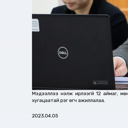
Мэдээллээ үнэлж ирүүлээгүй 12 аймаг, 
хугацаатай үүрэг өгч ажиллалаа.
2023.04.05