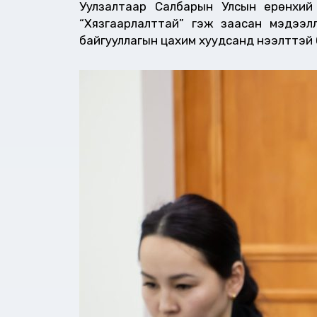
Уулзалтаар Салбарын Улсын ерөнхий 
“Хязгаарлалттай” гэж заасан мэдээл
байгууллагын цахим хуудсанд нээлттэй 