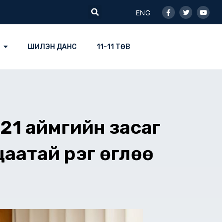
Facebook-
Twitter
Youtu
Search
f
ENG
ШИЛЭН ДАНС
11-11 ТӨВ
21 аймгийн засаг
атай үүрэг өглөө