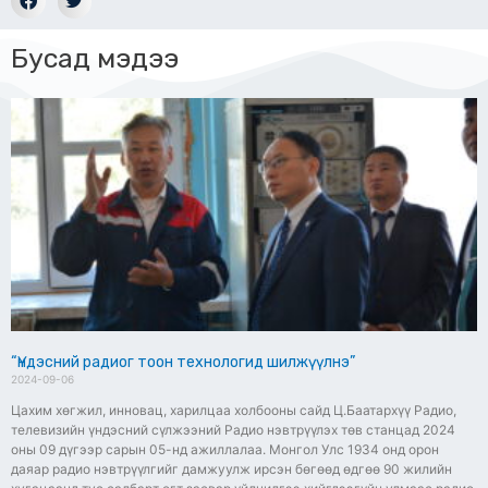
Бусад мэдээ
“Үндэсний радиог тоон технологид шилжүүлнэ”
2024-09-06
Цахим хөгжил, инновац, харилцаа холбооны сайд Ц.Баатархүү Радио,
телевизийн үндэсний сүлжээний Радио нэвтрүүлэх төв станцад 2024
оны 09 дүгээр сарын 05-нд ажиллалаа. Монгол Улс 1934 онд орон
даяар радио нэвтрүүлгийг дамжуулж ирсэн бөгөөд өдгөө 90 жилийн