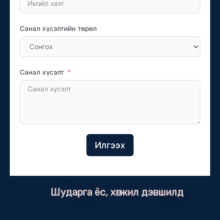
Санал хүсэлтийн төрөл
Санал хүсэлт
Илгээх
Шударга ёс, хөгжил дэвшилд