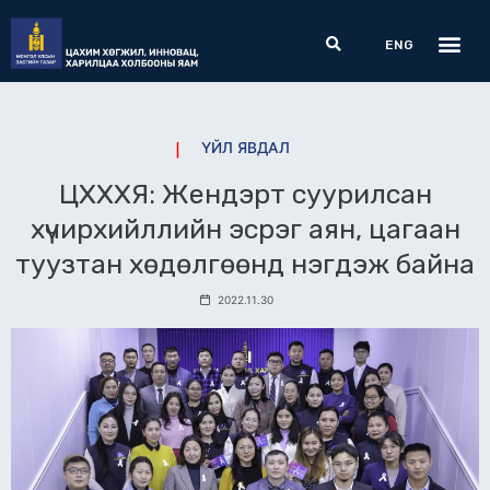
Skip
Me
Search
to
ENG
content
ҮЙЛ ЯВДАЛ
ЦХХХЯ: Жендэрт суурилсан
хүчирхийллийн эсрэг аян, цагаан
туузтан хөдөлгөөнд нэгдэж байна
2022.11.30