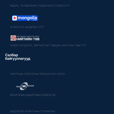
РАДИО, ТЕЛЕВИЗИЙН ҮНДЭСНИЙ СҮЛЖЭЭ УТҮГ
И-МОНГОЛ АКАДЕМИ УТҮГ
КИБЕР ХАЛДЛАГА, ЗӨРЧИЛТЭЙ ТЭМЦЭХ НИЙТИЙН ТӨВ УТҮГ
Салбар
байгууллагууд
ХАРИЛЦАА ХОЛБООНЫ ЗОХИЦУУЛАХ ХОРОО
МОНГОЛЫН ЦАХИЛГААН ХОЛБОО ХК
МЭДЭЭЛЭЛ ХОЛБООНЫ СҮЛЖЭЭ ХХК