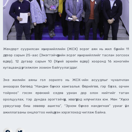
Жендэрт суурилсан хүчирхийллийн (ЖСХ) эсрэг аян нь жил бүрийн 11
дүгээр сарын 25-аас (Эмэгтэйчүүдийн эсрэг хүчирхийллийг таслан зогсоох
өдөр), 12 дугаар сарын 10 (Хүний эрхийн өдөр) хооронд 16 хоногийн
хугацаанд үргэлжлэн зохион байгуулагддаг.
Энэ жилийн аяны гол зорилго нь ЖСХ-ийн асуудлыг чухалчлан
анхаарах бөгөөд “Нандин бүхнээ хамгаалья: Өөрийгөө, гэр бүлээ, орчин
тойрноо” гэсэн ерөнхий сэдэв уриан дор олон нийтийг татан
оролцуулах, тэр дундаа эрэгтэйчүүд, хөвгүүдэд илүү чиглэх юм. Мөн “Хүчээ
урвуугаар биш зөвөөр ашигла”, “Эрхэм бүхнээ нандигная” уриаг үйл
ажиллагааны онцлогтоо нийцүүлэн хэрэглэхэд чиглэж байна.