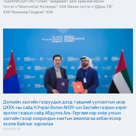
ТББМУИСШУТИС“Спэйс” академиIT park Ерөнхий ивээн
тэтгэгч:“МонголСат Нэтворкс” ХХК Ивээн тэтгэгч:“ДДэш ТВ”
ХХК“Инженер Геодези” ХХК
Дэлхийн засгийн газруудын дээд түвшний уулзалтын үеэр
ЦХХХ-ны сайд Н.Учрал болон АНЭУ-ын Засгийн газрын хэрэг
эрхлэх газрын сайд Абдулла Аль-Гергави нар хоёр улсын
засгийн газар хоорондын хамтын ажиллагаа албан ёсоор
эхэлж байгааг зарлалаа
2024-02-15