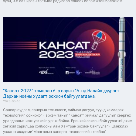
хүрч, 3.5 сая иргэн тогтмол радиогоо сонсох боломжтой болох юм.
“Кансат 2023” тэмцээн 6-р сарын 16-нд Налайх дүүрэгт
Дархан ноёны худагт зохион байгуулагдана.
2023-06-16
Сансар судлал, сансрын технологи, хиймэл дагуул, түүнд хамаарах
технологийг сонирхогч эрхэм таныг “Кансат” хиймэл дагуулыг хөөргөх
уралдааныг ирж үзэхийг урьж байна. Ерөнхий зохион байгуулагч:Цахим
хөгжил харилцаа холбооны яам Хамтран зохион байгуулагч:Шинжлэх
ухааны академи“Монголын сансрын технологийн холбоо”