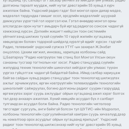
хугацаанд тус салбарт огт засвар үйлчилгээ хийгдээгүйн улмаас радио
долгионы тархалт муудаж, нийт нутаг дэвсгэрийн 55 хувьд л хүрч
ажиллаж байна. Үндэсний радио гэдэг бол монгол орон даяар мэдээ,
мэдээлэл тэрдундаа гамшиг осол, эрсдлийн мэдээллийг шуурхай
дамжуулах үүрэгтэй гол хэрэгсэл юм. Гэтэл өнөөдөр монгол орны
алслагдсан орон нутагт амьдарч буй иргэд радиогоо сонсож чадахгүй
хэмжээнд хүрсэн. Дэлхийн жишигт нийцсэн тоон системийн
үйлчилгээнд шилжих тухай сүүлийн 10 гаруй жилийн хугацаанд
хөөцөлдсөн боловч тодорхой шийдэлд хүрэлгүй өдийг хүрсэн гэдгийг
Радио, телевизийг үндэсний сүлжээ УТҮГ-ын захирал Ж.Энхбат
онцоллоо. Цахим хөгжил, инновац, харилцаа холбооны сайд
Ц.Баатархүү “Радио нэвтрүүлэх төв станц бол Монгол Улсын оюун
санааны тусгаар тогтнолын нэг хэсэг. Радио станцуудад сүүлийн
жилүүдэд техник технологийн шинэчлэл хийгдээгүйн улмаас түүхэн
үүргээ гүйцэтгэж чадахгүй байдалтай байна. Иймд салбар хариуцаж
байгаа сайдын хувьд радио станцуудыг тоон технологид шилжүүлэх
ажлыг эрчимжүүлэх, өргөн нэвтрүүлгийн телевизүүдийн технологийн
шинэлэлийг сайжруулах, богино долгионы радиог суурин газруудад
өргөжүүлэх зэрэг суурь ажлуудыг ойрын хугацаанд ажил хэрэг болгох
тал дээр анхаарч ажиллая. Хүний нөөцийн асуудал бүх л салбарт
тулгамдсан асуудал болж байна. Радио технологийн чиглэлээр
төгсгөдөг сургууль, анги байхгүй болсон тул ШУТИС-ийн Мэдээлэл,
холбооны технологийн сургуулийнхантай хамтран суурь хичээлүүд дээр
нь нэмэлтээр орох асуудлыг ойрын хугацаанд ярилцъя” Үндэсний
радиог тоон технологид шилжсэнээр нийт нутаг дэвсгэрийн 95 хувьд