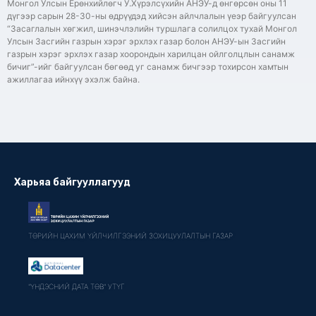
Монгол Улсын Ерөнхийлөгч У.Хүрэлсүхийн АНЭУ-д өнгөрсөн оны 11
дүгээр сарын 28-30-ны өдрүүдэд хийсэн айлчлалын үеэр байгуулсан
“Засаглалын хөгжил, шинэчлэлийн туршлага солилцох тухай Монгол
Улсын Засгийн газрын хэрэг эрхлэх газар болон АНЭУ-ын Засгийн
газрын хэрэг эрхлэх газар хоорондын харилцан ойлголцлын санамж
бичиг”-ийг байгуулсан бөгөөд уг санамж бичгээр тохирсон хамтын
ажиллагаа ийнхүү эхэлж байна.
Харьяа байгууллагууд
ТӨРИЙН ЦАХИМ ҮЙЛЧИЛГЭЭНИЙ ЗОХИЦУУЛАЛТЫН ГАЗАР
"ҮНДЭСНИЙ ДАТА ТӨВ" УТҮГ