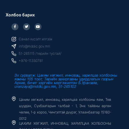
Холбоо барих
F
T
Y
a
w
o
c
i
u
e
t
t
b
t
u
Санал хүсэлт илгээх
o
e
b
o
r
e
info@mddic.gov.mn
k
-
51-265115 /төрийн тусгай/
f
+976-11330781
Эх сурвалж: Цахим хөгжил, инновац, харилцаа холбооны
яамны 105 тоот, Төрийн захиргааны удирдлагын газрын
Архив, бичиг хэргийн мэргэжилтэн Б.Уранзаяа,
uranzaya@mddic.gov.mn, 51-265102
Цахим хөгжил, инновац, харилцаа холбооны яам, Төв
шуудан, Сүхбаатарын талбай - 1, Энх тайвны өргөн
чөлөө, 1-р хороо, Чингэлтэй дүүрэг, Улаанбаатар 15160-
0012
ЦАХИМ ХӨГЖИЛ, ИННОВАЦ, ХАРИЛЦАА ХОЛБООНЫ