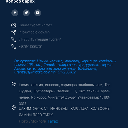
Холбоо барих
F
T
Y
a
w
o
c
i
u
e
t
t
b
t
u
Санал хүсэлт илгээх
o
e
b
o
r
e
info@mddic.gov.mn
k
-
51-265115 /төрийн тусгай/
f
+976-11330781
Эх сурвалж: Цахим хөгжил, инновац, харилцаа холбооны
яамны 105 тоот, Төрийн захиргааны удирдлагын газрын
Архив, бичиг хэргийн мэргэжилтэн Б.Уранзаяа,
uranzaya@mddic.gov.mn, 51-265102
Цахим хөгжил, инновац, харилцаа холбооны яам, Төв
шуудан, Сүхбаатарын талбай - 1, Энх тайвны өргөн
чөлөө, 1-р хороо, Чингэлтэй дүүрэг, Улаанбаатар 15160-
0012
ЦАХИМ ХӨГЖИЛ, ИННОВАЦ, ХАРИЛЦАА ХОЛБООНЫ
ЯАМНЫ ЛОГО ТАТАХ
Лого /Монгол/
Татах