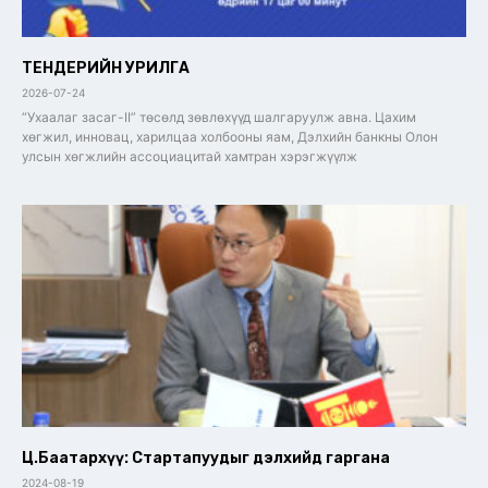
ТЕНДЕРИЙН УРИЛГА
2026-07-24
“Ухаалаг засаг-II” төсөлд зөвлөхүүд шалгаруулж авна. Цахим
хөгжил, инновац, харилцаа холбооны яам, Дэлхийн банкны Олон
улсын хөгжлийн ассоциацитай хамтран хэрэгжүүлж
Ц.Баатархүү: Стартапуудыг дэлхийд гаргана
2024-08-19