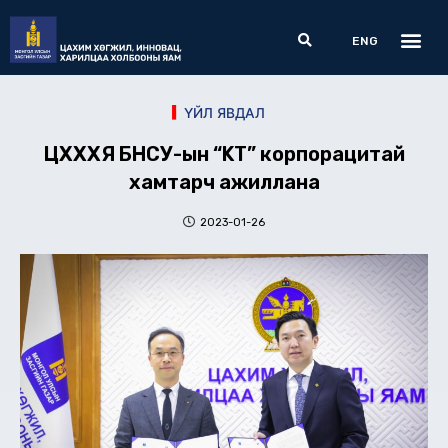
Skip
Me
Search
to
ENG
content
ҮЙЛ ЯВДАЛ
ЦХХХЯ БНСУ-ын “KT” корпорацитай
хамтарч ажиллана
2023-01-26