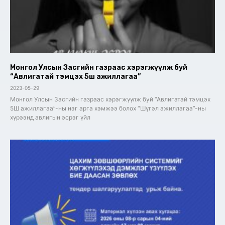
Монгол Улсын Засгийн газраас хэрэгжүүлж буй
“Авлигатай тэмцэх 5ш ажиллагаа”
2023-05-29
Монгол Улсын Засгийн газраас хэрэгжүүлж буй “Авлигатай тэмцэх
5Ш ажиллагаа”-ны нэг арга хэмжээ болох “Шүгэл ажиллагаа”-ны
хүрээнд авлигын эсрэг үйл