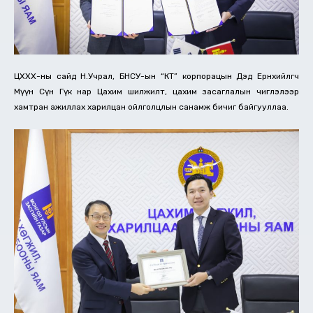
ЦХХХ-ны сайд Н.Учрал, БНСУ-ын “КТ” корпорацын Дэд Ерөнхийлөгч
Мүүн Сүн Гүк нар Цахим шилжилт, цахим засаглалын чиглэлээр
хамтран ажиллах харилцан ойлголцлын санамж бичиг байгууллаа.