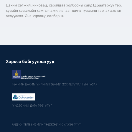
Цахим хөгжил, инновац, харилцаа холбооны сайд Ц.Баатархүү төр,
хувийн хэвшлийн хамтын ажиллагааг шинэ түвшинд гаргах ажлыг
эхлүүллээ. Энэ хүрээнд салбарын
Харьяа байгууллагууд
ТӨРИЙН ЦАХИМ ҮЙЛЧИЛГЭЭНИЙ ЗОХИЦУУЛАЛТЫН ГАЗАР
"ҮНДЭСНИЙ ДАТА ТӨВ" УТҮГ
РАДИО, ТЕЛЕВИЗИЙН ҮНДЭСНИЙ СҮЛЖЭЭ УТҮГ