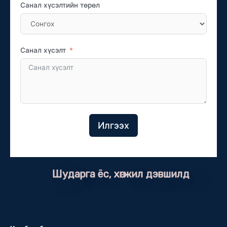
Санал хүсэлтийн төрөл
Санал хүсэлт
Илгээх
Шударга ёс, хөгжил дэвшилд