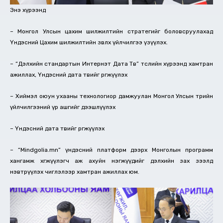
Энэ хүрээнд
– Монгол Улсын цахим шилжилтийн стратегийг боловсруулахад
Үндэсний Цахим шилжилтийн зөвлөх үйлчилгээ үзүүлэх.
– “Дэлхийн стандартын Интернэт Дата Төв” төслийн хүрээнд хамтран
ажиллах, Үндэсний дата төвийг өргөжүүлэх
– Хиймэл оюун ухааны технологиор дамжуулан Монгол Улсын төрийн
үйлчилгээний үр ашгийг дээшлүүлэх
– Үндэсний дата төвийг өргөжүүлэх
– “Mindgolia.mn” үндэсний платформ дээрх Монголын программ
хангамж хөгжүүлэгч аж ахуйн нэгжүүдийг дэлхийн зах зээлд
нэвтрүүлэх чиглэлээр хамтран ажиллах юм.