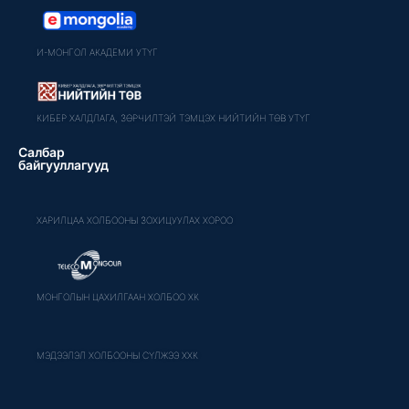
И-МОНГОЛ АКАДЕМИ УТҮГ
КИБЕР ХАЛДЛАГА, ЗӨРЧИЛТЭЙ ТЭМЦЭХ НИЙТИЙН ТӨВ УТҮГ
Салбар
байгууллагууд
ХАРИЛЦАА ХОЛБООНЫ ЗОХИЦУУЛАХ ХОРОО
МОНГОЛЫН ЦАХИЛГААН ХОЛБОО ХК
МЭДЭЭЛЭЛ ХОЛБООНЫ СҮЛЖЭЭ ХХК