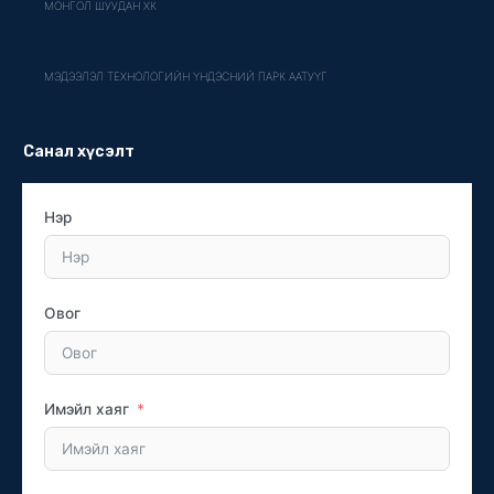
МОНГОЛ ШУУДАН ХК
МЭДЭЭЛЭЛ ТЕХНОЛОГИЙН ҮНДЭСНИЙ ПАРК ААТУҮГ
Санал хүсэлт
Нэр
Овог
Имэйл хаяг