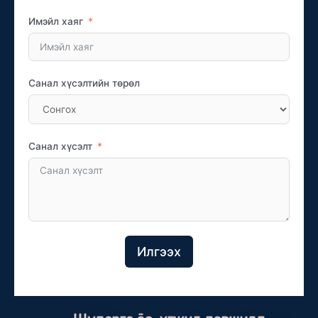
Имэйл хаяг
Санал хүсэлтийн төрөл
Санал хүсэлт
Илгээх