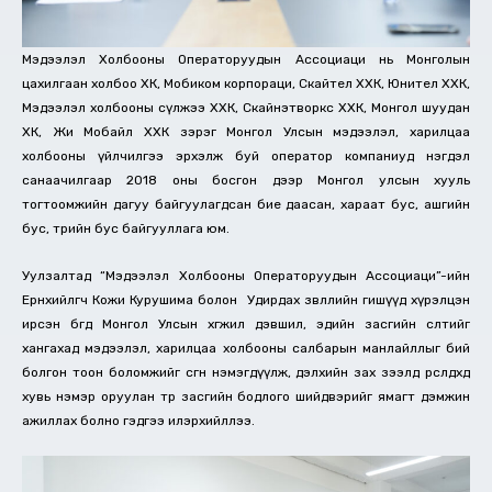
Мэдээлэл Холбооны Операторуудын Ассоциаци нь Монголын
цахилгаан холбоо ХК, Мобиком корпораци, Скайтел ХХК, Юнител ХХК,
Мэдээлэл холбооны сүлжээ ХХК, Скайнэтворкс ХХК, Монгол шуудан
ХК, Жи Мобайл ХХК зэрэг Монгол Улсын мэдээлэл, харилцаа
холбооны үйлчилгээ эрхэлж буй оператор компаниуд нэгдэл
санаачилгаар 2018 оны босгон дээр Монгол улсын хууль
тогтоомжийн дагуу байгуулагдсан бие даасан, хараат бус, ашгийн
бус, төрийн бус байгууллага юм.
Уулзалтад “Мэдээлэл Холбооны Операторуудын Ассоциаци”-ийн
Ерөнхийлөгч Кожи Курушима болон Удирдах зөвлөлийн гишүүд хүрэлцэн
ирсэн бөгөөд Монгол Улсын хөгжил дэвшил, эдийн засгийн өсөлтийг
хангахад мэдээлэл, харилцаа холбооны салбарын манлайллыг бий
болгон тоон боломжийг өсгөн нэмэгдүүлж, дэлхийн зах зээлд өрсөлдөхөд
хувь нэмэр оруулан төр засгийн бодлого шийдвэрийг ямагт дэмжин
ажиллах болно гэдгээ илэрхийллээ.