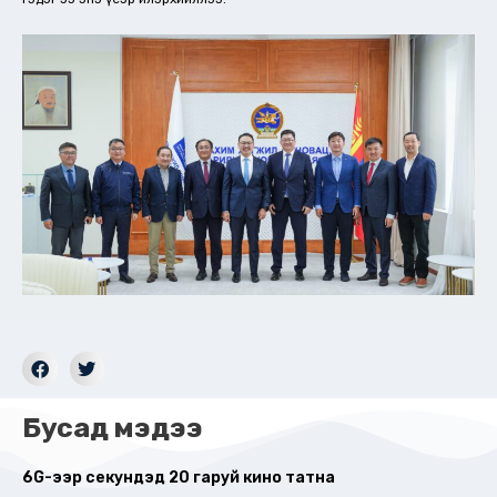
Бусад мэдээ
6G-ээр секундэд 20 гаруй кино татна