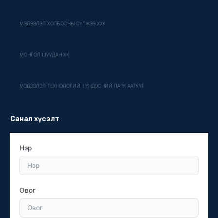
МЭДЭЭЛЭЛ ХОЛБООНЫ СҮЛЖЭЭ ХХК
МОНГОЛ ШУУДАН ХК
МЭДЭЭЛЭЛ ТЕХНОЛОГИЙН ҮНДЭСНИЙ ПАРК ААТУҮГ
Санал хүсэлт
Нэр
Овог