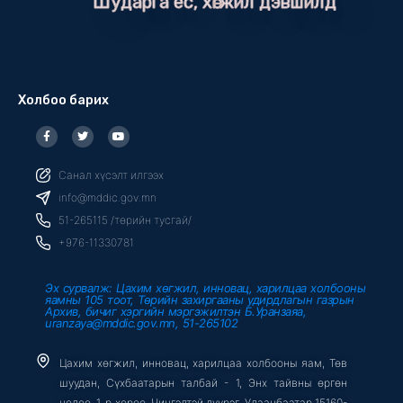
Шударга ёс, хөгжил дэвшилд
Холбоо барих
F
T
Y
a
w
o
c
i
u
e
t
t
b
t
u
Санал хүсэлт илгээх
o
e
b
o
r
e
info@mddic.gov.mn
k
-
51-265115 /төрийн тусгай/
f
+976-11330781
Эх сурвалж: Цахим хөгжил, инновац, харилцаа холбооны
яамны 105 тоот, Төрийн захиргааны удирдлагын газрын
Архив, бичиг хэргийн мэргэжилтэн Б.Уранзаяа,
uranzaya@mddic.gov.mn, 51-265102
Цахим хөгжил, инновац, харилцаа холбооны яам, Төв
шуудан, Сүхбаатарын талбай - 1, Энх тайвны өргөн
чөлөө, 1-р хороо, Чингэлтэй дүүрэг, Улаанбаатар 15160-