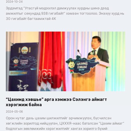
2024-10-24
Эрдэмтэд “Утасгүй мэдээлэл дамжуулах хурдны шинэ дээд
амжилтыг секундэд 938 гигабайт” хэмээн тогтоолоо. Энэхүү хурд нь
30 гигабайт багтаамжтай 4К
“Цахимд хэвшье” арга хэмжээ Сэлэнгэ аймагт
хэрэгжиж байна
2024-05-06
Орон нутаг дахь цахим шилжилтийг эрчимжүүлэх, бүсчилсэн
хөгжлийн зорилтод нийцүүлэн, ЦХХХЯ-наас баталсан “Цахим аймаг”
бодлогын зөвлөмжийн хэрэгжилтийг хангах зорилго бүхий