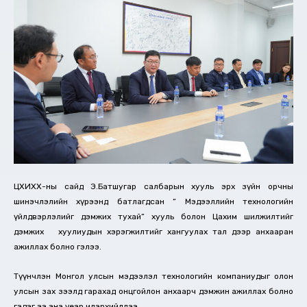
ЦХИХХ-ны сайд Э.Батшугар салбарын хууль эрх зүйн орчны
шинэчлэлийн хүрээнд батлагдсан “ Мэдээллийн технологийн
үйлдвэрлэлийг дэмжих тухай” хууль болон Цахим шилжилтийг
дэмжих хуулиудын хэрэгжилтийг хангуулах тал дээр анхааран
ажиллах болно гэлээ.
Түүнчлэн Монгол улсын мэдээлэл технологийн компаниудыг олон
улсын зах зээлд гарахад онцгойлон анхаарч дэмжин ажиллах болно
гэдэг ээ энэ үеэр илэрхийллээ.