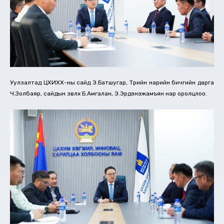
Уулзалтад ЦХИХХ-ны сайд Э.Батшугар, Төрийн нарийн бичгийн дарга
Ч.Золбаяр, сайдын зөвлөх Б.Амгалан, Э.Эрдэнэжамъян нар оролцлоо.