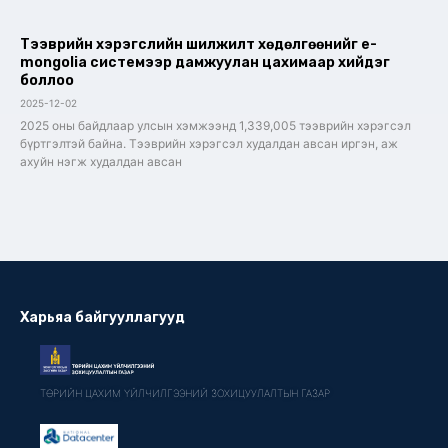
Тээврийн хэрэгслийн шилжилт хөдөлгөөнийг e-
mongolia системээр дамжуулан цахимаар хийдэг
боллоо
2025-12-02
2025 оны байдлаар улсын хэмжээнд 1,339,005 тээврийн хэрэгсэл
бүртгэлтэй байна. Тээврийн хэрэгсэл худалдан авсан иргэн, аж
ахуйн нэгж худалдан авсан
Харьяа байгууллагууд
ТӨРИЙН ЦАХИМ ҮЙЛЧИЛГЭЭНИЙ ЗОХИЦУУЛАЛТЫН ГАЗАР