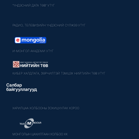
"ҮНДЭСНИЙ ДАТА ТӨВ" УТҮГ
РАДИО, ТЕЛЕВИЗИЙН ҮНДЭСНИЙ СҮЛЖЭЭ УТҮГ
И-МОНГОЛ АКАДЕМИ УТҮГ
КИБЕР ХАЛДЛАГА, ЗӨРЧИЛТЭЙ ТЭМЦЭХ НИЙТИЙН ТӨВ УТҮГ
Салбар
байгууллагууд
ХАРИЛЦАА ХОЛБООНЫ ЗОХИЦУУЛАХ ХОРОО
МОНГОЛЫН ЦАХИЛГААН ХОЛБОО ХК