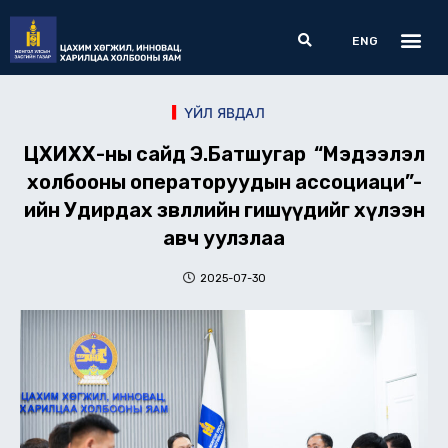
Skip
Me
Search
to
ENG
content
ҮЙЛ ЯВДАЛ
ЦХИХХ-ны сайд Э.Батшугар “Мэдээлэл
холбооны операторуудын ассоциаци”-
ийн Удирдах зөвлөлийн гишүүдийг хүлээн
авч уулзлаа
2025-07-30