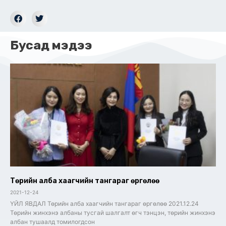
Бусад мэдээ
Төрийн алба хаагчийн тангараг өргөлөө
2021-12-24
ҮЙЛ ЯВДАЛ Төрийн алба хаагчийн тангараг өргөлөө 2021.12.24
Төрийн жинхэнэ албаны тусгай шалгалт өгч тэнцэн, төрийн жинхэнэ
албан тушаалд томилогдсон