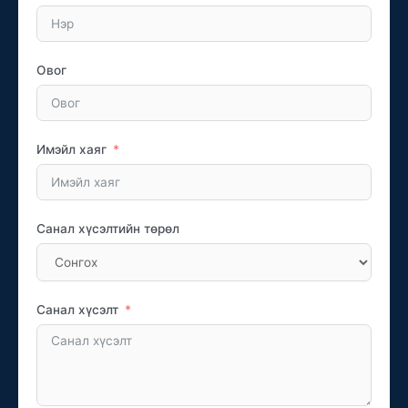
Овог
Имэйл хаяг
Санал хүсэлтийн төрөл
Санал хүсэлт