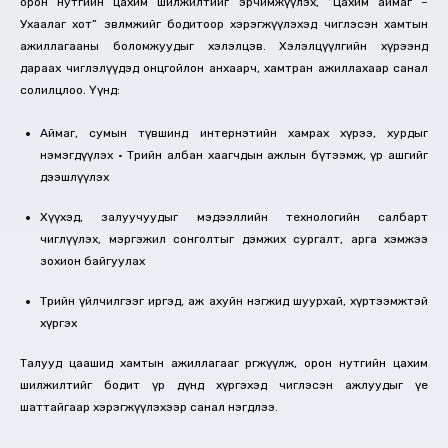
орон нутгийн цахим шилжилтийг эрчимжүүлэх, “Цахим аймаг –
Ухаалаг хот” зөвлөмжийг бодитоор хэрэгжүүлэхэд чиглэсэн хамтын
ажиллагааны боломжуудыг хэлэлцэв. Хэлэлцүүлгийн хүрээнд
дараах чиглэлүүдэд онцгойлон анхаарч, хамтран ажиллахаар санал
солилцлоо. Үүнд:
Аймаг, сумын түвшинд интернэтийн хамрах хүрээ, хурдыг
нэмэгдүүлэх • Төрийн албан хаагчдын ажлын бүтээмж, үр ашгийг
дээшлүүлэх
Хүүхэд, залуучуудыг мэдээллийн технологийн салбарт
чиглүүлэх, мэргэжил сонголтыг дэмжих сургалт, арга хэмжээ
зохион байгуулах
Төрийн үйлчилгээг иргэд, аж ахуйн нэгжид шуурхай, хүртээмжтэй
хүргэх
Талууд цаашид хамтын ажиллагааг өргөжүүлж, орон нутгийн цахим
шилжилтийг бодит үр дүнд хүргэхэд чиглэсэн ажлуудыг үе
шаттайгаар хэрэгжүүлэхээр санал нэгдлээ.