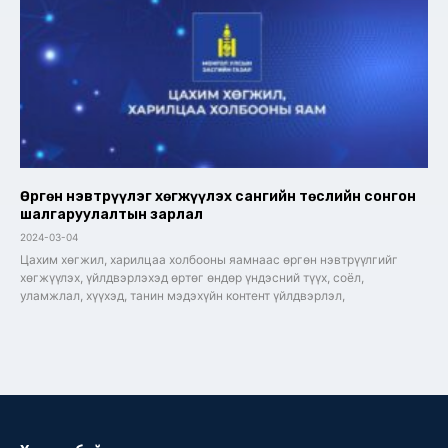
Өргөн нэвтрүүлэг хөгжүүлэх сангийн төслийн сонгон
шалгаруулалтын зарлал
2024-03-04
Цахим хөгжил, харилцаа холбооны яамнаас өргөн нэвтрүүлгийг
хөгжүүлэх, үйлдвэрлэхэд өртөг өндөр үндэсний түүх, соёл,
уламжлал, хүүхэд, танин мэдэхүйн контент үйлдвэрлэл,