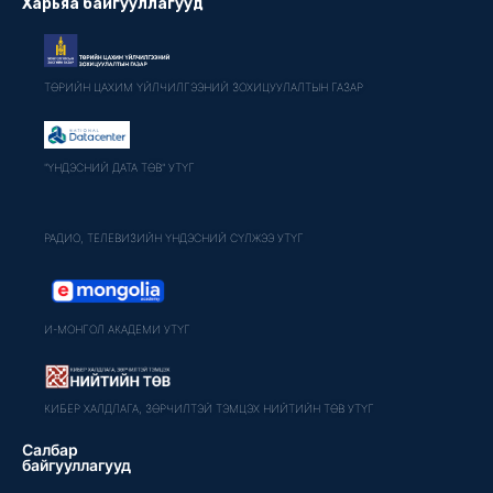
Харьяа байгууллагууд
ТӨРИЙН ЦАХИМ ҮЙЛЧИЛГЭЭНИЙ ЗОХИЦУУЛАЛТЫН ГАЗАР
"ҮНДЭСНИЙ ДАТА ТӨВ" УТҮГ
РАДИО, ТЕЛЕВИЗИЙН ҮНДЭСНИЙ СҮЛЖЭЭ УТҮГ
И-МОНГОЛ АКАДЕМИ УТҮГ
КИБЕР ХАЛДЛАГА, ЗӨРЧИЛТЭЙ ТЭМЦЭХ НИЙТИЙН ТӨВ УТҮГ
Салбар
байгууллагууд