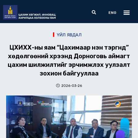
Skip
Me
Search
to
ENG
content
ҮЙЛ ЯВДАЛ
ЦХИХХ-ны яам “Цахимаар нэн тэргүүнд”
хөдөлгөөний хүрээнд Дорноговь аймагт
цахим шилжилтийг эрчимжүүлэх уулзалт
зохион байгууллаа
2026-03-26