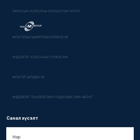
ХАРИЛЦАА ХОЛБООНЫ ЗОХИЦУУЛАХ ХОРОО
МОНГОЛЫН ЦАХИЛГААН ХОЛБОО ХК
МЭДЭЭЛЭЛ ХОЛБООНЫ СҮЛЖЭЭ ХХК
МОНГОЛ ШУУДАН ХК
МЭДЭЭЛЭЛ ТЕХНОЛОГИЙН ҮНДЭСНИЙ ПАРК ААТУҮГ
Санал хүсэлт
Нэр