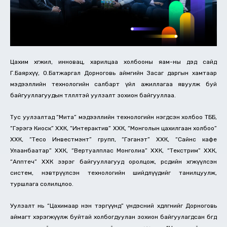
Цахим хөгжил, инновац, харилцаа холбооны яам-ны дэд сайд
Г.Баярхүү, О.Батжаргал Дорноговь аймгийн Засаг даргын хамтаар
мэдээллийн технологийн салбарт үйл ажиллагаа явуулж буй
байгууллагуудын төлөөлөлтэй уулзалт зохион байгууллаа.
Тус уулзалтад “Мита” мэдээллийн технологийн нэгдсэн холбоо ТББ,
“Гэрэгэ Киоск” ХХК, “Интерактив” ХХК, “Монголын цахилгаан холбоо”
ХХК, “Тесо Инвестмэнт” групп, “Гэганэт” ХХК, “Сайнс кафе
Улаанбаатар” ХХК, “Вертуалплас Монголиа” ХХК, “Текстрим” ХХК,
“Апптеч” ХХК зэрэг байгууллагууд оролцож, өөрсдийн хөгжүүлсэн
систем, нэвтрүүлсэн технологийн шийдлүүдийг танилцуулж,
туршлага солилцлоо.
Уулзалт нь “Цахимаар нэн тэргүүнд” үндэсний хөдөлгөөнийг Дорноговь
аймагт хэрэгжүүлж буйтай холбогдуулан зохион байгуулагдсан бөгөөд