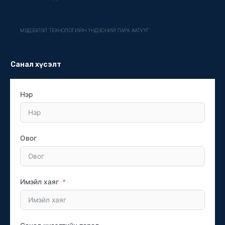
МЭДЭЭЛЭЛ ТЕХНОЛОГИЙН ҮНДЭСНИЙ ПАРК ААТУҮГ
Санал хүсэлт
Нэр
Овог
Имэйл хаяг