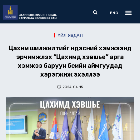
Skip
Me
Search
to
ENG
content
ҮЙЛ ЯВДАЛ
Цахим шилжилтийг үндэсний хэмжээнд
эрчимжүүлэх “Цахимд хэвшье” арга
хэмжээ баруун бүсийн аймгуудад
хэрэгжиж эхэллээ
2024-04-15