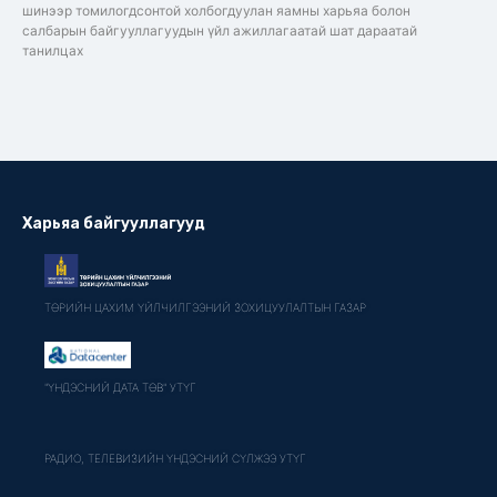
шинээр томилогдсонтой холбогдуулан яамны харьяа болон
салбарын байгууллагуудын үйл ажиллагаатай шат дараатай
танилцах
Харьяа байгууллагууд
ТӨРИЙН ЦАХИМ ҮЙЛЧИЛГЭЭНИЙ ЗОХИЦУУЛАЛТЫН ГАЗАР
"ҮНДЭСНИЙ ДАТА ТӨВ" УТҮГ
РАДИО, ТЕЛЕВИЗИЙН ҮНДЭСНИЙ СҮЛЖЭЭ УТҮГ