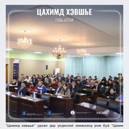
“Цахимд хэвшье” уриан дор үндэсний хэмжээнд өрнөж буй “Цахим