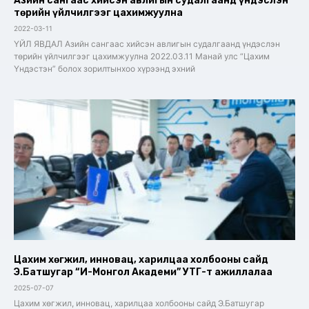
Азийн сангаас хийсэн авлигын судалгаанд үндэслэн
төрийн үйлчилгээг цахимжуулна
2022-03-11
ҮЙЛ ЯВДАЛ Азийн сангаас хийсэн авлигын судалгаанд үндэслэн
төрийн үйлчилгээг цахимжуулна 2022.03.11 Манай улс “Цахим
Үндэстэн” болох зорилтынхоо хүрээнд эхний
Цахим хөгжил, инновац, харилцаа холбооны сайд
Э.Батшугар “И-Монгол Академи” УТҮГ-т ажиллалаа
2025-07-07
Цахим хөгжил, инновац, харилцаа холбооны сайд Э.Батшугар