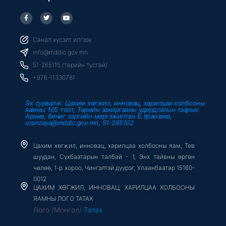
F
T
Y
a
w
o
c
i
u
e
t
t
b
t
u
Санал хүсэлт илгээх
o
e
b
o
r
e
info@mddic.gov.mn
k
-
51-265115 /төрийн тусгай/
f
+976-11330781
Эх сурвалж: Цахим хөгжил, инновац, харилцаа холбооны
яамны 105 тоот, Төрийн захиргааны удирдлагын газрын
Архив, бичиг хэргийн мэргэжилтэн Б.Уранзаяа,
uranzaya@mddic.gov.mn, 51-265102
Цахим хөгжил, инновац, харилцаа холбооны яам, Төв
шуудан, Сүхбаатарын талбай - 1, Энх тайвны өргөн
чөлөө, 1-р хороо, Чингэлтэй дүүрэг, Улаанбаатар 15160-
0012
ЦАХИМ ХӨГЖИЛ, ИННОВАЦ, ХАРИЛЦАА ХОЛБООНЫ
ЯАМНЫ ЛОГО ТАТАХ
Лого /Монгол/
Татах