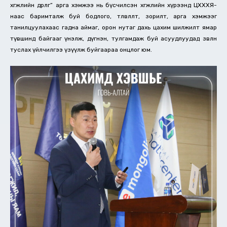
хөгжлийн өдөрлөг” арга хэмжээ нь бүсчилсэн хөгжлийн хүрээнд ЦХХХЯ-
наас баримталж буй бодлого, төлөвлөлт, зорилт, арга хэмжээг
танилцуулахаас гадна аймаг, орон нутаг дахь цахим шилжилт ямар
түвшинд байгааг үнэлж, дүгнэн, тулгамдаж буй асуудлуудад зөвлөн
туслах үйлчилгээ үзүүлж буйгаараа онцлог юм.