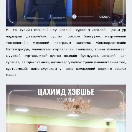
Мөн төр, хувийн хэвшлийн түншлэлийн хүрээнд иргэдийн цахим ур
чадварыг дээшлүүлэх сургалт зохион байгуулж, мэдээллийн
технологийн үндэсний программ хангамж үйлдвэрлэгчдийн
бүтээгдэхүүн, үйлчилгээг сурталчлан таниулах, төрийн үйлчилгээг
шуурхай, хүртээмжтэй хүргэх нөхцөлийг бүрдүүлэх, иргэдийн цаг
хугацаа, зардлыг хэмнэх, цахимаар үзүүлэх төрийн үйлчилгээний тоо,
хүртээмжийг нэмэгдүүлэхэд уг арга хэмжээний зорилго оршиж
байна.