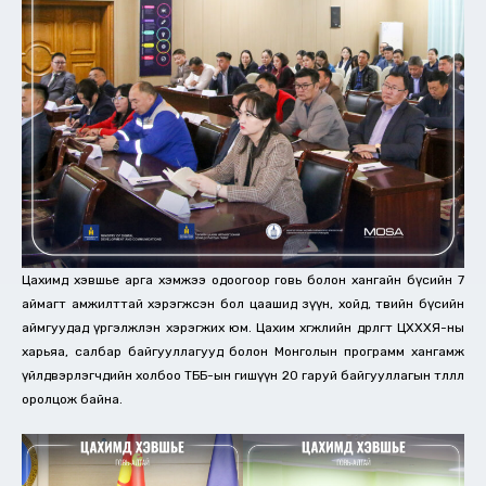
Цахимд хэвшье арга хэмжээ одоогоор говь болон хангайн бүсийн 7
аймагт амжилттай хэрэгжсэн бол цаашид зүүн, хойд, төвийн бүсийн
аймгуудад үргэлжлэн хэрэгжих юм. Цахим хөгжлийн өдөрлөгт ЦХХХЯ-ны
харьяа, салбар байгууллагууд болон Монголын программ хангамж
үйлдвэрлэгчдийн холбоо ТББ-ын гишүүн 20 гаруй байгууллагын төлөөлөл
оролцож байна.