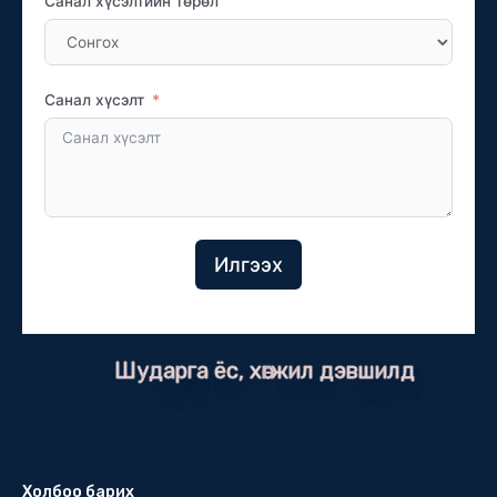
Санал хүсэлтийн төрөл
Санал хүсэлт
Илгээх
Шударга ёс, хөгжил дэвшилд
Холбоо барих