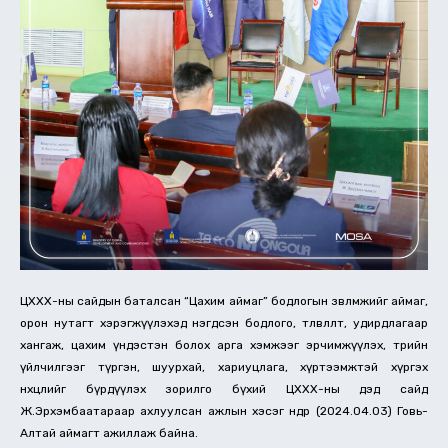
ЦХХХ-ны сайдын баталсан “Цахим аймаг” бодлогын зөвлөмжийг аймаг,
орон нутагт хэрэгжүүлэхэд нэгдсэн бодлого, төлөвлөлт, удирдлагаар
хангаж, цахим үндэстэн болох арга хэмжээг эрчимжүүлэх, төрийн
үйлчилгээг түргэн, шуурхай, хариуцлага, хүртээмжтэй хүргэх
нөхцөлийг бүрдүүлэх зорилго бүхий ЦХХХ-ны дэд сайд
Ж.Эрхэмбаатараар ахлуулсан ажлын хэсэг өнөөдөр (2024.04.03) Говь-
Алтай аймагт ажиллаж байна.