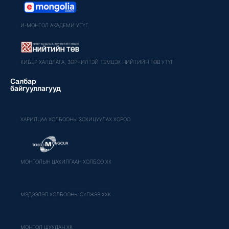
И-МОНГОЛ АКАДЕМИ УТҮГ
КИБЕР ХАЛДЛАГА, ЗӨРЧИЛТЭЙ ТЭМЦЭХ НИЙТИЙН ТӨВ УТҮГ
Салбар
байгууллагууд
ХАРИЛЦАА ХОЛБООНЫ ЗОХИЦУУЛАХ ХОРОО
МОНГОЛЫН ЦАХИЛГААН ХОЛБОО ХК
МЭДЭЭЛЭЛ ХОЛБООНЫ СҮЛЖЭЭ ХХК
МОНГОЛ ШУУДАН ХК