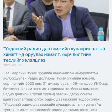
“Үндэсний радио давтамжийн хуваарилалтын
хүснэгт”-д оруулах нэмэлт, өөрчлөлтийн
төслийг хэлэлцлээ
2023-03-07
Зөвшөөрлийн тухай хуулийн шинэчилсэн найруулгатай
холбогдуулан Радио долгионы тухай хуулийн нэмэлт,
өөрчлөлтийг 2023 оны 01 дүгээр сарын 06-ны өдөр УИХ-аар
баталсан. Цахим хөгжил, харилцаа холбооны яамнаас
Радио долгионы тухай хуульд заасны дагуу сонгон
шалгаруулалтаар олгох радио давтамжийг тодорхойлж,
“Үндэсний радио давтамжийн хуваарилалтын хүснэгт”-д
тусгах нэмэлт, өөрчлөлтийг радио давтамж эзэмшигч