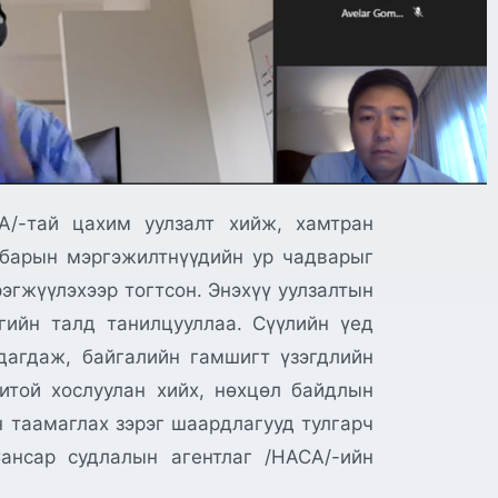
/-тай цахим уулзалт хийж, хамтран
лбарын мэргэжилтнүүдийн ур чадварыг
эгжүүлэхээр тогтсон. Энэхүү уулзалтын
гийн талд танилцууллаа. Сүүлийн үед
дагдаж, байгалийн гамшигт үзэгдлийн
итой хослуулан хийх, нөхцөл байдлын
н таамаглах зэрэг шаардлагууд тулгарч
ансар судлалын агентлаг /НАСА/-ийн