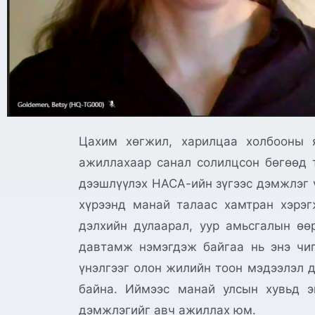
Цахим хөгжил, харилцаа холбооны 
ажиллахаар санал солилцсон бөгөөд 
дээшлүүлэх НАСА-ийн зүгээс дэмжлэг ү
хүрээнд манай талаас хамтран хэрэг
дэлхийн дулаарал, уур амьсгалын өө
давтамж нэмэгдэж байгаа нь энэ чиг
үнэлгээг олон жилийн тоон мэдээлэл д
байна. Иймээс манай улсын хувьд э
дэмжлэгийг авч ажиллах юм.