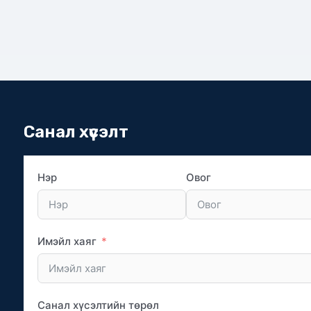
Санал хүсэлт
Нэр
Овог
Имэйл хаяг
Санал хүсэлтийн төрөл