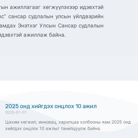
тын ажиллагааг хөгжүүлэхээр идэвхтэй
ос” сансар судлалын улсын үйлдвэрийн
рамдах Энэтхэг Улсын Сансар судлалын
 идэвхтэй ажиллаж байна.
2025 онд хийгдэх онцлох 10 ажил
2025-01-01
Цахим хөгжил, инновац, харилцаа холбооны яам 2025 онд
хийгдэх онцлох 10 ажлыг танилцуулж байна.