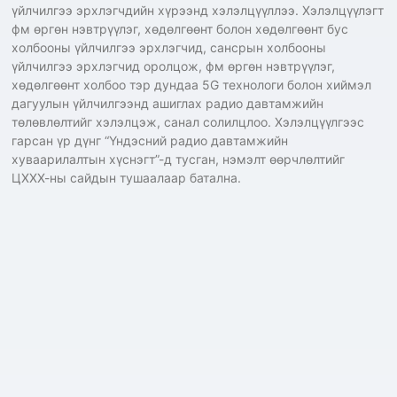
үйлчилгээ эрхлэгчдийн хүрээнд хэлэлцүүллээ. Хэлэлцүүлэгт
фм өргөн нэвтрүүлэг, хөдөлгөөнт болон хөдөлгөөнт бус
холбооны үйлчилгээ эрхлэгчид, сансрын холбооны
үйлчилгээ эрхлэгчид оролцож, фм өргөн нэвтрүүлэг,
хөдөлгөөнт холбоо тэр дундаа 5G технологи болон хиймэл
дагуулын үйлчилгээнд ашиглах радио давтамжийн
төлөвлөлтийг хэлэлцэж, санал солилцлоо. Хэлэлцүүлгээс
гарсан үр дүнг “Үндэсний радио давтамжийн
хуваарилалтын хүснэгт”-д тусган, нэмэлт өөрчлөлтийг
ЦХХХ-ны сайдын тушаалаар батална.