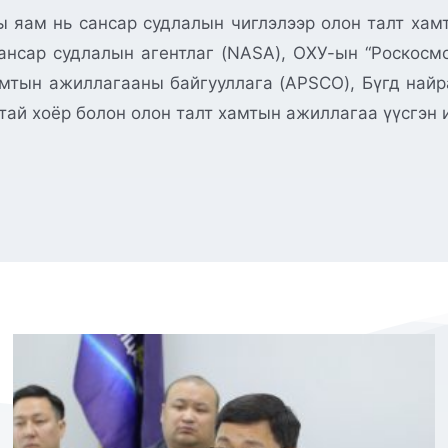
 яам нь сансар судлалын чиглэлээр олон талт хам
нсар судлалын агентлаг (NASA), ОХУ-ын “Роскосм
амтын ажиллагааны байгууллага (APSCO), Бүгд най
дтай хоёр болон олон талт хамтын ажиллагаа үүсгэн