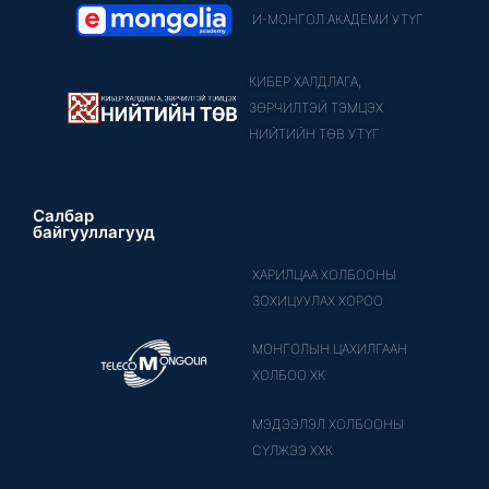
И-МОНГОЛ АКАДЕМИ УТҮГ
КИБЕР ХАЛДЛАГА,
ЗӨРЧИЛТЭЙ ТЭМЦЭХ
НИЙТИЙН ТӨВ УТҮГ
Салбар
байгууллагууд
ХАРИЛЦАА ХОЛБООНЫ
ЗОХИЦУУЛАХ ХОРОО
МОНГОЛЫН ЦАХИЛГААН
ХОЛБОО ХК
МЭДЭЭЛЭЛ ХОЛБООНЫ
СҮЛЖЭЭ ХХК