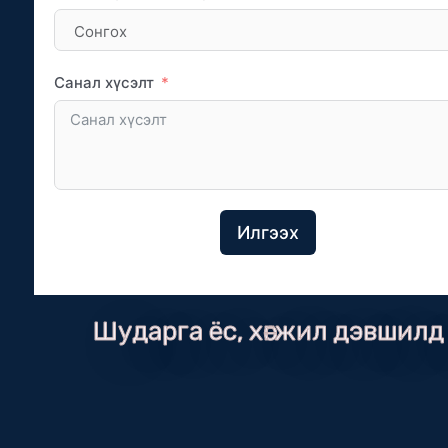
Санал хүсэлт
Илгээх
Шударга ёс, хөгжил дэвшилд