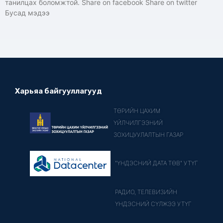
танилцах боломжтой. Share on facebook Share on twitter
Бусад мэдээ
Харьяа байгууллагууд
ТӨРИЙН ЦАХИМ
ҮЙЛЧИЛГЭЭНИЙ
ЗОХИЦУУЛАЛТЫН ГАЗАР
"ҮНДЭСНИЙ ДАТА ТӨВ" УТҮГ
РАДИО, ТЕЛЕВИЗИЙН
ҮНДЭСНИЙ СҮЛЖЭЭ УТҮГ