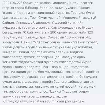
/2021.06.22/ Харилцаа холбоо, мэдээллийн технологийн
газрын дарга Б.Болор-Эрдэнэд танилцууллаа. “Цахим
Үндэстэн” эрдэм шинжилгээний хурал нь Тоон дэд бүтэц,
Цахим засаглал, Тоон бичиг үсэгтэй, Мэдээллийн аюулгүй
байдал, Инновац үйлдвэрлэл, Үндэсний хөгжлийн
хурдасгуур гэсэн зургаан салбар хуралдаанаас бүрдэн
бөгөөд нийт 70 байгууллагын 200 орчим зохиогчийн 120
гаруй өгүүлэл хэлэлцэгдэв. Салбарын 100 жилийн ойд
зориулсан “Цахим Үндэстэн” эрдэм шинжилгээний хуралд
хэлэлцэгдсэн өгүүлэл нь шинжлэх ухааны үндэслэлтэй,
шинэлэг шийдэл, ололт амжилтыг төрийн бодлого
төлөвлөлтөд тусгаж, салбарын цаашлаад улс орны
хөгжлийг тодорхойлоход чухал ач холбогдолтой хурал
болсон талаар эрдэмтэн багш нар онцлон тэмдэглэв.
Цаашид харилцаа холбоо мэдээллийн технологийн салбарт
төр, эрдэмтэн судлаачдын хоорондын холбоог бэхжүүлэн
судалгаанд үндэслэсэн төрийн бодлого шийдвэр гаргах,
хамтын ажиллагааг өргөжүүлэн хүний нөөцийг хөгжүүлэх
чиглэлээр санал солилцлоо. “Цахим Үндэстэн” эрдэм
шинжилгээний хуралд танилцуулагдсан
илтгэлүүдтэй www.enation.edu.mn сайт руу хандаж,