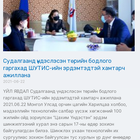
Судалгаанд үндэслэсэн төрийн бодлого
гаргахад ШУТИС-ийн эрдэмтэдтэй хамтарч
ажиллана
2021-06-22
ҮЙЛ ЯВДАЛ Судалгаанд үндэслэсэн төрийн бодлого
гаргахад ШУТИС-ийн эрдэмтэдтэй хамтарч ажиллана
2021.06.22 Монгол Улсад орчин цагийн Харилцаа холбоо,
мэдээллийн технологийн салбар үүсэж хөгжсөний 100
жилийн ойд зориулсан “Цахим Үндэстэн” эрдэм
шинжилгээний хурал энэ сарын 17-ны өдөр зохион
байгуулагдсан билээ. Шинжлэх ухаан технологийн их
сургуулиас зохион байгуулсан тус хурлын үр дүнг өнөөдөр