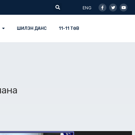
Facebook-
Twitter
Youtu
Search
f
ENG
ШИЛЭН ДАНС
11-11 ТӨВ
лана