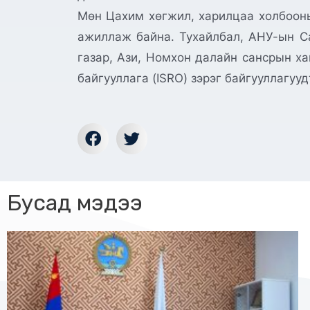
Мөн Цахим хөгжил, харилцаа холбооны
ажиллаж байна. Тухайлбал, АНУ-ын Са
газар, Ази, Номхон далайн сансрын х
байгууллага (ISRO) зэрэг байгууллагуу
Бусад мэдээ