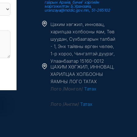
газрын Архив, бичиг хэргийн
мэргэжилтэн Б.Уранзаяа,
uranzaya@mddic.gov.mn, 51-265102
Цахим хөгжил, инновац,
харилцаа холбооны яам, Төв
шуудан, Сүхбаатарын талбай
- 1, Энх тайвны өргөн чөлөө,
1-р хороо, Чингэлтэй дүүрэг,
Улаанбаатар 15160-0012
ЦАХИМ ХӨГЖИЛ, ИННОВАЦ,
ХАРИЛЦАА ХОЛБООНЫ
ЯАМНЫ ЛОГО ТАТАХ
Лого /Монгол/
Татах
Лого /Англи/
Татах