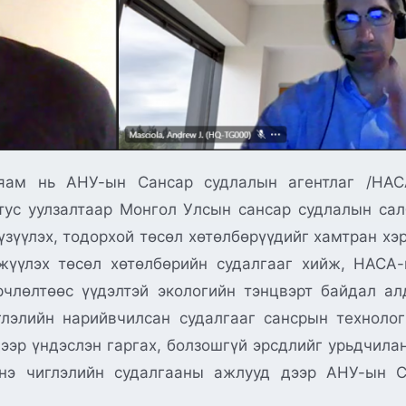
яам нь АНУ-ын Сансар судлалын агентлаг /НАСА
тус уулзалтаар Монгол Улсын сансар судлалын са
зүүлэх, тодорхой төсөл хөтөлбөрүүдийг хамтран хэр
жүүлэх төсөл хөтөлбөрийн судалгааг хийж, НАСА-
рчлөлтөөс үүдэлтэй экологийн тэнцвэрт байдал ал
лэлийн нарийвчилсан судалгааг сансрын технолог
ээр үндэслэн гаргах, болзошгүй эрсдлийг урьдчила
нэ чиглэлийн судалгааны ажлууд дээр АНУ-ын С