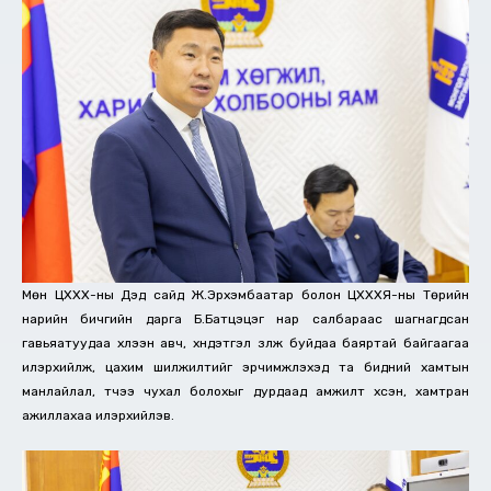
Мөн ЦХХХ-ны Дэд сайд Ж.Эрхэмбаатар болон ЦХХХЯ-ны Төрийн
нарийн бичгийн дарга Б.Батцэцэг нар салбараас шагнагдсан
гавьяатуудаа хүлээн авч, хүндэтгэл үзүүлж буйдаа баяртай байгаагаа
илэрхийлж, цахим шилжилтийг эрчимжүүлэхэд та бидний хамтын
манлайлал, түүчээ чухал болохыг дурдаад амжилт хүсэн, хамтран
ажиллахаа илэрхийлэв.