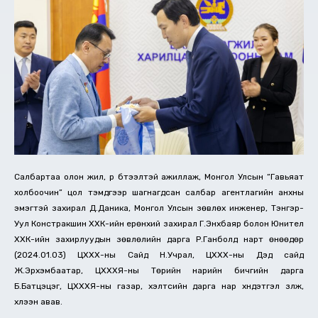
Салбартаа олон жил, үр бүтээлтэй ажиллаж, Монгол Улсын “Гавьяат
холбоочин” цол тэмдгээр шагнагдсан салбар агентлагийн анхны
эмэгтэй захирал Д.Даника, Монгол Улсын зөвлөх инженер, Тэнгэр-
Уул Констракшин ХХК-ийн ерөнхий захирал Г.Энхбаяр болон Юнител
ХХК-ийн захирлуудын зөвлөлийн дарга Р.Ганболд нарт өнөөдөр
(2024.01.03) ЦХХХ-ны Сайд Н.Учрал, ЦХХХ-ны Дэд сайд
Ж.Эрхэмбаатар, ЦХХХЯ-ны Төрийн нарийн бичгийн дарга
Б.Батцэцэг, ЦХХХЯ-ны газар, хэлтсийн дарга нар хүндэтгэл үзүүлж,
хүлээн авав.