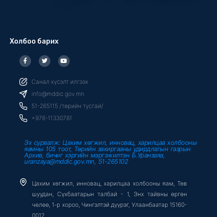
Холбоо барих
F
T
Y
a
w
o
c
i
u
e
t
t
b
t
u
Санал хүсэлт илгээх
o
e
b
o
r
e
info@mddic.gov.mn
k
-
51-265115 /төрийн тусгай/
f
+976-11330781
Эх сурвалж: Цахим хөгжил, инновац, харилцаа холбооны
яамны 105 тоот, Төрийн захиргааны удирдлагын газрын
Архив, бичиг хэргийн мэргэжилтэн Б.Уранзаяа,
uranzaya@mddic.gov.mn, 51-265102
Цахим хөгжил, инновац, харилцаа холбооны яам, Төв
шуудан, Сүхбаатарын талбай - 1, Энх тайвны өргөн
чөлөө, 1-р хороо, Чингэлтэй дүүрэг, Улаанбаатар 15160-
0012