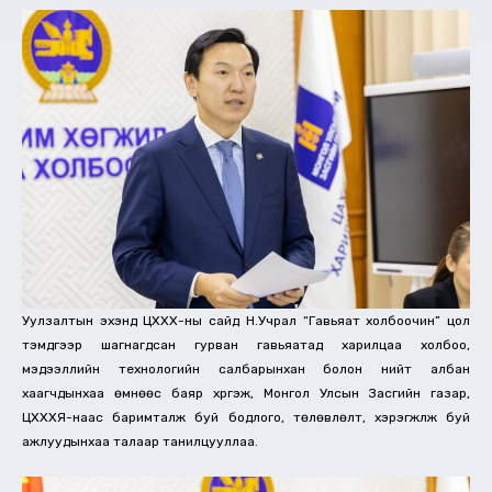
Уулзалтын эхэнд ЦХХХ-ны сайд Н.Учрал “Гавьяат холбоочин” цол
тэмдгээр шагнагдсан гурван гавьяатад харилцаа холбоо,
мэдээллийн технологийн салбарынхан болон нийт албан
хаагчдынхаа өмнөөс баяр хүргэж, Монгол Улсын Засгийн газар,
ЦХХХЯ-наас баримталж буй бодлого, төлөвлөлт, хэрэгжүүлж буй
ажлуудынхаа талаар танилцууллаа.