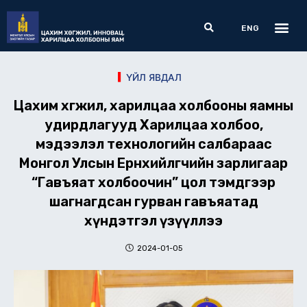
Skip
Me
Search
to
ENG
content
ҮЙЛ ЯВДАЛ
Цахим хөгжил, харилцаа холбооны яамны
удирдлагууд Харилцаа холбоо,
мэдээлэл технологийн салбараас
Монгол Улсын Ерөнхийлөгчийн зарлигаар
“Гавъяат холбоочин” цол тэмдгээр
шагнагдсан гурван гавъяатад
хүндэтгэл үзүүллээ
2024-01-05