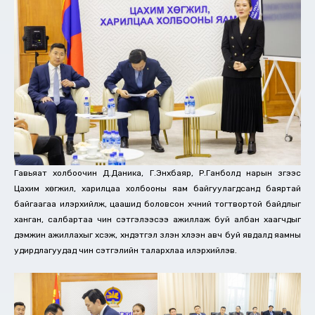
Гавьяат холбоочин Д.Даника, Г.Энхбаяр, Р.Ганболд нарын зүгээс
Цахим хөгжил, харилцаа холбооны яам байгуулагдсанд баяртай
байгаагаа илэрхийлж, цаашид боловсон хүчний тогтвортой байдлыг
ханган, салбартаа чин сэтгэлээсээ ажиллаж буй албан хаагчдыг
дэмжин ажиллахыг хүсэж, хүндэтгэл үзүүлэн хүлээн авч буй явдалд яамны
удирдлагуудад чин сэтгэлийн талархлаа илэрхийлэв.