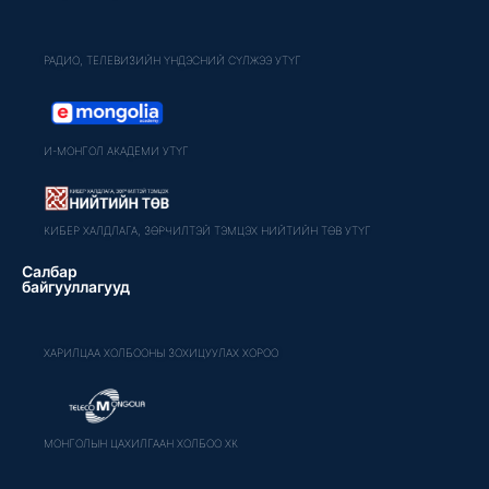
РАДИО, ТЕЛЕВИЗИЙН ҮНДЭСНИЙ СҮЛЖЭЭ УТҮГ
И-МОНГОЛ АКАДЕМИ УТҮГ
КИБЕР ХАЛДЛАГА, ЗӨРЧИЛТЭЙ ТЭМЦЭХ НИЙТИЙН ТӨВ УТҮГ
Салбар
байгууллагууд
ХАРИЛЦАА ХОЛБООНЫ ЗОХИЦУУЛАХ ХОРОО
МОНГОЛЫН ЦАХИЛГААН ХОЛБОО ХК