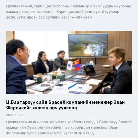
Цахим хөгжил, харилцаа холбооны сайдын эрхлэх асуудлын хүрээнд
хамаарах зарим харилцааг Харилцаа холбооны тухай хуулиар
зохицуулж ирсэн.Тус хуулийн хэрэгжилтийн үр
Ц.Баатархүү сайд SpaceX компанийн менежер Эван
Ферликийг хүлээн авч уулзлаа
2024-10-10
Цахим хөгжил инновац харилцаа холбооны сайд Ц.Баатархүү SpaceX
компанийн Хөөргөлтийн үйлчилгээ хариуцсан менежер Эван
Ферликийг хүлээн авч уулзлаа. Уулзалтын эхэнд