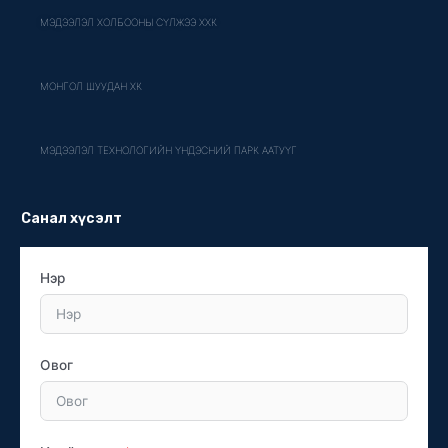
МЭДЭЭЛЭЛ ХОЛБООНЫ СҮЛЖЭЭ ХХК
МОНГОЛ ШУУДАН ХК
МЭДЭЭЛЭЛ ТЕХНОЛОГИЙН ҮНДЭСНИЙ ПАРК ААТУҮГ
Санал хүсэлт
Нэр
Овог