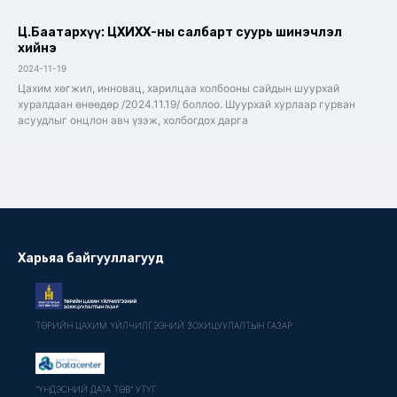
Ц.Баатархүү: ЦХИХХ-ны салбарт суурь шинэчлэл
хийнэ
2024-11-19
Цахим хөгжил, инновац, харилцаа холбооны сайдын шуурхай
хуралдаан өнөөдөр /2024.11.19/ боллоо. Шуурхай хурлаар гурван
асуудлыг онцлон авч үзэж, холбогдох дарга
Харьяа байгууллагууд
ТӨРИЙН ЦАХИМ ҮЙЛЧИЛГЭЭНИЙ ЗОХИЦУУЛАЛТЫН ГАЗАР
"ҮНДЭСНИЙ ДАТА ТӨВ" УТҮГ