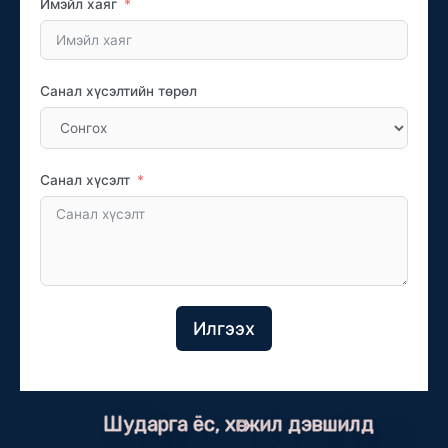
Имэйл хаяг
Санал хүсэлтийн төрөл
Санал хүсэлт
Илгээх
Шударга ёс, хөгжил дэвшилд