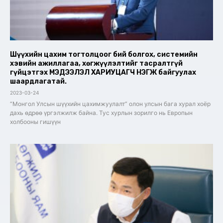
Шүүхийн цахим тогтолцоог бий болгох, системийн
хэвийн ажиллагаа, хөгжүүлэлтийг тасралтгүй
гүйцэтгэх МЭДЭЭЛЭЛ ХАРИУЦАГЧ НЭГЖ байгуулах
шаардлагатай.
2023-03-24
“Монгол Улсын шүүхийн цахимжуулалт” олон улсын бага хурал хоёр
дахь өдрөө үргэлжилж байна. Тус хурлын зорилго нь Европын
холбооны гишүүн