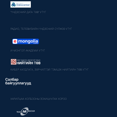
"ҮНДЭСНИЙ ДАТА ТӨВ" УТҮГ
РАДИО, ТЕЛЕВИЗИЙН ҮНДЭСНИЙ СҮЛЖЭЭ УТҮГ
И-МОНГОЛ АКАДЕМИ УТҮГ
КИБЕР ХАЛДЛАГА, ЗӨРЧИЛТЭЙ ТЭМЦЭХ НИЙТИЙН ТӨВ УТҮГ
Салбар
байгууллагууд
ХАРИЛЦАА ХОЛБООНЫ ЗОХИЦУУЛАХ ХОРОО