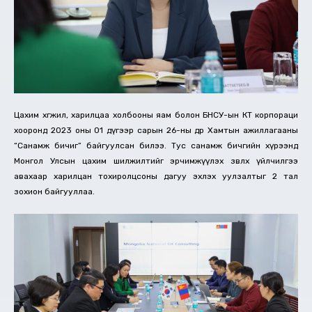
Цахим хөгжил, харилцаа холбооны яам болон БНСУ-ын КТ корпораци
хооронд 2023 оны 01 дүгээр сарын 26-ны өдөр Хамтын ажиллагааны
“Санамж бичиг” байгуулсан билээ. Тус санамж бичгийн хүрээнд
Монгол Улсын цахим шилжилтийг эрчимжүүлэх зөвлөх үйлчилгээ
авахаар харилцан тохиролцсоны дагуу эхлэх уулзалтыг 2 тал
зохион байгууллаа.