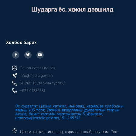
Шударга ёс, хөгжил дэвшилд
Холбоо барих
F
T
Y
a
w
o
c
i
u
e
t
t
b
t
u
Санал хүсэлт илгээх
o
e
b
o
r
e
info@mddic.gov.mn
k
-
51-265115 /төрийн тусгай/
f
+976-11330781
Эх сурвалж: Цахим хөгжил, инновац, харилцаа холбооны
яамны 105 тоот, Төрийн захиргааны удирдлагын газрын
Архив, бичиг хэргийн мэргэжилтэн Б.Уранзаяа,
uranzaya@mddic.gov.mn, 51-265102
Цахим хөгжил, инновац, харилцаа холбооны яам, Төв