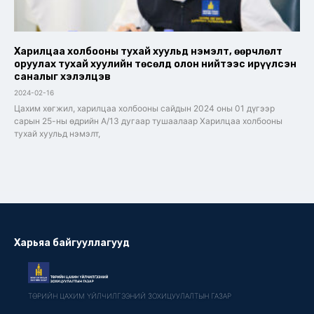
Харилцаа холбооны тухай хуульд нэмэлт, өөрчлөлт
оруулах тухай хуулийн төсөлд олон нийтээс ирүүлсэн
саналыг хэлэлцэв
2024-02-16
Цахим хөгжил, харилцаа холбооны сайдын 2024 оны 01 дүгээр
сарын 25-ны өдрийн А/13 дугаар тушаалаар Харилцаа холбооны
тухай хуульд нэмэлт,
Харьяа байгууллагууд
ТӨРИЙН ЦАХИМ ҮЙЛЧИЛГЭЭНИЙ ЗОХИЦУУЛАЛТЫН ГАЗАР