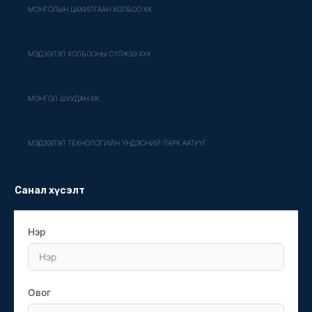
МОНГОЛЫН ЦАХИЛГААН ХОЛБОО ХК
МЭДЭЭЛЭЛ ХОЛБООНЫ СҮЛЖЭЭ ХХК
МОНГОЛ ШУУДАН ХК
МЭДЭЭЛЭЛ ТЕХНОЛОГИЙН ҮНДЭСНИЙ ПАРК ААТУҮГ
Санал хүсэлт
Нэр
Овог