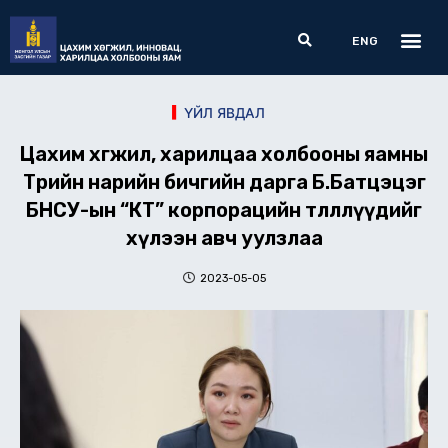
Skip
Me
Search
to
ENG
content
ҮЙЛ ЯВДАЛ
Цахим хөгжил, харилцаа холбооны яамны
Төрийн нарийн бичгийн дарга Б.Батцэцэг
БНСУ-ын “КТ” корпорацийн төлөөллүүдийг
хүлээн авч уулзлаа
2023-05-05