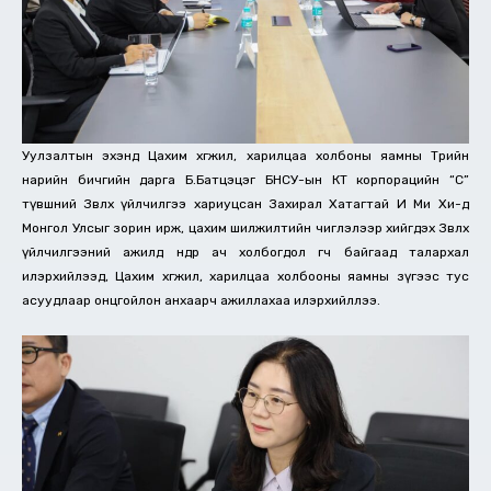
Уулзалтын эхэнд Цахим хөгжил, харилцаа холбоны яамны Төрийн
нарийн бичгийн дарга Б.Батцэцэг БНСУ-ын КТ корпорацийн “С”
түвшний Зөвлөх үйлчилгээ хариуцсан Захирал Хатагтай И Ми Хи-д
Монгол Улсыг зорин ирж, цахим шилжилтийн чиглэлээр хийгдэх Зөвлөх
үйлчилгээний ажилд өндөр ач холбогдол өгч байгаад талархал
илэрхийлээд, Цахим хөгжил, харилцаа холбооны яамны зүгээс тус
асуудлаар онцгойлон анхаарч ажиллахаа илэрхийллээ.