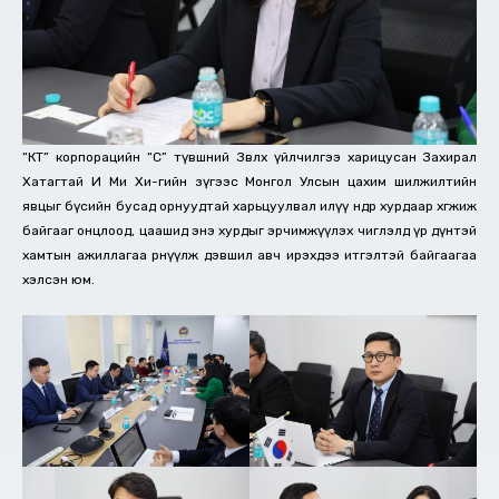
“КТ” корпорацийн “С” түвшний Зөвлөх үйлчилгээ харицусан Захирал
Хатагтай И Ми Хи-гийн зүгээс Монгол Улсын цахим шилжилтийн
явцыг бүсийн бусад орнуудтай харьцуулвал илүү өндөр хурдаар хөгжиж
байгааг онцлоод, цаашид энэ хурдыг эрчимжүүлэх чиглэлд үр дүнтэй
хамтын ажиллагаа өрнүүлж дэвшил авч ирэхдээ итгэлтэй байгаагаа
хэлсэн юм.