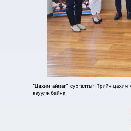
“Цахим аймаг” сургалтыг Төрийн цахим
явуулж байна.