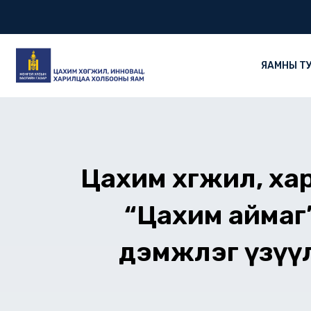
Skip
to
content
ЯАМНЫ Т
Цахим хөгжил, х
“Цахим аймаг
дэмжлэг үзүү