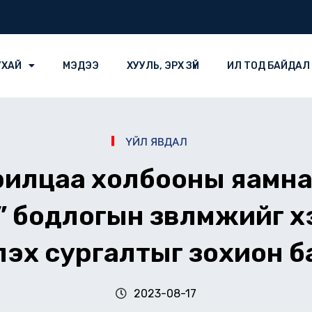
УХАЙ
МЭДЭЭ
ХУУЛЬ, ЭРХ ЗҮЙ
ИЛ ТОД БАЙДАЛ
ҮЙЛ ЯВДАЛ
арилцаа холбооны яамна
” бодлогын зөвлөмжийг 
лэх сургалтыг зохион б
2023-08-17