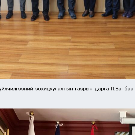
 үйлчилгээний зохицуулалтын газрын дарга П.Батба