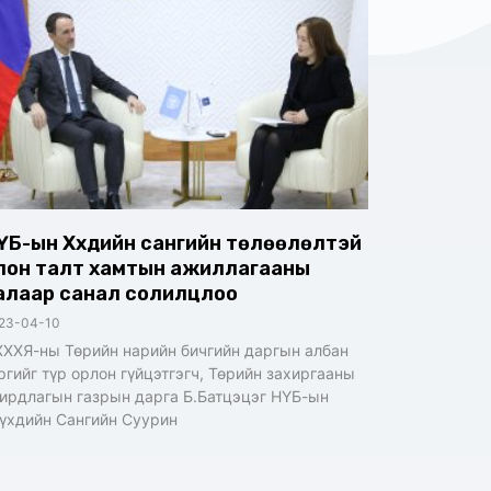
ҮБ-ын Хүүхдийн сангийн төлөөлөлтэй
лон талт хамтын ажиллагааны
алаар санал солилцлоо
23-04-10
ХХЯ-ны Төрийн нарийн бичгийн даргын албан
ргийг түр орлон гүйцэтгэгч, Төрийн захиргааны
ирдлагын газрын дарга Б.Батцэцэг НҮБ-ын
үхдийн Сангийн Суурин