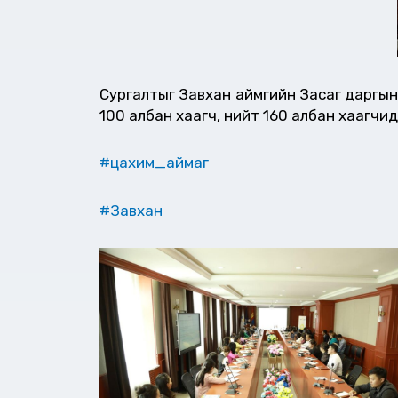
Сургалтыг Завхан аймгийн Засаг даргын
100 албан хаагч, нийт 160 албан хаагчи
#цахим_аймаг
#Завхан