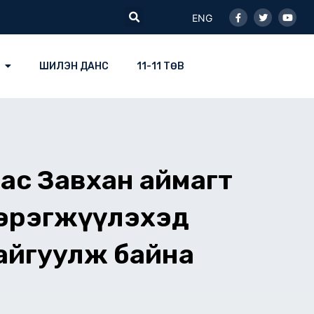
Facebook-
Twitter
Youtu
Search
f
ENG
ШИЛЭН ДАНС
11-11 ТӨВ
ас Завхан аймагт
хэрэгжүүлэхэд
айгуулж байна