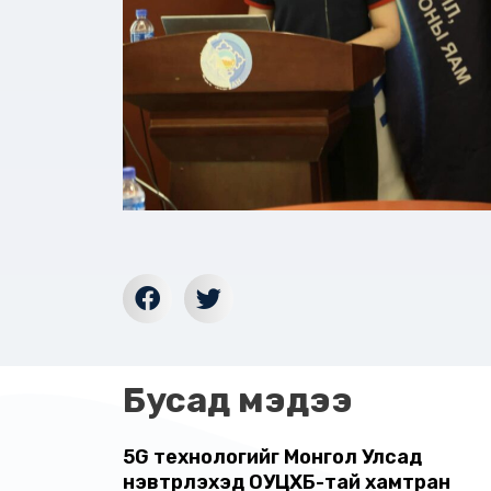
Бусад мэдээ
5G технологийг Монгол Улсад
нэвтрүүлэхэд ОУЦХБ-тай хамтран