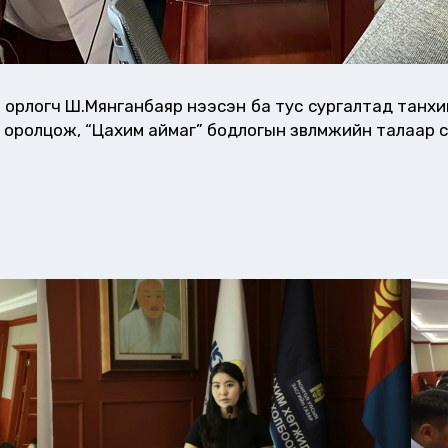
 орлогч Ш.Мянганбаяр нээсэн ба тус сургалтад танхи
д оролцож, “Цахим аймаг” бодлогын зөвлөмжийн талаар