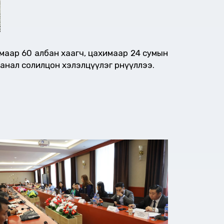
маар 60 албан хаагч, цахимаар 24 сумын
 санал солилцон хэлэлцүүлэг
өрнүүллээ.