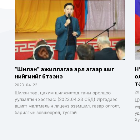
“Шилэн” ажиллагаа эрүүл агаар шиг
Н
нийгмийг бүтээнэ
о
т
2023-04-22
20
Шилэн төр, цахим шилжилтэд таны оролцоо
уулзалтын хэсгээс: (2023.04.23 СБД) Иргэдээс
ЦХ
ашигт малтмалын лиценз эзэмшил, газар олголт,
үү
барилгын зөвшөөрөл, тусгай
уд
Хү