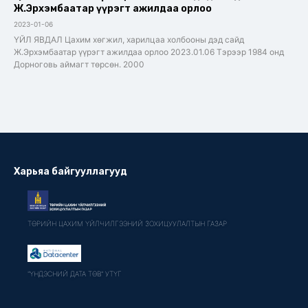
Ж.Эрхэмбаатар үүрэгт ажилдаа орлоо
2023-01-06
ҮЙЛ ЯВДАЛ Цахим хөгжил, харилцаа холбооны дэд сайд
Ж.Эрхэмбаатар үүрэгт ажилдаа орлоо 2023.01.06 Тэрээр 1984 онд
Дорноговь аймагт төрсөн. 2000
Харьяа байгууллагууд
ТӨРИЙН ЦАХИМ ҮЙЛЧИЛГЭЭНИЙ ЗОХИЦУУЛАЛТЫН ГАЗАР
"ҮНДЭСНИЙ ДАТА ТӨВ" УТҮГ