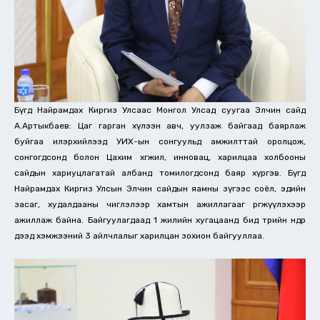
Бүгд Найрамдах Киргиз Улсаас Монгол Улсад суугаа Элчин сайд
А.Артыкбаев: Цаг гарган хүлээн авч, уулзаж байгаад баярлаж
буйгаа илэрхийлээд УИХ-ын сонгуульд амжилттай оролцож,
сонгогдсонд болон Цахим хөгжил, инновац, харилцаа холбооны
сайдын хариуцлагатай албанд томилогдсонд баяр хүргэв. Бүгд
Найрамдах Киргиз Улсын Элчин сайдын яамны зүгээс соёл, эдийн
засаг, худалдааны чиглэлээр хамтын ажиллагааг өргөжүүлэхээр
ажиллаж байна. Байгуулагдаад 1 жилийн хугацаанд бид төрийн өндөр
дээд хэмжээний 3 айлчлалыг харилцан зохион байгууллаа.