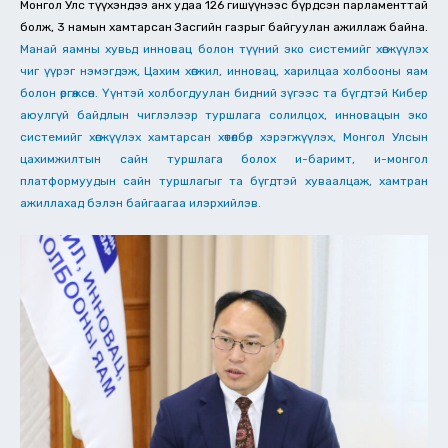
Монгол Улс түүхэндээ анх удаа 126 гишүүнээс бүрдсэн парламенттай
болж, 3 намын хамтарсан Засгийн газрыг байгуулан ажиллаж байна.
Манай яамны хувьд инновац болон түүний эко системийг хөгжүүлэх
чиг үүрэг нэмэгдэж, Цахим хөгжил, инновац, харилцаа холбооны яам
болон өргөжсөн. Үүнтэй холбогдуулан бидний зүгээс та бүгдтэй Кибер
аюулгүй байдлын чиглэлээр туршлага солилцох, инновацын эко
системийг хөгжүүлэх хамтарсан хөтөлбөр хэрэгжүүлэх, Монгол Улсын
цахимжилтын сайн туршлага болох и-баримт, и-монгол
платформуудын сайн туршлагыг та бүгдтэй хуваалцаж, хамтран
ажиллахад бэлэн байгаагаа илэрхийлэв.