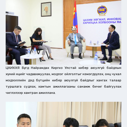
ЦХИХХЯ Бүгд Найрамдах Киргиз Улстай кибер аюулгүй байдлын
хүний нөөцийг чадавхжуулах, мэдлэг ойлголтыг нэмэгдүүлэх, онц чухал
мэдээллийн дэд бүтцийн кибер аюулгүй байдлыг хангах талаар
туршлага судлах, хамтын ажиллагааны санамж бичиг байгуулах
чиглэлээр хамтран ажиллана.