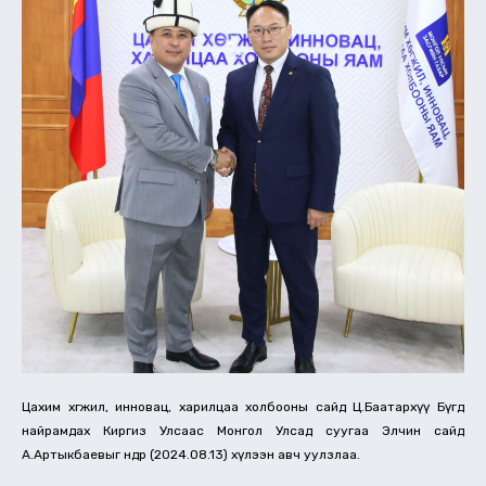
Цахим хөгжил, инновац, харилцаа холбооны сайд Ц.Баатархүү Бүгд
найрамдах Киргиз Улсаас Монгол Улсад суугаа Элчин сайд
А.Артыкбаевыг өнөөдөр (2024.08.13) хүлээн авч уулзлаа.