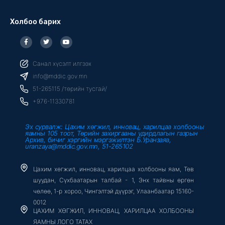
Холбоо барих
F
T
Y
a
w
o
c
i
u
e
t
t
b
t
u
Санал хүсэлт илгээх
o
e
b
o
r
e
info@mddic.gov.mn
k
-
51-265115 /төрийн тусгай/
f
+976-11330781
Эх сурвалж: Цахим хөгжил, инновац, харилцаа холбооны
яамны 105 тоот, Төрийн захиргааны удирдлагын газрын
Архив, бичиг хэргийн мэргэжилтэн Б.Уранзаяа,
uranzaya@mddic.gov.mn, 51-265102
Цахим хөгжил, инновац, харилцаа холбооны яам, Төв
шуудан, Сүхбаатарын талбай - 1, Энх тайвны өргөн
чөлөө, 1-р хороо, Чингэлтэй дүүрэг, Улаанбаатар 15160-
0012
ЦАХИМ ХӨГЖИЛ, ИННОВАЦ, ХАРИЛЦАА ХОЛБООНЫ
ЯАМНЫ ЛОГО ТАТАХ