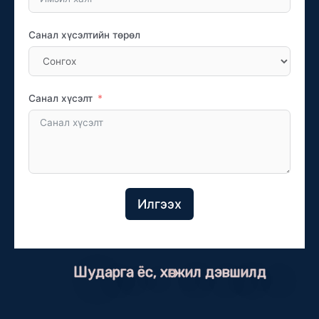
Санал хүсэлтийн төрөл
Санал хүсэлт
Илгээх
Шударга ёс, хөгжил дэвшилд