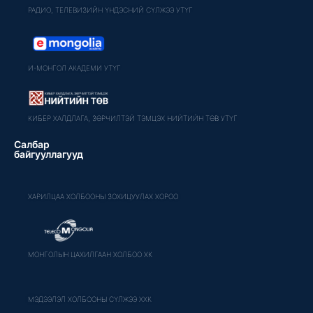
РАДИО, ТЕЛЕВИЗИЙН ҮНДЭСНИЙ СҮЛЖЭЭ УТҮГ
И-МОНГОЛ АКАДЕМИ УТҮГ
КИБЕР ХАЛДЛАГА, ЗӨРЧИЛТЭЙ ТЭМЦЭХ НИЙТИЙН ТӨВ УТҮГ
Салбар
байгууллагууд
ХАРИЛЦАА ХОЛБООНЫ ЗОХИЦУУЛАХ ХОРОО
МОНГОЛЫН ЦАХИЛГААН ХОЛБОО ХК
МЭДЭЭЛЭЛ ХОЛБООНЫ СҮЛЖЭЭ ХХК