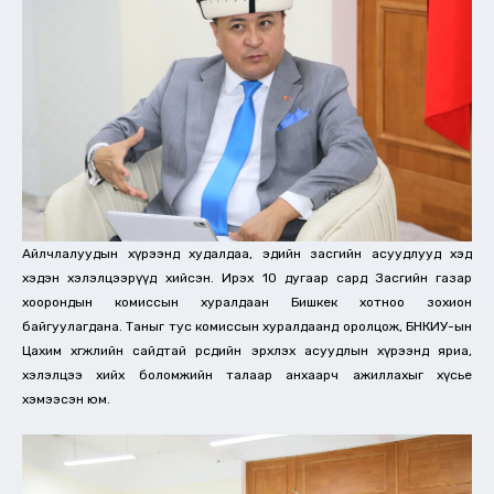
Айлчлалуудын хүрээнд худалдаа, эдийн засгийн асуудлууд хэд
хэдэн хэлэлцээрүүд хийсэн. Ирэх 10 дугаар сард Засгийн газар
хоорондын комиссын хуралдаан Бишкек хотноо зохион
байгуулагдана. Таныг тус комиссын хуралдаанд оролцож, БНКИУ-ын
Цахим хөгжлийн сайдтай өөрсдийн эрхлэх асуудлын хүрээнд яриа,
хэлэлцээ хийх боломжийн талаар анхаарч ажиллахыг хүсье
хэмээсэн юм.