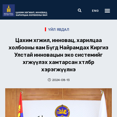
Skip
Me
Search
to
ENG
content
ҮЙЛ ЯВДАЛ
Цахим хөгжил, инновац, харилцаа
холбооны яам Бүгд Найрамдах Киргиз
Улстай инновацын эко системийг
хөгжүүлэх хамтарсан хөтөлбөр
хэрэгжүүлнэ
2024-08-13