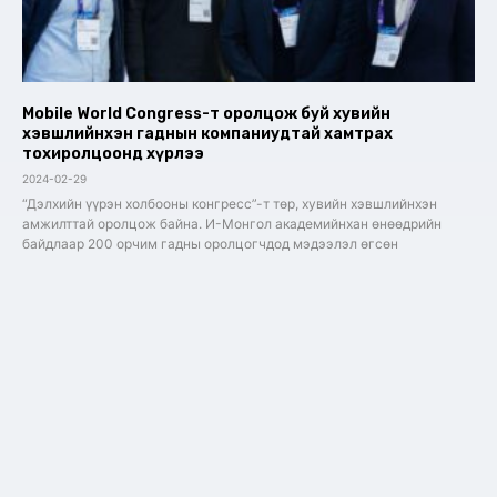
Mobile World Congress-т оролцож буй хувийн
хэвшлийнхэн гаднын компаниудтай хамтрах
тохиролцоонд хүрлээ
2024-02-29
“Дэлхийн үүрэн холбооны конгресс”-т төр, хувийн хэвшлийнхэн
амжилттай оролцож байна. И-Монгол академийнхан өнөөдрийн
байдлаар 200 орчим гадны оролцогчдод мэдээлэл өгсөн