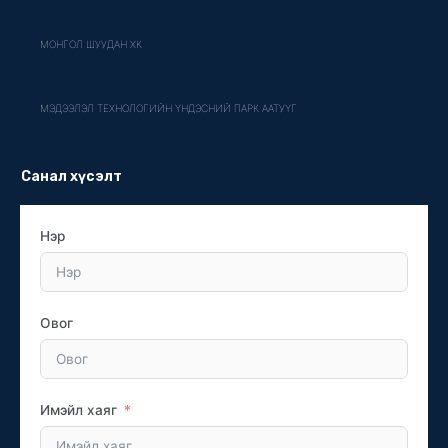
МОНГОЛ ШУУДАН ХК
МЭДЭЭЛЭЛ ТЕХНОЛОГИЙН ҮНДЭСНИЙ ПАРК ААТУҮГ
Санал хүсэлт
Нэр
Овог
Имэйл хаяг