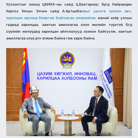
Уулзалтын эхэнд ЦХИХХ-ны сайд Ц.Баатархүү
:
Бүгд Найрамдах
Киргиз Улсын Элчин сайд А.Артыкба
ев
ыг урилга хүлээн авч,
хүрэлцэн ирсэнд баяртай байгаагаа илэрхийлж,
манай хоёр улсын
гадаад харилцаа, хамтын ажиллагаа олон жилийн түүхтэй бөгөөд
сүүлийн жилүүдэд харилцан айлчлалууд зохион байгуулж, хамтын
ажиллагаа илүү өргөн хөгжиж байна гэж харж байна.