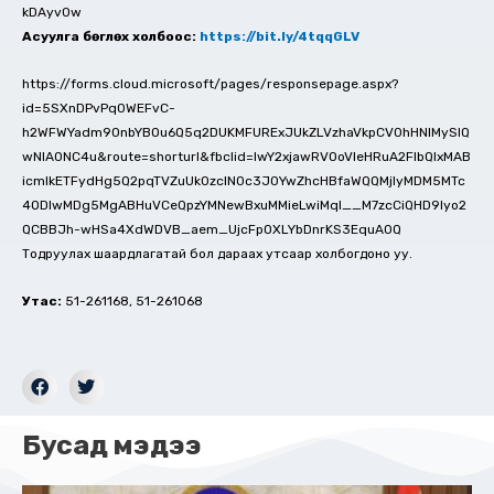
kDAyv0w
Асуулга бөглөх холбоос:
https://bit.ly/4tqqGLV
https://forms.cloud.microsoft/pages/responsepage.aspx?
id=5SXnDPvPq0WEFvC-
h2WFWYadm90nbYBOu6Q5q2DUKMFURExJUkZLVzhaVkpCV0hHNlMySlQ
wNlA0NC4u&route=shorturl&fbclid=IwY2xjawRVOoVleHRuA2FlbQIxMAB
icmlkETFydHg5Q2pqTVZuUk0zclN0c3J0YwZhcHBfaWQQMjIyMDM5MTc
4ODIwMDg5MgABHuVCeQpzYMNewBxuMMieLwiMqI__M7zcCiQHD9lyo2
QCBBJh-wHSa4XdWDVB_aem_UjcFpOXLYbDnrKS3EquA0Q
Тодруулах шаардлагатай бол дараах утсаар холбогдоно уу.
Утас:
51-261168, 51-261068
Бусад мэдээ