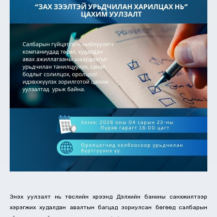
Энэхүү уулзалт нь төслийн хүрээнд Дэлхийн банкны санхүүжилтээр
хэрэгжих худалдан авалтын багцад зориулсан бөгөөд салбарын