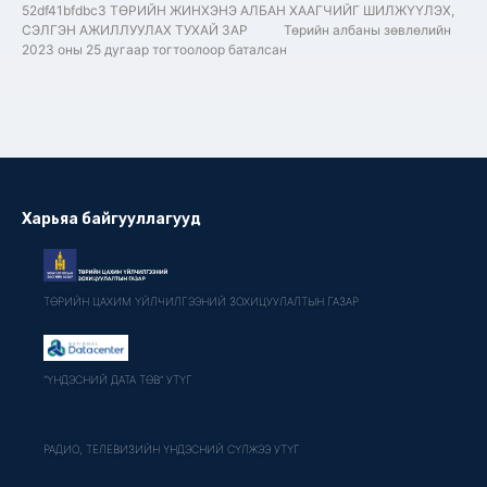
52df41bfdbc3 ТӨРИЙН ЖИНХЭНЭ АЛБАН ХААГЧИЙГ ШИЛЖҮҮЛЭХ,
СЭЛГЭН АЖИЛЛУУЛАХ ТУХАЙ ЗАР Төрийн албаны зөвлөлийн
2023 оны 25 дугаар тогтоолоор баталсан
Харьяа байгууллагууд
ТӨРИЙН ЦАХИМ ҮЙЛЧИЛГЭЭНИЙ ЗОХИЦУУЛАЛТЫН ГАЗАР
"ҮНДЭСНИЙ ДАТА ТӨВ" УТҮГ
РАДИО, ТЕЛЕВИЗИЙН ҮНДЭСНИЙ СҮЛЖЭЭ УТҮГ