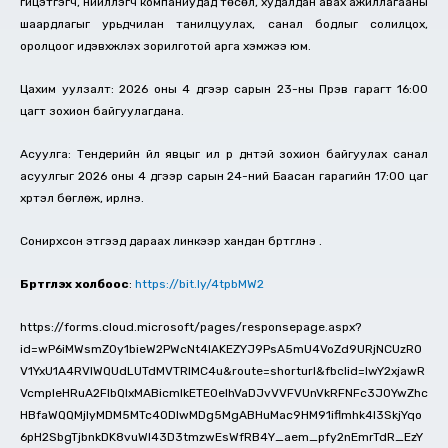
гүйцэтгэгч, нийлүүлэгч компаниудад төсөл, худалдан авах ажиллагааны
шаардлагыг урьдчилан танилцуулах, санал бодлыг солилцох,
оролцоог идэвхжүүлэх зорилготой арга хэмжээ юм.
Цахим уулзалт: 2026 оны 4 дүгээр сарын 23-ны Пүрэв гарагт 16:00
цагт зохион байгуулагдана.
Асуулга: Тендерийн үйл явцыг илүү үр дүнтэй зохион байгуулах санал
асуулгыг 2026 оны 4 дүгээр сарын 24-ний Баасан гарагийн 17:00 цаг
хүртэл бөглөж, ирүүлнэ.
Сонирхсон этгээд дараах линкээр хандан бүртгүүлнэ үү.
Бүртгүүлэх холбоос
:
https://bit.ly/4tpbMW2
https://forms.cloud.microsoft/pages/responsepage.aspx?
id=wP6iMWsmZ0y1bieW2PWcNt4IAKEZYJ9PsA5mU4VoZd9URjNCUzRO
V1YxU1A4RVlWQUdLUTdMVTRIMC4u&route=shorturl&fbclid=IwY2xjawR
VcmpleHRuA2FlbQIxMABicmlkETE0elhVaDJvVVFVUnVkRFNFc3J0YwZhc
HBfaWQQMjIyMDM5MTc4ODIwMDg5MgABHuMac9HM91iflmhk4I3SkjYqo
6pH2SbgTjbnkDK8vuWI43D3tmzwEsWfRB4Y_aem_pfy2nEmrTdR_EzY