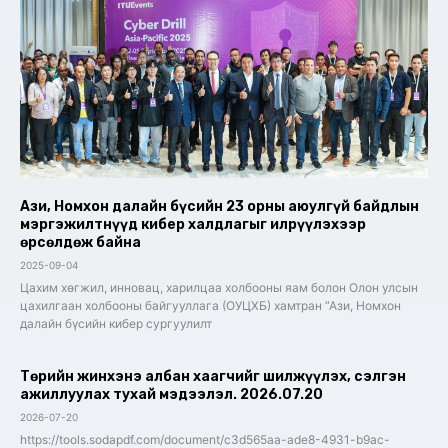
Ази, Номхон далайн бүсийн 23 орны аюулгүй байдлын
мэргэжилтнүүд кибер халдлагыг илрүүлэхээр
өрсөлдөж байна
2025-09-04
Цахим хөгжил, инновац, харилцаа холбооны яам болон Олон улсын
цахилгаан холбооны байгууллага (ОУЦХБ) хамтран “Ази, Номхон
далайн бүсийн кибер сургуулилт
Төрийн жинхэнэ албан хаагчийг шилжүүлэх, сэлгэн
ажиллуулах тухай мэдээлэл. 2026.07.20
2026-07-20
https://tools.sodapdf.com/document/c3d565aa-ade8-4931-b9ac-