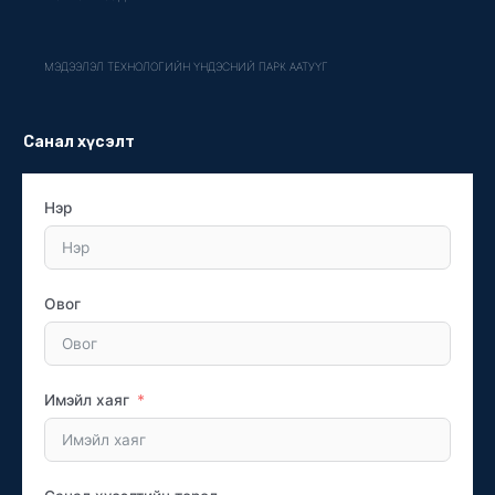
МЭДЭЭЛЭЛ ТЕХНОЛОГИЙН ҮНДЭСНИЙ ПАРК ААТУҮГ
Санал хүсэлт
Нэр
Овог
Имэйл хаяг