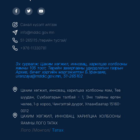
F
T
Y
a
w
o
c
i
u
e
t
t
b
t
u
Санал хүсэлт илгээх
o
e
b
o
r
e
info@mddic.gov.mn
k
-
51-265115 /төрийн тусгай/
f
+976-11330781
Эх сурвалж: Цахим хөгжил, инновац, харилцаа холбооны
яамны 105 тоот, Төрийн захиргааны удирдлагын газрын
Архив, бичиг хэргийн мэргэжилтэн Б.Уранзаяа,
uranzaya@mddic.gov.mn, 51-265102
Цахим хөгжил, инновац, харилцаа холбооны яам, Төв
шуудан, Сүхбаатарын талбай - 1, Энх тайвны өргөн
чөлөө, 1-р хороо, Чингэлтэй дүүрэг, Улаанбаатар 15160-
0012
ЦАХИМ ХӨГЖИЛ, ИННОВАЦ, ХАРИЛЦАА ХОЛБООНЫ
ЯАМНЫ ЛОГО ТАТАХ
Лого /Монгол/
Татах