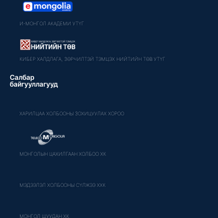
И-МОНГОЛ АКАДЕМИ УТҮГ
КИБЕР ХАЛДЛАГА, ЗӨРЧИЛТЭЙ ТЭМЦЭХ НИЙТИЙН ТӨВ УТҮГ
Салбар
байгууллагууд
ХАРИЛЦАА ХОЛБООНЫ ЗОХИЦУУЛАХ ХОРОО
МОНГОЛЫН ЦАХИЛГААН ХОЛБОО ХК
МЭДЭЭЛЭЛ ХОЛБООНЫ СҮЛЖЭЭ ХХК
МОНГОЛ ШУУДАН ХК