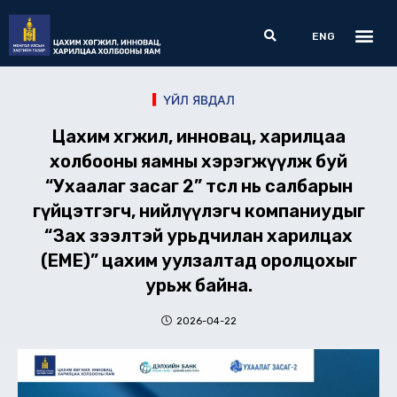
Skip
Me
Search
to
ENG
content
ҮЙЛ ЯВДАЛ
Цахим хөгжил, инновац, харилцаа
холбооны яамны хэрэгжүүлж буй
“Ухаалаг засаг 2” төсөл нь салбарын
гүйцэтгэгч, нийлүүлэгч компаниудыг
“Зах зээлтэй урьдчилан харилцах
(EME)” цахим уулзалтад оролцохыг
урьж байна.
2026-04-22