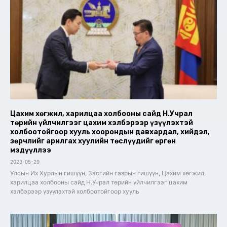
Цахим хөгжил, харилцаа холбооны сайд Н.Учрал
төрийн үйлчилгээг цахим хэлбэрээр үзүүлэхтэй
холбоотойгоор хууль хоорондын давхардал, хийдэл,
зөрчлийг арилгах хуулийн төслүүдийг өргөн
мэдүүллээ
2023-05-29
Улсын Их Хурлын гишүүн, Засгийн газрын гишүүн, Цахим хөгжил,
харилцаа холбооны сайд Н.Учрал төрийн үйлчилгээг цахим
хэлбэрээр үзүүлэхтэй холбоотойгоор хууль