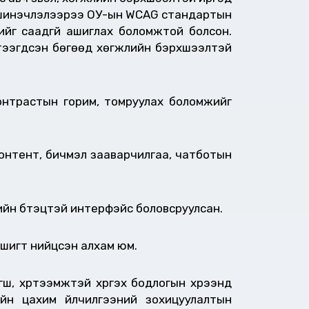
5.0 шинэчлэлээрээ ОУ-ын WCAG стандартын
ийг саадгүй ашиглах боломжтой болсон.
 бүтээгдсэн бөгөөд хөгжлийн бэрхшээлтэй
трастын горим, томруулах боломжийг
нтент, бичмэл зааварчилгаа, чатботын
н бүтэцтэй интерфэйс боловсруулсан.
ишигт нийцсэн алхам юм.
гш, хүртээмжтэй хүргэх бодлогын хүрээнд
йн цахим үйлчилгээний зохицуулалтын