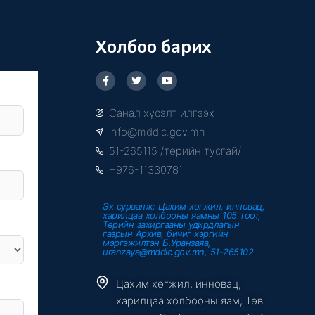
Холбоо барих
F
T
Y
a
w
o
c
i
u
e
t
t
Санал хүсэлт илгээх
b
t
u
o
e
b
info@mddic.gov.mn
o
r
e
k
51-265115 /төрийн тусгай/
-
f
+976-11330781
Эх сурвалж: Цахим хөгжил, инновац,
харилцаа холбооны яамны 105 тоот,
Төрийн захиргааны удирдлагын
газрын Архив, бичиг хэргийн
мэргэжилтэн Б.Уранзаяа,
uranzaya@mddic.gov.mn, 51-265102
Цахим хөгжил, инновац,
харилцаа холбооны яам, Төв