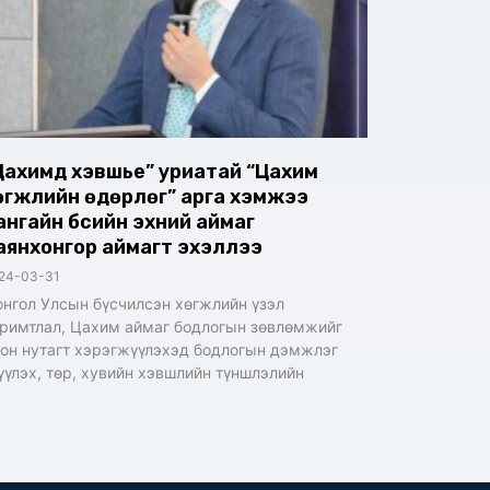
Цахимд хэвшье” уриатай “Цахим
өгжлийн өдөрлөг” арга хэмжээ
ангайн бүсийн эхний аймаг
аянхонгор аймагт эхэллээ
24-03-31
нгол Улсын бүсчилсэн хөгжлийн үзэл
римтлал, Цахим аймаг бодлогын зөвлөмжийг
он нутагт хэрэгжүүлэхэд бодлогын дэмжлэг
үүлэх, төр, хувийн хэвшлийн түншлэлийн