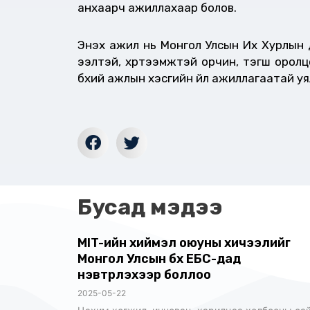
анхаарч ажиллахаар болов.
Энэхүү ажил нь Монгол Улсын Их Хурлын
ээлтэй, хүртээмжтэй орчин, тэгш оролцо
бүхий ажлын хэсгийн үйл ажиллагаатай 
Бусад мэдээ
MIT-ийн хиймэл оюуны хичээлийг
Монгол Улсын бүх ЕБС-дад
нэвтрүүлэхээр боллоо
2025-05-22