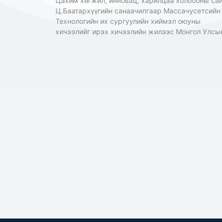
Цахим хөгжил, инновац, харилцаа холбооны са
Ц.Баатархүүгийн санаачилгаар Массачусетсийн
Технологийн их сургуулийн хиймэл оюуны
хичээлийг ирэх хичээлийн жилээс Монгол Улсы