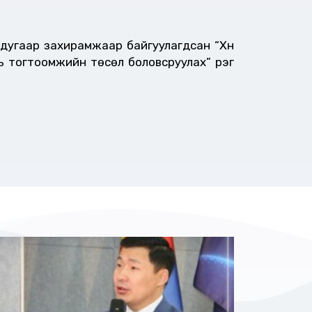
 дугаар захирамжаар байгуулагдсан “Хүн
ь тогтоомжийн төсөл боловсруулах” үүрэг