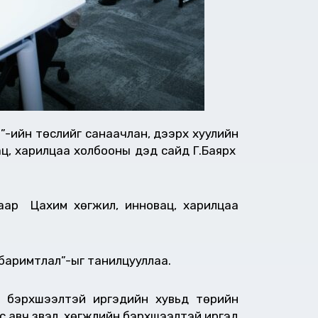
ль”-ийн төслийг санаачлан, дээрх хуулийн
ц, харилцаа холбооны дэд сайд Г.Баярхүү
аар Цахим хөгжил, инновац, харилцаа
эл баримтлал”-ыг танилцууллаа.
н бэрхшээлтэй иргэдийн хувьд төрийн
эс авч үзвэл, хөгжлийн бэрхшээлтэй иргэд