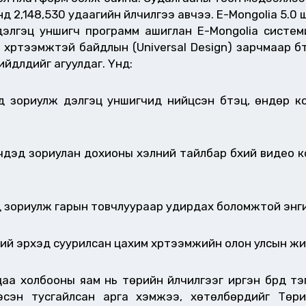
нд 2,148,530 удаагийн үйлчилгээ авчээ. E-Mongolia 
 дэлгэц уншигч программ ашиглан E-Mongolia систем
эд хүртээмжтэй байдлын (Universal Design) зарчмаар
лүүдийг агуулдаг. Үүнд:
иулж дэлгэц уншигчид нийцсэн бүтэц, өндөр кон
д зориулан дохионы хэлний тайлбар бүхий видео ко
ориулж гарын товчлуураар удирдах боломжтой энгий
үний эрхэд суурилсан цахим хүртээмжийн олон улсын ж
аа холбооны яам нь төрийн үйлчилгээг иргэн бүрд тэ
сэн тусгайлсан арга хэмжээ, хөтөлбөрүүдийг Төри