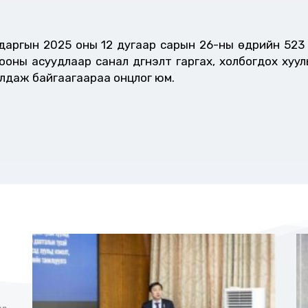
 даргын 2025 оны 12 дугаар сарын 26-ны өдрийн 523
оны асуудлаар санал дүгнэлт гаргах, холбогдох хуул
уялдаж байгаагаараа онцлог юм.