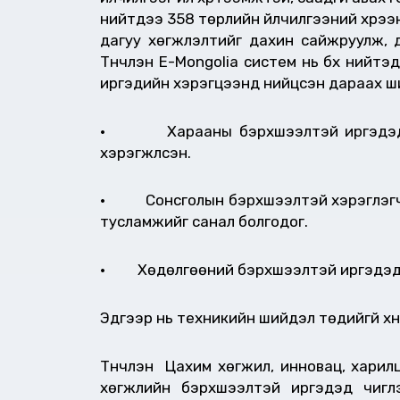
нийтдээ 358 төрлийн үйлчилгээний хүрээ
дагуу хөгжүүлэлтийг дахин сайжруулж,
Түүнчлэн E-Mongolia систем нь бүх нийт
иргэдийн хэрэгцээнд нийцсэн дараах шийд
• Харааны бэрхшээлтэй иргэдэд зор
хэрэгжүүлсэн.
• Сонсголын бэрхшээлтэй хэрэглэгчдэ
тусламжийг санал болгодог.
• Хөдөлгөөний бэрхшээлтэй иргэдэд з
Эдгээр нь техникийн шийдэл төдийгүй х
Түүнчлэн Цахим хөгжил, инновац, харилц
хөгжлийн бэрхшээлтэй иргэдэд чиглэ