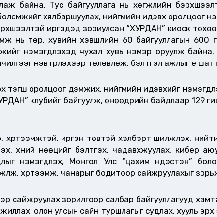
ллаж байна. Тус байгууллага нь хөгжлийн бэрхшээ
боломжийг хялбаршуулах, нийгмийн идэвх оролцоог нэмэ
бэрхшээлтэй иргэдэд зориулсан “ХУРДАН” киоск төхөө
мж нь төр, хувийн хэвшлийн 60 байгууллагын 600 га
ээмжийг нэмэгдүүлэхэд чухал хувь нэмэр оруулж байна
илгээг нэвтрүүлэхээр төлөвлөж, бэлтгэл ажлыг үе ша
 тэгш оролцоог дэмжих, нийгмийн идэвхийг нэмэгдүүлэ
ХУРДАН” клубийг байгуулж, өнөөдрийн байдлаар 129 гиш
р, хүртээмжтэй, иргэн төвтэй хэлбэрт шилжүүлэх, ний
лэх, хүний нөөцийг бэлтгэх, чадавхжуулах, кибер аюу
ыг нэмэгдүүлэх, Монгол Улс “цахим үндэстэн” бол
үүлж, хүртээмж, чанарыг бодитоор сайжруулахыг зорь
эр сайжруулах зорилгоор салбар байгууллагууд хамта
ажиллах, олон улсын сайн туршлагыг судлах, хууль эрх