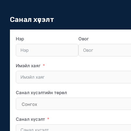
Санал хүсэлт
Нэр
Овог
Имэйл хаяг
Санал хүсэлтийн төрөл
Санал хүсэлт