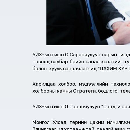
УИХ-ын гишүүн О.Саранчулуун нарын гишүү
төсөлд салбар бүрийн санал хүсэлтийг т
болон хууль санаачлагчид “ЦАХИМ ХҮРТ
Харилцаа холбоо, мэдээллийн технол
холбооны яамны Стратеги, бодлого, төл
УИХ-ын гишүүн О.Саранчулуун “Саадгүй ор
Монгол Улсад төрийн цахим үйлчилгэ
үйлчилгээг илүү хүртээмжтэй, саадгүй ав