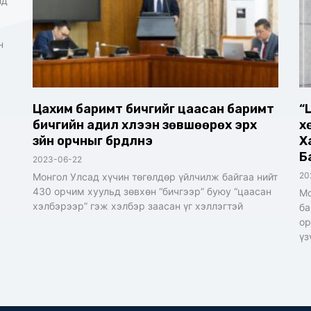
йд
н
Цахим баримт бичгийг цаасан баримт
“
бичгийн адил хүлээн зөвшөөрөх эрх
х
зүйн орчныг бүрдүүлнэ
Х
Б
2023-06-22
20
Монгол Улсад хүчин төгөлдөр үйлчилж байгаа нийт
430 орчим хуульд зөвхөн “бичгээр” буюу “цаасан
Мо
хэлбэрээр” гэж хэлбэр заасан үг хэллэгтэй
ба
ор
үз