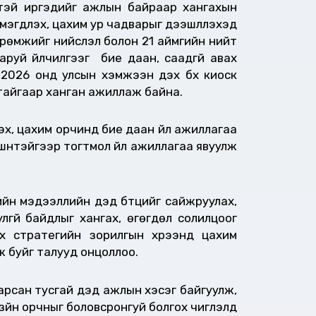
лтэй иргэдийг ажлын байраар хангахын
гдүүлэх, цахим ур чадварыг дээшлүүлэхэд
рөмжийг нийслэл болон 21 аймгийн нийт
руй үйлчилгээг бие даан, саадгүй авах
. 2026 онд улсын хэмжээн дэх бүх киоск
ттайгаар ханган ажиллаж байна.
х, цахим орчинд бие даан үйл ажиллагаа
үүнтэйгээр тогтмол үйл ажиллагаа явуулж
тийн мэдээллийн дэд бүтцийг сайжруулах,
лгүй байдлыг хангах, өгөгдөл солилцоог
ох стратегийн зорилгын хүрээнд цахим
ж буйг талууд онцоллоо.
рсан тусгай дэд ажлын хэсэг байгуулж,
 зүйн орчныг боловсронгуй болгох чиглэлд