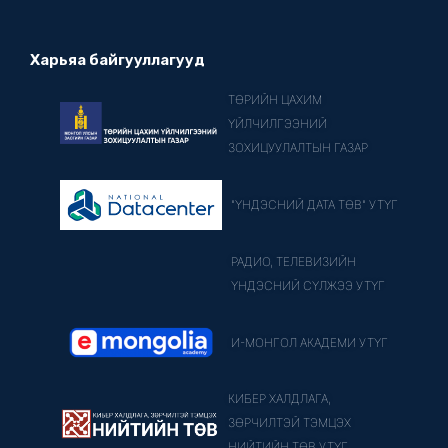
Харьяа байгууллагууд
ТӨРИЙН ЦАХИМ
ҮЙЛЧИЛГЭЭНИЙ
ЗОХИЦУУЛАЛТЫН ГАЗАР
"ҮНДЭСНИЙ ДАТА ТӨВ" УТҮГ
РАДИО, ТЕЛЕВИЗИЙН
ҮНДЭСНИЙ СҮЛЖЭЭ УТҮГ
И-МОНГОЛ АКАДЕМИ УТҮГ
КИБЕР ХАЛДЛАГА,
ЗӨРЧИЛТЭЙ ТЭМЦЭХ
НИЙТИЙН ТӨВ УТҮГ