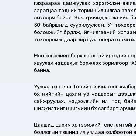
газраараа дамжуулах хэрэгжүүлэн ажи
зэрэгцээ тэдний төрийн үйлчилгээ авах 
анхаарч байна. Энэ хүрээнд хөгжлийн 
30 байршилд суурилуулсан. Уг төхөөрө
боломжийг бүрдүүлж, үйлчилгээний хүрт
төхөөрөмж дээр виртуал операторын үйлч
Мөн хөгжлийн бэрхшээлтэй иргэдийн эрх
явуулах чадавхыг бэхжүүлэх зорилгоор “
байна.
Уулзалтын үеэр Төрийн үйлчилгээг хялба
бүх нийтийн цахим ур чадварыг дээшлүү
сайжруулах, мэдээллийн ил тод байдл
шилжилтийг нийгмийн бүх салбарт эрчимж
Цаашид цахим хүртээмжийг системтэйгэ
бодлогын түвшинд илүү уялдаа холбоотой 