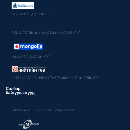
"ҮНДЭСНИЙ ДАТА ТӨВ" УТҮГ
РАДИО, ТЕЛЕВИЗИЙН ҮНДЭСНИЙ СҮЛЖЭЭ УТҮГ
И-МОНГОЛ АКАДЕМИ УТҮГ
КИБЕР ХАЛДЛАГА, ЗӨРЧИЛТЭЙ ТЭМЦЭХ НИЙТИЙН ТӨВ УТҮГ
Салбар
байгууллагууд
ХАРИЛЦАА ХОЛБООНЫ ЗОХИЦУУЛАХ ХОРОО