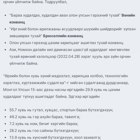
орчин үйлчилж байна. Тодруулбал,
“Бараа худалдах, худалдан авах олон улсын гэрээний тухай”
Венийн
конвенц
“Иргэний болон арилжааны асуудлаарх шүүхийн шийдвэрийг хүлээн
зөвшөөрөх тухай”
Брюселлийн конвенц
Олон улсын гэрээнд цахим харилцааг ашиглах тухай конвенц
Ази, Номхон далайн хил дамнасан цаасгүй худалдааг хөнгөвчлөх
тухай ерөнхий хэлэлцээр (2022.04.28) зэрэг хууль эрх зүйн орчин
үйлчилж байна.
“Өрхийн болон хувь хүний мэдээлэл, харилцаа холбоо, технологийн
хэрэглээ, хүртээмжийн судалгаа”-г хийсэн судалгаанд дурдсанаар,
Монгол Улсын 15-аас дээш насны иргэдийн 29.9 хувь нь цахим
худалдааг түлхүү ашигладаг байна. Эдгээр иргэдийн
55.7 хувь нь гутал, хувцас, спортын бараа бүтээгдэхүүн;
46.2 хувь нь гэр ахуйн бараа, тавилга;
7.2 хувь нь ном, бичиг хэргийн бараа;
28.2 хувь нь гоо сайхны бүтээгдэхүүн;
13.9 хувь нь хүнсний бүтээгдэхүүн, хоол захиалга;