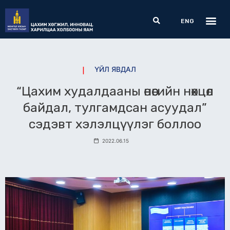
Skip
Me
Search
to
ENG
content
ҮЙЛ ЯВДАЛ
“Цахим худалдааны өнөөгийн нөхцөл
байдал, тулгамдсан асуудал”
сэдэвт хэлэлцүүлэг боллоо
2022.06.15