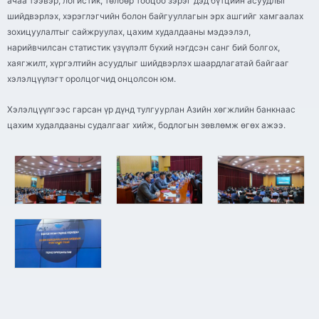
ачаа тээвэр, логистик, төлбөр тооцоо зэрэг дэд бүтцийн асуудлыг
шийдвэрлэх, хэрэглэгчийн болон байгууллагын эрх ашгийг хамгаалах
зохицуулалтыг сайжруулах, цахим худалдааны мэдээлэл,
нарийвчилсан статистик үзүүлэлт бүхий нэгдсэн санг бий болгох,
хаягжилт, хүргэлтийн асуудлыг шийдвэрлэх шаардлагатай байгааг
хэлэлцүүлэгт оролцогчид онцолсон юм.
Хэлэлцүүлгээс гарсан үр дүнд тулгуурлан Азийн хөгжлийн банкнаас
цахим худалдааны судалгааг хийж, бодлогын зөвлөмж өгөх ажээ.