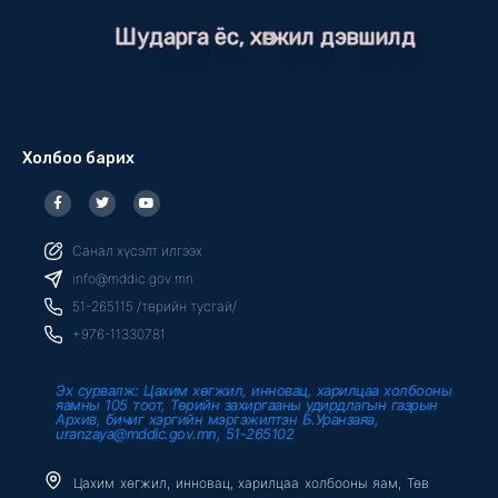
Шударга ёс, хөгжил дэвшилд
Холбоо барих
F
T
Y
a
w
o
c
i
u
e
t
t
b
t
u
Санал хүсэлт илгээх
o
e
b
o
r
e
info@mddic.gov.mn
k
-
51-265115 /төрийн тусгай/
f
+976-11330781
Эх сурвалж: Цахим хөгжил, инновац, харилцаа холбооны
яамны 105 тоот, Төрийн захиргааны удирдлагын газрын
Архив, бичиг хэргийн мэргэжилтэн Б.Уранзаяа,
uranzaya@mddic.gov.mn, 51-265102
Цахим хөгжил, инновац, харилцаа холбооны яам, Төв