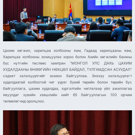
Цахим хөгжил, харилцаа холбооны яам, Гадаад харилцааны яам,
Харилцаа холбооны зохицуулах хороо болон Азийн хөгжлийн банкны
бүс нутгийн төслөөс хамтран “МОНГОЛ УЛС ДАХЬ ЦАХИМ
ХУДАЛДААНЫ ӨНӨӨГИЙН НӨХЦӨЛ БАЙДАЛ, ТУЛГАМДСАН АСУУДАЛ”
сэдэвт хэлэлцүүлгийг зохион байгууллаа. Энэхүү хэлэлцүүлэгт
худалдаатай холбоотой чиг үүрэг бүхий төрийн болон төрийн бус
байгууллага, цахим худалдаа, хүргэлтийн чиглэлээр үйл ажиллагаа
явуулдаг хувийн хэвшлийн нийт 65 байгууллагын 100 орчим
төлөөлөгчид оролцлоо.