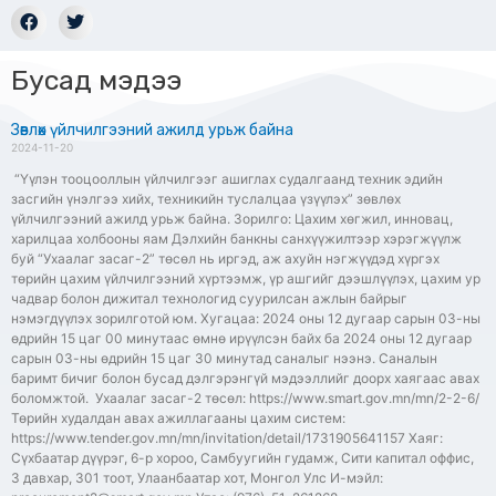
Бусад мэдээ
Зөвлөх үйлчилгээний ажилд урьж байна
2024-11-20
“Үүлэн тооцооллын үйлчилгээг ашиглах судалгаанд техник эдийн
засгийн үнэлгээ хийх, техникийн туслалцаа үзүүлэх” зөвлөх
үйлчилгээний ажилд урьж байна. Зорилго: Цахим хөгжил, инновац,
харилцаа холбооны яам Дэлхийн банкны санхүүжилтээр хэрэгжүүлж
буй “Ухаалаг засаг-2” төсөл нь иргэд, аж ахуйн нэгжүүдэд хүргэх
төрийн цахим үйлчилгээний хүртээмж, үр ашгийг дээшлүүлэх, цахим ур
чадвар болон дижитал технологид суурилсан ажлын байрыг
нэмэгдүүлэх зорилготой юм. Хугацаа: 2024 оны 12 дугаар сарын 03-ны
өдрийн 15 цаг 00 минутаас өмнө ирүүлсэн байх ба 2024 оны 12 дугаар
сарын 03-ны өдрийн 15 цаг 30 минутад саналыг нээнэ. Саналын
баримт бичиг болон бусад дэлгэрэнгүй мэдээллийг доорх хаягаас авах
боломжтой. Ухаалаг засаг-2 төсөл: https://www.smart.gov.mn/mn/2-2-6/
Төрийн худалдан авах ажиллагааны цахим систем:
https://www.tender.gov.mn/mn/invitation/detail/1731905641157 Хаяг:
Сүхбаатар дүүрэг, 6-р хороо, Самбуугийн гудамж, Сити капитал оффис,
3 давхар, 301 тоот, Улаанбаатар хот, Монгол Улс И-мэйл: