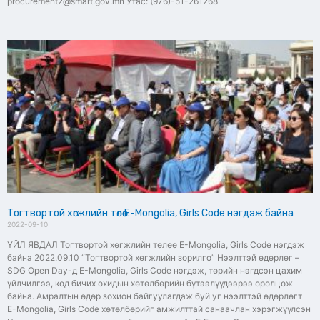
procurement2@smart.gov.mn Утас: (976)-51-261268
Тогтвортой хөгжлийн төлөө E-Mongolia, Girls Code нэгдэж байна
2022-09-10
ҮЙЛ ЯВДАЛ Тогтвортой хөгжлийн төлөө E-Mongolia, Girls Code нэгдэж
байна 2022.09.10 “Тогтвортой хөгжлийн зорилго” Нээлттэй өдөрлөг –
SDG Open Day-д E-Mongolia, Girls Code нэгдэж, төрийн нэгдсэн цахим
үйлчилгээ, код бичих охидын хөтөлбөрийн бүтээлүүдээрээ оролцож
байна. Амралтын өдөр зохион байгуулагдаж буй уг нээлттэй өдөрлөгт
E-Mongolia, Girls Code хөтөлбөрийг амжилттай санаачлан хэрэгжүүлсэн