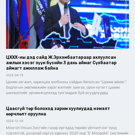
ЦХХХ-ны дэд сайд Ж.Эрхэмбаатараар ахлуулсан
ажлын хэсэг зүүн бүсийн 3 дахь аймаг Сүхбаатар
аймагт ажиллаж байна
2024-04-19
Цахим хөгжил, харилцаа холбооны сайдын баталсан “Цахим аймаг”
бодлогын зөвлөмжийн хэрэгжилтийг хангах, орон нутагт цахим
шилжилтийг эрчимжүүлэхэд тулгамдаж буй асуудлуудад
Цаасгүй төр болоход зарим хуулиудад нэмэлт
өөрчлөлт оруулна
2024-12-04
Монгол Улсын Засгийн газар иргэдэд төрийн үйлчилгээг хүнд
сурталгүй, шуурхай хүргэх үүднээс 2020 онд “E-Mongolia” системийг