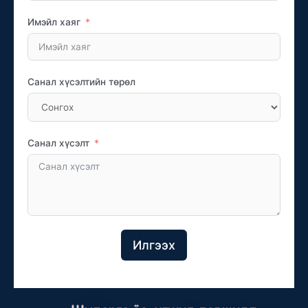
Имэйл хаяг
Санал хүсэлтийн төрөл
Санал хүсэлт
Илгээх