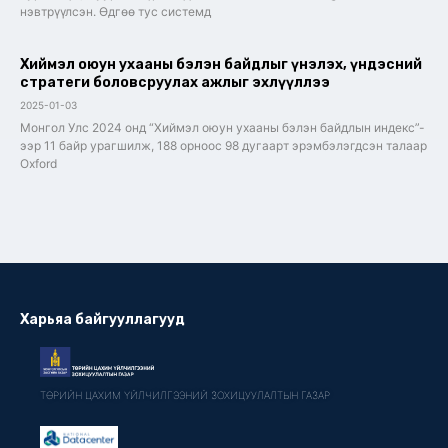
нэвтрүүлсэн. Өдгөө тус системд
Хиймэл оюун ухааны бэлэн байдлыг үнэлэх, үндэсний
стратеги боловсруулах ажлыг эхлүүллээ
2025-01-03
Монгол Улс 2024 онд “Хиймэл оюун ухааны бэлэн байдлын индекс”-
ээр 11 байр урагшилж, 188 орноос 98 дугаарт эрэмбэлэгдсэн талаар
Oxford
Харьяа байгууллагууд
ТӨРИЙН ЦАХИМ ҮЙЛЧИЛГЭЭНИЙ ЗОХИЦУУЛАЛТЫН ГАЗАР