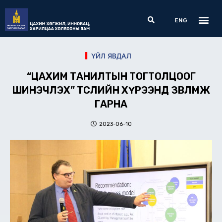
Skip
Me
Search
to
ENG
content
ҮЙЛ ЯВДАЛ
“ЦАХИМ ТАНИЛТЫН ТОГТОЛЦООГ
ШИНЭЧЛЭХ” ТӨСЛИЙН ХҮРЭЭНД ЗӨВЛӨМЖ
ГАРНА
2023-06-10