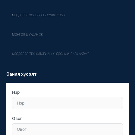
МЭДЭЭЛЭЛ ХОЛБООНЫ СҮЛЖЭЭ ХХК
МОНГОЛ ШУУДАН ХК
МЭДЭЭЛЭЛ ТЕХНОЛОГИЙН ҮНДЭСНИЙ ПАРК ААТУҮГ
Санал хүсэлт
Нэр
Овог