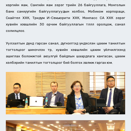
хэргийн яам, Сангийн яам зэрэг төрийн 26 байгууллага, Монголын
банк санхүүгийн байгууллагуудын холбоо, Мобиком корпораци,
Скайтел ХХК, Тридүм И-Секьюрити ХХК, Монпасс СА ХХК зэрэг
хувийн хэвшлийн 30 орчим байгууллагын төлөөлөл оролцож, санал
солилцлоо.
Уулзалтын дүнд гарсан санал, дүгнэлтэд үндэслэн цахим танилтын
тогтолцоог шинэчлэх төр, хувийн хэвшлийн цахим үйлчилгээнд
ашиглах боломжтой аюулгүй байдлын шаардлага хангасан, цахим
хэлбэрийн танилтын тогтолцоог бий болгох зөвлөмж гаргах юм.