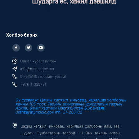
Шударга ёс, хөгжил дэвшилд
Холбоо барих
F
T
Y
a
w
o
c
i
u
e
t
t
b
t
u
Санал хүсэлт илгээх
o
e
b
o
r
e
info@mddic.gov.mn
k
-
51-265115 /төрийн тусгай/
f
+976-11330781
Эх сурвалж: Цахим хөгжил, инновац, харилцаа холбооны
яамны 105 тоот, Төрийн захиргааны удирдлагын газрын
Архив, бичиг хэргийн мэргэжилтэн Б.Уранзаяа,
uranzaya@mddic.gov.mn, 51-265102
Цахим хөгжил, инновац, харилцаа холбооны яам, Төв
шуудан, Сүхбаатарын талбай - 1, Энх тайвны өргөн