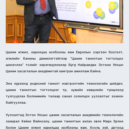
Цахим хөгжил, харилцаа холбооны яам Европын сэргээн босголт,
хөгжлийн банкны дэмжлэгтэйгээр “Цахим танилтын тогтолцоо
шинэчлэх” төслийг хэрэгжүүлэхээр Бүгд Найрамдах Эстони Улсын
Цахим засаглалын академитай хамтран ажиллаж байна.
Энэ хүрээнд үндэсний танилт нэвтрэлтийн технологийн шийдэл,
цахим танилтын тогтолцоог төр, хувийн хэвшлийн түншлэлд
тулгуурлах боломжийн талаар санал солилцох уулзалтыг зохион
байгууллаа.
Уулзалтад Эстон Улсын цахим засаглалын академийн технологийн
захирал Хейко Вайнсалу, цахим танилтын ахлах зөвлөх Марк Эрлих
болон Цахим хөгжил харилцаа холбооны яам, Хууль зүй, дотоод