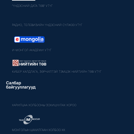
"ҮНДЭСНИЙ ДАТА ТӨВ" УТҮГ
РАДИО, ТЕЛЕВИЗИЙН ҮНДЭСНИЙ СҮЛЖЭЭ УТҮГ
И-МОНГОЛ АКАДЕМИ УТҮГ
КИБЕР ХАЛДЛАГА, ЗӨРЧИЛТЭЙ ТЭМЦЭХ НИЙТИЙН ТӨВ УТҮГ
Салбар
байгууллагууд
ХАРИЛЦАА ХОЛБООНЫ ЗОХИЦУУЛАХ ХОРОО
МОНГОЛЫН ЦАХИЛГААН ХОЛБОО ХК