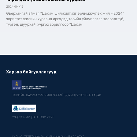
2024-04-15
Өвөрхангай аймаг “Цахим шилжилтийг эрчимжүүлэх жил – 2024”
зорилтот жилийн хүрээнд иргэдэд төрийн үйлчилгээг тасралтгүй,
түргэн, шуурхай, хүргэх зорилгоор “Цахим
Харьяа байгууллагууд
ТӨРИЙН ЦАХИМ ҮЙЛЧИЛГЭЭНИЙ ЗОХИЦУУЛАЛТЫН ГАЗАР
"ҮНДЭСНИЙ ДАТА ТӨВ" УТҮГ
РАДИО, ТЕЛЕВИЗИЙН ҮНДЭСНИЙ СҮЛЖЭЭ УТҮГ