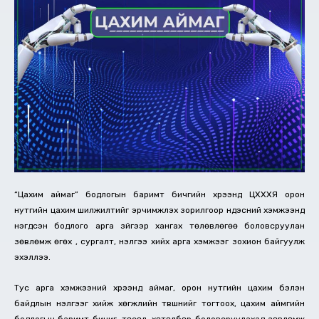
“Цахим аймаг” бодлогын баримт бичгийн хүрээнд ЦХХХЯ орон
нутгийн цахим шилжилтийг эрчимжүүлэх зорилгоор үндэсний хэмжээнд
нэгдсэн бодлого арга зүйгээр хангах төлөвлөгөө боловсруулан
зөвлөмж өгөх , сургалт, үнэлгээ хийх арга хэмжээг зохион байгуулж
эхэллээ.
Тус арга хэмжээний хүрээнд аймаг, орон нутгийн цахим бэлэн
байдлын үнэлгээг хийж хөгжлийн түвшнийг тогтоох, цахим аймгийн