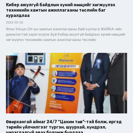
Кибер аюулгүй байдлын хүний нөөцийг хөгжүүлэх
техникийн хамтын ажиллагааны төслийн баг
хуралдлаа
2023-02-02
Япон Улсын ОУ-ын хамтын ажиллагааны байгууллага ЖАЙКА-ийн
дэмжлэгтэй хэрэгжүүлж буй Кибер аюулгүй байдлын хүний нөөцийг
хөгжүүлэх техникийн хамтын ажиллагааны төслийн
Өвөрхангай аймаг 24/7 “Цахим төв”-тэй болж, иргэд
төрийн үйлчилгээг түргэн, шуурхай, хүндрэл,
чирэгдэлгүй авах боломж бүрдлээ