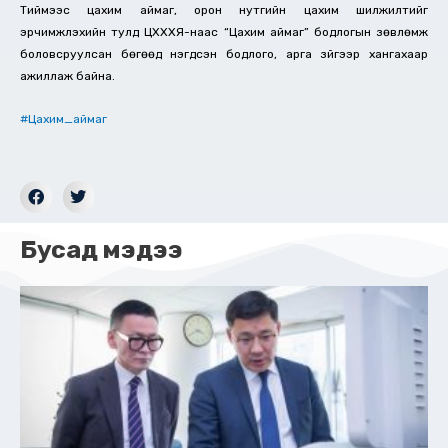
Тиймээс цахим аймаг, орон нутгийн цахим шилжилтийг
эрчимжүүлэхийн тулд ЦХХХЯ-наас “Цахим аймаг” бодлогын зөвлөмж
боловсруулсан бөгөөд нэгдсэн бодлого, арга зүйгээр хангахаар
ажиллаж байна.
#Цахим_аймаг
Бусад мэдээ