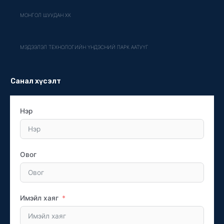
МОНГОЛ ШУУДАН ХК
МЭДЭЭЛЭЛ ТЕХНОЛОГИЙН ҮНДЭСНИЙ ПАРК ААТУҮГ
Санал хүсэлт
Нэр
Овог
Имэйл хаяг