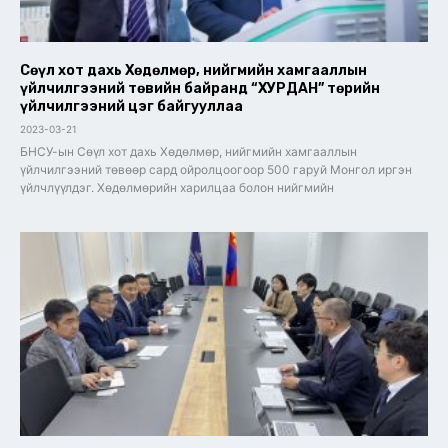
Сөүл хот дахь Хөдөлмөр, нийгмийн хамгааллын
үйлчилгээний төвийн байранд “ХУРДАН” төрийн
үйлчилгээний цэг байгууллаа
2023-03-21
БНСУ-ын Сөүл хот дахь Хөдөлмөр, нийгмийн хамгааллын
үйлчилгээний төвөөр сард ойролцоогоор 500 гаруй Монгол иргэн
үйлчлүүлдэг. Хөдөлмөрийн харилцаа болон нийгмийн