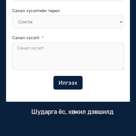
Санал хүсэлтийн төрөл
Санал хүсэлт
Илгээх
Шударга ёс, хөгжил дэвшилд