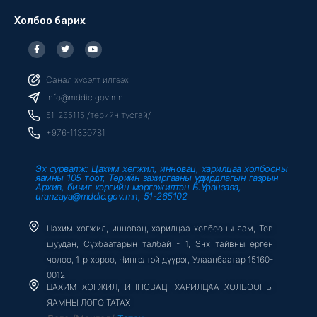
Холбоо барих
F
T
Y
a
w
o
c
i
u
e
t
t
b
t
u
Санал хүсэлт илгээх
o
e
b
o
r
e
info@mddic.gov.mn
k
-
51-265115 /төрийн тусгай/
f
+976-11330781
Эх сурвалж: Цахим хөгжил, инновац, харилцаа холбооны
яамны 105 тоот, Төрийн захиргааны удирдлагын газрын
Архив, бичиг хэргийн мэргэжилтэн Б.Уранзаяа,
uranzaya@mddic.gov.mn, 51-265102
Цахим хөгжил, инновац, харилцаа холбооны яам, Төв
шуудан, Сүхбаатарын талбай - 1, Энх тайвны өргөн
чөлөө, 1-р хороо, Чингэлтэй дүүрэг, Улаанбаатар 15160-
0012
ЦАХИМ ХӨГЖИЛ, ИННОВАЦ, ХАРИЛЦАА ХОЛБООНЫ
ЯАМНЫ ЛОГО ТАТАХ