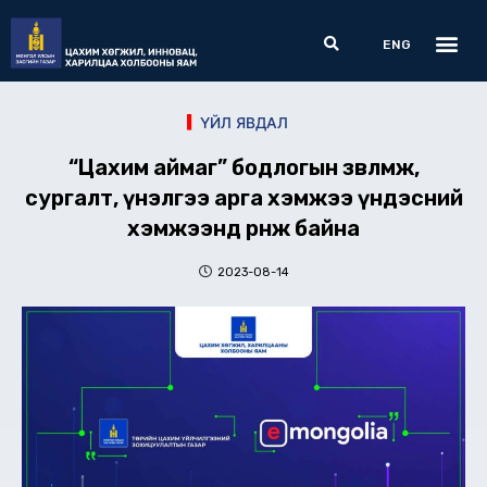
Skip
Me
Search
to
ENG
content
ҮЙЛ ЯВДАЛ
“Цахим аймаг” бодлогын зөвлөмж,
сургалт, үнэлгээ арга хэмжээ үндэсний
хэмжээнд өрнөж байна
2023-08-14