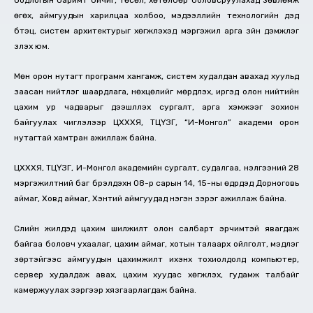
бодлогын баримт бичиг, төсөл, хөтөлбөр боловсруулахад зөвлөмж
өгөх, аймгуудын харилцаа холбоо, мэдээллийн технологийн дэд
бүтэц, систем архитектурыг хөгжүүлэхэд мэргэжил арга зүйн дэмжлэг
үзүүлэх юм.
Мөн орон нутагт программ хангамж, систем худалдан авахад хуульд
заасан нийтлэг шаардлага, нөхцөлийг мөрдүүлэх, иргэд олон нийтийн
цахим ур чадварыг дээшлүүлэх сургалт, арга хэмжээг зохион
байгуулах чиглэлээр ЦХХХЯ, ТЦҮЗГ, “И-Монгол” академи орон
нутагтай хамтран ажиллаж байна.
ЦХХХЯ, ТЦҮЗГ, И-Монгол академийн сургалт, судалгаа, үнэлгээний 28
мэргэжилтний баг бүрэлдэхүүн 08-р сарын 14, 15-ны өдрүүдэд Дорноговь
аймаг, Ховд аймаг, Хэнтий аймгуудад нэгэн зэрэг ажиллаж байна.
Сүүлийн жилүүдэд цахим шилжилт олон салбарт эрчимтэй явагдаж
байгаа боловч ухаалаг, цахим аймаг, хотын талаарх ойлголт, мэдлэг
зөрүүтэйгээс аймгуудын цахимжилт ихэнх тохиолдолд компьютер,
сервер худалдаж авах, цахим хуудас хөгжүүлэх, гудамж талбайг
камержуулах зэргээр хязгаарлагдаж байна.