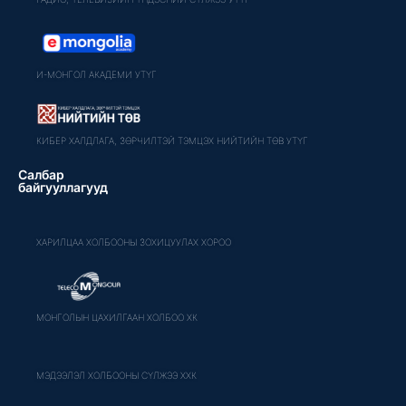
И-МОНГОЛ АКАДЕМИ УТҮГ
КИБЕР ХАЛДЛАГА, ЗӨРЧИЛТЭЙ ТЭМЦЭХ НИЙТИЙН ТӨВ УТҮГ
Салбар
байгууллагууд
ХАРИЛЦАА ХОЛБООНЫ ЗОХИЦУУЛАХ ХОРОО
МОНГОЛЫН ЦАХИЛГААН ХОЛБОО ХК
МЭДЭЭЛЭЛ ХОЛБООНЫ СҮЛЖЭЭ ХХК