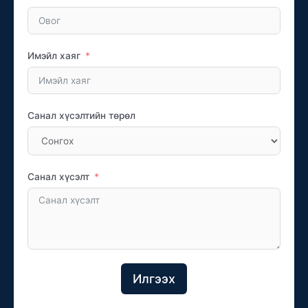
Имэйл хаяг
Санал хүсэлтийн төрөл
Санал хүсэлт
Илгээх