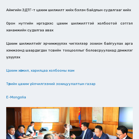
Аймгийн ЗДТГ-т цахим шилжилт хийх бэлэн байдлын судалгааг хийх
Орон нутгийн иргэдээс цахим шилжилттэй холбоотой сэтгэл
ханамжийн судалгаа авах
Цахим шилжилтийг эрчимжүүлэх чиглэлээр зохион байгуулах apra
хэмжээнд шаардагдах төсвийн тооцооллыг боловсруулахад дэмжлэг
үзүүлэх
Цахим хөгжил, харилцаа холбооны яам
Төрийн цахим үйлчилгээний зохицуулалтын газар
E-Mongolia