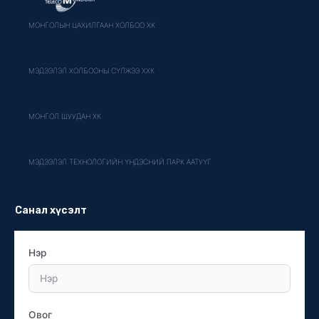
МОНГОЛЫН ЦАХИЛГААН ХОЛБОО ХК
МЭДЭЭЛЭЛ ХОЛБООНЫ СҮЛЖЭЭ ХХК
МОНГОЛ ШУУДАН ХК
МЭДЭЭЛЭЛ ТЕХНОЛОГИЙН ҮНДЭСНИЙ ПАРК ААТУҮГ
Санал хүсэлт
Нэр
Овог