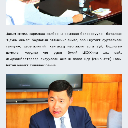
Цахим хөгжил, харилцаа холбооны яамнаас боловсруулан баталсан
“Цахим аймаг” бодлогын зөвлөмжийг аймаг, орон нутагт сурталчлан
таниулж, хэрэгжилтийг хангахад мэргэжил арга зүй, бодлогын
дэмжлэг үзүүлэх чиг үүрэг бүхий ЦХХХ-ны дэд сайд
Ж.Эрхэмбаатараар ахлуулсан ажлын хэсэг өнөөдөр (2023.09.11) Говь-
Алтай аймагт ажиллаж байна.