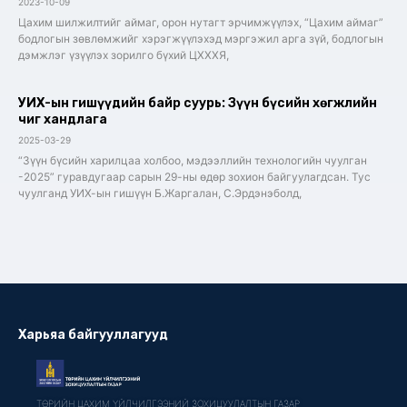
2023-10-09
Цахим шилжилтийг аймаг, орон нутагт эрчимжүүлэх, “Цахим аймаг”
бодлогын зөвлөмжийг хэрэгжүүлэхэд мэргэжил арга зүй, бодлогын
дэмжлэг үзүүлэх зорилго бүхий ЦХХХЯ,
УИХ-ын гишүүдийн байр суурь: Зүүн бүсийн хөгжлийн
чиг хандлага
2025-03-29
“Зүүн бүсийн харилцаа холбоо, мэдээллийн технологийн чуулган
-2025” гуравдугаар сарын 29-ны өдөр зохион байгуулагдсан. Тус
чуулганд УИХ-ын гишүүн Б.Жаргалан, С.Эрдэнэболд,
Харьяа байгууллагууд
ТӨРИЙН ЦАХИМ ҮЙЛЧИЛГЭЭНИЙ ЗОХИЦУУЛАЛТЫН ГАЗАР