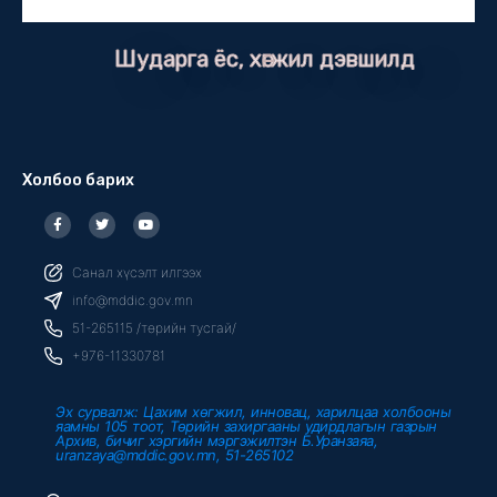
Шударга ёс, хөгжил дэвшилд
Холбоо барих
F
T
Y
a
w
o
c
i
u
e
t
t
b
t
u
Санал хүсэлт илгээх
o
e
b
o
r
e
info@mddic.gov.mn
k
-
51-265115 /төрийн тусгай/
f
+976-11330781
Эх сурвалж: Цахим хөгжил, инновац, харилцаа холбооны
яамны 105 тоот, Төрийн захиргааны удирдлагын газрын
Архив, бичиг хэргийн мэргэжилтэн Б.Уранзаяа,
uranzaya@mddic.gov.mn, 51-265102