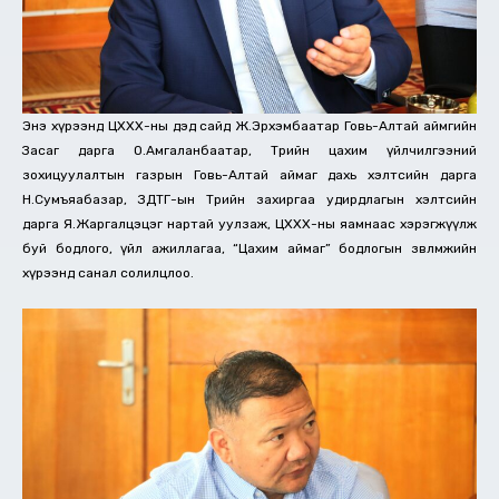
Энэ хүрээнд ЦХХХ-ны дэд сайд Ж.Эрхэмбаатар Говь-Алтай аймгийн
Засаг дарга О.Амгаланбаатар, Төрийн цахим үйлчилгээний
зохицуулалтын газрын Говь-Алтай аймаг дахь хэлтсийн дарга
Н.Сумъяабазар, ЗДТГ-ын Төрийн захиргаа удирдлагын хэлтсийн
дарга Я.Жаргалцэцэг нартай уулзаж, ЦХХХ-ны яамнаас хэрэгжүүлж
буй бодлого, үйл ажиллагаа, “Цахим аймаг” бодлогын зөвлөмжийн
хүрээнд санал солилцлоо.