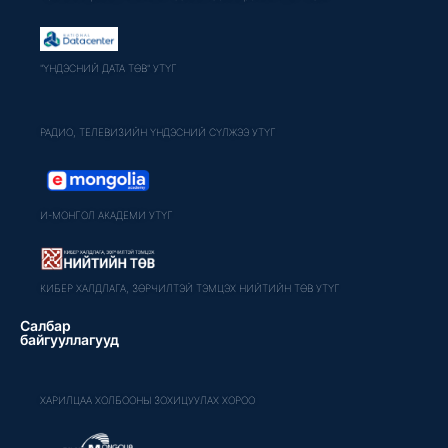
"ҮНДЭСНИЙ ДАТА ТӨВ" УТҮГ
РАДИО, ТЕЛЕВИЗИЙН ҮНДЭСНИЙ СҮЛЖЭЭ УТҮГ
И-МОНГОЛ АКАДЕМИ УТҮГ
КИБЕР ХАЛДЛАГА, ЗӨРЧИЛТЭЙ ТЭМЦЭХ НИЙТИЙН ТӨВ УТҮГ
Салбар
байгууллагууд
ХАРИЛЦАА ХОЛБООНЫ ЗОХИЦУУЛАХ ХОРОО