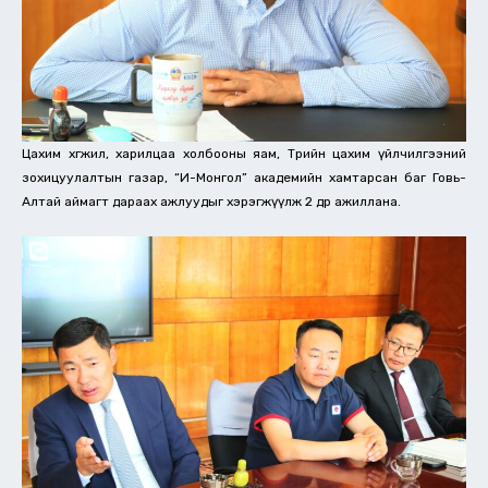
Цахим хөгжил, харилцаа холбооны яам, Төрийн цахим үйлчилгээний
зохицуулалтын газар, “И-Монгол” академийн хамтарсан баг Говь-
Алтай аймагт дараах ажлуудыг хэрэгжүүлж 2 өдөр ажиллана.