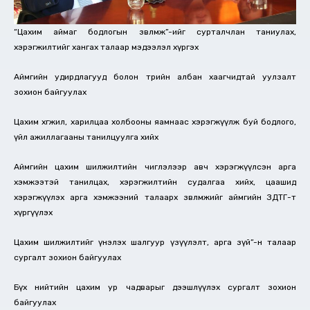
“Цахим аймаг бодлогын зөвлөмж”-ийг сурталчлан таниулах,
хэрэгжилтийг хангах талаар мэдээлэл хүргэх
Аймгийн удирдлагууд болон төрийн албан хаагчидтай уулзалт
зохион байгуулах
Цахим хөгжил, харилцаа холбооны яамнаас хэрэгжүүлж буй бодлого,
үйл ажиллагааны танилцуулга хийх
Аймгийн цахим шилжилтийн чиглэлээр авч хэрэгжүүлсэн apгa
хэмжээтэй танилцах, хэрэгжилтийн судалгаа хийх, цаашид
хэрэгжүүлэх apгa хэмжээний талаарх зөвлөмжийг аймгийн ЗДТГ-т
хүргүүлэх
Цахим шилжилтийг үнэлэх шалгуур үзүүлэлт, apгa зүй”-н талаар
сургалт зохион байгуулах
Бүx нийтийн цахим yp чадварыг дээшлүүлэх сургалт зохион
байгуулах