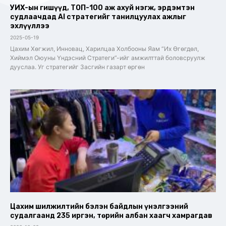
УИХ-ын гишүүд, ТОП-100 аж ахуй нэгж, эрдэмтэн
судлаачдад AI стратегийг танилцуулах ажлыг
эхлүүллээ
2025-05-19
Цахим Хөгжил, Инновац, Харилцаа Холбооны Яам “Их Өгөгдөл,
Хиймэл Оюуны Үндэсний Стратеги”-ийг амжилттай боловсруулж
дууслаа. Уг стратегийг Засгийн газарт өргөн
Цахим шилжилтийн бэлэн байдлын үнэлгээний
судалгаанд 235 иргэн, төрийн албан хаагч хамрагдав