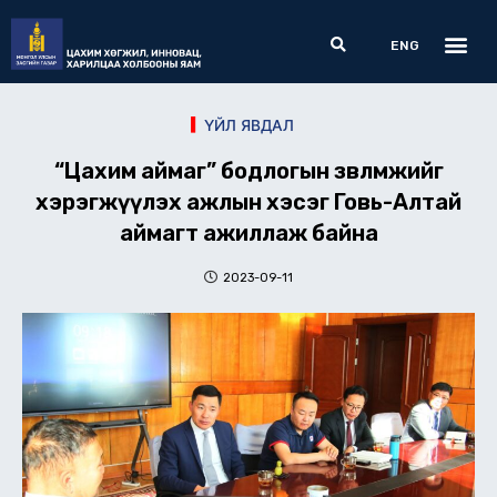
Skip
Me
Search
to
ENG
content
ҮЙЛ ЯВДАЛ
“Цахим аймаг” бодлогын зөвлөмжийг
хэрэгжүүлэх ажлын хэсэг Говь-Алтай
аймагт ажиллаж байна
2023-09-11