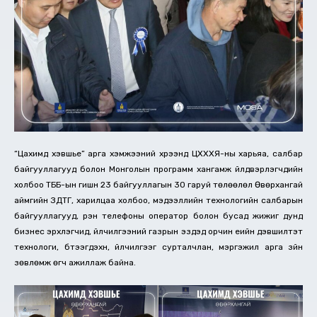
“Цахимд хэвшье” арга хэмжээний хүрээнд ЦХХХЯ-ны харьяа, салбар
байгууллагууд болон Монголын программ хангамж үйлдвэрлэгчдийн
холбоо ТББ-ын гишүүн 23 байгууллагын 30 гаруй төлөөлөл Өвөрхангай
аймгийн ЗДТГ, харилцаа холбоо, мэдээллийн технологийн салбарын
байгууллагууд, үүрэн телефоны оператор болон бусад жижиг дунд
бизнес эрхлэгчид, үйлчилгээний газрын эздэд орчин үеийн дэвшилтэт
технологи, бүтээгдэхүүн, үйлчилгээг сурталчлан, мэргэжил арга зүйн
зөвлөмж өгч ажиллаж байна.