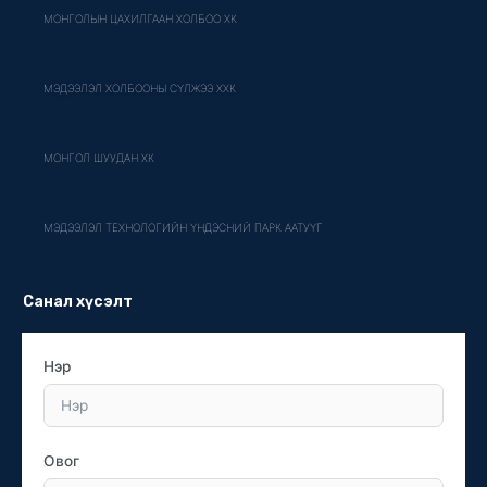
МОНГОЛЫН ЦАХИЛГААН ХОЛБОО ХК
МЭДЭЭЛЭЛ ХОЛБООНЫ СҮЛЖЭЭ ХХК
МОНГОЛ ШУУДАН ХК
МЭДЭЭЛЭЛ ТЕХНОЛОГИЙН ҮНДЭСНИЙ ПАРК ААТУҮГ
Санал хүсэлт
Нэр
Овог