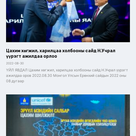
Цахим хөгжил, харилцаа холбооны сайд Н.Учрал
үүрэгт ажилдаа орлоо
2022-08-30
ҮЙЛ ЯВДАЛ Цахим хөгжил, харилцаа холбооны сайд Н.Учрал үүрэгт
ажилдаа оров 2022.08.30 Монгол Улсын Ерөнхий сайдын 2022 оны
08 дугаар