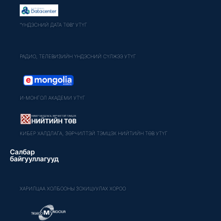
"ҮНДЭСНИЙ ДАТА ТӨВ" УТҮГ
РАДИО, ТЕЛЕВИЗИЙН ҮНДЭСНИЙ СҮЛЖЭЭ УТҮГ
И-МОНГОЛ АКАДЕМИ УТҮГ
КИБЕР ХАЛДЛАГА, ЗӨРЧИЛТЭЙ ТЭМЦЭХ НИЙТИЙН ТӨВ УТҮГ
Салбар
байгууллагууд
ХАРИЛЦАА ХОЛБООНЫ ЗОХИЦУУЛАХ ХОРОО