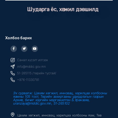
Шударга ёс, хөгжил дэвшилд
Холбоо барих
F
T
Y
a
w
o
c
i
u
e
t
t
b
t
u
Санал хүсэлт илгээх
o
e
b
o
r
e
info@mddic.gov.mn
k
-
51-265115 /төрийн тусгай/
f
+976-11330781
Эх сурвалж: Цахим хөгжил, инновац, харилцаа холбооны
яамны 105 тоот, Төрийн захиргааны удирдлагын газрын
Архив, бичиг хэргийн мэргэжилтэн Б.Уранзаяа,
uranzaya@mddic.gov.mn, 51-265102
Цахим хөгжил, инновац, харилцаа холбооны яам, Төв