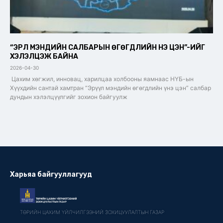
“ЭРҮҮЛ МЭНДИЙН САЛБАРЫН ӨГӨГДЛИЙН ҮНЭ ЦЭН”-ИЙГ
ХЭЛЭЛЦЭЖ БАЙНА
2026-04-30
Цахим хөгжил, инновац, харилцаа холбооны яамнаас НҮБ-ын
Хүүхдийн сантай хамтран “Эрүүл мэндийн өгөгдлийн үнэ цэн” салбар
дундын хэлэлцүүлгийг зохион байгуулж
Харьяа байгууллагууд
ТӨРИЙН ЦАХИМ ҮЙЛЧИЛГЭЭНИЙ ЗОХИЦУУЛАЛТЫН ГАЗАР