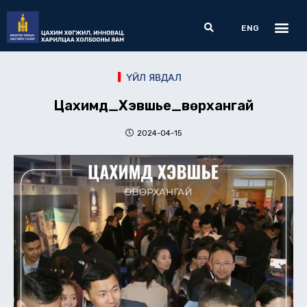
Skip
Me
Search
to
ENG
content
ҮЙЛ ЯВДАЛ
Цахимд_Хэвшье_Өвөрхангай
2024-04-15