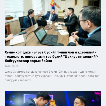
Хүннү хот дахь чөлөөт бүсийг түшиглэн мэдээллийн
технологи, инновацын төв бүхий “Цахиурын хөндий”-г
байгуулахаар зорьж байна
2026-01-23
Шинэ Зуунмод хот дахь чөлөөт бүсийн Хүннү ухаалаг шинэ хотын
бүтээн байгуулалтыг тулгуурлан “Цахиурын хөндий” болон дата төв
байгуулах талаарх