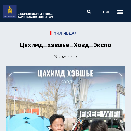
Skip
Me
Search
to
ENG
content
ҮЙЛ ЯВДАЛ
Цахимд_хэвшье_Ховд_Экспо
2024-04-15