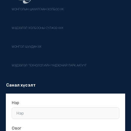
МОНГОЛЫН ЦАХИЛГААН ХОЛБОО ХК
МЭДЭЭЛЭЛ ХОЛБООНЫ СҮЛЖЭЭ ХХК
МОНГОЛ ШУУДАН ХК
МЭДЭЭЛЭЛ ТЕХНОЛОГИЙН ҮНДЭСНИЙ ПАРК ААТУҮГ
Санал хүсэлт
Нэр
Овог