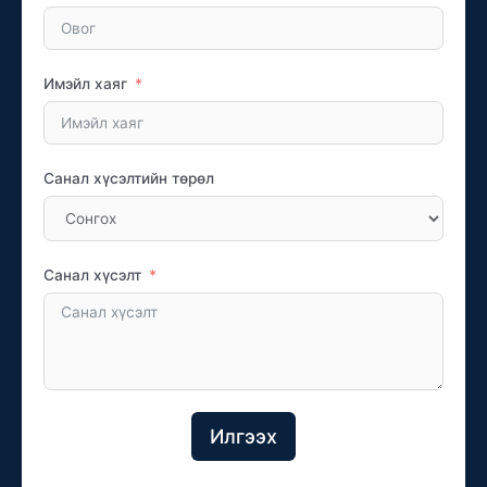
Имэйл хаяг
Санал хүсэлтийн төрөл
Санал хүсэлт
Илгээх