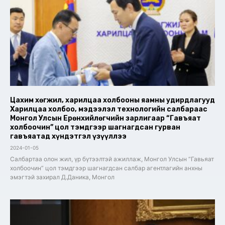
Цахим хөгжил, харилцаа холбооны яамны удирдлагууд
Харилцаа холбоо, мэдээлэл технологийн салбараас
Монгол Улсын Ерөнхийлөгчийн зарлигаар “Гавъяат
холбоочин” цол тэмдгээр шагнагдсан гурван
гавъяатад хүндэтгэл үзүүллээ
2024-01-05
Салбартаа олон жил, үр бүтээлтэй ажиллаж, Монгол Улсын “Гавьяат
холбоочин” цол тэмдгээр шагнагдсан салбар агентлагийн анхны
эмэгтэй захирал Д.Даника, Монгол