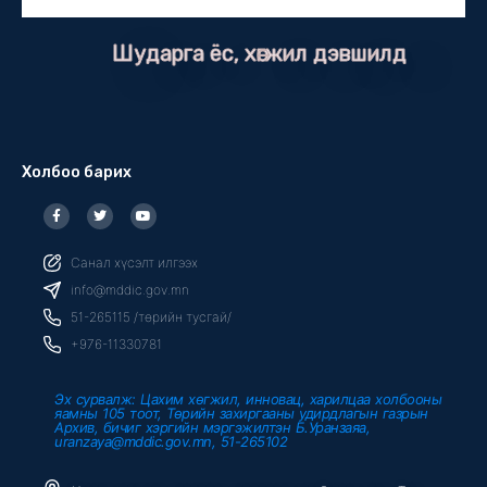
Шударга ёс, хөгжил дэвшилд
Холбоо барих
F
T
Y
a
w
o
c
i
u
e
t
t
b
t
u
Санал хүсэлт илгээх
o
e
b
o
r
e
info@mddic.gov.mn
k
-
51-265115 /төрийн тусгай/
f
+976-11330781
Эх сурвалж: Цахим хөгжил, инновац, харилцаа холбооны
яамны 105 тоот, Төрийн захиргааны удирдлагын газрын
Архив, бичиг хэргийн мэргэжилтэн Б.Уранзаяа,
uranzaya@mddic.gov.mn, 51-265102