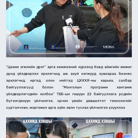
“Цахим хөгжлийн өдөрлөг” арга хэмжээний хүрээнд Ховд аймгийн жижиг
дунд үйлдвэрлэл эрхлэгчид, аж ахуй нэгжүүд, хувиараа бизнес
эрхлэгчид, иргэд, олон нийтэд ЦХХХЯ-ны харьяа, салбар
байгууллагууд болон “Монголын программ хангамж
үйлдвэрлэгчдийн холбоо” ТББ-ын гишүүн 22 байгууллага өөрсдийн
бүтээгдэхүүн үйлчилгээ, орчин үеийн дэвшилтэт технологийг
сурталчлан, мэргэжил арга зүйн зөвлөн туслах үйлчилгээ үзүүллээ.