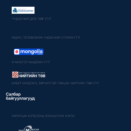
"ҮНДЭСНИЙ ДАТА ТӨВ" УТҮГ
РАДИО, ТЕЛЕВИЗИЙН ҮНДЭСНИЙ СҮЛЖЭЭ УТҮГ
И-МОНГОЛ АКАДЕМИ УТҮГ
КИБЕР ХАЛДЛАГА, ЗӨРЧИЛТЭЙ ТЭМЦЭХ НИЙТИЙН ТӨВ УТҮГ
Салбар
байгууллагууд
ХАРИЛЦАА ХОЛБООНЫ ЗОХИЦУУЛАХ ХОРОО