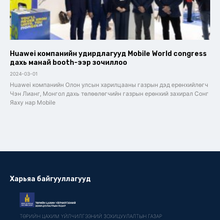
Huawei компанийн удирдлагууд Mobile World congress
дахь манай booth-ээр зочиллоо
2024-03-01
Huawei компанийн Олон улсын харилцааны газрын дэд ерөнхийлөгч
Чэн Лианг, Монгол дахь төлөөлөгчийн газрын ерөнхий захирал Сонг
Яаху нар Mobile
Харьяа байгууллагууд
ТӨРИЙН ЦАХИМ ҮЙЛЧИЛГЭЭНИЙ ЗОХИЦУУЛАЛТЫН ГАЗАР