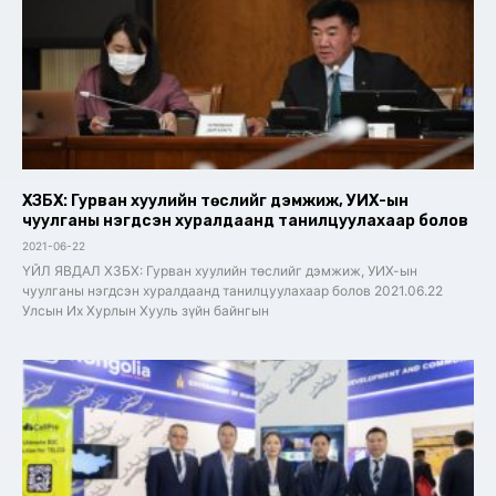
ХЗБХ: Гурван хуулийн төслийг дэмжиж, УИХ-ын
чуулганы нэгдсэн хуралдаанд танилцуулахаар болов
2021-06-22
ҮЙЛ ЯВДАЛ ХЗБХ: Гурван хуулийн төслийг дэмжиж, УИХ-ын
чуулганы нэгдсэн хуралдаанд танилцуулахаар болов 2021.06.22
Улсын Их Хурлын Хууль зүйн байнгын