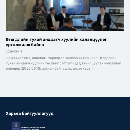
Өгөгдлийн тухай анхдагч хуулийн хэлэлцүүлэг
үргэлжилж байна
2026-06-18
Цахим хөгжил, инновац, харилцаа холбооны яамнаас Өгөгдлийн
тухай анхдагч хуулийн төслийг сэтгүүлчдэд танилцуулах уулзалтыг
өнөөдөр /2026.06.18/ зохион байгуулж, ажил хэрэгч,
Харьяа байгууллагууд