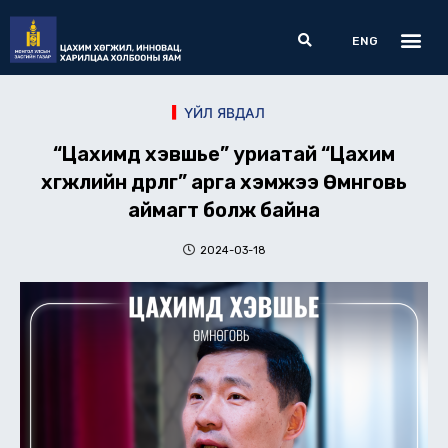
Skip
Me
Search
to
ENG
content
ҮЙЛ ЯВДАЛ
“Цахимд хэвшье” уриатай “Цахим
хөгжлийн өдөрлөг” арга хэмжээ Өмнөговь
аймагт болж байна
2024-03-18