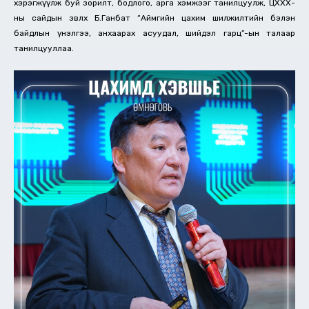
хэрэгжүүлж буй зорилт, бодлого, арга хэмжээг танилцуулж, ЦХХХ-
ны сайдын зөвлөх Б.Ганбат “Аймгийн цахим шилжилтийн бэлэн
байдлын үнэлгээ, анхаарах асуудал, шийдэл гарц”-ын талаар
танилцууллаа.