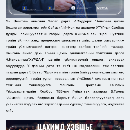
Мөн Өмнөговь аймгийн Засаг дарга Р.Сэддорж “Аймгийн цахим
бодлогын хэрэгжилтийн байдал”, И-Монгол академи УТҮГ-ын Салбар
дундын зохицуулалтын газрын дарга Х.Энхманлай “Орон нутгийн
төрийн үйлчилгээнд процессын шинжилгээ хийх, дахин загварчилж
төрийн үйлчилгээний нэгдсэн системд холбох төсөл”-ийн талаар,
Өмнөговь аймаг дахь Төрийн цахим үйлчилгээний хэлтсийн дарга
Ч.Нансалмаа”ХУРДАН” цэгийн үйлчилгээний онцлог, анхаарах
асуудлууд, Үндэсний дата төв УТҮГ-ын Мэдээллийн технологийн
газрын дарга Э.Баттөр “Орон нутгийн төрийн байгууллагуудын систем,
серверүүдийг төрийн үүлэн тооцооллын /mCloud/ системд нэгтгэх
төсөл”-ийн танилцуулга, Монголын Программ Хангамж
Үйлдвэрлэгчдийн Холбоо ТББ-ын Гүйцэтгэх захирал Б.Тамир
“Аймгийн цахим бодлогын баримт бичиг боловсруулахад зөвлөх
үйлчилгээ үзүүлэх нь” зэрэг сэдвийн хүрээнд танилцуулга, мэдээлэл
хийв.