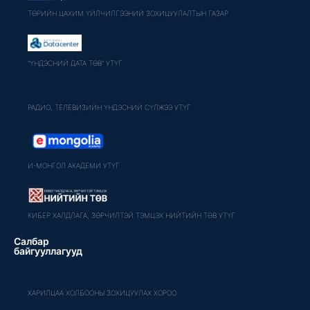
ТӨРИЙН ЦАХИМ ҮЙЛЧИЛГЭЭНИЙ ЗОХИЦУУЛАЛТЫН ГАЗАР
"ҮНДЭСНИЙ ДАТА ТӨВ" УТҮГ
РАДИО, ТЕЛЕВИЗИЙН ҮНДЭСНИЙ СҮЛЖЭЭ УТҮГ
И-МОНГОЛ АКАДЕМИ УТҮГ
КИБЕР ХАЛДЛАГА, ЗӨРЧИЛТЭЙ ТЭМЦЭХ НИЙТИЙН ТӨВ УТҮГ
Салбар
байгууллагууд
ХАРИЛЦАА ХОЛБООНЫ ЗОХИЦУУЛАХ ХОРОО