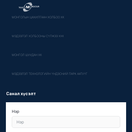
МОНГОЛЫН ЦАХИЛГААН ХОЛБОО ХК
МЭДЭЭЛЭЛ ХОЛБООНЫ СҮЛЖЭЭ ХХК
МОНГОЛ ШУУДАН ХК
МЭДЭЭЛЭЛ ТЕХНОЛОГИЙН ҮНДЭСНИЙ ПАРК ААТУҮГ
Санал хүсэлт
Нэр