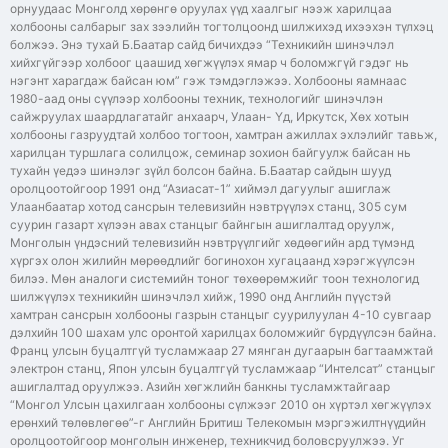
орнуудаас Монголд хөрөнгө оруулах үүд хаалгыг нээж харилцаа
холбооны салбарыг зах зээлийн тогтолцоонд шилжихэд ихээхэн түлхэц
болжээ. Энэ тухай Б.Баатар сайд бичихдээ “Техникийн шинэчлэл
хийхгүйгээр холбоог цаашид хөгжүүлэх ямар ч боломжгүй гэдэг нь
нэгэнт харагдаж байсан юм” гэж тэмдэглэжээ. Холбооны яамнаас
1980-аад оны сүүлээр холбооны техник, технологийг шинэчлэн
сайжруулах шаардлагатайг анхаарч, Улаан- Үд, Иркутск, Хөх хотын
холбооны газруудтай холбоо тогтоон, хамтран ажиллах эхлэлийг тавьж,
харилцан туршлага солилцож, семинар зохион байгуулж байсан нь
тухайн үедээ шинэлэг зүйл болсон байна. Б.Баатар сайдын шууд
оролцоотойгоор 1991 онд “Азиасат-1” хиймэл дагуулыг ашиглаж
Улаанбаатар хотод сансрын телевизийн нэвтрүүлэх станц, 305 сум
суурин газарт хүлээн авах станцыг байнгын ашиглалтад оруулж,
Монголын үндэсний телевизийн нэвтрүүлгийг хөдөөгийн ард түмэнд
хүргэх олон жилийн мөрөөдлийг богинохон хугацаанд хэрэгжүүлсэн
билээ. Мөн аналоги системийн тоног төхөөрөмжийг тоон технологид
шилжүүлэх техникийн шинэчлэл хийж, 1990 онд Английн пүүстэй
хамтран сансрын холбооны газрын станцыг суурилуулан 4-10 сувгаар
дэлхийн 100 шахам улс оронтой харилцах боломжийг бүрдүүлсэн байна.
Франц улсын буцалтгүй тусламжаар 27 мянган дугаарын багтаамжтай
электрон станц, Япон улсын буцалтгүй тусламжаар “Интелсат” станцыг
ашиглалтад оруулжээ. Азийн хөгжлийн банкны тусламжтайгаар
“Монгол Улсын цахилгаан холбооны сүлжээг 2010 он хүртэл хөгжүүлэх
ерөнхий төлөвлөгөө”-г Английн Бритиш Телекомын мэргэжилтнүүдийн
оролцоотойгоор монголын инженер, техникчид боловсруулжээ. Уг