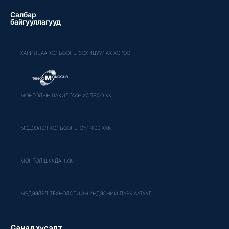
Салбар
байгууллагууд
ХАРИЛЦАА ХОЛБООНЫ ЗОХИЦУУЛАХ ХОРОО
МОНГОЛЫН ЦАХИЛГААН ХОЛБОО ХК
МЭДЭЭЛЭЛ ХОЛБООНЫ СҮЛЖЭЭ ХХК
МОНГОЛ ШУУДАН ХК
МЭДЭЭЛЭЛ ТЕХНОЛОГИЙН ҮНДЭСНИЙ ПАРК ААТУҮГ
Санал хүсэлт