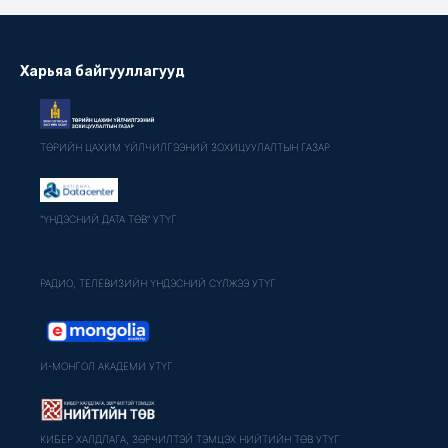
Харьяа байгууллагууд
ТӨРИЙН ЦАХИМ ҮЙЛЧИЛГЭЭНИЙ ЗОХИЦУУЛАЛТЫН ГАЗАР
"ҮНДЭСНИЙ ДАТА ТӨВ" УТҮГ
РАДИО, ТЕЛЕВИЗИЙН ҮНДЭСНИЙ СҮЛЖЭЭ УТҮГ
И-МОНГОЛ АКАДЕМИ УТҮГ
КИБЕР ХАЛДЛАГА, ЗӨРЧИЛТЭЙ ТЭМЦЭХ НИЙТИЙН ТӨВ УТҮГ