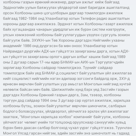
холбооны газрын ерөнхий инженер, даргын ажлыг хийж байгаад
Эрдэнэтийн уулын баяжуулах үйлдвэртэй хамт баригдаж ашиглалтанд
орсон Холбооны шинэ цогцолборын даргаар томилогдон ажиллаж
байгаад 1982-1984 онд Улаанбаатар хотын Телефон радио ашиглалтын
хорооны даргаар ажиллажээ. Эрдэнэт хотын Холбооны газарт ажиллаж
байх хугацаандаа чанарын удирдлагын иж бүрэн систем нэвтрүүлж,
улсын хэмжээний холбооны байгууллагуудын үзүүлэх сургууль зохион
байгуулж байв. ЗХУКН-ын Төв Хорооны дэргэдэх Нийгмийн ухааны
академийг 1986 онд дүүргэсэн ба мөн оноос Улаанбаатар хотын
Найрамдал дүүргийн АДХ-ын гүйцэтгэх захиргааны дарга, хотын АДХ-
ын гүйцэтгэх захиргааны орлогч даргын албыг хашиж байгаад 1989
оны 2 дугаар сарын 17-ны өдөр БНМАУ-ын АИХ-ын Тэргүүлэгчдийн
зарлигаар Холбооны сайдаар томилогджээ. Түүнийг сайдаар
томилогдож байх үед БНМАУ-д социалист байгуулалтын үйл ажиллагаа
нийт социалист нийгмийн нэгэн адилаар зогсонги байдалд орж, ЗХУ-д
өрнөсөн өөрчлөн байгуулалтын уур амьсгал Монголын нийгэмд хүчтэй
нөлөөлж байсан мөч байв. Шилжилтийн хүнд бэрх үед Засгийн газрын
дэргэдэх Холбооны Ерөнхий газрын дарга, Зам, тээвэр, холбооны
тэргүүн дэд сайдаар 1994 оны 3 дугаар сар хүртэл ажиллаж, харилцаа
холбооны бүтэц, зохион байгуулалтыг өөрчлөн шинэчилж, салбарын
бодлого боловсруулах, үйлдвэрлэл, үйлчилгээ эрхлэх үйл ажиллагааг
зааглаж, “Монголын харилцаа холбоо” компанийг байгуулж, холбооны
үйлчилгээг чөлөөт үнийн тогтолцоонд оруулснаар санхүүгийн хувьд
бүрэн биеэ даасан салбар болгоход чухал үүрэг гүйцэтгэжээ. Түүнчлэн
Монгол Улсад гарсан нийгэм, эдийн засгийн энэ шинэчлэлт нь гадаад