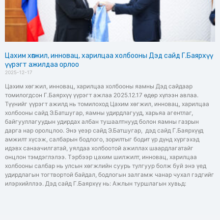
Цахим хөгжил, инновац, харилцаа холбооны Дэд сайд Г.Баярхүү
үүрэгт ажилдаа орлоо
2025-12-17
Цахим хөгжил, инновац, харилцаа холбооны яамны Дэд сайдаар
томилогдсон Г.Баярхүү үүрэгт ажлаа 2025.12.17 өдөр хүлээн авлаа.
Түүнийг үүрэгт ажилд нь томилоход Цахим хөгжил, инновац, харилцаа
холбооны сайд Э.Батшугар, яамны удирдлагууд, харьяа агентлаг,
байгууллагуудын удирдах албан тушаалтнууд болон яамны газрын
дарга нар оролцлоо. Энэ үеэр сайд Э.Батшугар, дэд сайд Г.Баярхүүд
амжилт хүсэж, салбарын бодлого, зорилтыг бодит үр дүнд хүргэхэд
идэвх санаачилгатай, уялдаа холбоотой ажиллах шаардлагатайг
онцлон тэмдэглэлээ. Тэрбээр цахим шилжилт, инновац, харилцаа
холбооны салбар нь улсын хөгжлийн суурь тулгуур болж буй энэ үед
удирдлагын тогтвортой байдал, бодлогын залгамж чанар чухал гэдгийг
илэрхийллээ. Дэд сайд Г.Баярхүү нь: Ажлын туршлагын хувьд: