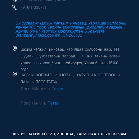
f
+976-11330781
Эх сурвалж: Цахим хөгжил, инновац, харилцаа холбооны
яамны 105 тоот, Төрийн захиргааны удирдлагын газрын
Архив, бичиг хэргийн мэргэжилтэн Б.Уранзаяа,
uranzaya@mddic.gov.mn, 51-265102
Цахим хөгжил, инновац, харилцаа холбооны яам, Төв
шуудан, Сүхбаатарын талбай - 1, Энх тайвны өргөн
чөлөө, 1-р хороо, Чингэлтэй дүүрэг, Улаанбаатар 15160-
0012
ЦАХИМ ХӨГЖИЛ, ИННОВАЦ, ХАРИЛЦАА ХОЛБООНЫ
ЯАМНЫ ЛОГО ТАТАХ
Лого /Монгол/
Татах
Лого /Англи/
Татах
© 2025 ЦАХИМ ХӨГЖИЛ, ИННОВАЦ, ХАРИЛЦАА ХОЛБООНЫ ЯАМ