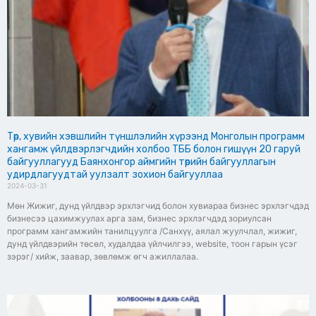
Төр, хувийн хэвшлийн түншлэлийн хүрээнд Монголын программ
хангамж үйлдвэрлэгчдийн холбоо ТББ болон гишүүн 20 гаруй
байгууллагууд Баянхонгор аймгийн төрийн байгууллагын
удирдлагуудтай уулзалт зохион байгууллаа
2024-03-31
Мөн Жижиг, дунд үйлдвэр эрхлэгчид болон хувиараа бизнес эрхлэгчдэд
бизнесээ цахимжуулах арга зам, бизнес эрхлэгчдэд зориулсан
программ хангамжийн танилцуулга /Санхүү, аялал жуулчлал, жижиг,
дунд үйлдвэрийн төсөл, худалдаа үйлчилгээ, website, тоон гарын үсэг
зэрэг/ хийж, заавар, зөвлөмж өгч ажиллалаа.