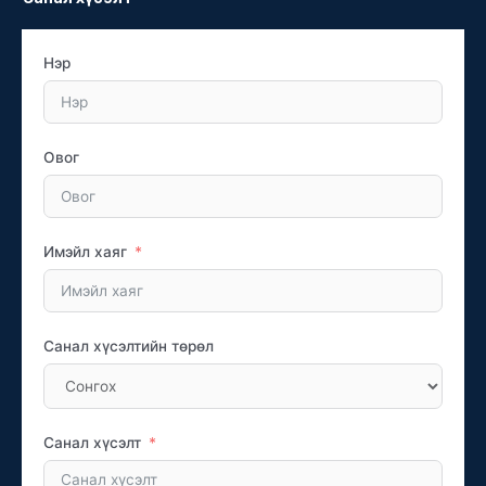
Нэр
Овог
Имэйл хаяг
Санал хүсэлтийн төрөл
Санал хүсэлт