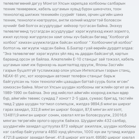
төлөвлөгөөний дагуу Монгол Улсын харилцаа холбооны салбарын
техник төхөөрөмж, кабель шугамын хувьд бүрэн шинэчлэх, тоон
технологид шилжих техникийн суурийг тавих, орчин цагийн шинэ
техник, технологи нэвтрүүлэх, англи хэлний мэдлэгтэй боловсон
хүчнийг бий болгох асуудлуудыг хийхээр тусгасан байна. Энэхүү
төлөвлөгөөнд тусгагдсан асуудлуудыг хэрэгжүүлэхэд ижил зорилго,
ижил хүслээр жигүүрлэсэн хамт олны хүч байсан бөгөөд “Холбоогүй
холбоо” хэмээн шүүмжлэгдэж байсан холбоог “ Холбоочингүй холбоо”
болтол нь хөгжүүлж чадсан байна. Б.Баатар гуай өөрийн дурдатгалдаа:
“Энэ төлөвлөгөөг хэрэгжүүлэх үйл явц нь дардан байсангүй, картын
бараанд орсон үе байлаа. Алкателийн Е-10 станцыг зай тэжээл, кабель
шугамын хамт иж бүрнээр нь ашиглалтад оруулж, Японы Засгийн
газрын буцалтгүй тусламжаар олон улсын Интелсатын газрын станц,
NEAX-61 улс, хот хоорондын автомат телефон станцыг барьж
байгуулсан нь тоон технологийн цаашдын баттай суурь болж өгсөн”
хэмээсэн байна. Монгол Улсын шуудан холбооны хөгжлийн оргил үе нь
1989-1990 он байлаа. Энэ үед нийслэл аймгийн хооронд ажлын өдөр
бүр, аймгийн төвөөс сумдад 7 хоногт 2-5 удаа, сумаас бригад, тасгийн
төвд 2 удаа шуудан тогтмол солилцож, жилдээ 9894,6 мянган ширхэг
гарах захидал, 322,8 мянган ширхэг боодол, 87,6 мянган илгээлт,
134811,9 мянган ширхэг сонин, хэвлэл ялган боловсруулж, 23016,6
мянган төгрөгийн орлого оруулж байжээ. Шуудангийн 432 салбар,
шуудангийн захидал цуглуулах 873 хайрцаг ажиллаж, шуудан холбооны
нэг салбар байгууллага 4850 хүнд үйлчлэн, 1000 хүн ам тутамд жилдээ
4721,8 ширхэг захидал бичиг, 41,8 ширхэг илгээлт, 69580 ширхэг хэвлэл