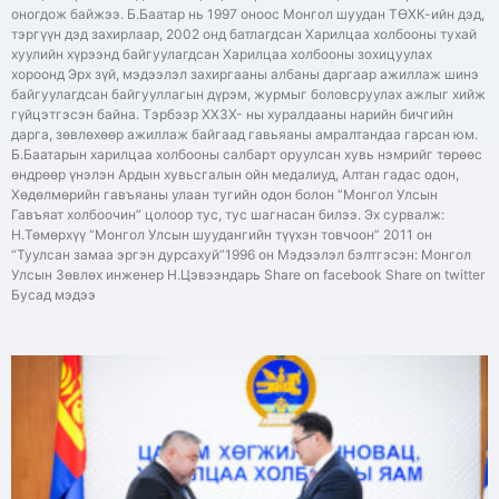
оногдож байжээ. Б.Баатар нь 1997 оноос Монгол шуудан ТӨХК-ийн дэд,
тэргүүн дэд захирлаар, 2002 онд батлагдсан Харилцаа холбооны тухай
хуулийн хүрээнд байгуулагдсан Харилцаа холбооны зохицуулах
хороонд Эрх зүй, мэдээлэл захиргааны албаны даргаар ажиллаж шинэ
байгуулагдсан байгууллагын дүрэм, журмыг боловсруулах ажлыг хийж
гүйцэтгэсэн байна. Тэрбээр ХХЗХ- ны хуралдааны нарийн бичгийн
дарга, зөвлөхөөр ажиллаж байгаад гавьяаны амралтандаа гарсан юм.
Б.Баатарын харилцаа холбооны салбарт оруулсан хувь нэмрийг төрөөс
өндрөөр үнэлэн Ардын хувьсгалын ойн медалиуд, Алтан гадас одон,
Хөдөлмөрийн гавъяаны улаан тугийн одон болон “Монгол Улсын
Гавъяат холбоочин” цолоор тус, тус шагнасан билээ. Эх сурвалж:
Н.Төмөрхүү “Монгол Улсын шуудангийн түүхэн товчоон” 2011 он
“Туулсан замаа эргэн дурсахуй”1996 он Мэдээлэл бэлтгэсэн: Монгол
Улсын Зөвлөх инженер Н.Цэвээндарь Share on facebook Share on twitter
Бусад мэдээ