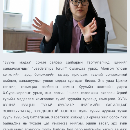
“Зууны мэдээ” сонин салбар салбарын тэргүүлэгчид, шинийг санаачлагчдыг “Leaderships forum” буландаа урьж, Монгол Улсын хөгжлийн гарц, боломжийн талаар ярилцаж тэдний сонирхолтой шийдэл, санаануудыг уншигчиддаа хүргэдэг билээ. Энэ удаа Цахим хөгжил, харилцаа холбооны яамны Хуулийн хэлтсийн дарга Х.Сүрэнхоролыг урьж, энэ сарын 1-нээс хэрэгжиж эхэлсэн Хүний хувийн мэдээлэл хамгаалах тухай хуулийн хүрээнд ярилцлаа. ХУВЬ ХҮНИЙ НУУЦЫН ТУХАЙ ХУУЛИАР НИЙГМИЙН ХАРИЛЦААГ ЗОХИЦУУЛАХАД ХҮНДРЭЛТЭЙ БОЛСОН Хувь хүний нууцын тухай хууль 1995 онд батлагдсан. Хэрэгжиж эхлээд 30 орчим жил болох гэж байна.Энэ нь тухайн цаг үеийнхээ нийгэм, эдийн засаг, эрх зүйн харилцаанд тохирсон хууль байсан бол одоо нийгмийн харилцаа яаж өөрчлөгдөж, цахим харилцаа бидний амьдралд хэрхэн нөлөөлж байгааг бэлхнээ харж байна. Өөрөөр хэлбэл, 30 жилийн өмнөх хуулиар одоогийн хувь хүний нууцтай холбоотой харилцаа бүрийг зохицуулахад хүндрэлтэй болоод байна гэсэн үг. Статистик тоон мэдээнээс харахад сүүлийн таван жилийн хугацаанд хувь хүний нууцыг задруулсан гэмт хэрэг 2-5 гарсан байдаг. Энэ нь Хувь хүний нууцын тухай хуулиар зохицуулах харилцаа хумигдмал хүрээнд байгааг харуулж байгаа юм. Мөн хувь хүнд хамааралтай эрүүл мэнд, гэр бүл, эд хөрөнгө, захидал харилцааны дөрвөн төрлийн мэдээллийг нууцад хамааруулж, хувь хүн өөрөө мэдээллийн нууцлалаа хадгалж хамгаалах зохицуулалттай байсантай холбоотой. Хувь хүнийг тодорхойлж болох олон төрлийн мэдээлэл байдаг. Тухайлбал, тухайн хүний үндэс, угсаа, шашин шүтлэг, итгэл үнэмшил, генетик болон биометрик мэдээлэл, ял эдэлж байгаа болон ял эдэлсэн эсэх, бэлгийн болон хүйсийн чиг баримжаа, илэрхийлэл, бэлгийн харьцааны талаарх мэдээллийг дурдаж болно. Хувь хүний мэдээллийг тодорхой хяналтгүй буюу зөвшөөрөлгүйгээр цуглуулж, боловсруулж, тухайлан нийгмийн сүлжээнд дурын зорилгоор ашиглаж, дамжуулах тохиолдол их байна. Олон улсын жишгээр хувь хүний мэдээллийг цуглуулж байгаа бол хуульд зааснаас бусад тохиолдолд зайлшгүй мэдээллийн эзний зөвшөөрлийг авах шаардлагатай байдаг. Эдгээр нөхцөл шаардлагын улмаас Хувь хүний нууцын тухай хуулийг шинэчлэн найруулах хэрэгцээ, шаардлага байсан учраас Хүний хувийн мэдээлэл хамгаалах тухай хуулийг боловсруулж, Улсын Их Хурлаар батлуулсан. ТУХАЙН ХҮНИЙГ ТОДОРХОЙЛЖ БОЛОХ БҮХ МЭДЭЭЛЛИЙГ ХАМГААЛАХ НЬ ХУУЛИЙН ЗОРИЛГО Блиц: Боловсрол ♦ 2006 онд МУИС-ийн Хууль зүйн сургууль ♦ 2016 онд Австралийн Мельбурнийн их сургуулийн Хууль зүйн сургуульд хууль зүйн ухааны магистрын зэрэг хамгаалсан. Ажилласан байдал ♦ 2007-2022 он хүртэл Хууль зүй, дотоод хэргийн яаманд мэргэжилтэн, ахлах мэргэжилтэн, шинжээчээр ажилласан. ♦ 2022 оны гуравдугаар сараас Цахим хөгжил, харилцаа холбооны яаманд Хуулийн хэлтсийн даргаар ажиллаж байна. Хуулийн төслийг боловсруулах явцад бусад улс оронд хувь хүний нууцыг хэрхэн зохицуулж, хамгаалж байгаа талаар нэлээд судалгаа хийж, иргэн, хуулийн этгээд, судлаач нараас ч хуулийн төсөлд олон санал ирснийг Ажлын хэсгийн хүрээнд хэлэлцэж тусгасан байдаг. Хүний хувийн мэдээлэл хамгаалах тухай хуулийн суурь зохицуулалт нь Европын холбооны Хүний хувийн өгөгдөл хамгаалах тухай актад үндэслэсэн. Мөн Эстони, Словени, Япон, Солонгос, Хятад, Тайвань, Израйл улсын эрх зүйн зохицуулалтыг судалж, манай улсад хэрэгжих боломжтой зарим онцлог зохицуулалтыг хуулийн төслийг боловсруулахдаа харгалзаж үзсэн. Хүний хувийн мэдээлэл хамгаалах тухай хуулиар багц хэдэн харилцааг зохицуулна. Хувь хүнийг тодорхойлж болох мэдээллүүдийг өргөжүүлсэн. Хувь хүний нууцын тухай хуулиар хувь хүний дөрвөн төрлийн нууцыг хамгаалж байсан бол тухайн хүний овог, нэр, төрсөн он, сар, өдрөөс авахуулаад хүний эмзэг мэдээллүүд болох ял эдэлж байгаа болон ял эдэлсэн эсэх, бэлгийн болон хүйсийн чиг баримжаа, илэрхийлэл, бэлгийн харьцааны талаарх мэдээлэл, генетик, биометрик мэдээллийг хамгаалж байхаар тогтоосон. Тодруулбал, тухайн хүнийг тодорхойлж болох бүх мэдээллийг хамгаалах нь энэ хуулийн зорилго юм. Хувь хүний мэдээллийг цуглуулж, боловсруулж, ашиглахдаа хуульд зааснаас бусад тохиолдолд зайлшгүй мэдээллийн эзнээс зөвшөөрөл авах ёстой. Энэ хууль мэдээллийн эзний эрхийг баталгаажуулж, мэдээлэл хариуцагчийг үүрэгжүүлсэн шинжтэй хууль юм. Тухайлбал, мэдээллийн эзэн зөвшөөрлөө өгөх, татгалзах, мэдээллийг ямар зорилгоор цуглуулж байгааг мэдэх, шаардах, тайлбар авах эрхтэй. Харин мэдээлэл хариуцагч нь зөвшөөрлийг авах, мэдээллийг цуглуулах, боловсруулах, ашиглах болсон үндэслэлийг тайлбарлах, мэдэгдэл хүргүүлэх, мэдээллийн аюулгүй байдлыг хангах үүрэгтэй байхаар тогтоосон. Мөн хуульд тусгасан нэг онцлог зохицуулалт бол дууны, дүрсний, дуу-дүрсний бичлэгийн төхөөрөмжийг ямар тохиолдолд байршуулах талаар зохицуулсан. Төхөөрөмжийг нийтийн зориулалттай орон сууцны орох, гарах нийтийн хэсэг болон дундын эзэмшлийн талбайд оршин суугчдын аюулгүй байдлыг хамгаалах, дундын эзэмшлийн эд хөрөнгийн бүрэн бүтэн байдлыг хангах, ажлын байранд хүний болон мэдээллийн аюулгүй байдлыг хамгаалах, байгууллагын эд хөрөнгийн бүрэн бүтэн байдлыг хангах зорилгоор байршуулж болно. Харин тухайн хүний халдашгүй, чөлөөтэй байх эрхэд илтэд халдах байршилд тухайбал, ариун цэврийн өрөө, VIP өрөө, эмнэлгийн өрөө, оршин суугчийн хаалга руу харуулж дүрс бичлэгийн камер байршуулахгүй байхаар зохицууллаа. ХУУЛИЙН ХЭРЭГЖИЛТИЙГ ХАНГАХ МЕХАНИЗМЫГ ТОДРУУЛСАН Хуульд хуулийн хэрэгжилтийг хангах байгууллагуудыг тодорхой заасан. Хуулиар Хүний эрхийн үндэсний комиссын нэг гишүүн хүний хувийн мэдээллийг хамгаалах чиг үүргийг хариуцаж ажиллана. Мөн энэ чиг үүргийг хэрэгжүүлэх тусгайлсан нэгж ажиллахаар зохицуулсан. Энэ нэгжид хууль эрх зүй, мэдээллийн технологийн чиглэлээр ажилладаг мэргэшсэн ажилтнуудыг ажиллуулах шаардлагыг тавина. Комисс хуулийн хэрэгжилтэд хяналт тавьж, мэдээлэл хариуцагчийн мэдээлэл цуглуулах, боловсруулах, ашиглах үйл ажиллагаанд холбогдох гомдлыг хүлээн авч шийдвэрлэх, зөвлөмж, шаардлага хүргүүлэх үндсэн чиг үүрэгтэй ажиллана. Мөн төрийн бусад байгууллага хуулийн хэрэгжилтийг хангахад чухал үүрэгтэй. Цахим хөгжил, харилцаа холбооны яам хууль тогтоомжийн хэрэгжилтийг олон нийтэд сурталчлан таниулах, нийтээр дагаж мөрдөх журмуудыг боловсруулж, батлах, мэдээллийн аюулгүй байдал алдагдсан тохиолдолд хариу арга хэмжээ авах үүргийг гүйцэтгэнэ. Манай яам энэ хуулийн хүрээнд батлах журмууд дээр Хүний эрхийн үндэсний комисстой хамтран ажиллаж байна. Хуулийн хүрээнд нийт гурван журам батална. Төрийн байгууллагууд хэрэгжилтийг хангахад хүлээх үүргийг хуулиар тогтоосон ч байгууллага бүр төр, хувийн хэвшлийн байхаасаа үл хамааран мэдээлэл хариуцагчийнхаа хувьд хүний хувийн мэдээллийг хамгаалахад үүргээ ухамсарлаж, хариуцлагатай хандах ёстой. Нөгөө талаас иргэн бүр өөрийнхөө мэдээллийг бусад этгээдэд өгөх бүртээ хуульд зааснаас бусад тохиолдолд зөвшөөрөлтэйгөөр авч ашиглаж байгаа эсэхийг хянах эрхийг хуулиар олгосон тул шат шатандаа хяналт тавьж хуулийн хэрэгжилтийг хангах нь чухал юм. СЭТГҮҮЛ ЗҮЙН ЗОРИЛГООР ЗАРИМ МЭДЭЭЛЛИЙГ АШИГЛАХАД ЗӨВШӨӨРӨЛ ШААРДАХГҮЙ Хүний хувийн мэдээлэл хамгаалах тухай хуулиар сэтгүүл зүйн зорилгоор хүний хувийн мэдээллийг цуглуулж, боловсруулж, ашиглах тохиолдолд үйлчлэх зохицуулалтыг тусгасан. Сэтгүүл зүйн эсвэл нийтийн ашиг сонирхлыг хамгаалах зорилгоор эрүүл мэнд, захидал харилцаа, генетик болон биометрик мэдээлэл, бэлгийн болон хүйсийн чиг баримжаа, илэрхийлэл, бэлгийн харьцааны талаарх мэдээллээс бусад мэдээллийг цуглуулж, боловсруулж, ашиглахад мэдээллийн эзний зөвшөөрөл шаардахгүй. Сэтгүүл зүй гэдэг бол хариуцлагатай редакцтай байгууллагад тооцогдож, нийтийн ашиг сонирхлыг хамгаалах зорилгоор мэдээ, мэдээллийг түгээдэг. Харин сэтгүүл зүйн зорилгоор бус хүний хувийн мэдээллийг түгээх тохиолдолд зайлшгүй мэдээллийн эзний зөвшөөрлийг шаардана. Хууль зөрчиж мэдээллийн эзний мэдээллийг цуглуулж, боловсруулж, ашигласан бол Эрүүгийн хууль, Зөрчлийн тухай хуульд заасны дагуу хариуцлага хүлээнэ. Хүний хувийн мэдээлэл хамгаалах тухай хуулийг дагаж эдгээр хуульд холбогдох нэмэлт, өөрчлөлтийг оруулсан. МЭДЭЭЛЛИЙГ АШИГЛАЖ БАЙГАА ТОХИОЛДОЛД МЭДЭГДЭЛ ХҮРГҮҮЛНЭ Хуулиар төрийн болон хувийн хэвшлийн байгууллага, хүн нь хүний эмзэг мэдээллийг ашигласан, дамжуулсан тохиолдолд мэдээллийн эзэнд мэдээлэл хариуцагчийн хувьд мэдэгдэл хүргэдэг байхаар зохицуулсан. Мэдээж мэдэгдэл хүргэх хэлбэр нь ямар ч байж болно. Тухайлбал, гар утасны мессежээр, хувийн и-мэйлээр, тодорхой систем бий болгох замаар мэдэгдэл хүргэж болно. Цахим хөгжил, харилцаа холбооны яамнаас И-Монгол академитай хамтран мэдэгдэл хүргэх системийг хөгжүүлэн “ХУР” системд холбогдсон төрийн байгууллагаас мэдээлэл дамжуулсан тохиолдолд мэдээлэл хариуцагчийн хувьд мэдээллийн эзний мэдээллийг ямар байгууллагад дамжуулсан талаарх мэдэгдлийг хүргэж байна. Мөн төрийн байгууллагууд нь “ХУР” системд холбогдсон эсэхээс үл хамааран өөрсдөө мэдэгдлээ хүргэх боломж нь нээлттэй. Харин хувийн хэвшлийн байгууллагууд ямар хэлбэрээр мэдэгдэл хүргүүлэхээ өөрсдөө шийдэж, мэдэгдэл хүргэх үүрэгтэй. Ер нь хувийн мэдээллийг зөвшөөрөлгүйгээр ашиглаж байгаа эсэхийг иргэд хянах нь хуулийн хэрэгжилтэд хамгийн чухал. УЯЛДААТАЙ ТАВАН БАГЦ ХУУЛЬ ХЭРЭГЖИЖ ЭХЭЛЛЭЭ Улсын Их Хурлаас Хүний хувийн мэдээлэл хамгаалах тухай хуулийн хамт Нийтийн мэдээллийн ил тод байдлын тухай, Цахим гарын үсгийн тухай, Кибер аюулгүй байдлын тухай, Виртуал хөрөнгийн үйлчилгээ үзүүлэгчийн тухай хуулийг баталсан. Виртуал хөрөнгийн үйлчилгээ үзүүлэгчийн тухай хуулиас бусад дөрвөн хууль энэ сарын 1-нээс хэрэгжиж эхэллээ. Нийтийн мэдээллийн ил тод байдлын тухай хууль бол төрийн байгууллага өөртөө цугларсан мэдээллийг хэрхэн иргэн, хуулийн этгээдэд ашиглуулах вэ, нээлттэй өгөгдлийг хэрхэн боловсруулж, олон нийтэд ил болгох вэ, мэдээллээ солилцохдоо ямар систем ашиглах вэ гэдэг харилцааг ерөнхийдөө зохицуулсан. Мөн төрд цугларсан хувийн мэдээллийг төрийн байгууллага солилцохдоо мэдэгдэл хүргүүлэхийг энэ хуулиар зохицуулсан. Цахим гарын үсэг ашиглан аливаа үйлчилгээг авах, цаг хугацаа, орон зайнаас үл хамааран гэрээ, хэлцэл байгуулах. Цахим гарын үсгээр үйлдсэн баримт бичгийг нотлох баримтын хэмжээнд үнэлэх боломжийг бүрдүүлсэн хууль бол Цахим гарын үсгийн тухай хууль юм. Энэ хуульд тусгасан нэг онцлог зохицуулалт бол Монгол Улсын 16-гаас дээш