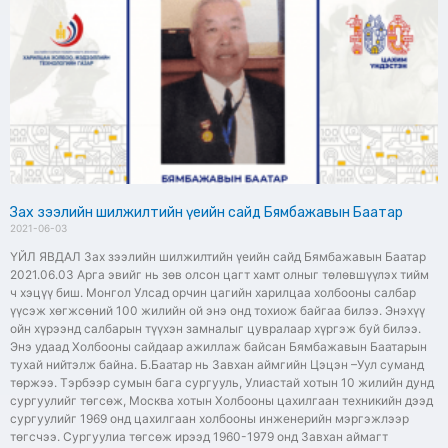
Зах зээлийн шилжилтийн үеийн сайд Бямбажавын Баатар
2021-06-03
ҮЙЛ ЯВДАЛ Зах зээлийн шилжилтийн үеийн сайд Бямбажавын Баатар
2021.06.03 Арга эвийг нь зөв олсон цагт хамт олныг төлөвшүүлэх тийм
ч хэцүү биш. Монгол Улсад орчин цагийн харилцаа холбооны салбар
үүсэж хөгжсөний 100 жилийн ой энэ онд тохиож байгаа билээ. Энэхүү
ойн хүрээнд салбарын түүхэн замналыг цувралаар хүргэж буй билээ.
Энэ удаад Холбооны сайдаар ажиллаж байсан Бямбажавын Баатарын
тухай нийтэлж байна. Б.Баатар нь Завхан аймгийн Цэцэн –Уул суманд
төржээ. Тэрбээр сумын бага сургууль, Улиастай хотын 10 жилийн дунд
сургуулийг төгсөж, Москва хотын Холбооны цахилгаан техникийн дээд
сургуулийг 1969 онд цахилгаан холбооны инженерийн мэргэжлээр
төгсчээ. Сургуулиа төгсөж ирээд 1960-1979 онд Завхан аймагт