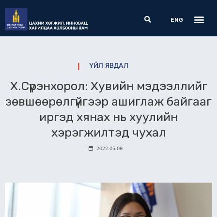
Skip
Me
Search
to
ENG
content
ҮЙЛ ЯВДАЛ
Х.Сүрэнхорол: Хувийн мэдээллийг
зөвшөөрөлгүйгээр ашиглаж байгааг
иргэд хянах нь хуулийн
хэрэгжилтэд чухал
2022.05.09