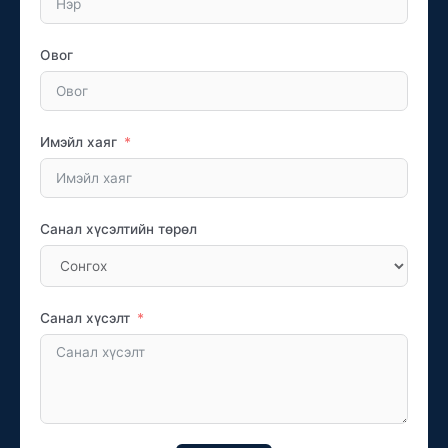
Овог
Имэйл хаяг
Санал хүсэлтийн төрөл
Санал хүсэлт