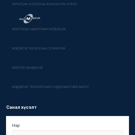
ХАРИЛЦАА ХОЛБООНЫ ЗОХИЦУУЛАХ ХОРОО
МОНГОЛЫН ЦАХИЛГААН ХОЛБОО ХК
МЭДЭЭЛЭЛ ХОЛБООНЫ СҮЛЖЭЭ ХХК
МОНГОЛ ШУУДАН ХК
МЭДЭЭЛЭЛ ТЕХНОЛОГИЙН ҮНДЭСНИЙ ПАРК ААТУҮГ
Санал хүсэлт
Нэр