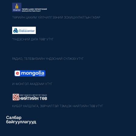
ТӨРИЙН ЦАХИМ ҮЙЛЧИЛГЭЭНИЙ ЗОХИЦУУЛАЛТЫН ГАЗАР
"ҮНДЭСНИЙ ДАТА ТӨВ" УТҮГ
РАДИО, ТЕЛЕВИЗИЙН ҮНДЭСНИЙ СҮЛЖЭЭ УТҮГ
И-МОНГОЛ АКАДЕМИ УТҮГ
КИБЕР ХАЛДЛАГА, ЗӨРЧИЛТЭЙ ТЭМЦЭХ НИЙТИЙН ТӨВ УТҮГ
Салбар
байгууллагууд