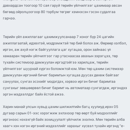
давхардсан тоогоор 10 сая гаруй төрийн үйлчилгээг цахимаар авсан
бөгөөд ойролцоогоор 80 тэрбум төгрөг хэмнэсэн гэсэн судалгаа
гарчээ.
Төрийн үйл ажиллагааг цахимжуулсанаар 7 хоног бүр 24 цагийн
ажиллагаатай, идэвхтэй, мэдрэмжтэй төр бий болох аж. Өөрөөр хэлбэл,
иргэн, аж ахуй нэгж байгууллага цаг хугацаа, орон зайнаас үл
хамааран төрийн үйлчилгээг гар утаснаасаа авахын зэрэгцээ, төр
тухайн системээр дамжуулан иргэдтэйгээ харилцаж, төрийн
үйлчилгээг шуурхай хүргэх боломжтой юм. Мөн төр цахим системээр
дамжуулан иргэний бичиг баримтын хугацаа дуусах дөхөж байгааг
сануулах, сунгах эсэхийг мэдэгдэх, хэрвээ иргэн бичиг баримтаа
сунгахыг зөвшөөрвөл бичиг баримт нь автоматаар сунгагдаж, иргэндээ
эргэн мэдээллдэг байх ёстой ажээ.
Харин манай улсын хувьд цахим шилжилтийн багц хуулиуд ирэх 05
дугаар сарын 01-ээс хэрэгжиж эхлэхээр төр өөрт буй мэдээллийг
иргэнээс нэхэхгүй байх зохицуулалт үйлчилж эхэлнэ. Мөн төрийн алба
хаагч хэн нэгэн иргэний мэдээллийг харахыг хүсвэл тухайн иргэнд “e-