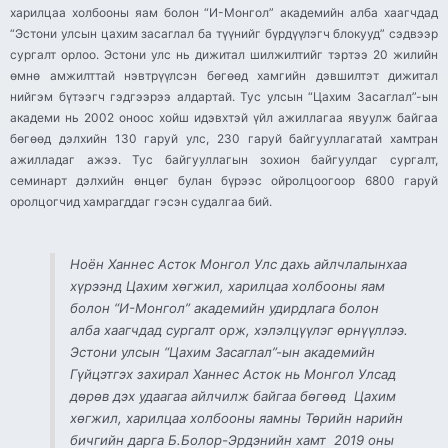
харилцаа холбооны яам болон “И-Монгол” академийн алба хаагчдад
“Эстони улсын цахим засаглал ба түүнийг бүрдүүлэгч блокууд” сэдвээр
сургалт орлоо. Эстони улс нь дижитал шилжилтийг тэртээ 20 жилийн
өмнө амжилттай нэвтрүүлсэн бөгөөд хамгийн дэвшилтэт дижитал
нийгэм бүтээгч гэдгээрээ алдартай. Тус улсын “Цахим Засаглал”-ын
академи нь 2002 оноос хойш идэвхтэй үйл ажиллагаа явуулж байгаа
бөгөөд дэлхийн 130 гаруй улс, 230 гаруй байгууллагатай хамтран
ажилладаг ажээ. Тус байгууллагын зохион байгуулдаг сургалт,
семинарт дэлхийн өнцөг булан бүрээс ойролцоогоор 6800 гаруй
оролцогчид хамрагддаг гэсэн судалгаа бий.
Ноён Ханнес Асток Монгол Улс дахь айлчлалынхаа
хүрээнд Цахим хөгжил, харилцаа холбооны яам
болон “И-Монгол” академийн удирдлага болон
алба хаагчдад сургалт орж, хэлэлцүүлэг өрнүүллээ.
Эстони улсын “Цахим Засаглал”-ын академийн
Гүйцэтгэх захирал Ханнес Асток нь Монгол Улсад
дөрөв дэх удаагаа айлчилж байгаа бөгөөд Цахим
хөгжил, харилцаа холбооны яамны Төрийн нарийн
бичгийн дарга Б.Болор-Эрдэнийн хамт 2019 оны