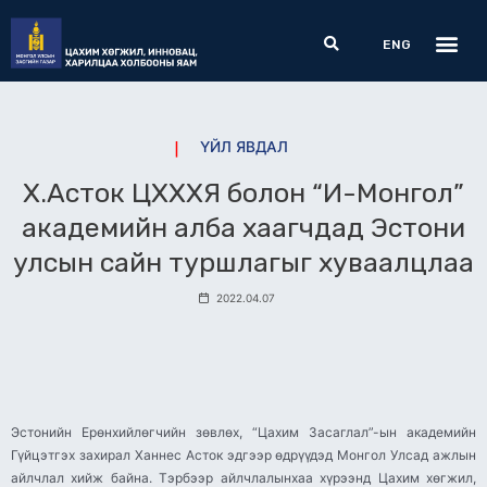
Skip
Me
Search
to
ENG
content
ҮЙЛ ЯВДАЛ
Х.Асток ЦХХХЯ болон “И-Монгол”
академийн алба хаагчдад Эстони
улсын сайн туршлагыг хуваалцлаа
2022.04.07
Эстонийн Ерөнхийлөгчийн зөвлөх, “Цахим Засаглал”-ын академийн
Гүйцэтгэх захирал Ханнес Асток эдгээр өдрүүдэд Монгол Улсад ажлын
айлчлал хийж байна. Тэрбээр айлчлалынхаа хүрээнд Цахим хөгжил,