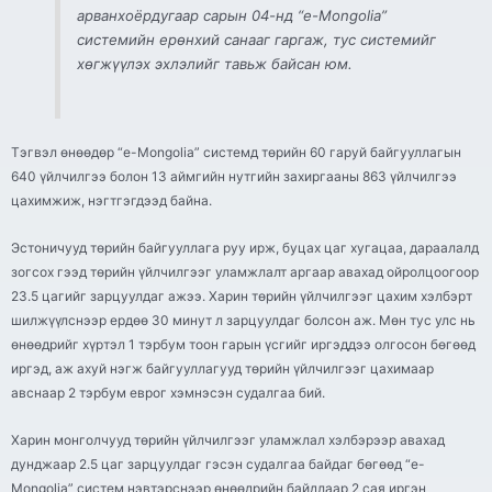
арванхоёрдугаар сарын 04-нд “e-Mongolia”
системийн ерөнхий санааг гаргаж, тус системийг
хөгжүүлэх эхлэлийг тавьж байсан юм.
Тэгвэл өнөөдөр “e-Mongolia” системд төрийн 60 гаруй байгууллагын
640 үйлчилгээ болон 13 аймгийн нутгийн захиргааны 863 үйлчилгээ
цахимжиж, нэгтгэгдээд байна.
Эстоничууд төрийн байгууллага руу ирж, буцах цаг хугацаа, дараалалд
зогсох гээд төрийн үйлчилгээг уламжлалт аргаар авахад ойролцоогоор
23.5 цагийг зарцуулдаг ажээ. Харин төрийн үйлчилгээг цахим хэлбэрт
шилжүүлснээр ердөө 30 минут л зарцуулдаг болсон аж. Мөн тус улс нь
өнөөдрийг хүртэл 1 тэрбум тоон гарын үсгийг иргэддээ олгосон бөгөөд
иргэд, аж ахуй нэгж байгууллагууд төрийн үйлчилгээг цахимаар
авснаар 2 тэрбум еврог хэмнэсэн судалгаа бий.
Харин монголчууд төрийн үйлчилгээг уламжлал хэлбэрээр авахад
дунджаар 2.5 цаг зарцуулдаг гэсэн судалгаа байдаг бөгөөд “e-
Mongolia” систем нэвтэрснээр өнөөдрийн байдлаар 2 сая иргэн