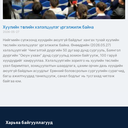
Хуулийн төслийн хэлэлцүүлэг үргэлжилж байна
2026-05-27
Нийгмийн сүлжээнд хүүхдийн аюулгүй байдлыг хангах тухай хуулийн
төслийн хэлэлцүүлэг үргэлжилж байна. Өнөөдрийн (2026.05.27)
хэлэлцүүлгийг Чингэлтэй дүүргийн 50 дугаар дунд сургууль, Баянгол
дүүргийн “Оюун ухаан” дунд сургуульд зохион байгуулж, 100 гаруй
хүүхдүүдийг хамрууллаа. Хэлэлцүүлгийн зорилго нь хуулийн төслийн
үзэл баримтлал, зохицуулалтын шаардлага, цахим орчин дахь хүүхдийн
аюулгүй байдлын асуудлыг Ерөнхий боловсролын сургуулийн сурагчид,
багш ажилтнуудад танилцуулж, санал бодлыг нь тусгахад чиглэж
байгаа юм.
Харьяа байгууллагууд