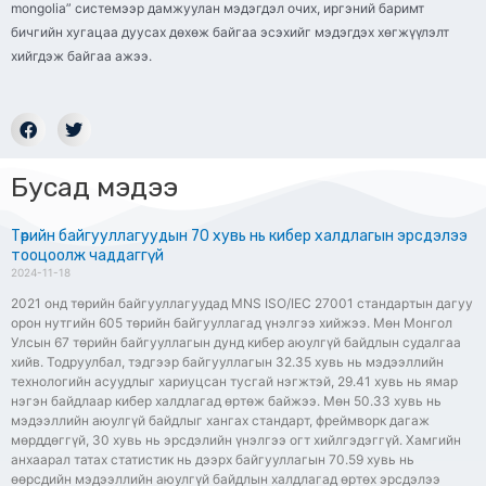
mongolia” системээр дамжуулан мэдэгдэл очих, иргэний баримт
бичгийн хугацаа дуусах дөхөж байгаа эсэхийг мэдэгдэх хөгжүүлэлт
хийгдэж байгаа ажээ.
Бусад мэдээ
Төрийн байгууллагуудын 70 хувь нь кибер халдлагын эрсдэлээ
тооцоолж чаддаггүй
2024-11-18
2021 онд төрийн байгууллагуудад MNS ISO/IEC 27001 стандартын дагуу
орон нутгийн 605 төрийн байгууллагад үнэлгээ хийжээ. Мөн Монгол
Улсын 67 төрийн байгууллагын дунд кибер аюулгүй байдлын судалгаа
хийв. Тодруулбал, тэдгээр байгууллагын 32.35 хувь нь мэдээллийн
технологийн асуудлыг хариуцсан тусгай нэгжтэй, 29.41 хувь нь ямар
нэгэн байдлаар кибер халдлагад өртөж байжээ. Мөн 50.33 хувь нь
мэдээллийн аюулгүй байдлыг хангах стандарт, фреймворк дагаж
мөрддөггүй, 30 хувь нь эрсдэлийн үнэлгээ огт хийлгэдэггүй. Хамгийн
анхаарал татах статистик нь дээрх байгууллагын 70.59 хувь нь
өөрсдийн мэдээллийн аюулгүй байдлын халдлагад өртөх эрсдэлээ