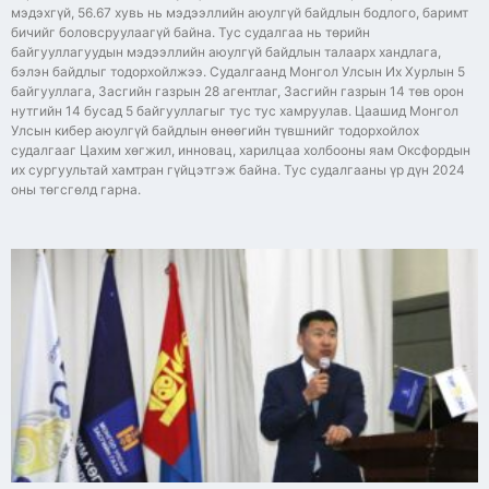
мэдэхгүй, 56.67 хувь нь мэдээллийн аюулгүй байдлын бодлого, баримт
бичийг боловсруулаагүй байна. Тус судалгаа нь төрийн
байгууллагуудын мэдээллийн аюулгүй байдлын талаарх хандлага,
бэлэн байдлыг тодорхойлжээ. Судалгаанд Монгол Улсын Их Хурлын 5
байгууллага, Засгийн газрын 28 агентлаг, Засгийн газрын 14 төв орон
нутгийн 14 бусад 5 байгууллагыг тус тус хамруулав. Цаашид Монгол
Улсын кибер аюулгүй байдлын өнөөгийн түвшнийг тодорхойлох
судалгааг Цахим хөгжил, инновац, харилцаа холбооны яам Оксфордын
их сургуультай хамтран гүйцэтгэж байна. Тус судалгааны үр дүн 2024
оны төгсгөлд гарна.