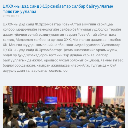
ЦХХХ-ны дэд сайд Ж.Эрхэмбаатар салбар байгууллагын
төлөөлөлтэй уулзлаа
2023-09-12
ЦХХХ-ны дэд сайд Ж.Эрхэмбаатар Говь-Алтай аймгийн харилцаа
холбоо, мэдээллийн технологийн салбар байгууллагууд болох Төрийн
цахим үйлчилгээний зохицуулалтын газрын Говь-Алтай аймаг дахь
хэлтэс, Мэдээлэл холбооны сүлжээ ХХК, Монголын цахилгаан холбоо
ХК, Монгол шуудан компанийн албан хаагчидтай уулзлаа. Уулзалтаар
ЦХХХ-ны дэд сайд Ж.Эрхэмбаатар: Цахим шилжилтийг эрчимжүүлж,
бодит үр дүнд хүрэхэд орон нутгийн тэр дундаа харьяа, салбар
байгууллагын дэмжлэг, оролцоо чухал болохыг онцлоод, яамны зүгээс
бодлогоор дэмжин, хамтран ажиллахаа илэрхийлж, тулгамдаж буй
асуудлуудын талаар санал солилцлоо.