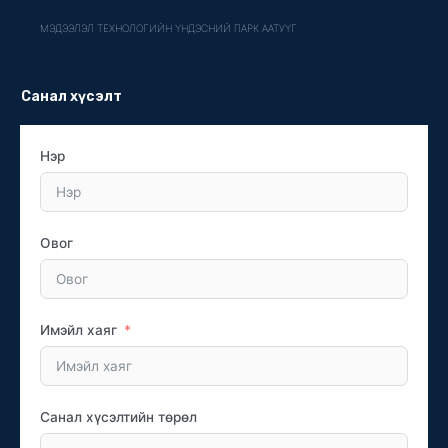
МЭДЭЭЛЭЛ ТЕХНОЛОГИЙН ҮНДЭСНИЙ ПАРК ААТУҮГ
Санал хүсэлт
Нэр
Овог
Имэйл хаяг
Санал хүсэлтийн төрөл