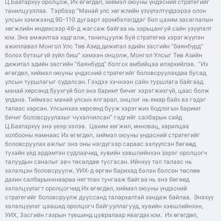
Ц.Баатархүү оролцож, Их өгөгдөл, хиймэл оюуны үндэсний стратегийг
танилцууллаа. Тэрбээр “Манай улс хөгжлийн үзүүлэлтүүдээрээ олон
улсын хэмжээнд 90-110 дугаарт эрэмбэлэгддэг бол цахим засаглалын
хөгжлийн индексээр 46-д жагсаж байгаа нь харьцангуй сайн үзүүлэлт
юм. Энэ амжилтаа хадгалж, танилцуулж буй стратегиа хэрэгжүүлэн
ажиллавал Монгол Улс Төв Азид дижитал эдийн засгийн “баянбүрд”
болох бүтэшгүй зүйл биш” хэмээн онцолж, Монгол Улсыг Төв Азийн
дижитал эдийн засгийн “баянбүрд” болгох амбийцаа илэрхийлэв. “Их
өгөгдөл, хиймэл оюуны үндэсний стратегийг боловсруулахдаа бусад
улсын туршлагыг судалсан. Гэхдээ хэчнээн сайн туршлага байгаад
манай хөрсөнд буухгүй бол энэ баримт бичиг хэрэгжихгүй, цаас болж
үлдэнэ. Тиймээс манай улсын ялгарал, онцлог нь ямар байх вэ гэдэг
талаас харсан. Улсынхаа хөрсөнд бууж хэрэгжих бодлогын баримт
бичиг боловсруулахыг чухалчилсан” гэдгийг салбарын сайд
Ц.Баатархүү энэ үеэр хэлэв. Цахим хөгжил, инновац, харилцаа
холбооны яамнаас Их өгөгдөл, хиймэл оюуны үндэсний стратегийг
боловсруулах ажлыг энэ оны нэгдүгээр сараас эхлүүлсэн бөгөөд
тухайн үед эрдэмтэн судлаачид, хувийн хэвшлийнхэн зэрэг оролцогч
талуудын саналыг авч төсөлдөө тусгасан. Ийнхүү тал талаас нь
хэлэлцэн боловсруулж, УИХ-д өргөн барихад бэлэн болсон төслөө
дахин салбарынхнаараа нягтлан тунгааж байгаа нь энэ бөгөөд
хэлэлцүүлэгт оролцогчид Их өгөгдөл, хиймэл оюуны үндэсний
стратегийг боловсруулж дууссанд талархалтай хандаж байлаа. Энэхүү
хэлэлцүүлэг цаашид оролцогч байгууллагууд, хувийн хэвшлийнхэн,
УИХ, Засгийн газрын түвшинд цувралаар явагдах юм. Их өгөгдөл,