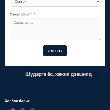
Санал хүсэлт
Илгээх
Шударга ёс, хөгжил дэвшилд
Холбоо барих
F
T
Y