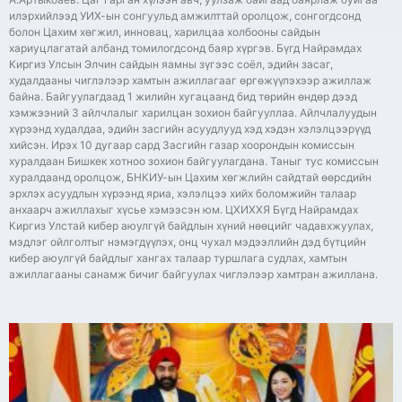
илэрхийлээд УИХ-ын сонгуульд амжилттай оролцож, сонгогдсонд
болон Цахим хөгжил, инновац, харилцаа холбооны сайдын
хариуцлагатай албанд томилогдсонд баяр хүргэв. Бүгд Найрамдах
Киргиз Улсын Элчин сайдын яамны зүгээс соёл, эдийн засаг,
худалдааны чиглэлээр хамтын ажиллагааг өргөжүүлэхээр ажиллаж
байна. Байгуулагдаад 1 жилийн хугацаанд бид төрийн өндөр дээд
хэмжээний 3 айлчлалыг харилцан зохион байгууллаа. Айлчлалуудын
хүрээнд худалдаа, эдийн засгийн асуудлууд хэд хэдэн хэлэлцээрүүд
хийсэн. Ирэх 10 дугаар сард Засгийн газар хоорондын комиссын
хуралдаан Бишкек хотноо зохион байгуулагдана. Таныг тус комиссын
хуралдаанд оролцож, БНКИУ-ын Цахим хөгжлийн сайдтай өөрсдийн
эрхлэх асуудлын хүрээнд яриа, хэлэлцээ хийх боломжийн талаар
анхаарч ажиллахыг хүсье хэмээсэн юм. ЦХИХХЯ Бүгд Найрамдах
Киргиз Улстай кибер аюулгүй байдлын хүний нөөцийг чадавхжуулах,
мэдлэг ойлголтыг нэмэгдүүлэх, онц чухал мэдээллийн дэд бүтцийн
кибер аюулгүй байдлыг хангах талаар туршлага судлах, хамтын
ажиллагааны санамж бичиг байгуулах чиглэлээр хамтран ажиллана.