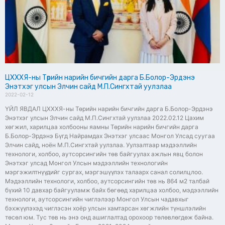
ЦХХХЯ-ны Төрийн нарийн бичгийн дарга Б.Болор-Эрдэнэ
Энэтхэг улсын Элчин сайд М.П.Сингхтай уулзлаа
2022-02-12
ҮЙЛ ЯВДАЛ ЦХХХЯ-ны Төрийн нарийн бичгийн дарга Б.Болор-Эрдэнэ
Энэтхэг улсын Элчин сайд М.П.Сингхтай уулзлаа 2022.02.12 Цахим
хөгжил, харилцаа холбооны яамны Төрийн нарийн бичгийн дарга
Б.Болор-Эрдэнэ Бүгд Найрамдах Энэтхэг улсаас Монгол Улсад суугаа
Элчин сайд, ноён М.П.Сингхтай уулзлаа. Уулзалтаар мэдээллийн
технологи, холбоо, аутсорсингийн төв байгуулах ажлын явц болон
Энэтхэг улсад Монгол Улсын мэдээллийн технологийн
мэргэжилтнүүдийг сургах, мэргэшүүлэх талаарх санал солилцлоо.
Мэдээллийн технологи, холбоо, аутсорсингийн төв нь 864 м2 талбай
бүхий 10 давхар байгууламж байх бөгөөд харилцаа холбоо, мэдээллийн
технологи, аутсорсингийн чиглэлээр Монгол Улсын чадавхыг
бэхжүүлэхэд чиглэсэн хоёр улсын хамтарсан хөгжлийн түншлэлийн
төсөл юм. Тус төв нь энэ онд ашиглалтад орохоор төлөвлөгдөж байна.