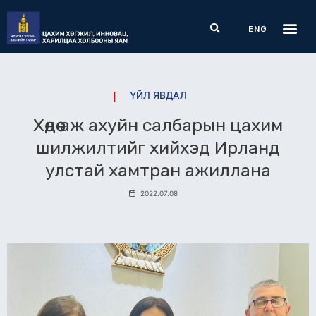
Skip
Me
Search
to
ENG
content
ҮЙЛ ЯВДАЛ
Хөдөө аж ахуйн салбарын цахим
шилжилтийг хийхэд Ирланд
улстай хамтран ажиллана
2022.07.08