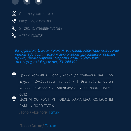
a
w
o
c
i
u
e
t
t
b
t
u
Санал хүсэлт илгээх
o
e
b
o
r
e
info@mddic.gov.mn
k
-
51-265115 /төрийн тусгай/
f
+976-11330781
Эх сурвалж: Цахим хөгжил, инновац, харилцаа холбооны
яамны 105 тоот, Төрийн захиргааны удирдлагын газрын
Архив, бичиг хэргийн мэргэжилтэн Б.Уранзаяа,
uranzaya@mddic.gov.mn, 51-265102
Цахим хөгжил, инновац, харилцаа холбооны яам, Төв
шуудан, Сүхбаатарын талбай - 1, Энх тайвны өргөн
чөлөө, 1-р хороо, Чингэлтэй дүүрэг, Улаанбаатар 15160-
0012
ЦАХИМ ХӨГЖИЛ, ИННОВАЦ, ХАРИЛЦАА ХОЛБООНЫ
ЯАМНЫ ЛОГО ТАТАХ
Лого /Монгол/
Татах
Лого /Англи/
Татах