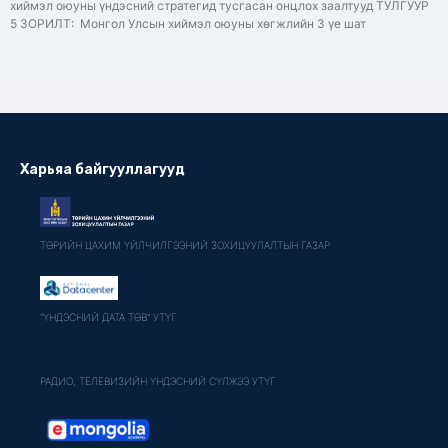
хиймэл оюуны үндэсний стратегид тусгасан онцлох заалтууд ТУЛГУУР
5 ЗОРИЛТ: Монгол Улсын хиймэл оюуны хөгжлийн 3 үе шат
Харьяа байгууллагууд
ТӨРИЙН ЦАХИМ ҮЙЛЧИЛГЭЭНИЙ ЗОХИЦУУЛАЛТЫН ГАЗАР
"ҮНДЭСНИЙ ДАТА ТӨВ" УТҮГ
РАДИО, ТЕЛЕВИЗИЙН ҮНДЭСНИЙ СҮЛЖЭЭ УТҮГ