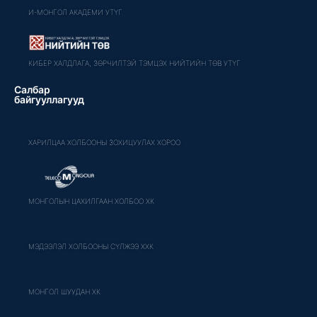
И-МОНГОЛ АКАДЕМИ УТҮГ
КИБЕР ХАЛДЛАГА, ЗӨРЧИЛТЭЙ ТЭМЦЭХ НИЙТИЙН ТӨВ УТҮГ
Салбар
байгууллагууд
ХАРИЛЦАА ХОЛБООНЫ ЗОХИЦУУЛАХ ХОРОО
МОНГОЛЫН ЦАХИЛГААН ХОЛБОО ХК
МЭДЭЭЛЭЛ ХОЛБООНЫ СҮЛЖЭЭ ХХК
МОНГОЛ ШУУДАН ХК