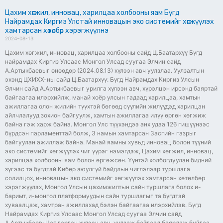
Цахим хөгжил, инновац, харилцаа холбооны яам Бүгд
Найрамдах Киргиз Улстай инновацын эко системийг хөгжүүлэх
хамтарсан хөтөлбөр хэрэгжүүлнэ
2024-08-13
Цахим хөгжил, инновац, харилцаа холбооны сайд Ц.Баатархүү Бүгд
найрамдах Киргиз Улсаас Монгол Улсад суугаа Элчин сайд
А.Артыкбаевыг өнөөдөр (2024.08.13) хүлээн авч уулзлаа. Уулзалтын
эхэнд ЦХИХХ-ны сайд Ц.Баатархүү: Бүгд Найрамдах Киргиз Улсын
Элчин сайд А.Артыкбаевыг урилга хүлээн авч, хүрэлцэн ирсэнд баяртай
байгаагаа илэрхийлж, манай хоёр улсын гадаад харилцаа, хамтын
ажиллагаа олон жилийн түүхтэй бөгөөд сүүлийн жилүүдэд харилцан
айлчлалууд зохион байгуулж, хамтын ажиллагаа илүү өргөн хөгжиж
байна гэж харж байна. Монгол Улс түүхэндээ анх удаа 126 гишүүнээс
бүрдсэн парламенттай болж, 3 намын хамтарсан Засгийн газрыг
байгуулан ажиллаж байна. Манай яамны хувьд инновац болон түүний
эко системийг хөгжүүлэх чиг үүрэг нэмэгдэж, Цахим хөгжил, инновац,
харилцаа холбооны яам болон өргөжсөн. Үүнтэй холбогдуулан бидний
зүгээс та бүгдтэй Кибер аюулгүй байдлын чиглэлээр туршлага
солилцох, инновацын эко системийг хөгжүүлэх хамтарсан хөтөлбөр
хэрэгжүүлэх, Монгол Улсын цахимжилтын сайн туршлага болох и-
баримт, и-монгол платформуудын сайн туршлагыг та бүгдтэй
хуваалцаж, хамтран ажиллахад бэлэн байгаагаа илэрхийлэв. Бүгд
Найрамдах Киргиз Улсаас Монгол Улсад суугаа Элчин сайд
А.Артыкбаев: Цаг гарган хүлээн авч, уулзаж байгаад баярлаж буйгаа