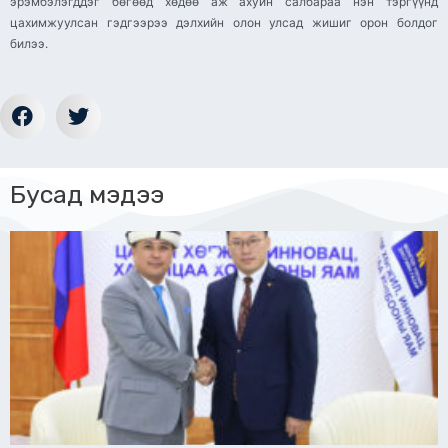
эрэмбэлэгддэг бөгөөд хөдөө аж ахуйн салбараа нэн тэргүүнд
цахимжуулсан гэдгээрээ дэлхийн олон улсад жишиг орон болдог
билээ.
Бусад мэдээ