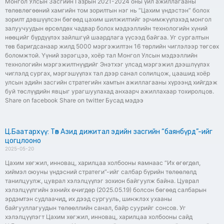
Монгол Улсын Засгийн Газрын 2021-2024 оны үйл ажиллагааны
төлөвлөгөөний хамгийн том зорилтын нэг нь “Цахим үндэстэн” болох
зорилт дэвшүүлсэн бөгөөд цахим шилжилтийг эрчимжүүлэхэд монгол
залуучуудын өрсөлдөх чадвар болох мэдээллийн технологийн хүний
нөөцийг бүрдүүлэх зайлшгүй шаардлага үүсээд байгаа. Уг сургалтын
төв баригдсанаар жилд 5000 мэргэжилтэн 16 төрлийн чиглэлээр төгсөх
боломжтой. Үүний зэрэгцээ, хоёр тал Монгол Улсын мэдээллийн
технологийн мэргэжилтнүүдийг Энэтхэг улсад мэргэжил дээшлүүлэх
чиглэлд сургах, мэргэшүүлэх тал дээр санал солилцож, цаашид хоёр
улсын эдийн засгийн стратегийн хамтын ажиллагааны хүрээнд хийгдэж
буй төслүүдийн явцыг урагшуулахад анхаарч ажиллахаар тохиролцов.
Share on facebook Share on twitter Бусад мэдээ
Ц.Баатархүү: Төв Азид дижитал эдийн засгийн “баянбүрд”-ийг
цогцлооно
2025-05-20
Цахим хөгжил, инновац, харилцаа холбооны яамнаас “Их өгөгдөл,
хиймэл оюуны үндэсний стратеги”-ийг салбар бүрийн төлөөлөлд
танилцуулж, цуврал хэлэлцүүлэг зохион байгуулж байна. Цуврал
хэлэлцүүлгийн эхнийх өчигдөр (2025.05.19) болсон бөгөөд салбарын
эрдэмтэн судлаачид, их дээд сургууль, шинжлэх ухааны
байгууллагуудын төлөөллийн санал, байр суурийг сонсов. Уг
хэлэлцүүлэгт Цахим хөгжил, инновац, харилцаа холбооны сайд