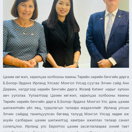
Цахим хөгжил, харилцаа холбооны яамны Төрийн нарийн бичгийн дарга
Б.Болор-Эрдэнэ Ирланд Улсаас Монгол Улсад суугаа Элчин сайд Анн
Дервин, нэгдүгээр нарийн бичгийн дарга Жозеф Китинг нарыг хүлээн
авч уулзлаа. Уулзалтаар Цахим хөгжил, харилцаа холбооны яамны
Төрийн нарийн бичгийн дарга Б.Болор-Эрдэнэ Монгол Улс дахь цахим
шилжилтийн үйл явц, туршлагын талаарх мэдээллийг Ирланд улсын
Элчин сайдад танилцуулсан бөгөөд талууд Монгол Улсад хөдөө аж
ахуйн салбарын цахим шилжилтэд хамтран ажиллах талаар санал
солилцлоо. Ирланд улс Европтоо цахим засаглалаараа эхний тавт