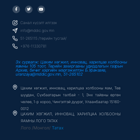
F
T
Y
a
w
o
c
i
u
e
t
t
b
t
u
Санал хүсэлт илгээх
o
e
b
o
r
e
info@mddic.gov.mn
k
-
51-265115 /төрийн тусгай/
f
+976-11330781
Эх сурвалж: Цахим хөгжил, инновац, харилцаа холбооны
яамны 105 тоот, Төрийн захиргааны удирдлагын газрын
Архив, бичиг хэргийн мэргэжилтэн Б.Уранзаяа,
uranzaya@mddic.gov.mn, 51-265102
Цахим хөгжил, инновац, харилцаа холбооны яам, Төв
шуудан, Сүхбаатарын талбай - 1, Энх тайвны өргөн
чөлөө, 1-р хороо, Чингэлтэй дүүрэг, Улаанбаатар 15160-
0012
ЦАХИМ ХӨГЖИЛ, ИННОВАЦ, ХАРИЛЦАА ХОЛБООНЫ
ЯАМНЫ ЛОГО ТАТАХ
Лого /Монгол/
Татах