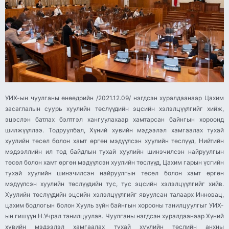
УИХ-ын чуулганы өнөөдрийн /2021.12.09/ нэгдсэн хуралдаанаар Цахим
засаглалын суурь хуулийн төслүүдийн эцсийн хэлэлцүүлгийг хийж,
эцэслэн батлах бэлтгэл хангуулахаар хамтарсан байнгын хороонд
шилжүүллээ. Тодруулбал, Хүний хувийн мэдээлэл хамгаалах тухай
хуулийн төсөл болон хамт өргөн мэдүүлсэн хуулийн төслүүд, Нийтийн
мэдээллийн ил тод байдлын тухай хуулийн шинэчилсэн найруулгын
төсөл болон хамт өргөн мэдүүлсэн хуулийн төслүүд, Цахим гарын үсгийн
тухай хуулийн шинэчилсэн найруулгын төсөл болон хамт өргөн
мэдүүлсэн хуулийн төслүүдийн тус, тус эцсийн хэлэлцүүлгийг хийв.
Хуулийн төслүүдийн эцсийн хэлэлцүүлгийг явуулсан талаарх Инновац,
цахим бодлогын болон Хууль зүйн байнгын хорооны танилцуулгыг УИХ-
ын гишүүн Н.Учрал танилцуулав. Чуулганы нэгдсэн хуралдаанаар Хүний
хувийн мэдээлэл хамгаалах тухай хуулийн төслийн анхны