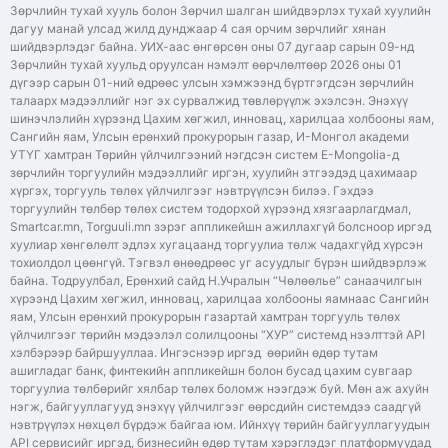
Зөрчлийн тухай хууль болон Зөрчил шалган шийдвэрлэх тухай хуулийн
дагуу манай улсад жилд дунджаар 4 сая орчим зөрчлийг хянан
шийдвэрлэдэг байна. УИХ-аас өнгөрсөн оны 07 дугаар сарын 09-нд
Зөрчлийн тухай хуульд оруулсан нэмэлт өөрчлөлтөөр 2026 оны 01
дүгээр сарын 01-ний өдрөөс улсын хэмжээнд бүртгэгдсэн зөрчлийн
талаарх мэдээллийг нэг эх сурвалжид төвлөрүүлж эхэлсэн. Энэхүү
шинэчлэлийн хүрээнд Цахим хөгжил, инновац, харилцаа холбооны яам,
Сангийн яам, Улсын ерөнхий прокурорын газар, И-Монгол академи
УТҮГ хамтран Төрийн үйлчилгээний нэгдсэн систем E-Mongolia-д
зөрчлийн торгуулийн мэдээллийг иргэн, хуулийн этгээдэд цахимаар
хүргэх, торгууль төлөх үйлчилгээг нэвтрүүлсэн билээ. Гэхдээ
торгуулийн төлбөр төлөх систем тодорхой хүрээнд хязгаарлагдмал,
Smartcar.mn, Torguuli.mn зэрэг аппликейшн ажиллахгүй болсноор иргэд
хуулиар хөнгөлөлт эдлэх хугацаанд торгуулиа төлж чадахгүйд хүрсэн
тохиолдол цөөнгүй. Тэгвэл өнөөдрөөс уг асуудлыг бүрэн шийдвэрлэж
байна. Тодруулбал, Ерөнхий сайд Н.Учралын “Чөлөөлье” санаачилгын
хүрээнд Цахим хөгжил, инновац, харилцаа холбооны яамнаас Сангийн
яам, Улсын ерөнхий прокурорын газартай хамтран торгууль төлөх
үйлчилгээг төрийн мэдээлэл солилцооны “ХУР” системд нээлттэй API
хэлбэрээр байршууллаа. Ингэснээр иргэд өөрийн өдөр тутам
ашигладаг банк, финтекийн аппликейшн болон бусад цахим сувгаар
торгуулиа төлбөрийг хялбар төлөх боломж нээгдэж буй. Мөн аж ахуйн
нэгж, байгууллагууд энэхүү үйлчилгээг өөрсдийн системдээ саадгүй
нэвтрүүлэх нөхцөл бүрдэж байгаа юм. Ийнхүү төрийн байгууллагуудын
API сервисийг иргэд, бизнесийн өдөр тутам хэрэглэдэг платформуудад