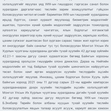
хэлэлцүүлгийг явуулах үед УИХ-ын гишүүдээс гаргасан санал болон
хуралдаан даргалагчаас төслийн зарим зохицуулалтыг гүйцээн
боловсруулах чиглэл өгснийг баримтлан УИХ-ын гишүүнийг хуралдааны
ирцэд бүртгэх, санал хураалт явуулахад биометрик мэдээллийг
ашиглах, түүнчлэн хүний хувийн мэдээллийг задруулсан тохиолдолд
хүлээлгэх хариуцлагыг чангатгах, ялын бодлогыг ялгамжтай
оногдуулах зорилгоор хувь хүний нууцыг задруулсан, харилцаа холбоо,
цахим сүлжээг ашигласан бол зургаан сараас таван жил хүртэл хорих
ял оногдуулдаг байх саналыг тус тус боловсруулан Монгол Улсын Их
Хурлын чуулганы хуралдааны дэгийн тухай хуулийн 42 дугаар зүйлийн
42.2.1-т заасны дагуу санал хураалгасан бөгөөд Байнгын хорооны
хуралдаанд оролцсон гишүүдийн олонх дэмжлээ. Дараа нь Нийтийн
мэдээллийн ил тод байдлын тухай хуулийн шинэчилсэн найруулгын
төсөл болон хамт өргөн мэдүүлсэн хуулийн төслүүдийн эцсийн
хэлэлцүүлгийг явуулав. Инновац, цахим бодлогын болон Хууль зүйн
байнгын хороод 2021 оны 11 дүгээр сарын 23-ны өдрийн хамтарсан
хуралдаанаараа дээрх хуулийн төслүүдийн эцсийн хэлэлцүүлгийг
Монгол Улсын Их Хурлын чуулганы хуралдааны дэгийн тухай хуулийн
42 дугаар зүйлд заасны дагуу явуулсан бөгөөд УИХ-ын гишүүн
Б.Энхбаяр Төрийн болон албаны нууцын тухай хуулийн төслийн
боловсруулалтын явцын талаар асуулт асууж, хариулт авсан хэмээн