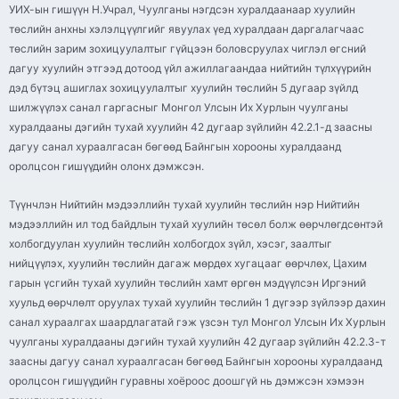
УИХ-ын гишүүн Н.Учрал, Чуулганы нэгдсэн хуралдаанаар хуулийн
төслийн анхны хэлэлцүүлгийг явуулах үед хуралдаан даргалагчаас
төслийн зарим зохицуулалтыг гүйцээн боловсруулах чиглэл өгсний
дагуу хуулийн этгээд дотоод үйл ажиллагаандаа нийтийн түлхүүрийн
дэд бүтэц ашиглах зохицуулалтыг хуулийн төслийн 5 дугаар зүйлд
шилжүүлэх санал гаргасныг Монгол Улсын Их Хурлын чуулганы
хуралдааны дэгийн тухай хуулийн 42 дугаар зүйлийн 42.2.1-д заасны
дагуу санал хураалгасан бөгөөд Байнгын хорооны хуралдаанд
оролцсон гишүүдийн олонх дэмжсэн.
Түүнчлэн Нийтийн мэдээллийн тухай хуулийн төслийн нэр Нийтийн
мэдээллийн ил тод байдлын тухай хуулийн төсөл болж өөрчлөгдсөнтэй
холбогдуулан хуулийн төслийн холбогдох зүйл, хэсэг, заалтыг
нийцүүлэх, хуулийн төслийн дагаж мөрдөх хугацааг өөрчлөх, Цахим
гарын үсгийн тухай хуулийн төслийн хамт өргөн мэдүүлсэн Иргэний
хуульд өөрчлөлт оруулах тухай хуулийн төслийн 1 дүгээр зүйлээр дахин
санал хураалгах шаардлагатай гэж үзсэн тул Монгол Улсын Их Хурлын
чуулганы хуралдааны дэгийн тухай хуулийн 42 дугаар зүйлийн 42.2.3-т
заасны дагуу санал хураалгасан бөгөөд Байнгын хорооны хуралдаанд
оролцсон гишүүдийн гуравны хоёроос доошгүй нь дэмжсэн хэмээн