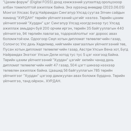
“Цахим форум” (Digital FOSS) дээд хэмжээний уулзалтад оролцохоор
албан томилолттой ажиллаж байна. Энэ хүрээнд өнөөдөр (2023.06.05)
Монгол Улсаас Бүгд Найрамдах Сингапур Улсад суугаа Элчин сайдын
яаманд “ХУРДАН” төрийн үйлчилгээний цэгийг нээлээ. Төрийн цахим
үйлчилгээний “Хурдан” цэг Сингапур Улсад нээгдсэнээр тус Улсад
ажиллаж амьдарч буй 200 орчим иргэн, төрийн 35 байгууллагын 440
үйлчилгээ, 94 төрлийн лавлагаа, тодорхойлолтыг нэг дороос авах
боломжтой юм. Одоогоор Сөүл хотын дипломат төлөөлөгчийн газар,
Солонгос Улс дахь Хөдөлмөр, нийгмийн хамгааллын үйлчилгээний төв,
Пусан хотын дипломат төлөөлөгчийн газар, Австри Улсын Вена хот, Бүгд
Найрамдах Энэтхэг Улсын Дели хотод тус тус 5 цэг нээгээд байна.
Төрийн цахим үйлчилгээний “Хурдан” цэгийг хилийн чанад дахь
дипломат төлөөлөгчийн нийт 47 газар, 504 цэгт шинээр нээхээр
төлөвлөн ажиллаж байна. Цаашид 56 байгууллагын 785 төрийн
үйлчилгээг “Хурдан” цэгээр дамжуулан авах боломж бүрдэнэ. Төрийн
үйлчилгээ, танд ойрхон.. ХУРДАН.