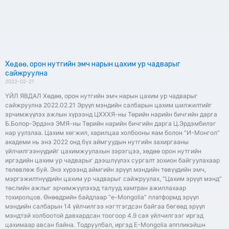
Хөдөө, орон нутгийн эмч нарын цахим ур чадварыг
сайжруулна
2022-02-21
ҮЙЛ ЯВДАЛ Хөдөө, орон нутгийн эмч нарын цахим ур чадварыг
сайжруулна 2022.02.21 Эрүүл мэндийн салбарын цахим шилжилтийг
эрчимжүүлэх ажлын хүрээнд ЦХХХЯ-ны Төрийн нарийн бичгийн дарга
Б.Болор-Эрдэнэ ЭМЯ-ны Төрийн нарийн бичгийн дарга Ц.Эрдэмбилэг
нар уулзлаа. Цахим хөгжил, харилцаа холбооны яам болон “И-Монгол”
академи нь энэ 2022 онд бүх аймгуудын нутгийн захиргааны
үйлчилгээнүүдийг цахимжуулахын зэрэгцээ, хөдөө орон нутгийн
иргэдийн цахим ур чадварыг дээшлүүлэх сургалт зохион байгуулахаар
төлөвлөж буй. Энэ хүрээнд аймгийн эрүүл мэндийн төвүүдийн эмч,
мэргэжилтнүүдийн цахим ур чадварыг сайжруулах, “Цахим эрүүл мэнд”
төслийн ажлыг эрчимжүүлэхэд талууд хамтран ажиллахаар
тохиролцов. Өнөөдрийн байдлаар “e-Mongolia” платформд эрүүл
мэндийн салбарын 14 үйлчилгээ нэгтгэгдсэн байгаа бөгөөд эрүүл
мэндтэй холбоотой давхардсан тоогоор 4.9 сая үйлчилгээг иргэд
цахимаар авсан байна. Тодруулбал, иргэд E-Mongolia аппликэйшн