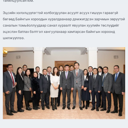
танилцуулсан юм.
Эцсийн хэлэлцүүлэгтэй холбогдуулан асуулт асуух гишүүн гараагүй
бөгөөд Байнгын хороодын хуралдаанаар дэмжигдсэн зарчмын зөрүүтэй
саналын томьёоллуудаар санал хураалт явуулан хуулийн төслүүдийг
эцэслэн батлах бэлтгэл хангуулахаар хамтарсан байнгын хороонд
шилжүүллээ.