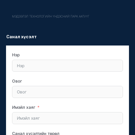
МЭДЭЭЛЭЛ ТЕХНОЛОГИЙН ҮНДЭСНИЙ ПАРК ААТУҮГ
Санал хүсэлт
Нэр
Овог
Имэйл хаяг
Санал хүсэлтийн төрөл