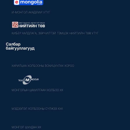
И-МОНГОЛ АКАДЕМИ УТҮГ
КИБЕР ХАЛДЛАГА, ЗӨРЧИЛТЭЙ ТЭМЦЭХ НИЙТИЙН ТӨВ УТҮГ
Салбар
байгууллагууд
ХАРИЛЦАА ХОЛБООНЫ ЗОХИЦУУЛАХ ХОРОО
МОНГОЛЫН ЦАХИЛГААН ХОЛБОО ХК
МЭДЭЭЛЭЛ ХОЛБООНЫ СҮЛЖЭЭ ХХК
МОНГОЛ ШУУДАН ХК