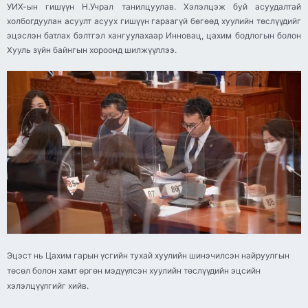
УИХ-ын гишүүн Н.Учрал танилцуулав. Хэлэлцэж буй асуудалтай
холбогдуулан асуулт асуух гишүүн гараагүй бөгөөд хуулийн төслүүдийг
эцэслэн батлах бэлтгэл хангуулахаар Инновац, цахим бодлогын болон
Хууль зүйн байнгын хороонд шилжүүллээ.
Эцэст нь Цахим гарын үсгийн тухай хуулийн шинэчилсэн найруулгын
төсөл болон хамт өргөн мэдүүлсэн хуулийн төслүүдийн эцсийн
хэлэлцүүлгийг хийв.