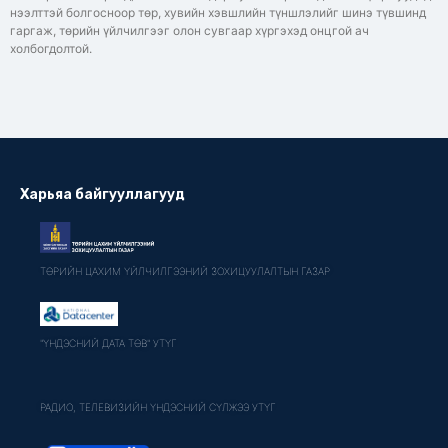
нээлттэй болгосноор төр, хувийн хэвшлийн түншлэлийг шинэ түвшинд
гаргаж, төрийн үйлчилгээг олон сувгаар хүргэхэд онцгой ач
холбогдолтой.
Харьяа байгууллагууд
ТӨРИЙН ЦАХИМ ҮЙЛЧИЛГЭЭНИЙ ЗОХИЦУУЛАЛТЫН ГАЗАР
"ҮНДЭСНИЙ ДАТА ТӨВ" УТҮГ
РАДИО, ТЕЛЕВИЗИЙН ҮНДЭСНИЙ СҮЛЖЭЭ УТҮГ