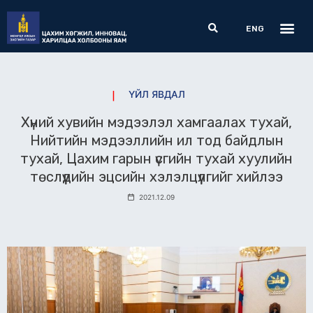
Skip
Me
Search
to
ENG
content
ҮЙЛ ЯВДАЛ
Хүний хувийн мэдээлэл хамгаалах тухай,
Нийтийн мэдээллийн ил тод байдлын
тухай, Цахим гарын үсгийн тухай хуулийн
төслүүдийн эцсийн хэлэлцүүлгийг хийлээ
2021.12.09