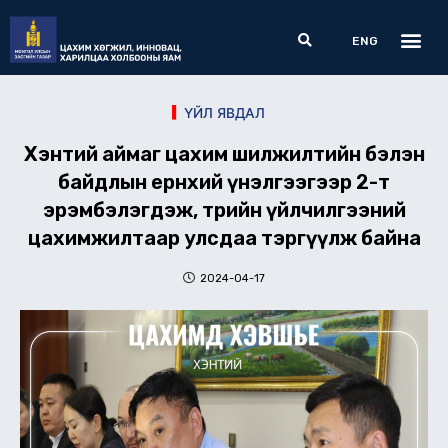
Skip
Me
Search
to
ENG
content
ҮЙЛ ЯВДАЛ
Хэнтий аймаг цахим шилжилтийн бэлэн
байдлын ерөнхий үнэлгээгээр 2-т
эрэмбэлэгдэж, төрийн үйлчилгээний
цахимжилтаар улсдаа тэргүүлж байна
2024-04-17