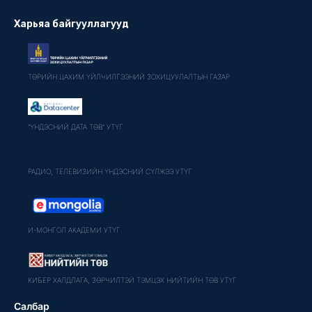
Харьяа байгууллагууд
ТӨРИЙН ЦАХИМ ҮЙЛЧИЛГЭЭНИЙ ЗОХИЦУУЛАЛТЫН ГАЗАР
"ҮНДЭСНИЙ ДАТА ТӨВ" УТҮГ
РАДИО, ТЕЛЕВИЗИЙН ҮНДЭСНИЙ СҮЛЖЭЭ УТҮГ
И-МОНГОЛ АКАДЕМИ УТҮГ
КИБЕР ХАЛДЛАГА, ЗӨРЧИЛТЭЙ ТЭМЦЭХ НИЙТИЙН ТӨВ УТҮГ
Салбар