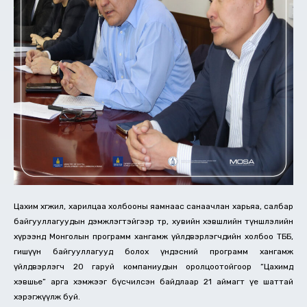
Цахим хөгжил, харилцаа холбооны яамнаас санаачлан харьяа, салбар
байгууллагуудын дэмжлэгтэйгээр төр, хувийн хэвшлийн түншлэлийн
хүрээнд Монголын программ хангамж үйлдвэрлэгчдийн холбоо ТББ,
гишүүн байгууллагууд болох үндэсний программ хангамж
үйлдвэрлэгч 20 гаруй компаниудын оролцоотойгоор “Цахимд
хэвшье” арга хэмжээг бүсчилсэн байдлаар 21 аймагт үе шаттай
хэрэгжүүлж буй.