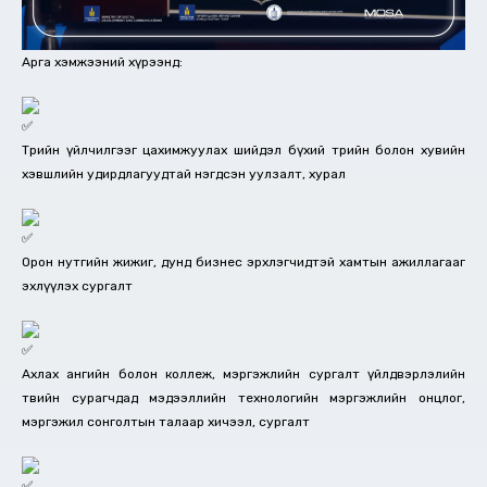
Арга хэмжээний хүрээнд:
Төрийн үйлчилгээг цахимжуулах шийдэл бүхий төрийн болон хувийн
хэвшлийн удирдлагуудтай нэгдсэн уулзалт, хурал
Орон нутгийн жижиг, дунд бизнес эрхлэгчидтэй хамтын ажиллагааг
эхлүүлэх сургалт
Ахлах ангийн болон коллеж, мэргэжлийн сургалт үйлдвэрлэлийн
төвийн сурагчдад мэдээллийн технологийн мэргэжлийн онцлог,
мэргэжил сонголтын талаар хичээл, сургалт