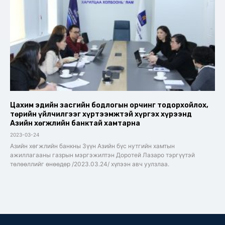
Цахим эдийн засгийн бодлогын орчинг тодорхойлох,
төрийн үйлчилгээг хүртээмжтэй хүргэх хүрээнд
Азийн хөгжлийн банктай хамтарна
2023-03-24
Азийн хөгжлийн банкны Зүүн Азийн бүс нутгийн хамтын
ажиллагааны газрын мэргэжилтэн Доротей Лазаро тэргүүтэй
төлөөллийг өнөөдөр /2023.03.24/ хүлээн авч уулзлаа.