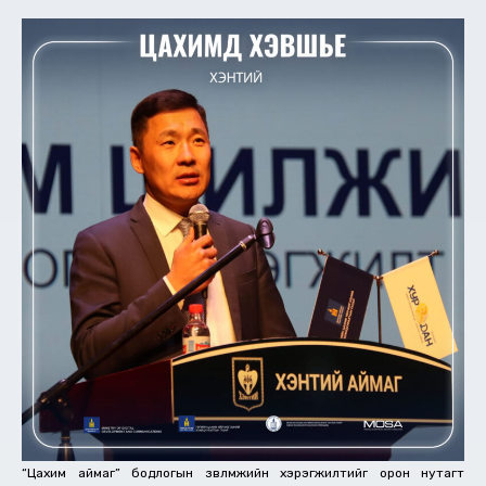
“Цахим аймаг” бодлогын зөвлөмжийн хэрэгжилтийг орон нутагт