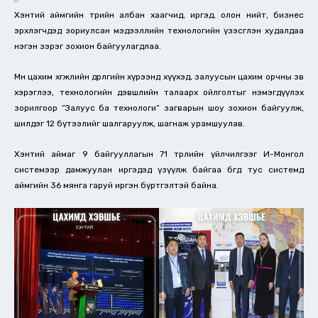
Хэнтий аймгийн төрийн албан хаагчид, иргэд, олон нийт, бизнес
эрхлэгчдэд зориулсан мэдээллийн технологийн үзэсглэн худалдаа
нэгэн зэрэг зохион байгуулагдлаа.
Мөн цахим хөгжлийн өдөрлөгийн хүрээнд хүүхэд, залуусын цахим орчны зөв
хэрэглээ, технологийн дэвшлийн талаарх ойлголтыг нэмэгдүүлэх
зорилгоор “Залуус ба технологи” загварын шоу зохион байгуулж,
шилдэг 12 бүтээлийг шалгаруулж, шагнаж урамшуулав.
Хэнтий аймаг 9 байгууллагын 71 төрлийн үйлчилгээг И-Монгол
системээр дамжуулан иргэдэд үзүүлж байгаа бөгөөд тус системд
аймгийн 36 мянга гаруй иргэн бүртгэлтэй байна.