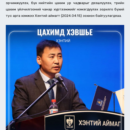
эрчимжүүлэх, бүх нийтийн цахим ур чадварыг дээшлүүлэх, төрийн
цахим үйлчилгээний чанар хүртээмжийг нэмэгдүүлэх зорилго бүхий
тус арга хэмжээ Хэнтий аймагт (2024.04.15) зохион байгуулагдлаа.