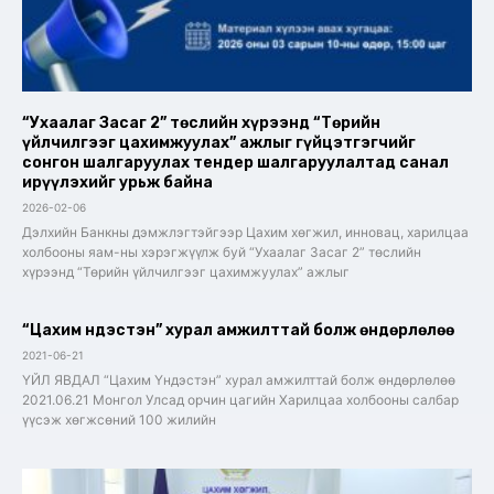
“Ухаалаг Засаг 2” төслийн хүрээнд “Төрийн
үйлчилгээг цахимжуулах” ажлыг гүйцэтгэгчийг
сонгон шалгаруулах тендер шалгаруулалтад санал
ирүүлэхийг урьж байна
2026-02-06
Дэлхийн Банкны дэмжлэгтэйгээр Цахим хөгжил, инновац, харилцаа
холбооны яам-ны хэрэгжүүлж буй “Ухаалаг Засаг 2” төслийн
хүрээнд “Төрийн үйлчилгээг цахимжуулах” ажлыг
“Цахим Үндэстэн” хурал амжилттай болж өндөрлөлөө
2021-06-21
ҮЙЛ ЯВДАЛ “Цахим Үндэстэн” хурал амжилттай болж өндөрлөлөө
2021.06.21 Монгол Улсад орчин цагийн Харилцаа холбооны салбар
үүсэж хөгжсөний 100 жилийн