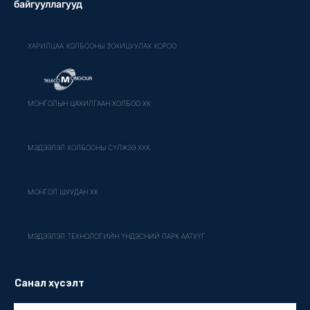
байгууллагууд
ХАРИЛЦАА ХОЛБООНЫ ЗОХИЦУУЛАХ ХОРОО
МОНГОЛЫН ЦАХИЛГААН ХОЛБОО ХК
МЭДЭЭЛЭЛ ХОЛБООНЫ СҮЛЖЭЭ ХХК
МОНГОЛ ШУУДАН ХК
МЭДЭЭЛЭЛ ТЕХНОЛОГИЙН ҮНДЭСНИЙ ПАРК ААТУҮГ
Санал хүсэлт