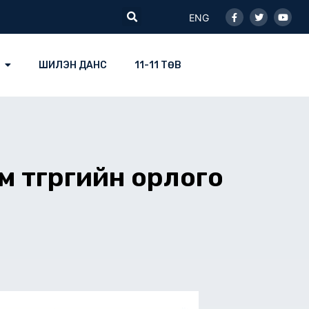
Facebook-
Twitter
Youtu
Search
f
ENG
ШИЛЭН ДАНС
11-11 ТӨВ
төгрөгийн орлого