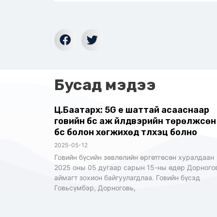
Бусад мэдээ
Ц.Баатархүү: 5G үе шаттай асааснаар
говийн бүс аж үйлдвэрийн төрөлжсөн
бүс болон хөгжихөд түлхэц болно
2025-05-12
Говийн бүсийн зөвлөлийн өргөтгөсөн хуралдаан
2025 оны 05 дугаар сарын 15-ны өдөр Дорного
аймагт зохион байгуулагдлаа. Говийн бүсэд
Говьсүмбэр, Дорноговь,