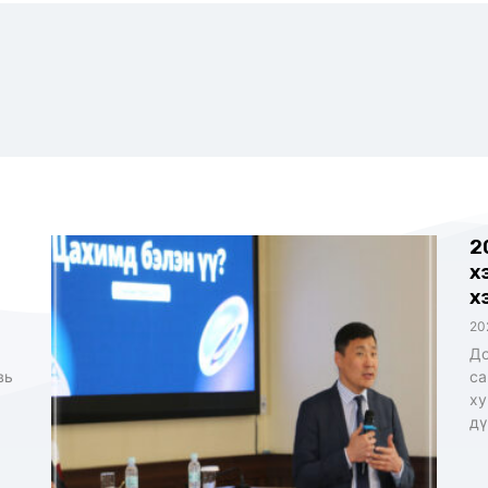
2
х
х
20
До
вь
са
ху
дү