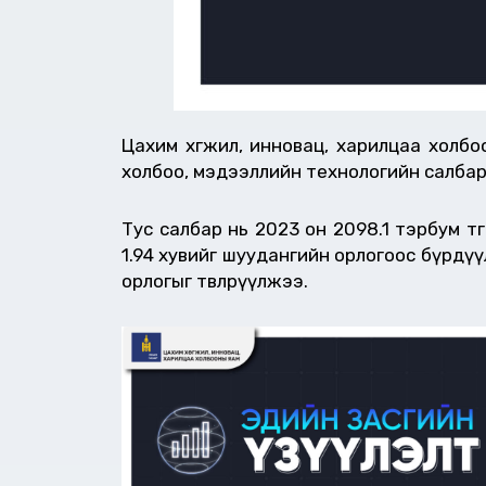
Цахим хөгжил, инновац, харилцаа холб
холбоо, мэдээллийн технологийн салбар
Тус салбар нь 2023 он 2098.1 тэрбум төг
1.94 хувийг шуудангийн орлогоос бүрдүүлсэ
орлогыг төвлөрүүлжээ.