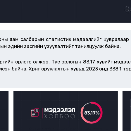
ооны яам салбарын статистик мэдээллийг цувралаар
ын эдийн засгийн үзүүлэлтийг танилцуулж байна.
рөгийн орлого олжээ. Тус орлогын 83.17 хувийг мэдээлэл
н байна. Хөрөнгө оруулалтын хувьд 2023 онд 338.1 тэрбум