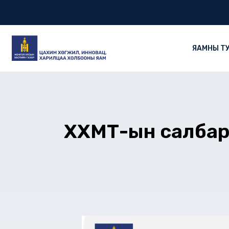
Skip
to
content
ЯАМНЫ Т
ХХМТ-ын салбар 