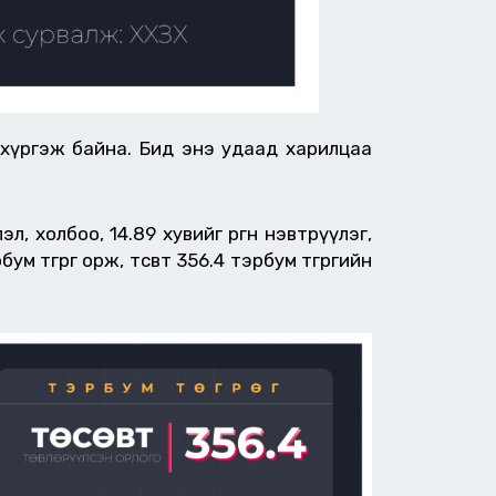
 хүргэж байна. Бид энэ удаад харилцаа
, холбоо, 14.89 хувийг өргөн нэвтрүүлэг,
 төгрөг орж, төсөвт 356.4 тэрбум төгрөгийн