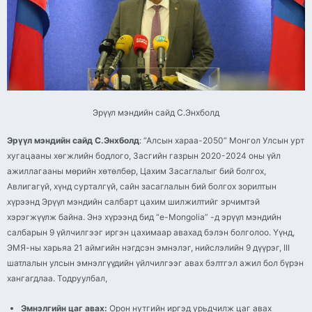
Эрүүл мэндийн сайд С.Энхболд
Эрүүл мэндийн сайд С.Энхболд
: “Алсын хараа-2050” Монгол Улсын урт
хугацааны хөгжлийн бодлого, Засгийн газрын 2020-2024 оны үйл
ажиллагааны мөрийн хөтөлбөр, Цахим Засаглалыг бий болгох,
Авлигагүй, хүнд сурталгүй, сайн засаглалын бий болгох зорилтын
хүрээнд Эрүүл мэндийн салбарт цахим шилжилтийг эрчимтэй
хэрэгжүүлж байна. Энэ хүрээнд бид “e-Mongolia” -д эрүүл мэндийн
салбарын 9 үйлчилгээг иргэн цахимаар авахад бэлэн болголоо. Үүнд,
ЭМЯ-ны харьяа 21 аймгийн нэгдсэн эмнэлэг, нийслэлийн 9 дүүрэг, III
шатлалын улсын эмнэлгүүдийн үйлчилгээг авах бэлтгэл ажил бол бүрэн
хангагдлаа. Тодруулбал,
Эмнэлгийн цаг авах:
Орон нутгийн иргэд урьдчилж цаг авах