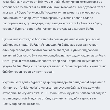
үзэж байна. Нэгдүгээрт 100 хувь онлайн буюу иргэн компьютер, гар
утаснаасаа үйлчилгээгээ 100 хувь цахимаар авах, Хоёрдугаарт, хагас
хүргэлттэй буюу “e-Mongolia”-р дамжуулан захиалгаа өгөөд иргэд
өөрийнхөө гар дээр хүргэлтээр иргэний үнэмлэх эсвэл гадаад
паспортоо авах, гуравдаарт, хоёр талдаа хүргэлттэй үйлчилгээ буюу
төрсний бүртгэл зэрэг үйлчилгээг нэвтрүүлээд ажиллаж байна.
Цахим шилжилт гэдэг бол хамгийн гол нь үйлчилгээний процессыг
сайжруулах явдал байдаг. Яг өнөөдрийн байдлаар зургаан үе шат
алхмаар гадаад паспортын захиалга явагддаг. Үүнийг бид дөрвөн
алхамтай болгосон. Энэ тохиолдолд бид нэлээн хэдэн судалгаа хийсэн.
Иргэн улсын бүртгэлтэй холбоотойгоор бид 9 төрлийн 18 үйлчилгээг
үзүүлж байна. Эндээс харахад иргэнээс 213 сая төгрөгийн хэмнэлтийг
бий болгосон гэсэн дүгнэлт гарсан.
Хуулийн этгээдийн бүртгэл дээр бид өнөөдрийн байдлаар 4 төрлийн 11
үйлчилгээг “e-Mongolia” системд нэвтрүүлсэн байна. Үүнд хуулийн
этгээдийн байгуулах ажлыг 100 хувь цахимжуулсан байгаа бөгөөд хэд
хэдэн онцлогтой. Нэгдүгээрт бид, хуулийн этгээдийн гэрчилгээг
цахимаар олгож эхэлсэн.