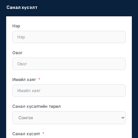
Санал хүсэлт
Нэр
Овог
Имэйл хаяг
Санал хүсэлтийн төрөл
Санал хүсэлт