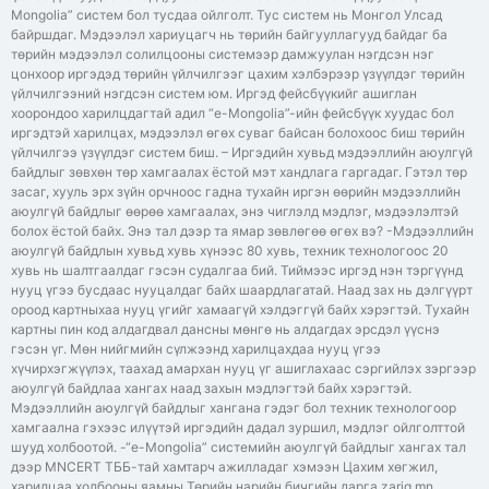
Mongolia” систем бол тусдаа ойлголт. Тус систем нь Монгол Улсад
байршдаг. Мэдээлэл хариуцагч нь төрийн байгууллагууд байдаг ба
төрийн мэдээлэл солилцооны системээр дамжуулан нэгдсэн нэг
цонхоор иргэдэд төрийн үйлчилгээг цахим хэлбэрээр үзүүлдэг төрийн
үйлчилгээний нэгдсэн систем юм. Иргэд фейсбүүкийг ашиглан
хоорондоо харилцдагтай адил “e-Mongolia”-ийн фейсбүүк хуудас бол
иргэдтэй харилцах, мэдээлэл өгөх суваг байсан болохоос биш төрийн
үйлчилгээ үзүүлдэг систем биш. – Иргэдийн хувьд мэдээллийн аюулгүй
байдлыг зөвхөн төр хамгаалах ёстой мэт хандлага гаргадаг. Гэтэл төр
засаг, хууль эрх зүйн орчноос гадна тухайн иргэн өөрийн мэдээллийн
аюулгүй байдлыг өөрөө хамгаалах, энэ чиглэлд мэдлэг, мэдээлэлтэй
болох ёстой байх. Энэ тал дээр та ямар зөвлөгөө өгөх вэ? -Мэдээллийн
аюулгүй байдлын хувьд хувь хүнээс 80 хувь, техник технологоос 20
хувь нь шалтгаалдаг гэсэн судалгаа бий. Тиймээс иргэд нэн тэргүүнд
нууц үгээ бусдаас нууцалдаг байх шаардлагатай. Наад зах нь дэлгүүрт
ороод картныхаа нууц үгийг хамаагүй хэлдэггүй байх хэрэгтэй. Тухайн
картны пин код алдагдвал дансны мөнгө нь алдагдах эрсдэл үүснэ
гэсэн үг. Мөн нийгмийн сүлжээнд харилцахдаа нууц үгээ
хүчирхэгжүүлэх, таахад амархан нууц үг ашиглахаас сэргийлэх зэргээр
аюулгүй байдлаа хангах наад захын мэдлэгтэй байх хэрэгтэй.
Мэдээллийн аюулгүй байдлыг хангана гэдэг бол техник технологоор
хамгаална гэхээс илүүтэй иргэдийн дадал зуршил, мэдлэг ойлголттой
шууд холбоотой. -“e-Mongolia” системийн аюулгүй байдлыг хангах тал
дээр MNCERT ТББ-тай хамтарч ажилладаг хэмээн Цахим хөгжил,
харилцаа холбооны яамны Төрийн нарийн бичгийн дарга zarig.mn