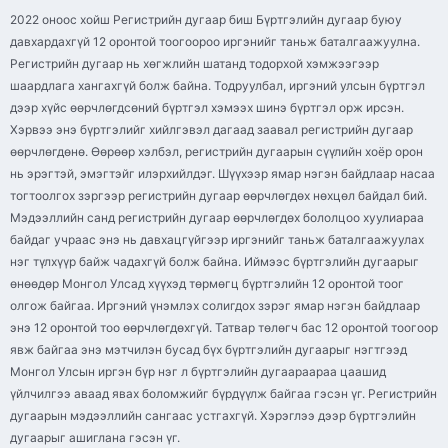
2022 оноос хойш Регистрийн дугаар биш Бүртгэлийн дугаар буюу
давхардахгүй 12 оронтой тоогоороо иргэнийг таньж баталгаажуулна.
Регистрийн дугаар нь хөгжлийн шатанд тодорхой хэмжээгээр
шаардлага хангахгүй болж байна. Тодруулбал, иргэний улсын бүртгэл
дээр хүйс өөрчлөгдсөний бүртгэл хэмээх шинэ бүртгэл орж ирсэн.
Хэрвээ энэ бүртгэлийг хийлгэвэл дагаад заавал регистрийн дугаар
өөрчлөгдөнө. Өөрөөр хэлбэл, регистрийн дугаарын сүүлийн хоёр орон
нь эрэгтэй, эмэгтэйг илэрхийлдэг. Шүүхээр ямар нэгэн байдлаар насаа
тогтоолгох зэргээр регистрийн дугаар өөрчлөгдөх нөхцөл байдал бий.
Мэдээллийн санд регистрийн дугаар өөрчлөгдөх бололцоо хуулиараа
байдаг учраас энэ нь давхацгүйгээр иргэнийг таньж баталгаажуулах
нэг түлхүүр байж чадахгүй болж байна. Иймээс бүртгэлийн дугаарыг
өнөөдөр Монгол Улсад хүүхэд төрмөгц бүртгэлийн 12 оронтой тоог
олгож байгаа. Иргэний үнэмлэх солигдох зэрэг ямар нэгэн байдлаар
энэ 12 оронтой тоо өөрчлөгдөхгүй. Татвар төлөгч бас 12 оронтой тоогоор
явж байгаа энэ мэтчилэн бусад бүх бүртгэлийн дугаарыг нэгтгээд
Монгол Улсын иргэн бүр нэг л бүртгэлийн дугаараараа цаашид
үйлчилгээ аваад явах боломжийг бүрдүүлж байгаа гэсэн үг. Регистрийн
дугаарын мэдээллийн сангаас устгахгүй. Хэрэглээ дээр бүртгэлийн
дугаарыг ашиглана гэсэн үг.