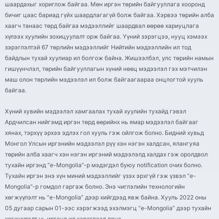
шаардахыг хориглож байгаа. Мөн иргэн төрийн байгууллага хооронд
бичиг цаас бариад гүйх шаардлагагүй болж байгаа. Хэрвээ төрийн алба
хаагч танаас төрд байгаа мэдээллийг шаардвал өөрөө хариуцлага
хүлээх хуулийн зохицуулалт орж байгаа. Үүний зэрэгцээ, нууц хэмээх
зэрэглэлтэй 67 төрлийн мэдээллийг Нийтийн мэдээллийн ил тод
байдлын тухай хуулиар ил болгож байна. Жишээлбэл, улс төрийн намын
гишүүнчлэл, төрийн байгууллагын хүний нөөц мэдээлэл гэх мэтчилэн
маш олон төрлийн мэдээлэл ил болж байгаагаараа онцлогтой хууль
байгаа.
Хүний хувийн мэдээлэл хамгаалах тухай хуулийн тухайд гэвэл
Ардчилсан нийгэмд иргэн төрд өөрийнх нь ямар мэдээлэл байгааг
хянах, тэрхүү эрхээ эдлэх гол хууль гэж ойлгож болно. Бидний хувьд
Монгол Улсын иргэнийн мэдээлэл рүү хэн нэгэн халдсан, ялангуяа
төрийн алба хаагч хэн нэгэн иргэний мэдээлэлд халдах гэж оролдвол
тухайн иргэнд “e-Mongolia”-р мэдэгдэл буюу notification очих болно.
Тухайн иргэн энэ хүн миний мэдээллийг үзэх эрхгүй гэж үзвэл “e-
Mongolia”-р гомдол гаргаж болно. Энэ чиглэлийн технологийн
хөгжүүлэлт нь “e-Mongolia” дээр хийгдээд явж байна. Хууль 2022 оны
05 дугаар сарын 01-ээс хэрэгжээд эхэлмэгц “e-Mongolia” дээр тухайн
хөгжүүлэлт нь иргэнд ил харагдаад явна.