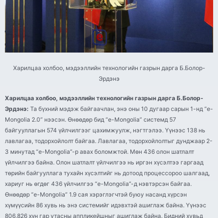
Харилцаа холбоо, мэдээллийн технологийн газрын дарга Б.Болор-
Эрдэнэ
Харилцаа холбоо, мэдээллийн технологийн газрын дарга Б.Болор-
Эрдэнэ:
Та бүхний мэдэж байгаачлан, энэ оны 10 дугаар сарын 1-нд “e-
Mongolia 2.0” нээсэн. Өнөөдөр бид “e-Mongolia” системд 57
байгууллагын 574 үйлчилгээг цахимжуулж, нэгтгэлээ. Үүнээс 138 нь
лавлагаа, тодорхойлолт байгаа. Лавлагаа, тодорхойлолтыг дунджаар 2-
3 минутад “e-Mongolia”-р авах боломжтой. Мөн 436 олон шатлалт
үйлчилгээ байна. Олон шатлалт үйлчилгээ нь иргэн хүсэлтээ гаргаад
төрийн байгууллага тухайн хүсэлтийг нь дотоод процессороо шалгаад,
хариуг нь өгдөг 436 үйлчилгээ “e-Mongolia”-д нэвтэрсэн байгаа.
Өнөөдөр “e-Mongolia” 1.9 сая хэрэглэгчтэй буюу насанд хүрсэн
хүмүүсийн 86 хувь нь энэ системийг идэвхтэй ашиглаж байна. Үүнээс
806,826 хүн гар утасны аппликейшныг ашиглаж байна. Бидний хувьд