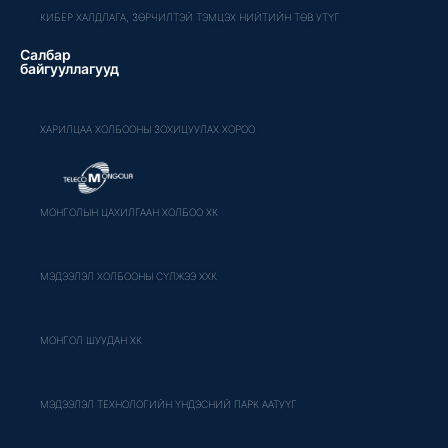
КИБЕР ХАЛДЛАГА, ЗӨРЧИЛТЭЙ ТЭМЦЭХ НИЙТИЙН ТӨВ УТҮГ
Салбар
байгууллагууд
ХАРИЛЦАА ХОЛБООНЫ ЗОХИЦУУЛАХ ХОРОО
МОНГОЛЫН ЦАХИЛГААН ХОЛБОО ХК
МЭДЭЭЛЭЛ ХОЛБООНЫ СҮЛЖЭЭ ХХК
МОНГОЛ ШУУДАН ХК
МЭДЭЭЛЭЛ ТЕХНОЛОГИЙН ҮНДЭСНИЙ ПАРК ААТУҮГ