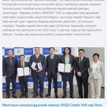
болоод үйл ажилллагааны чиглэлийн дагуу холбогдох дүрэм, журмын
төсөлд санал, тайлбар өгөх хэлбэрээр манай яамтай хамтарч
ажилладаг. Өөрөөр хэлбэл, MNCERT ТББ нь өөрсдөө сайн дураараа
нийгмийн мэдээллийн аюулгүй байдлыг хангахад төрийн бодлого зөв
байгаасай гэдэг үүднээс бидэнд зөвлөгөө, дэмжлэг, туслалцааг
үзүүлдэг. Төрийн нарийн бичгийн дарга Б.Болор-Эрдэнийн zarig.mn
сайтад өгсөн ярилцлага бол 2021 оны 11 дүгээр сард өгсөн ярилцлага
байсан. Тухайн үед харилцаа холбоо, мэдээллийн технологийн
Монголын сансрын үндэсний зөвлөл, ОНДО Спейс ХХК нар Япон