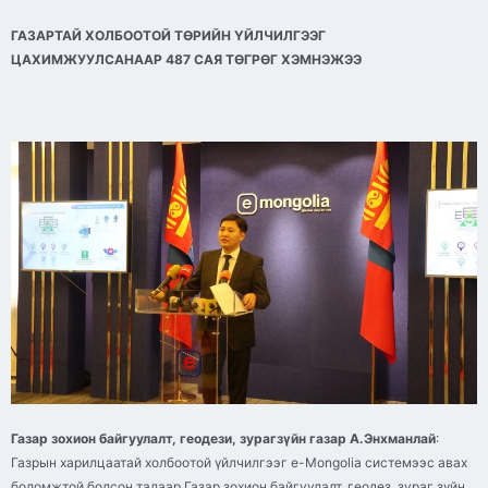
ГАЗАРТАЙ ХОЛБООТОЙ ТӨРИЙН ҮЙЛЧИЛГЭЭГ
ЦАХИМЖУУЛСАНААР 487 САЯ ТӨГРӨГ ХЭМНЭЖЭЭ
Газар зохион байгуулалт, геодези, зурагзүйн газар А.Энхманлай
:
Газрын харилцаатай холбоотой үйлчилгээг e-Mongolia системээс авах
боломжтой болсон талаар Газар зохион байгуулалт, геодез, зураг зүйн