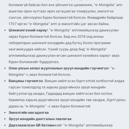
боломжгүй байсан бол энэ үйлчилгээ цахимжиж, “e-Mongolia” апп
ашиглан орон нутгаас ирэх хугацаагаа тохируулан, эмнэлгээ
сонгож, үйлчлүүлэх бүрэн боломжтой болсон. Өнөөдрийн байдлаар
1707 иргэн “e-Mongolia” апп-р эмнэлгийн цаг авсан байна.
Шинжилгээний хариу
г “e-Mongolia” аппликейшнээр дамжуулан
харах бүрэн боломжтой болсон. Бид анх 2016 онд анхны
лабораторын шинжилгээнүүдийн дэд бүтэц болох программ
хангамжуудаа хийсэн. Үүний суурь дээр бид “e-Mongolia”
аппликейшнээр дамжуулан өгсөн шинжилгээнийхээ хариуг авах
бүрэн боломжийг бүрдүүллээ.
Олон улсын аялал жуулчлалын эрүүл мэндийн гэрчилгээ
г “e-
Mongolia”-с авах боломжтой болсон.
Вакцины гэрчилгээ
. Вакцин хийлгэсэн бүртгэлтэй холбоотой алдаа
гарсан тохиолдолд та харьяа дүүргийнхээ эрүүл мэндийн
байгууллагад хандах, Гадаадад вакцин хийлгэсэн бол нотлох
баримтаа харьяа дүүргийнхээ эрүүл мэндийн төв хандаж, бүртгүүлэн,
дараа нь “e-Mongolia” -с авах бүрэн боломжтой.
Эмнэлгийн магадалгаа
Эрүүл мэндийн даатгалын лавлагаа
Дархлаажлсан QR батлам
жийг “e-Mongolia” аппликейшнээр