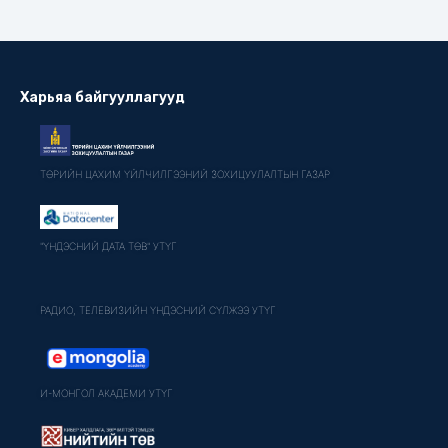
Харьяа байгууллагууд
ТӨРИЙН ЦАХИМ ҮЙЛЧИЛГЭЭНИЙ ЗОХИЦУУЛАЛТЫН ГАЗАР
"ҮНДЭСНИЙ ДАТА ТӨВ" УТҮГ
РАДИО, ТЕЛЕВИЗИЙН ҮНДЭСНИЙ СҮЛЖЭЭ УТҮГ
И-МОНГОЛ АКАДЕМИ УТҮГ