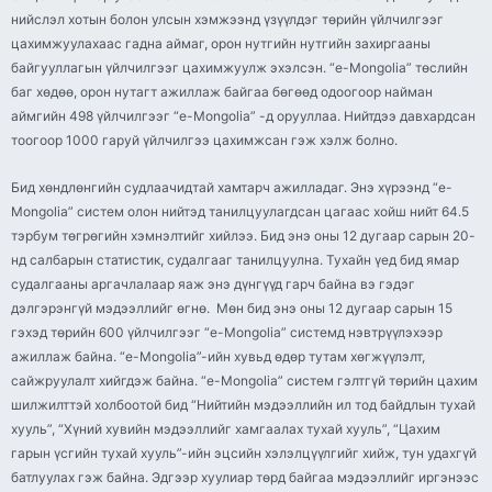
нийслэл хотын болон улсын хэмжээнд үзүүлдэг төрийн үйлчилгээг
цахимжуулахаас гадна аймаг, орон нутгийн нутгийн захиргааны
байгууллагын үйлчилгээг цахимжуулж эхэлсэн. “e-Mongolia” төслийн
баг хөдөө, орон нутагт ажиллаж байгаа бөгөөд одоогоор найман
аймгийн 498 үйлчилгээг “e-Mongolia” -д орууллаа. Нийтдээ давхардсан
тоогоор 1000 гаруй үйлчилгээ цахимжсан гэж хэлж болно.
Бид хөндлөнгийн судлаачидтай хамтарч ажилладаг. Энэ хүрээнд “e-
Mongolia” систем олон нийтэд танилцуулагдсан цагаас хойш нийт 64.5
тэрбум төгрөгийн хэмнэлтийг хийлээ. Бид энэ оны 12 дугаар сарын 20-
нд салбарын статистик, судалгааг танилцуулна. Тухайн үед бид ямар
судалгааны аргачлалаар яаж энэ дүнгүүд гарч байна вэ гэдэг
дэлгэрэнгүй мэдээллийг өгнө. Мөн бид энэ оны 12 дугаар сарын 15
гэхэд төрийн 600 үйлчилгээг “e-Mongolia” системд нэвтрүүлэхээр
ажиллаж байна. “e-Mongolia”-ийн хувьд өдөр тутам хөгжүүлэлт,
сайжруулалт хийгдэж байна. “e-Mongolia” систем гэлтгүй төрийн цахим
шилжилттэй холбоотой бид “Нийтийн мэдээллийн ил тод байдлын тухай
хууль”, “Хүний хувийн мэдээллийг хамгаалах тухай хууль”, “Цахим
гарын үсгийн тухай хууль”-ийн эцсийн хэлэлцүүлгийг хийж, тун удахгүй
батлуулах гэж байна. Эдгээр хуулиар төрд байгаа мэдээллийг иргэнээс