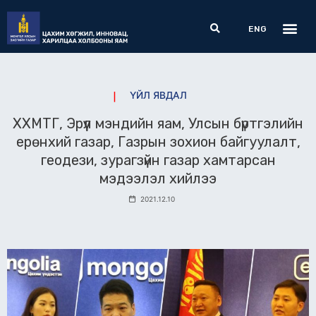
Skip
Me
Search
to
ENG
content
ҮЙЛ ЯВДАЛ
ХХМТГ, Эрүүл мэндийн яам, Улсын бүртгэлийн
ерөнхий газар, Газрын зохион байгуулалт,
геодези, зурагзүйн газар хамтарсан
мэдээлэл хийлээ
2021.12.10