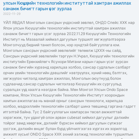
улсын Кюүшүгийн технологийн институттай хамтран ажиллах
санамж бичигт гарын үсэг зурлаа
2022-11-29
ҮЙЛ ЯВДАЛ Монголын сансрын үндэсний зөвлөл, ОНДО Спейс ХХК нар
Япон улсын Кюүшүгийн технологийн институттай хамтран ажиллах
санамж бичигт гарын үсэг зурлаа 2022.11.29 Кюүшүгийн Технологийн
Институт нь Мазаалай хиймэл дагуулын туршилт хөгжүүлэлтээрээ
Монголчууд бидний танил болсон, нэр хүндтэй байгууллага юм.
Монголын сансрын үндэсний зөвлөлийг төлөөлж ЦХХХ-ны сайд,
Сансрын үндэсний зөвлөлийн тэргүүн Н.Учрал, Кюүшүгийн технологийн
институтийн Ерөнхийлөгч Ясунори Митани нарын гарын үсэг зурсан
санамж бичгийн хүрээнд харилцаа холбоо, сансар судлалын салбарт
орчин үеийн технологийн дэвшлийг нэвтрүүлэх, хүний нөөц бэлтгэх,
хөгжүүлэх чиглэлд хамтран ажиллах, Монголын оюутнууд болон
судлаачид сансар судлалын чиглэлээр Кюүшүгийн их сургуульд
суралцах үүд хаалга нээгдэж байна. Мөн Монгол Улсын Ondo Space
компани, Япон Улсын Кюшүгийн Технологийн Институт хоорондын
хамтын ажиллагаа нь манай орныг сансрын технологи, харилцаа
холбоо, мэдээллийн технологийн салбарт шинэ төвшинд гаргана гэдэгт
итгэлтэй байна. Тус 2 байгууллагын хамтарсан төсөл амжилттай
хэрэгжиж, тун удахгүй олон арван cubesat хиймэл дагуулыг дэлхийн
тойрог замд хөөргөж, дэлхийг бүрхсэн хиймэл дагуулын сүлжээг
үүсгэж, дэлхийн өнцөг булан бүрд үйлчилгээгээ хүргэх их зорилгод
амжилт хүсье! ONDO Space ХХК эхний ээлжид технологийн туршилтын