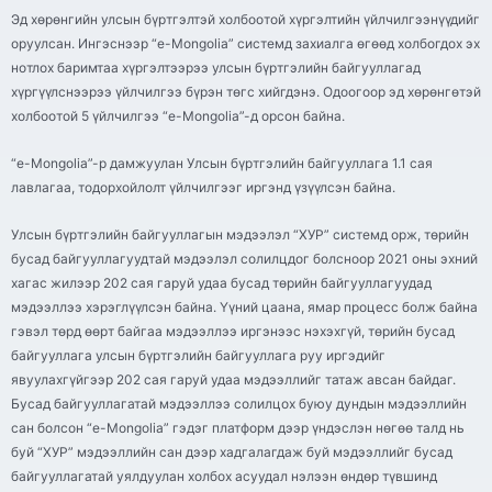
Эд хөрөнгийн улсын бүртгэлтэй холбоотой хүргэлтийн үйлчилгээнүүдийг
оруулсан. Ингэснээр “e-Mongolia” системд захиалга өгөөд холбогдох эх
нотлох баримтаа хүргэлтээрээ улсын бүртгэлийн байгууллагад
хүргүүлснээрээ үйлчилгээ бүрэн төгс хийгдэнэ. Одоогоор эд хөрөнгөтэй
холбоотой 5 үйлчилгээ “e-Mongolia”-д орсон байна.
“e-Mongolia”-р дамжуулан Улсын бүртгэлийн байгууллага 1.1 сая
лавлагаа, тодорхойлолт үйлчилгээг иргэнд үзүүлсэн байна.
Улсын бүртгэлийн байгууллагын мэдээлэл “ХУР” системд орж, төрийн
бусад байгууллагуудтай мэдээлэл солилцдог болсноор 2021 оны эхний
хагас жилээр 202 сая гаруй удаа бусад төрийн байгууллагуудад
мэдээллээ хэрэглүүлсэн байна. Үүний цаана, ямар процесс болж байна
гэвэл төрд өөрт байгаа мэдээллээ иргэнээс нэхэхгүй, төрийн бусад
байгууллага улсын бүртгэлийн байгууллага руу иргэдийг
явуулахгүйгээр 202 сая гаруй удаа мэдээллийг татаж авсан байдаг.
Бусад байгууллагатай мэдээллээ солилцох буюу дундын мэдээллийн
сан болсон “e-Mongolia” гэдэг платформ дээр үндэслэн нөгөө талд нь
буй “ХУР” мэдээллийн сан дээр хадгалагдаж буй мэдээллийг бусад
байгууллагатай уялдуулан холбох асуудал нэлээн өндөр түвшинд