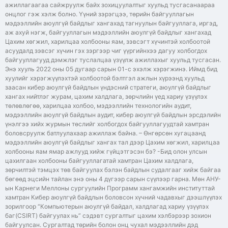
ажиллагаагаа сайжруулж байх зохицуулалтыг хуульд тусгасанаараа
онцлог гэж хэлж болно. Үүний зэрэгцээ, төрийн байгууллагын
мэдээллийн аюулгүй байдлыг хангахад тагнуулын байгууллага, иргэд,
аж ахуй нэгж, байгууллагын мэдээллийн аюулгүй байдлыг хангахад
Цахим хөгжил, харилцаа холбооны яам, зэвсэгт хүчинтэй холбоотой
асуудалд зэвсэг хүчин гэх зэргээр чиг үүргийнхээ дагуу холбогдох
байгууллагууд дэмжлэг туслалцаа үзүүлж ажиллахыг хуульд тусгасан.
Энэ хууль 2022 оны 05 дугаар сарын 01-с эхэлж хэрэгжинэ. Иймд бид
хуулийг хэрэгжүүлэхтэй холбоотой бэлтгэл ажлын хүрээнд хуульд
заасан кибер аюулгүй байдлын үндэсний стратеги, аюулгүй байдлыг
хангах нийтлэг журам, цахим халдлага, зөрчлийн үед хариу үзүүлэх
төлөвлөгөө, харилцаа холбоо, мэдээллийн технологийн аудит,
мэдээллийн аюулгүй байдлын аудит, кибер аюулгүй байдлын эрсдэлийн
үнэлгээ хийх журмын төслийг холбогдох байгууллагуудтай хамтран
боловсруулж батлуулахаар ажиллаж байна. – Өнгөрсөн хугацаанд
мэдээллийн аюулгүй байдлыг хангах тал дээр Цахим хөгжил, харилцаа
холбооны яам ямар ажлууд хийж гүйцэтгэсэн бэ? -Бид олон улсын
цахилгаан холбооны байгууллагатай хамтран Цахим халдлага,
зөрчилтэй тэмцэх төв байгуулах бэлэн байдлын судалгааг хийж байгаа
бөгөөд эцсийн тайлан энэ оны 4 дүгээр сарын сүүлээр гарна. Мөн АНУ-
ын Карнеги Меллоны сургуулийн Программ хангамжийн институттай
хамтран Кибер аюулгүй байдлын боловсон хүчний чадавхыг дээшлүүлэх
зорилгоор “Компьютерын аюулгүй байдал, халдлагад хариу үзүүлэх
баг(CSIRT) байгуулах нь” сэдэвт сургалтыг цахим хэлбэрээр зохион
байгуулсан. Сургалтад төрийн болон онц чухал мэдээллийн дэд