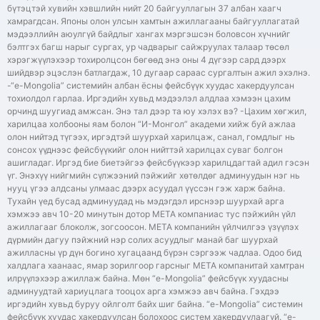
бүтэцтэй хувийн хэвшлийн нийт 20 байгууллагын 37 албан хаагч
хамрагдсан. Японы олон улсын хамтын ажиллагааны байгууллагатай
мэдээллийн аюулгүй байдлыг хангах мэргэшсэн боловсон хүчнийг
бэлтгэх багш нарыг сургах, ур чадварыг сайжруулах талаар төсөл
хэрэгжүүлэхээр тохиролцсон бөгөөд энэ оны 4 дүгээр сард дээрх
шийдвэр эцэслэн батлагдаж, 10 дугаар сараас сургалтын ажил эхэлнэ.
-“e-Mongolia” системийн албан ёсны фейсбүүк хуудас хакердуулсан
тохиолдол гарлаа. Иргэдийн хувьд мэдээлэл алдлаа хэмээн цахим
орчинд шуугиад амжсан. Энэ тал дээр та юу хэлэх вэ? -Цахим хөгжил,
харилцаа холбооны яам болон “И-Монгол” академи хийж буй ажлаа
олон нийтэд түгээх, иргэдтэй шуурхай харилцаж, санал, гомдлыг нь
сонсох үүднээс фейсбүүкийг олон нийттэй харилцах суваг болгон
ашигладаг. Иргэд бие биетэйгээ фейсбүүкээр харилцдагтай адил гэсэн
үг. Энэхүү нийгмийн сүлжээний пэйжийг хөтөлдөг админуудын нэг нь
нууц үгээ алдсаны улмаас дээрх асуудал үүссэн гэж харж байна.
Тухайн үед бусад админуудад нь мэдэгдэл ирснээр шуурхай арга
хэмжээ авч 10-20 минутын дотор META компаниас тус пэйжийн үйл
ажиллагааг блоколж, зогсоосон. МЕТА компанийн үйлчилгээ үзүүлэх
дүрмийн дагуу пэйжний нэр солих асуудлыг манай баг шуурхай
ажилласны үр дүн богино хугацаанд бүрэн сэргээж чадлаа. Одоо бид
халдлага хаанаас, ямар зорилгоор гарсныг META компанитай хамтран
илрүүлэхээр ажиллаж байна. Мөн “e-Mongolia” фейсбүүк хуудасны
админуудтай хариуцлага тооцох арга хэмжээ авч байна. Гэхдээ
иргэдийн хувьд буруу ойлголт байх шиг байна. “e-Mongolia” системин
фейсбүүк хуудас хакердуулсан болохоос систем хакердуулаагүй. “e-