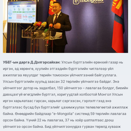
УБЕГ-ын дарга Д.Дэлгэрсайхан:
Улсын бүртгэлийн ерөнхий газар нь
иргэн, эд хөрөнгө, хуулийн этгээдийн бүртгэлийн чиглэлээр үйл
ажиллагаа явуулдаг төрийн томоохон үйлчилгээний байгууллага.
Улсын бүртгэлийн хуульд заасан 32 төрлийн үйлчилгээ байдаг. Энэ
үйлчилгээг дотор нь задалбал, 150 үйлчилгээ – лавлагаа болдог, биеийн
давхцахгүй өгөгдлийн бүртгэл, хоригуудтай холбоотой Монгол Улсын
иргэн харьяатаас гарсан, харьяат сэргээсэн, гэрлэлт гээд энэ
бүртгэлээс бусад бүх бүртгэлийг цахимжуулах төлөвлөгөөтэй ажиллаж
байна. Өнөөдрийн байдлаар “e-Mongolia” системд 59 төрлийн лавлагаа
орсон байна. Үүний 22 нь лавлагаа, 37 нь хоёр шатлалтаас дээш
үйлчилгээ орсон байна. Бид үйлчилгээнүүдээ гурван төрөлд хувааж