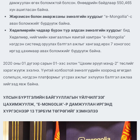
дамжуулан өгөх боломжтой болсон. Өнөөдрийн байдлаар 550,465
хүн ашигласан байна.
Жирэмсэн болон амаржсаны эмнэлгийн хуудсыг
“e-Mongollia”-с
авах боломжийг бүрдүүлж байна.
Хөдөлмөрийн чадвар бүрэн түр алдсан эмнэлгийн хуудсы
г бид
Хөдөлмөр, нийгмийн хамгааллын яамтай хамтран “e-Mongolia”
нэгдсэн системд оруулах бэлтгэл ажлыг хангаад ирэх 7 хоногоос
иргэд цахимаар авах боломжийг бүрдүүлж байна.
2020 оны 01 дүгээр сарын 01-ээс эхлэн “Цахим эрүүл мэнд-2” төслийг
хэрэгжүүлж эхэлнэ. Үүнтэй холбоотой эмнэлгүүдийн хооронд өгөгдөл
солилцох, нэгдсэн платформыг угсрах ажлыг эхлүүлэх бэлтгэл ажлаа
хийгээд явж байна.
УЛСЫН БҮРТГЭЛИЙН БАЙГУУЛЛАГЫН ҮЙЛЧИЛГЭЭГ
ЦАХИМЖУУЛЖ, “E-MONGOLIA”-Р ДАМЖУУЛАН ИРГЭНД
ХҮРГЭСНЭЭР 13 ТЭРБУМ ТӨГРӨГИЙГ ХЭМНЭЛЭЭ