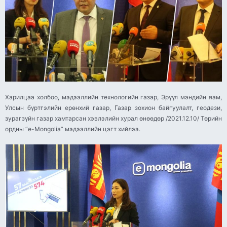
Харилцаа холбоо, мэдээллийн технологийн газар, Эрүүл мэндийн яам,
Улсын бүртгэлийн ерөнхий газар, Газар зохион байгуулалт, геодези,
зурагзүйн газар хамтарсан хэвлэлийн хурал өнөөдөр /2021.12.10/ Төрийн
ордны “e-Mongolia” мэдээллийн цэгт хийлээ.