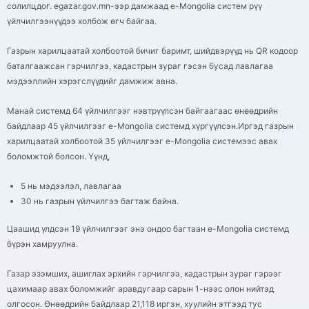
солилцдог. egazar.gov.mn-ээр дамжаад e-Mongolia систем рүү
үйлчилгээнүүдээ холбож өгч байгаа.
Газрын харилцаатай холбоотой бичиг баримт, шийдвэрүүд нь QR кодоор
баталгаажсан гэрчилгээ, кадастрын зураг гэсэн бусад лавлагаа
мэдээллийн хэрэгслүүдийг дамжиж авна.
Манай системд 64 үйлчилгээг нэвтрүүлсэн байгаагаас өнөөдрийн
байдлаар 45 үйлчилгээг e-Mongolia системд хүргүүлсэн.Иргэд газрын
харилцаатай холбоотой 35 үйлчилгээг e-Mongolia системээс авах
боломжтой болсон. Үүнд,
5 нь мэдээлэл, лавлагаа
30 нь газрын үйлчилгээ багтаж байна.
Цаашид үлдсэн 19 үйлчилгээг энэ ондоо багтаан е-Mongolia системд
бүрэн хамруулна.
Газар эзэмших, ашиглах эрхийн гэрчилгээ, кадастрын зураг гэрээг
цахимаар авах боломжийг аравдугаар сарын 1-нээс олон нийтэд
олгосон. Өнөөдрийн байдлаар 21,118 иргэн, хуулийн этгээд тус