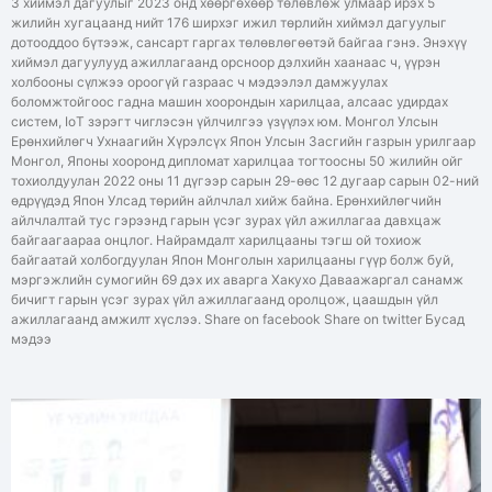
3 хиймэл дагуулыг 2023 онд хөөргөхөөр төлөвлөж улмаар ирэх 5
жилийн хугацаанд нийт 176 ширхэг ижил төрлийн хиймэл дагуулыг
дотооддоо бүтээж, сансарт гаргах төлөвлөгөөтэй байгаа гэнэ. Энэхүү
хиймэл дагуулууд ажиллагаанд орсноор дэлхийн хаанаас ч, үүрэн
холбооны сүлжээ ороогүй газраас ч мэдээлэл дамжуулах
боломжтойгоос гадна машин хоорондын харилцаа, алсаас удирдах
систем, IoT зэрэгт чиглэсэн үйлчилгээ үзүүлэх юм. Монгол Улсын
Ерөнхийлөгч Ухнаагийн Хүрэлсүх Япон Улсын Засгийн газрын урилгаар
Монгол, Японы хооронд дипломат харилцаа тогтоосны 50 жилийн ойг
тохиолдуулан 2022 оны 11 дүгээр сарын 29-өөс 12 дугаар сарын 02-ний
өдрүүдэд Япон Улсад төрийн айлчлал хийж байна. Ерөнхийлөгчийн
айлчлалтай тус гэрээнд гарын үсэг зурах үйл ажиллагаа давхцаж
байгаагаараа онцлог. Найрамдалт харилцааны тэгш ой тохиож
байгаатай холбогдуулан Япон Монголын харилцааны гүүр болж буй,
мэргэжлийн сумогийн 69 дэх их аварга Хакухо Даваажаргал санамж
бичигт гарын үсэг зурах үйл ажиллагаанд оролцож, цаашдын үйл
ажиллагаанд амжилт хүслээ. Share on facebook Share on twitter Бусад
мэдээ