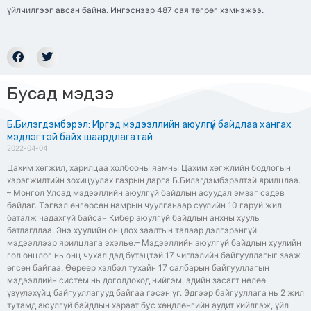
үйлчилгээг авсан байна. Ингэснээр 487 сая төгрөг хэмнэжээ.
Бусад мэдээ
Б.Билэгдэмбэрэл: Иргэд мэдээллийн аюулгүй байдлаа хангах
мэдлэгтэй байх шаардлагатай
2022-04-04
Цахим хөгжил, харилцаа холбооны яамны Цахим хөгжлийн бодлогын
хэрэгжилтийн зохицуулах газрын дарга Б.Билэгдэмбэрэлтэй ярилцлаа.
– Монгол Улсад мэдээллийн аюулгүй байдлын асуудал эмзэг сэдэв
байдаг. Тэгвэл өнгөрсөн намрын чуулганаар сүүлийн 10 гаруй жил
баталж чадахгүй байсан Кибер аюулгүй байдлын анхны хууль
батлагдлаа. Энэ хуулийн онцлох заалтын талаар дэлгэрэнгүй
мэдээллээр ярилцлага эхэлье.– Мэдээллийн аюулгүй байдлын хуулийн
гол онцлог нь онц чухал дэд бүтэцтэй 17 чиглэлийн байгууллагыг зааж
өгсөн байгаа. Өөрөөр хэлбэл тухайн 17 салбарын байгууллагын
мэдээллийн систем нь доголдоход нийгэм, эдийн засагт нөлөө
үзүүлэхүйц байгууллагууд байгаа гэсэн үг. Эдгээр байгууллага нь 2 жил
тутамд аюулгүй байдлын хараат бус хөндлөнгийн аудит хийлгэж, үйл