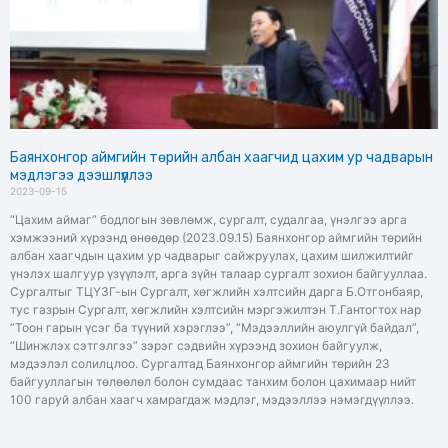
Баянхонгор аймгийн төрийн албан хаагчид цахим ур чадварын
мэдлэгээ дээшлүүллээ
2023-09-15
“Цахим аймаг” бодлогын зөвлөмж, сургалт, судалгаа, үнэлгээ арга
хэмжээний хүрээнд өнөөдөр (2023.09.15) Баянхонгор аймгийн төрийн
албан хаагчдын цахим ур чадварыг сайжруулах, цахим шилжилтийг
үнэлэх шалгуур үзүүлэлт, арга зүйн талаар сургалт зохион байгууллаа.
Сургалтыг ТЦҮЗГ-ын Сургалт, хөгжлийн хэлтсийн дарга Б.Отгонбаяр,
тус газрын Сургалт, хөгжлийн хэлтсийн мэргэжилтэн Т.Гантогтох нар
“Тоон гарын үсэг ба түүний хэрэглээ”, “Мэдээллийн аюулгүй байдал”,
“Шинжлэх сэтгэлгээ” зэрэг сэдвийн хүрээнд зохион байгуулж,
мэдээлэл солилцлоо. Сургалтад Баянхонгор аймгийн төрийн 23
байгууллагын төлөөлөл болон сумдаас танхим болон цахимаар нийт
100 гаруй албан хаагч хамрагдаж мэдлэг, мэдээллээ нэмэгдүүллээ.