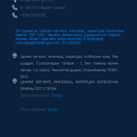
k
-
51-265115 /төрийн тусгай/
f
+976-11330781
Эх сурвалж: Цахим хөгжил, инновац, харилцаа холбооны
яамны 105 тоот, Төрийн захиргааны удирдлагын газрын
Архив, бичиг хэргийн мэргэжилтэн Б.Уранзаяа,
uranzaya@mddic.gov.mn, 51-265102
Цахим хөгжил, инновац, харилцаа холбооны яам, Төв
шуудан, Сүхбаатарын талбай - 1, Энх тайвны өргөн
чөлөө, 1-р хороо, Чингэлтэй дүүрэг, Улаанбаатар 15160-
0012
ЦАХИМ ХӨГЖИЛ, ИННОВАЦ, ХАРИЛЦАА ХОЛБООНЫ
ЯАМНЫ ЛОГО ТАТАХ
Лого /Монгол/
Татах
Лого /Англи/
Татах