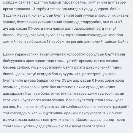
хийгдэж байгаа гэдэг тоо баримт гарсан байна. Нийт үнийн дүнгээрээ
иргэн талаасаа 13 тэрбум төгрөг хэмнэгдсэн үр дүнд хүрсэн байна.
Задалж харвал, иргэн улсын бүртгэлийн байгууллага ирэх, очих унааны
зардал, бүртгэлийн үйлчилгээний тарифууд, тодруулбал, энэ оны 07
дугаар сарын 01-ээс цахим лавлагааг тодорхойлолт бүгд үнэгүй
болсон, бусад нотариат, зураг авах зэрэг үйлчилгээнүүдийг тооцоод
хамгийн багаар бодоход 13 тэрбум төгрөгийн хэмнэлтийг хийсэн байна.
Цахим гарын үсгийн тухай хуультай холбоотойгоор улсын бүртгэлийн
байгууллага ирэх оноос тоон гарын үсгийг иргэдэд олгож эхэлнэ.
Өөрөөр хэлбэл, улсын бүртгэлийн байгууллага дээр иргэнийг таних
биеийн давхцахгүй өгөгдөл бол хурууны хээ, регистрийн дугаар,
бүртгэлийн дугаар байдаг. Хууль 05 дугаар сарын 01-ээс хэрэгжээд
эхэлмэгц тоон гарын үсэг бол интернэт, цахим орчинд танигдах
давхардахгүй дугаар болж өгнө. Бүх нэгжээрээ дамжаад тоон гарын
үсэг иргэн бүрт олгох ажил эхэлнэ. Иргэн бүрт хоёр тоон гарын үсэг
олгоно. Нэг нь иргэний үнэмлэхтэй холбогдох бол нөгөөх нь e-passport-
той холбогдоно. Улсын бүртгэлийн ерөнхий байгууллага 2022 оноос
цахим гадаад паспорт нэвтрүүлж эхэлнэ. Цахим гадаад паспорт дээр
тоон гарын үсгийн дэд бүтцийн систем шууд хэрэглэгдэнэ.