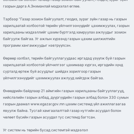
газрын дарга А.Энхманлай мэдээлэл өглөө.
Тэрбээр “Газар зохион байгуулалт, геодиз, зураг зүйн газар нь газрын
харилцаатай холбоотой төрийн үйлчилгээнүүдийг цахимжуулах, газрын
харилцааны мэдээллийг цахим бүртгэлд хамруулах ажлуудыг зохион
байгуулж байгаа. Уг ажлын хүрээнд газрын цахим шилжилтийн
программ хангамжуудыг нэвтрүүлсэн.
Өөрөөр хэлбэл, төрийн байгууллагуудаас иргэдэд үзүүлж буй газрын
харилцаатай холбоотой үйлчилгээг цахимаар хүргэх, иргэдийн хүнд
сурталд өртөж буй асуудлыг шийдэх зорилгоор газрын
үйлчилгээнүүдийг цахммжуулах ажлууд хийгдэж байгаа.
Өнөөдрийн байдлаар 21 аймгийн газрын харилцааны байгууллагууд,
нийслэлийн газрын албад, дүүргүүдийн газрын албад болон 330 сумын
газрын даамал www.egazar.gov.mn цахим системд үйл ажиллагаагаа
явуулж байна. Тусгай хамгаалалттай газар нутгийн асуудал болон
чөлөөт бүсийн газрын асуудал тус системд багтсан.
Уг систем нь төрийн бусад системтэй мэдээлэл