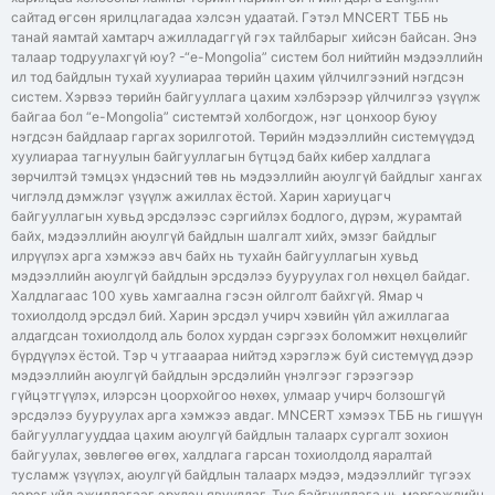
сайтад өгсөн ярилцлагадаа хэлсэн удаатай. Гэтэл MNCERT ТББ нь
танай яамтай хамтарч ажилладаггүй гэх тайлбарыг хийсэн байсан. Энэ
талаар тодруулахгүй юу? -“e-Mongolia” систем бол нийтийн мэдээллийн
ил тод байдлын тухай хуулиараа төрийн цахим үйлчилгээний нэгдсэн
систем. Хэрвээ төрийн байгууллага цахим хэлбэрээр үйлчилгээ үзүүлж
байгаа бол “e-Mongolia” системтэй холбогдож, нэг цонхоор буюу
нэгдсэн байдлаар гаргах зорилготой. Төрийн мэдээллийн системүүдэд
хуулиараа тагнуулын байгууллагын бүтцэд байх кибер халдлага
зөрчилтэй тэмцэх үндэсний төв нь мэдээллийн аюулгүй байдлыг хангах
чиглэлд дэмжлэг үзүүлж ажиллах ёстой. Харин хариуцагч
байгууллагын хувьд эрсдэлээс сэргийлэх бодлого, дүрэм, журамтай
байх, мэдээллийн аюулгүй байдлын шалгалт хийх, эмзэг байдлыг
илрүүлэх арга хэмжээ авч байх нь тухайн байгууллагын хувьд
мэдээллийн аюулгүй байдлын эрсдэлээ бууруулах гол нөхцөл байдаг.
Халдлагаас 100 хувь хамгаална гэсэн ойлголт байхгүй. Ямар ч
тохиолдолд эрсдэл бий. Харин эрсдэл учирч хэвийн үйл ажиллагаа
алдагдсан тохиолдолд аль болох хурдан сэргээх боломжит нөхцөлийг
бүрдүүлэх ёстой. Тэр ч утгааараа нийтэд хэрэглэж буй системүүд дээр
мэдээллийн аюулгүй байдлын эрсдэлийн үнэлгээг гэрээгээр
гүйцэтгүүлэх, илэрсэн цоорхойгоо нөхөх, улмаар учирч болзошгүй
эрсдэлээ бууруулах арга хэмжээ авдаг. MNCERT хэмээх ТББ нь гишүүн
байгууллагууддаа цахим аюулгүй байдлын талаарх сургалт зохион
байгуулах, зөвлөгөө өгөх, халдлага гарсан тохиолдолд яаралтай
тусламж үзүүлэх, аюулгүй байдлын талаарх мэдээ, мэдээллийг түгээх
зэрэг үйл ажиллагааг эрхлэн явуулдаг. Тус байгууллага нь мэргэжлийн